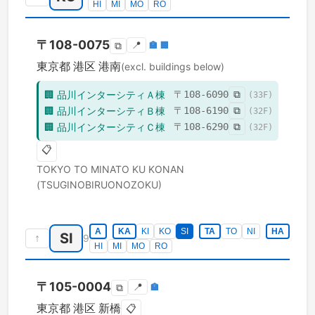
HI
MI
MO
RO
〒
108-0075
📍
🏣
🏢
⧉
東京都
港区
港南
(excl. buildings below)
🏢
品川インターシティＡ棟
〒
108-6090
⧉
(
33
F)
🏢
品川インターシティＢ棟
〒
108-6190
⧉
(
32
F)
🏢
品川インターシティＣ棟
〒
108-6290
⧉
(
32
F)
📋
TOKYO TO
MINATO KU
KONAN
(TSUGINOBIRUONOZOKU)
A
KA
KI
KO
SI
TA
TO
NI
HA
SI
↑
9
HI
MI
MO
RO
〒
105-0004
📍
🏣
⧉
東京都
港区
新橋
📋