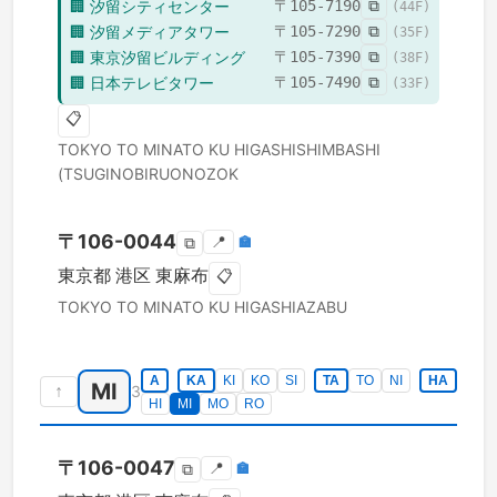
🏢
汐留シティセンター
〒
105-7190
⧉
(
44
F)
🏢
汐留メディアタワー
〒
105-7290
⧉
(
35
F)
🏢
東京汐留ビルディング
〒
105-7390
⧉
(
38
F)
🏢
日本テレビタワー
〒
105-7490
⧉
(
33
F)
📋
TOKYO TO
MINATO KU
HIGASHISHIMBASHI
(TSUGINOBIRUONOZOK
〒
106-0044
📍
🏣
⧉
東京都
港区
東麻布
📋
TOKYO TO
MINATO KU
HIGASHIAZABU
A
KA
KI
KO
SI
TA
TO
NI
HA
MI
↑
3
HI
MI
MO
RO
〒
106-0047
📍
🏣
⧉