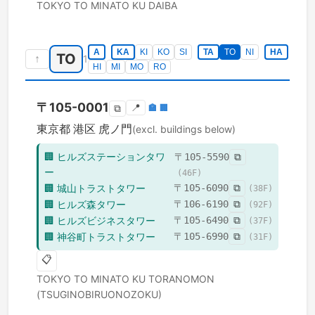
TOKYO TO
MINATO KU
DAIBA
A
KA
KI
KO
SI
TA
TO
NI
HA
TO
↑
1
HI
MI
MO
RO
〒
105-0001
📍
🏣
🏢
⧉
東京都
港区
虎ノ門
(excl. buildings below)
🏢
ヒルズステーションタワ
〒
105-5590
⧉
ー
(
46
F)
🏢
城山トラストタワー
〒
105-6090
⧉
(
38
F)
🏢
ヒルズ森タワー
〒
106-6190
⧉
(
92
F)
🏢
ヒルズビジネスタワー
〒
105-6490
⧉
(
37
F)
🏢
神谷町トラストタワー
〒
105-6990
⧉
(
31
F)
📋
TOKYO TO
MINATO KU
TORANOMON
(TSUGINOBIRUONOZOKU)