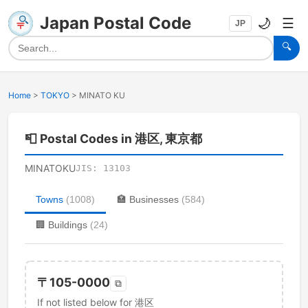
Japan Postal Code
🌙
☰
JP
🔍
Home
>
TOKYO
>
MINATO KU
📮
Postal Codes in 港区, 東京都
MINATOKU
JIS:
13103
Towns
(
1008
)
🏣
Businesses
(
584
)
🏢
Buildings
(
24
)
〒
105-0000
⧉
If not listed below for 港区