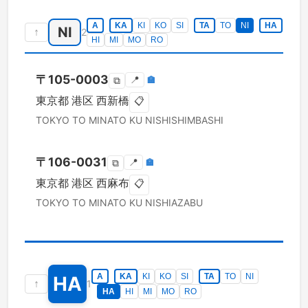
A
KA
KI
KO
SI
TA
TO
NI
HA
NI
↑
2
HI
MI
MO
RO
〒
105-0003
📍
🏣
⧉
東京都
港区
西新橋
📋
TOKYO TO
MINATO KU
NISHISHIMBASHI
〒
106-0031
📍
🏣
⧉
東京都
港区
西麻布
📋
TOKYO TO
MINATO KU
NISHIAZABU
A
KA
KI
KO
SI
TA
TO
NI
HA
↑
1
HA
HI
MI
MO
RO