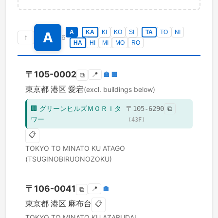
A
KA
KI
KO
SI
TA
TO
NI
A
↑
6
HA
HI
MI
MO
RO
〒
105-0002
📍
🏣
🏢
⧉
東京都
港区
愛宕
(excl. buildings below)
🏢
グリーンヒルズＭＯＲＩタ
〒
105-6290
⧉
ワー
(
43
F)
📋
TOKYO TO
MINATO KU
ATAGO
(TSUGINOBIRUONOZOKU)
〒
106-0041
📍
🏣
⧉
東京都
港区
麻布台
📋
TOKYO TO
MINATO KU
AZABUDAI