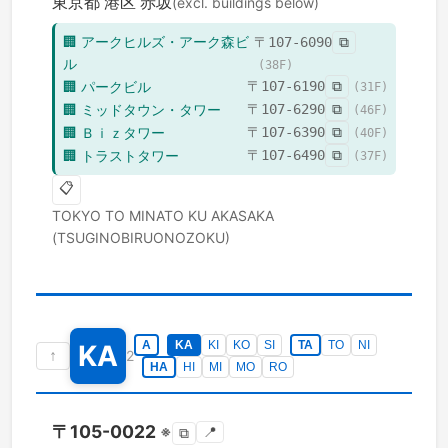
東京都
港区
赤坂
(excl. buildings below)
🏢
アークヒルズ・アーク森ビ
〒
107-6090
⧉
ル
(
38
F)
🏢
パークビル
〒
107-6190
⧉
(
31
F)
🏢
ミッドタウン・タワー
〒
107-6290
⧉
(
46
F)
🏢
Ｂｉｚタワー
〒
107-6390
⧉
(
40
F)
🏢
トラストタワー
〒
107-6490
⧉
(
37
F)
📋
TOKYO TO
MINATO KU
AKASAKA
(TSUGINOBIRUONOZOKU)
A
KA
KI
KO
SI
TA
TO
NI
KA
↑
2
HA
HI
MI
MO
RO
〒
105-0022
※
📍
⧉