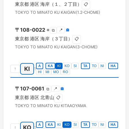
東京都
港区
海岸（１、２丁目）
📋
TOKYO TO
MINATO KU
KAIGAN(1.2-CHOME)
〒
108-0022
※
📍
🏣
⧉
東京都
港区
海岸（３丁目）
📋
TOKYO TO
MINATO KU
KAIGAN(3-CHOME)
A
KA
KI
KO
SI
TA
TO
NI
HA
KI
↑
1
HI
MI
MO
RO
〒
107-0061
📍
🏣
⧉
東京都
港区
北青山
📋
TOKYO TO
MINATO KU
KITAAOYAMA
A
KA
KI
KO
SI
TA
TO
NI
HA
KO
↑
1