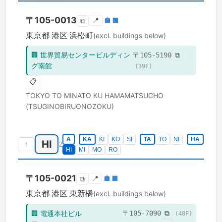
〒
105-0013
📍
🏣
🏢
⧉
東京都
港区
浜松町
(excl. buildings below)
🏢
世界貿易センタービルディン
〒
105-5190
⧉
グ南館
(
39
F)
📋
TOKYO TO
MINATO KU
HAMAMATSUCHO
(TSUGINOBIRUONOZOKU)
A
KA
KI
KO
SI
TA
TO
NI
HA
HI
↑
2
HI
MI
MO
RO
〒
105-0021
📍
🏣
🏢
⧉
東京都
港区
東新橋
(excl. buildings below)
🏢
電通本社ビル
〒
105-7090
⧉
(
48
F)