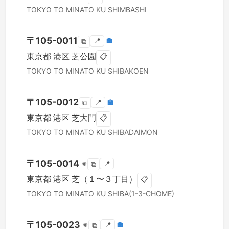
TOKYO TO
MINATO KU
SHIMBASHI
〒
105-0011
📍
🏣
⧉
東京都
港区
芝公園
📋
TOKYO TO
MINATO KU
SHIBAKOEN
〒
105-0012
📍
🏣
⧉
東京都
港区
芝大門
📋
TOKYO TO
MINATO KU
SHIBADAIMON
〒
105-0014
※
📍
⧉
東京都
港区
芝（１〜３丁目）
📋
TOKYO TO
MINATO KU
SHIBA(1-3-CHOME)
〒
105-0023
※
📍
🏣
⧉