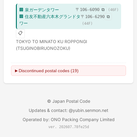
🏢
泉ガーデンタワー
〒
106-6090
⧉
(
46
F)
🏢
住友不動産六本木グランドタ
〒
106-6290
⧉
ワー
(
44
F)
📋
TOKYO TO
MINATO KU
ROPPONGI
(TSUGINOBIRUONOZOKU)
Discontinued postal codes (19)
▶
©
Japan Postal Code
Updates & contact
: @yubin.senmon.net
Operated by
:
ONO Packing Company Limited
ver. 202607.78fe25d