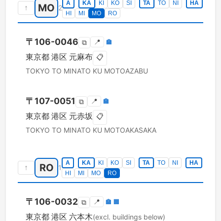
A
KA
KI
KO
SI
TA
TO
NI
HA
MO
↑
2
HI
MI
MO
RO
〒
106-0046
📍
🏣
⧉
東京都
港区
元麻布
📋
TOKYO TO
MINATO KU
MOTOAZABU
〒
107-0051
📍
🏣
⧉
東京都
港区
元赤坂
📋
TOKYO TO
MINATO KU
MOTOAKASAKA
A
KA
KI
KO
SI
TA
TO
NI
HA
RO
↑
1
HI
MI
MO
RO
〒
106-0032
📍
🏣
🏢
⧉
東京都
港区
六本木
(excl. buildings below)