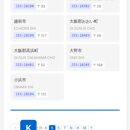
〒
93
〒
39
JIS:
18208
JIS:
18382
越前市
大飯郡おおい町
ECHIZEN SHI
OI GUN OI CHO
〒
217
〒
49
JIS:
18209
JIS:
18483
大飯郡高浜町
大野市
OI GUN TAKAHAMA CHO
ONO SHI
〒
52
〒
164
JIS:
18481
JIS:
18205
小浜市
OBAMA SHI
〒
151
JIS:
18204
K
↑
1件
A
K
S
T
N
H
M
Y