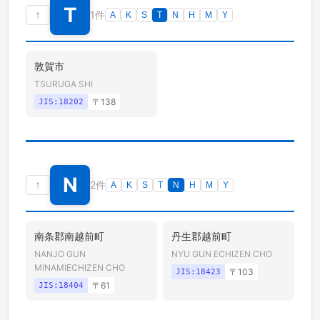
T
↑
1件
A
K
S
T
N
H
M
Y
敦賀市
TSURUGA SHI
〒
138
JIS:
18202
N
↑
2件
A
K
S
T
N
H
M
Y
南条郡南越前町
丹生郡越前町
NANJO GUN
NYU GUN ECHIZEN CHO
MINAMIECHIZEN CHO
〒
103
JIS:
18423
〒
61
JIS:
18404