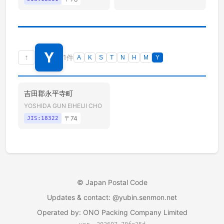
Y
↑
1件
A
K
S
T
N
H
M
Y
吉田郡永平寺町
YOSHIDA GUN EIHEIJI CHO
〒
74
JIS:
18322
©
Japan Postal Code
Updates & contact
: @yubin.senmon.net
Operated by
:
ONO Packing Company Limited