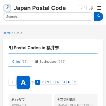
Japan Postal Code
🌙
☰
JP
🔍
Home
>
FUKUI
📮
Postal Codes in 福井県
Cities
(
17
)
🏣
Businesses
(
279
)
A
↑
7件
A
K
S
T
N
H
M
Y
あわら市
今立郡池田町
AWARA SHI
IMADATE GUN IKEDA CHO