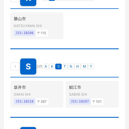
勝山市
KATSUYAMA SHI
〒
115
JIS:
18206
S
↑
2件
A
K
S
T
N
H
M
Y
坂井市
鯖江市
SAKAI SHI
SABAE SHI
〒
267
〒
101
JIS:
18210
JIS:
18207