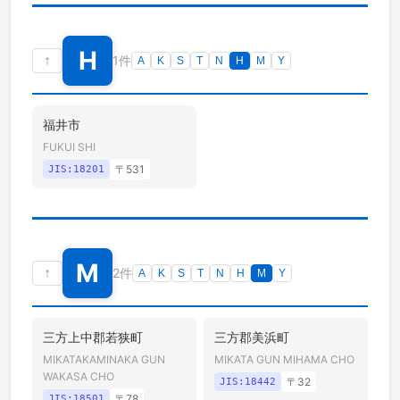
H
↑
1件
A
K
S
T
N
H
M
Y
福井市
FUKUI SHI
〒
531
JIS:
18201
M
↑
2件
A
K
S
T
N
H
M
Y
三方上中郡若狭町
三方郡美浜町
MIKATAKAMINAKA GUN
MIKATA GUN MIHAMA CHO
WAKASA CHO
〒
32
JIS:
18442
〒
78
JIS:
18501