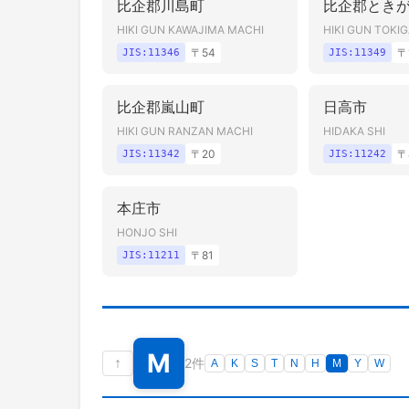
比企郡川島町
比企郡とき
HIKI GUN KAWAJIMA MACHI
HIKI GUN TOKI
〒
54
〒
JIS:
11346
JIS:
11349
比企郡嵐山町
日高市
HIKI GUN RANZAN MACHI
HIDAKA SHI
〒
20
〒
JIS:
11342
JIS:
11242
本庄市
HONJO SHI
〒
81
JIS:
11211
M
↑
2件
A
K
S
T
N
H
M
Y
W