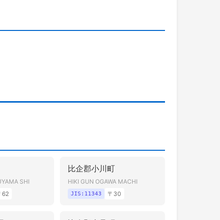
比企郡小川町
UYAMA SHI
HIKI GUN OGAWA MACHI
〒
62
〒
30
JIS:
11343