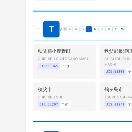
T
↑
9件
A
K
S
T
N
H
M
Y
W
秩父郡小鹿野町
秩父郡長瀞
CHICHIBU GUN OGANO MACHI
CHICHIBU GUN
MACHI
〒
13
JIS:
11365
〒
JIS:
11363
秩父市
鶴ヶ島市
CHICHIBU SHI
TSURUGASHIMA
〒
61
〒
JIS:
11207
JIS:
11241