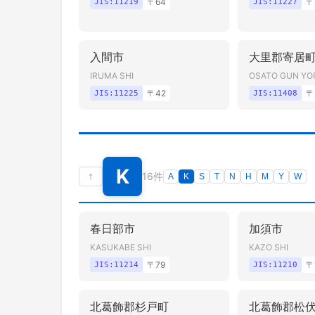
〒
64
〒
JIS:
11219
JIS:
11227
入間市
大里郡寄居
IRUMA SHI
OSATO GUN YOR
〒
42
〒
JIS:
11225
JIS:
11408
K
↑
16件
A
K
S
T
N
H
M
Y
W
春日部市
加須市
KASUKABE SHI
KAZO SHI
〒
79
〒
JIS:
11214
JIS:
11210
北葛飾郡杉戸町
北葛飾郡松