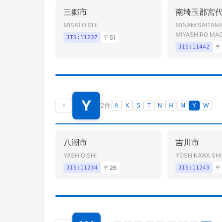
三郷市
南埼玉郡宮
MISATO SHI
MINAMISAITAM
MIYASHIRO MA
〒
51
JIS:
11237
〒
JIS:
11442
Y
↑
2件
A
K
S
T
N
H
M
Y
W
八潮市
吉川市
YASHIO SHI
YOSHIKAWA SHI
〒
26
〒
JIS:
11234
JIS:
11243