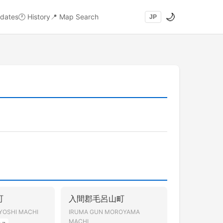
🌙
dates
🕐
History
📍
Map Search
JP
町
入間郡毛呂山町
YOSHI MACHI
IRUMA GUN MOROYAMA
MACHI