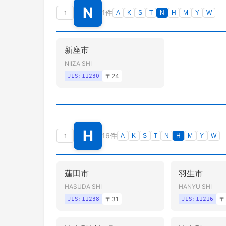
N
↑
1件
A
K
S
T
N
H
M
Y
W
新座市
NIIZA SHI
〒
24
JIS:
11230
H
↑
16件
A
K
S
T
N
H
M
Y
W
蓮田市
羽生市
HASUDA SHI
HANYU SHI
〒
31
〒
JIS:
11238
JIS:
11216