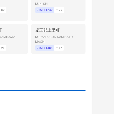
KUKI SHI
〒
62
〒
77
JIS:
11232
町
児玉郡上里町
KAMIKAWA
KODAMA GUN KAMISATO
MACHI
〒
21
〒
17
JIS:
11385