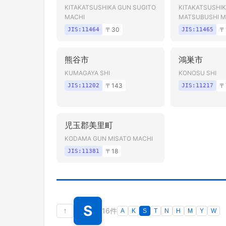
KITAKATSUSHIKA GUN SUGITO
KITAKATSUSHI
MACHI
MATSUBUSHI M
〒
30
〒
JIS:
11464
JIS:
11465
熊谷市
鴻巣市
KUMAGAYA SHI
KONOSU SHI
〒
143
〒
JIS:
11202
JIS:
11217
児玉郡美里町
KODAMA GUN MISATO MACHI
〒
18
JIS:
11381
S
↑
16件
A
K
S
T
N
H
M
Y
W