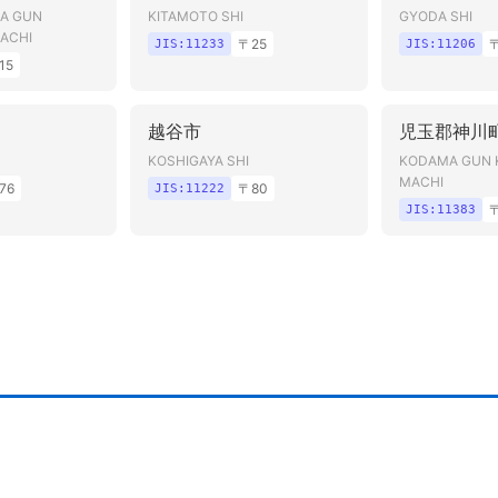
KA GUN
KITAMOTO SHI
GYODA SHI
ACHI
〒
25
JIS:
11233
JIS:
11206
15
越谷市
児玉郡神川
KOSHIGAYA SHI
KODAMA GUN 
MACHI
76
〒
80
JIS:
11222
JIS:
11383