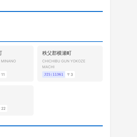
町
秩父郡横瀬町
N MINANO
CHICHIBU GUN YOKOZE
MACHI
〒
11
〒
3
JIS:
11361
〒
22