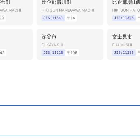
がわ町
比企郡滑川町
比企郡鳩山
GAWA MACHI
HIKI GUN NAMEGAWA MACHI
HIKI GUN HAT
19
〒
14
JIS:
11341
JIS:
11348
深谷市
富士見市
FUKAYA SHI
FUJIMI SHI
42
〒
105
JIS:
11218
JIS:
11235