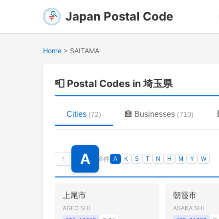
Japan Postal Code
Home
>
SAITAMA
📮
Postal Codes in 埼玉県
Cities
🏣
Businesses
(
72
)
(
710
)
A
↑
8件
A
K
S
T
N
H
M
Y
W
上尾市
朝霞市
AGEO SHI
ASAKA SHI