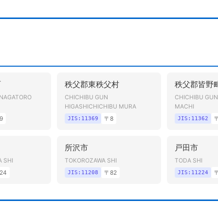
町
秩父郡東秩父村
秩父郡皆野
 NAGATORO
CHICHIBU GUN
CHICHIBU GU
HIGASHICHICHIBU MURA
MACHI
9
〒
8
JIS:
11369
JIS:
11362
所沢市
戸田市
 SHI
TOKOROZAWA SHI
TODA SHI
24
〒
82
JIS:
11208
JIS:
11224