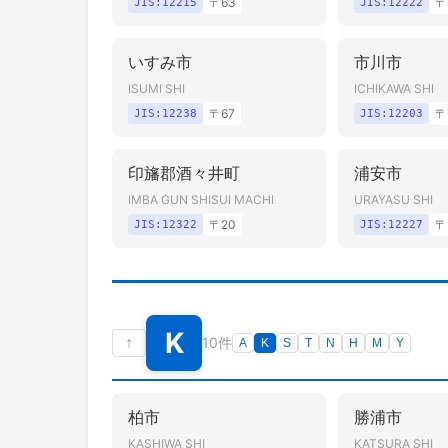
〒
63
〒
JIS:
12215
JIS:
12222
いすみ市
市川市
ISUMI SHI
ICHIKAWA SHI
〒
67
〒
JIS:
12238
JIS:
12203
印旛郡酒々井町
浦安市
IMBA GUN SHISUI MACHI
URAYASU SHI
〒
20
〒
JIS:
12322
JIS:
12227
K
↑
10件
A
K
S
T
N
H
M
Y
柏市
勝浦市
KASHIWA SHI
KATSURA SHI