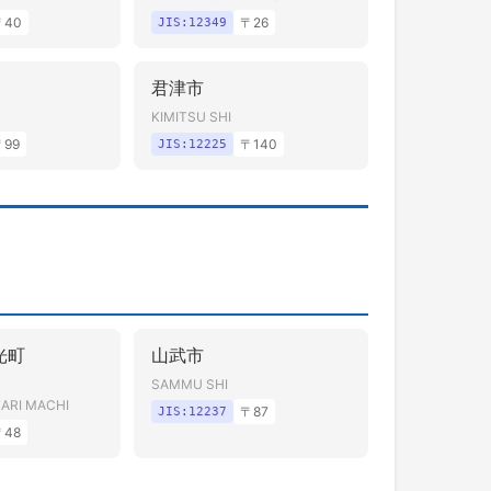
〒
40
〒
26
JIS:
12349
君津市
KIMITSU SHI
〒
99
〒
140
JIS:
12225
光町
山武市
SAMMU SHI
ARI MACHI
〒
87
JIS:
12237
〒
48