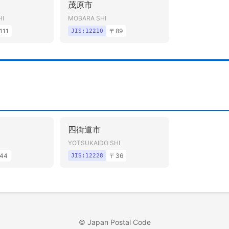
茂原市
HI
MOBARA SHI
111
〒
89
JIS:
12210
四街道市
YOTSUKAIDO SHI
44
〒
36
JIS:
12228
©
Japan Postal Code