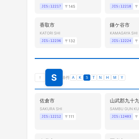
〒
145
〒
JIS:
12217
JIS:
12218
香取市
鎌ケ谷市
KATORI SHI
KAMAGAYA SHI
〒
132
〒
JIS:
12236
JIS:
12224
S
↑
8件
A
K
S
T
N
H
M
Y
佐倉市
山武郡九十
SAKURA SHI
SAMBU GUN KU
〒
111
〒
JIS:
12212
JIS:
12403