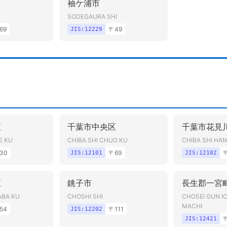
袖ケ浦市
SODEGAURA SHI
69
〒
49
JIS:
12229
区
千葉市中央区
千葉市花見
E KU
CHIBA SHI CHUO KU
CHIBA SHI HA
30
〒
69
JIS:
12101
JIS:
12102
区
銚子市
長生郡一宮
ABA KU
CHOSHI SHI
CHOSEI GUN I
MACHI
54
〒
111
JIS:
12202
JIS:
12421