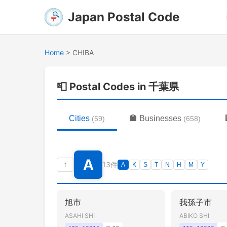
Japan Postal Code
Home
>
CHIBA
📮
Postal Codes in 千葉県
Cities
🏣
Businesses
(
59
)
(
658
)
A
↑
13件
A
K
S
T
N
H
M
Y
旭市
我孫子市
ASAHI SHI
ABIKO SHI