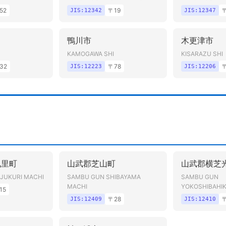
52
〒
19
JIS:
12342
JIS:
12347
鴨川市
木更津市
KAMOGAWA SHI
KISARAZU SHI
32
〒
78
JIS:
12223
JIS:
12206
九里町
山武郡芝山町
山武郡横芝
JUKURI MACHI
SAMBU GUN SHIBAYAMA
SAMBU GUN
MACHI
YOKOSHIBAHIK
15
〒
28
JIS:
12409
JIS:
12410