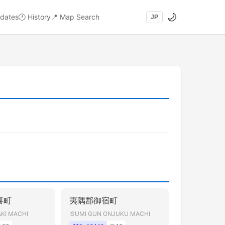
🌙
dates
🕐
History
📍
Map Search
JP
喜町
夷隅郡御宿町
AKI MACHI
ISUMI GUN ONJUKU MACHI