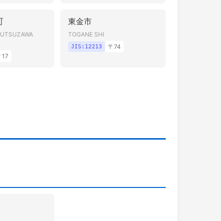
町
東金市
MUTSUZAWA
TOGANE SHI
〒
74
JIS:
12213
〒
17