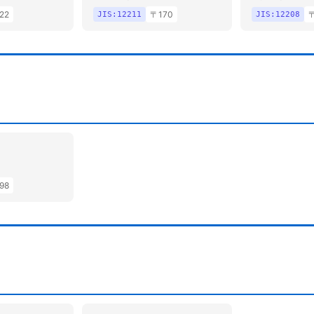
22
〒
170
JIS:
12211
JIS:
12208
98