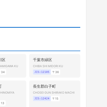
川区
千葉市緑区
NAMIGAWA KU
CHIBA SHI MIDORI KU
〒
34
〒
36
JIS:
12105
町
長生郡白子町
CHINOMIYA
CHOSEI GUN SHIRAKO MACHI
〒
15
JIS:
12424
〒
13