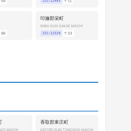
〒
59
〒
12
JIS:
12443
印旛郡栄町
IMBA GUN SAKAE MACHI
〒
96
〒
33
JIS:
12329
町
香取郡東庄町
AKO MACHI
KATORI GUN TONOSHO MACHI