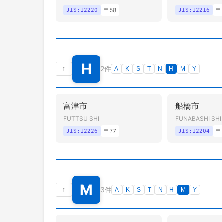
〒
58
〒
JIS:
12220
JIS:
12216
H
↑
2件
A
K
S
T
N
H
M
Y
富津市
船橋市
FUTTSU SHI
FUNABASHI SHI
〒
77
〒
JIS:
12226
JIS:
12204
M
↑
3件
A
K
S
T
N
H
M
Y