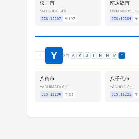
松戸市
南房総市
MATSUDO SHI
MINAMIBOSO S
〒
107
〒
JIS:
12207
JIS:
12234
Y
↑
3件
A
K
S
T
N
H
M
Y
八街市
八千代市
YACHIMATA SHI
YACHIYO SHI
〒
34
〒
JIS:
12230
JIS:
12221