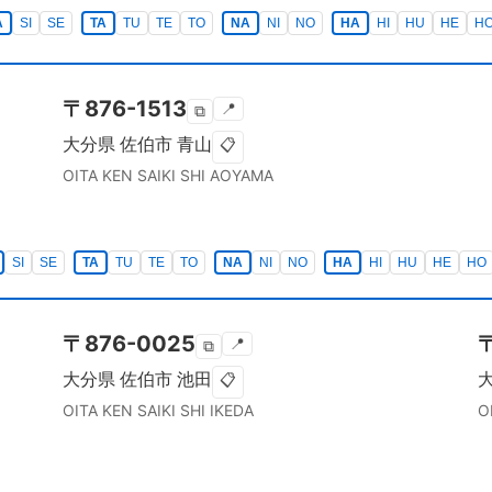
A
SI
SE
TA
TU
TE
TO
NA
NI
NO
HA
HI
HU
HE
H
〒
876-1513
📍
⧉
大分県
佐伯市
青山
📋
OITA KEN
SAIKI SHI
AOYAMA
SI
SE
TA
TU
TE
TO
NA
NI
NO
HA
HI
HU
HE
HO
〒
876-0025
📍
⧉
大分県
佐伯市
池田
📋
OITA KEN
SAIKI SHI
IKEDA
O