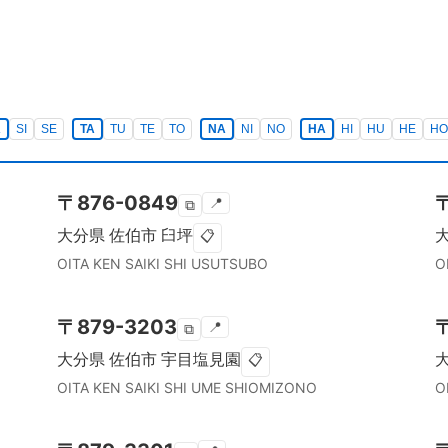
A
SI
SE
TA
TU
TE
TO
NA
NI
NO
HA
HI
HU
HE
HO
〒
876-0849
📍
⧉
大分県
佐伯市
臼坪
📋
OITA KEN
SAIKI SHI
USUTSUBO
O
〒
879-3203
📍
⧉
大分県
佐伯市
宇目塩見園
📋
OITA KEN
SAIKI SHI
UME SHIOMIZONO
O