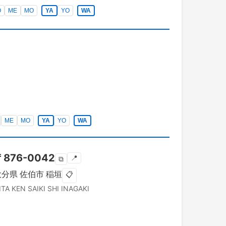
O
ME
MO
YA
YO
WA
ME
MO
YA
YO
WA
〒
876-0042
📍
⧉
大分県
佐伯市
稲垣
📋
ITA KEN
SAIKI SHI
INAGAKI