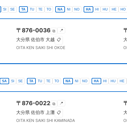
SI
SE
TA
TU
TE
TO
NA
NI
NO
HA
HI
HU
HE
HO
〒
876-0036
📍
⧉
大分県
佐伯市
大越
📋
OITA KEN
SAIKI SHI
OKOE
O
SA
SI
SE
TA
TU
TE
TO
NA
NI
NO
HA
HI
HU
HE
〒
876-0022
📍
⧉
大分県
佐伯市
上灘
📋
OITA KEN
SAIKI SHI
KAMINADA
O