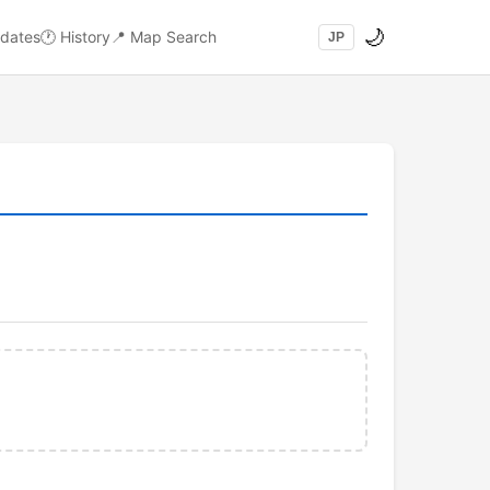
🌙
dates
🕐
History
📍
Map Search
JP