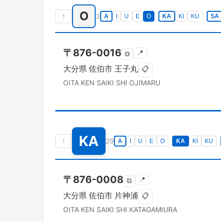
O
↑
3
A
I
U
E
O
KA
KI
KU
SA
〒
876-0016
📍
⧉
大分県
佐伯市
王子丸
📋
OITA KEN
SAIKI SHI
OJIMARU
KA
↑
29
A
I
U
E
O
KA
KI
KU
〒
876-0008
📍
⧉
大分県
佐伯市
片神浦
📋
OITA KEN
SAIKI SHI
KATAGAMIURA