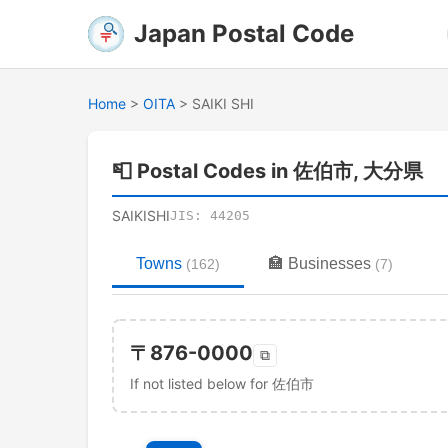
Japan Postal Code
Home
>
OITA
>
SAIKI SHI
📮
Postal Codes in 佐伯市, 大分県
SAIKISHI
JIS:
44205
Towns
🏣
Businesses
(
162
)
(
7
)
〒
876-0000
⧉
If not listed below for 佐伯市