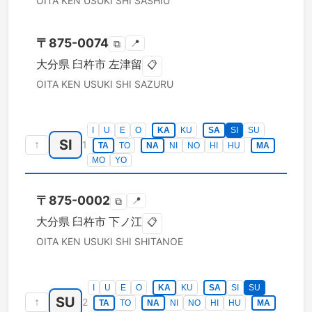
OITA KEN
USUKI SHI
SASHIU
〒
875-0074
📍
⧉
大分県
臼杵市
左津留
📋
OITA KEN
USUKI SHI
SAZURU
I
U
E
O
KA
KU
SA
SI
SU
SI
↑
1
TA
TO
NA
NI
NO
HI
HU
MA
MO
YO
〒
875-0002
📍
⧉
大分県
臼杵市
下ノ江
📋
OITA KEN
USUKI SHI
SHITANOE
I
U
E
O
KA
KU
SA
SI
SU
SU
↑
2
TA
TO
NA
NI
NO
HI
HU
MA