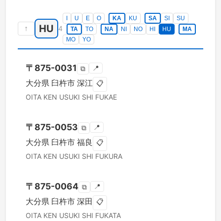
I
U
E
O
KA
KU
SA
SI
SU
HU
↑
4
TA
TO
NA
NI
NO
HI
HU
MA
MO
YO
〒
875-0031
📍
⧉
大分県
臼杵市
深江
📋
OITA KEN
USUKI SHI
FUKAE
〒
875-0053
📍
⧉
大分県
臼杵市
福良
📋
OITA KEN
USUKI SHI
FUKURA
〒
875-0064
📍
⧉
大分県
臼杵市
深田
📋
OITA KEN
USUKI SHI
FUKATA