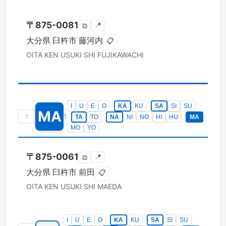
〒
875-0081
📍
⧉
大分県
臼杵市
藤河内
📋
OITA KEN
USUKI SHI
FUJIKAWACHI
I
U
E
O
KA
KU
SA
SI
SU
MA
↑
1
TA
TO
NA
NI
NO
HI
HU
MA
MO
YO
〒
875-0061
📍
⧉
大分県
臼杵市
前田
📋
OITA KEN
USUKI SHI
MAEDA
I
U
E
O
KA
KU
SA
SI
SU