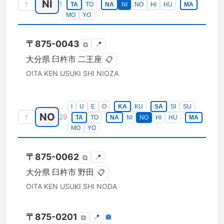
NI
↑
1
TA
TO
NA
NI
NO
HI
HU
MA
MO
YO
〒
875-0043
📍
⧉
大分県
臼杵市
二王座
📋
OITA KEN
USUKI SHI
NIOZA
I
U
E
O
KA
KU
SA
SI
SU
NO
↑
29
TA
TO
NA
NI
NO
HI
HU
MA
MO
YO
〒
875-0062
📍
⧉
大分県
臼杵市
野田
📋
OITA KEN
USUKI SHI
NODA
〒
875-0201
📍
🏣
⧉