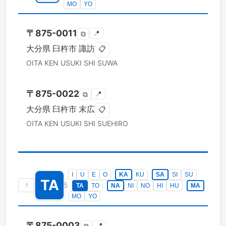
MO
YO
〒
875-0011
📍
⧉
大分県
臼杵市
諏訪
📋
OITA KEN
USUKI SHI
SUWA
〒
875-0022
📍
⧉
大分県
臼杵市
末広
📋
OITA KEN
USUKI SHI
SUEHIRO
I
U
E
O
KA
KU
SA
SI
SU
TA
↑
5
TA
TO
NA
NI
NO
HI
HU
MA
MO
YO
〒
875-0003
📍