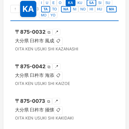
I
U
E
O
KA
KU
SA
SI
SU
KA
↑
3
TA
TO
NA
NI
NO
HI
HU
MA
MO
YO
〒
875-0032
📍
⧉
大分県
臼杵市
風成
📋
OITA KEN
USUKI SHI
KAZANASHI
〒
875-0042
📍
⧉
大分県
臼杵市
海添
📋
OITA KEN
USUKI SHI
KAIZOE
〒
875-0073
📍
⧉
大分県
臼杵市
掻懐
📋
OITA KEN
USUKI SHI
KAKIDAKI