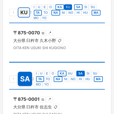
I
U
E
O
KA
KU
SA
SI
SU
KU
↑
1
TA
TO
NA
NI
NO
HI
HU
MA
MO
YO
〒
875-0070
📍
⧉
大分県
臼杵市
久木小野
📋
OITA KEN
USUKI SHI
KUGIONO
I
U
E
O
KA
KU
SA
SI
SU
SA
↑
2
TA
TO
NA
NI
NO
HI
HU
MA
MO
YO
〒
875-0001
📍
⧉
大分県
臼杵市
佐志生
📋