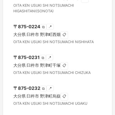
OITA KEN
USUKI SHI
NOTSUMACHI
HIGASHITANI(SONOTA)
〒
875-0224
📍
⧉
大分県
臼杵市
野津町西畑
📋
OITA KEN
USUKI SHI
NOTSUMACHI NISHIHATA
〒
875-0231
📍
⧉
大分県
臼杵市
野津町千塚
📋
OITA KEN
USUKI SHI
NOTSUMACHI CHIZUKA
〒
875-0232
📍
⧉
大分県
臼杵市
野津町烏嶽
📋
OITA KEN
USUKI SHI
NOTSUMACHI UGAKU