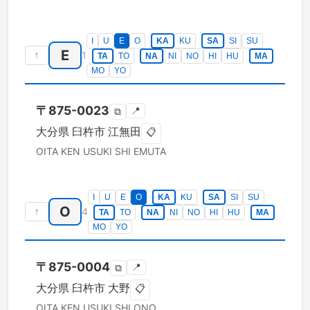
I
U
E
O
KA
KU
SA
SI
SU
E
↑
1
TA
TO
NA
NI
NO
HI
HU
MA
MO
YO
〒
875-0023
📍
⧉
大分県
臼杵市
江無田
📋
OITA KEN
USUKI SHI
EMUTA
I
U
E
O
KA
KU
SA
SI
SU
O
↑
4
TA
TO
NA
NI
NO
HI
HU
MA
MO
YO
〒
875-0004
📍
⧉
大分県
臼杵市
大野
📋
OITA KEN
USUKI SHI
ONO