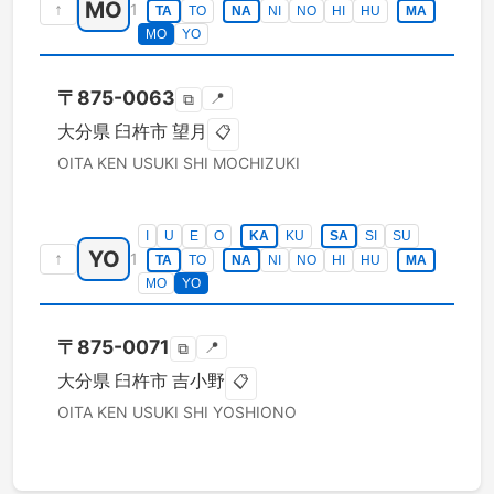
MO
↑
1
TA
TO
NA
NI
NO
HI
HU
MA
MO
YO
〒
875-0063
📍
⧉
大分県
臼杵市
望月
📋
OITA KEN
USUKI SHI
MOCHIZUKI
I
U
E
O
KA
KU
SA
SI
SU
YO
↑
1
TA
TO
NA
NI
NO
HI
HU
MA
MO
YO
〒
875-0071
📍
⧉
大分県
臼杵市
吉小野
📋
OITA KEN
USUKI SHI
YOSHIONO