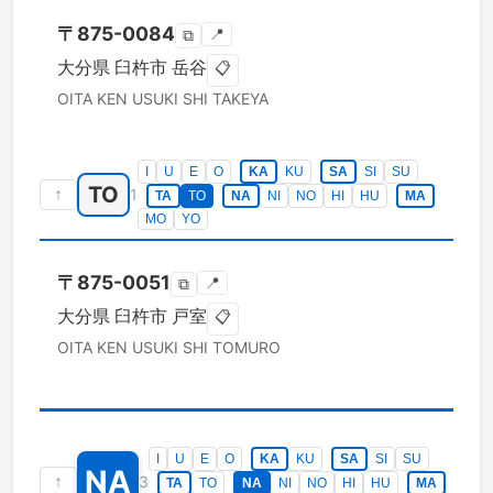
〒
875-0084
📍
⧉
大分県
臼杵市
岳谷
📋
OITA KEN
USUKI SHI
TAKEYA
I
U
E
O
KA
KU
SA
SI
SU
TO
↑
1
TA
TO
NA
NI
NO
HI
HU
MA
MO
YO
〒
875-0051
📍
⧉
大分県
臼杵市
戸室
📋
OITA KEN
USUKI SHI
TOMURO
I
U
E
O
KA
KU
SA
SI
SU
NA
↑
3
TA
TO
NA
NI
NO
HI
HU
MA