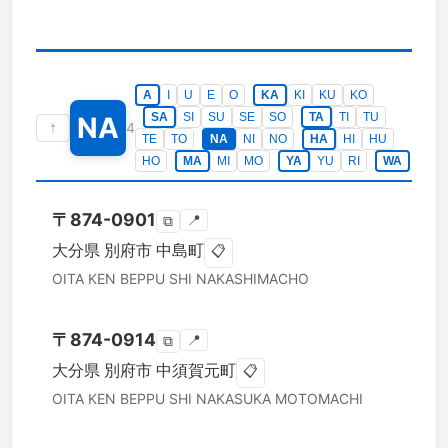
A
I
U
E
O
KA
KI
KU
KO
SA
SI
SU
SE
SO
TA
TI
TU
NA
↑
4
TE
TO
NA
NI
NO
HA
HI
HU
HO
MA
MI
MO
YA
YU
RI
WA
〒
874-0901
📍
⧉
大分県
別府市
中島町
📋
OITA KEN
BEPPU SHI
NAKASHIMACHO
〒
874-0914
📍
⧉
大分県
別府市
中須賀元町
📋
OITA KEN
BEPPU SHI
NAKASUKA MOTOMACHI