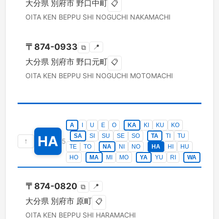
大分県
別府市
野口中町
📋
OITA KEN
BEPPU SHI
NOGUCHI NAKAMACHI
〒
874-0933
📍
⧉
大分県
別府市
野口元町
📋
OITA KEN
BEPPU SHI
NOGUCHI MOTOMACHI
A
I
U
E
O
KA
KI
KU
KO
SA
SI
SU
SE
SO
TA
TI
TU
HA
↑
5
TE
TO
NA
NI
NO
HA
HI
HU
HO
MA
MI
MO
YA
YU
RI
WA
〒
874-0820
📍
⧉
大分県
別府市
原町
📋
OITA KEN
BEPPU SHI
HARAMACHI