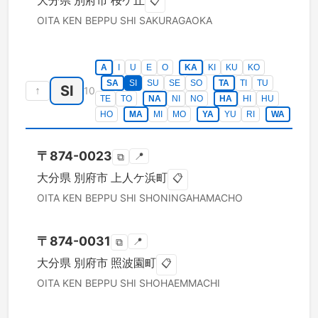
大分県
別府市
桜ケ丘
📋
OITA KEN
BEPPU SHI
SAKURAGAOKA
A
I
U
E
O
KA
KI
KU
KO
SA
SI
SU
SE
SO
TA
TI
TU
SI
↑
10
TE
TO
NA
NI
NO
HA
HI
HU
HO
MA
MI
MO
YA
YU
RI
WA
〒
874-0023
📍
⧉
大分県
別府市
上人ケ浜町
📋
OITA KEN
BEPPU SHI
SHONINGAHAMACHO
〒
874-0031
📍
⧉
大分県
別府市
照波園町
📋
OITA KEN
BEPPU SHI
SHOHAEMMACHI