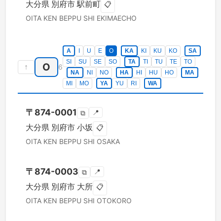
大分県
別府市
駅前町
📋
OITA KEN
BEPPU SHI
EKIMAECHO
A
I
U
E
O
KA
KI
KU
KO
SA
SI
SU
SE
SO
TA
TI
TU
TE
TO
O
↑
6
NA
NI
NO
HA
HI
HU
HO
MA
MI
MO
YA
YU
RI
WA
〒
874-0001
📍
⧉
大分県
別府市
小坂
📋
OITA KEN
BEPPU SHI
OSAKA
〒
874-0003
📍
⧉
大分県
別府市
大所
📋
OITA KEN
BEPPU SHI
OTOKORO