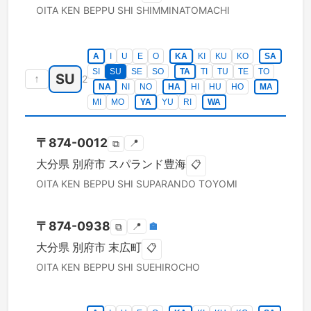
OITA KEN
BEPPU SHI
SHIMMINATOMACHI
A
I
U
E
O
KA
KI
KU
KO
SA
SI
SU
SE
SO
TA
TI
TU
TE
TO
SU
↑
2
NA
NI
NO
HA
HI
HU
HO
MA
MI
MO
YA
YU
RI
WA
〒
874-0012
📍
⧉
大分県
別府市
スパランド豊海
📋
OITA KEN
BEPPU SHI
SUPARANDO TOYOMI
〒
874-0938
📍
🏣
⧉
大分県
別府市
末広町
📋
OITA KEN
BEPPU SHI
SUEHIROCHO