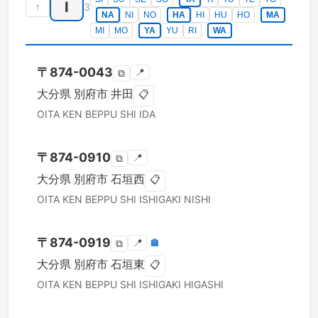
I
↑
3
NA
NI
NO
HA
HI
HU
HO
MA
MI
MO
YA
YU
RI
WA
〒
874-0043
📍
⧉
大分県
別府市
井田
📋
OITA KEN
BEPPU SHI
IDA
〒
874-0910
📍
⧉
大分県
別府市
石垣西
📋
OITA KEN
BEPPU SHI
ISHIGAKI NISHI
〒
874-0919
📍
🏣
⧉
大分県
別府市
石垣東
📋
OITA KEN
BEPPU SHI
ISHIGAKI HIGASHI