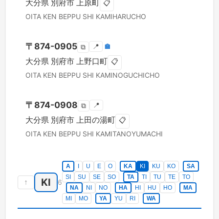
大分県
別府市
上原町
📋
OITA KEN
BEPPU SHI
KAMIHARUCHO
〒
874-0905
📍
🏣
⧉
大分県
別府市
上野口町
📋
OITA KEN
BEPPU SHI
KAMINOGUCHICHO
〒
874-0908
📍
⧉
大分県
別府市
上田の湯町
📋
OITA KEN
BEPPU SHI
KAMITANOYUMACHI
A
I
U
E
O
KA
KI
KU
KO
SA
SI
SU
SE
SO
TA
TI
TU
TE
TO
KI
↑
6
NA
NI
NO
HA
HI
HU
HO
MA
MI
MO
YA
YU
RI
WA