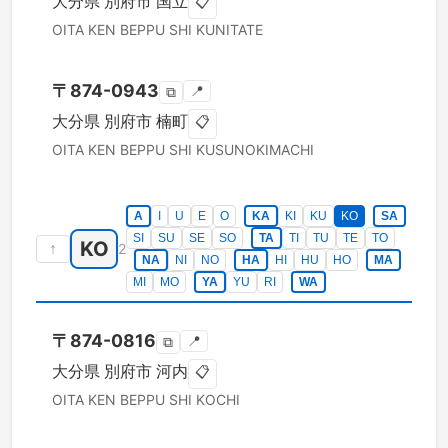
大分県
別府市
国立
📋
OITA KEN
BEPPU SHI
KUNITATE
〒
874-0943
📍
⧉
大分県
別府市
楠町
📋
OITA KEN
BEPPU SHI
KUSUNOKIMACHI
A
I
U
E
O
KA
KI
KU
KO
SA
SI
SU
SE
SO
TA
TI
TU
TE
TO
KO
↑
2
NA
NI
NO
HA
HI
HU
HO
MA
MI
MO
YA
YU
RI
WA
〒
874-0816
📍
⧉
大分県
別府市
河内
📋
OITA KEN
BEPPU SHI
KOCHI