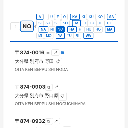
A
I
U
E
O
KA
KI
KU
KO
SA
SI
SU
SE
SO
TA
TI
TU
TE
TO
NO
↑
4
NA
NI
NO
HA
HI
HU
HO
MA
MI
MO
YA
YU
RI
WA
〒
874-0016
📍
🏣
⧉
大分県
別府市
野田
📋
OITA KEN
BEPPU SHI
NODA
〒
874-0903
📍
⧉
大分県
別府市
野口原
📋
OITA KEN
BEPPU SHI
NOGUCHIHARA
〒
874-0932
📍
⧉