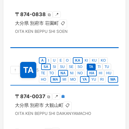
〒
874-0838
📍
⧉
大分県
別府市
荘園町
📋
OITA KEN
BEPPU SHI
SOEN
A
I
U
E
O
KA
KI
KU
KO
SA
SI
SU
SE
SO
TA
TI
TU
TA
↑
5
TE
TO
NA
NI
NO
HA
HI
HU
HO
MA
MI
MO
YA
YU
RI
WA
〒
874-0037
📍
🏣
⧉
大分県
別府市
大観山町
📋
OITA KEN
BEPPU SHI
DAIKANYAMACHO