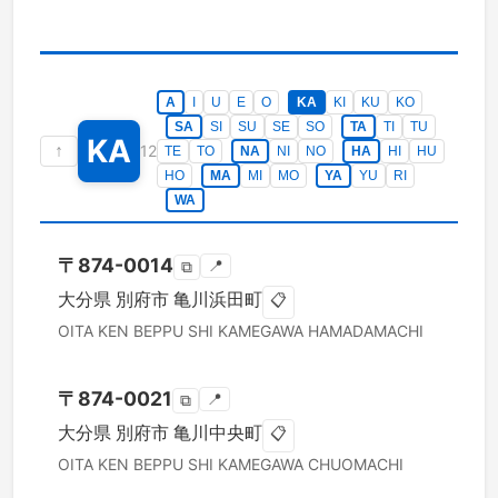
A
I
U
E
O
KA
KI
KU
KO
SA
SI
SU
SE
SO
TA
TI
TU
KA
↑
12
TE
TO
NA
NI
NO
HA
HI
HU
HO
MA
MI
MO
YA
YU
RI
WA
〒
874-0014
📍
⧉
大分県
別府市
亀川浜田町
📋
OITA KEN
BEPPU SHI
KAMEGAWA HAMADAMACHI
〒
874-0021
📍
⧉
大分県
別府市
亀川中央町
📋
OITA KEN
BEPPU SHI
KAMEGAWA CHUOMACHI