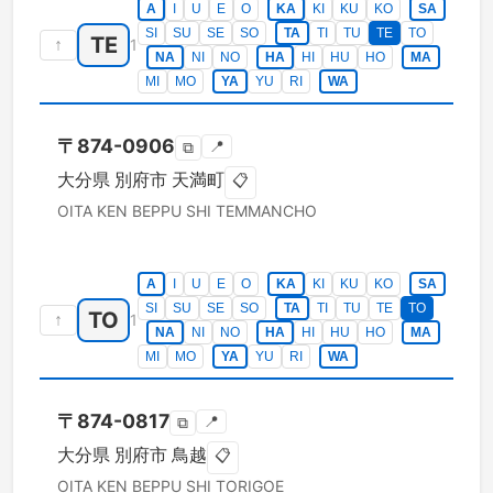
A
I
U
E
O
KA
KI
KU
KO
SA
SI
SU
SE
SO
TA
TI
TU
TE
TO
TE
↑
1
NA
NI
NO
HA
HI
HU
HO
MA
MI
MO
YA
YU
RI
WA
〒
874-0906
📍
⧉
大分県
別府市
天満町
📋
OITA KEN
BEPPU SHI
TEMMANCHO
A
I
U
E
O
KA
KI
KU
KO
SA
SI
SU
SE
SO
TA
TI
TU
TE
TO
TO
↑
1
NA
NI
NO
HA
HI
HU
HO
MA
MI
MO
YA
YU
RI
WA
〒
874-0817
📍
⧉
大分県
別府市
鳥越
📋
OITA KEN
BEPPU SHI
TORIGOE