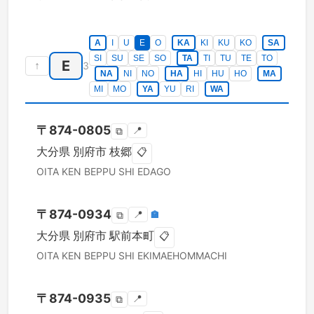
A
I
U
E
O
KA
KI
KU
KO
SA
SI
SU
SE
SO
TA
TI
TU
TE
TO
E
↑
3
NA
NI
NO
HA
HI
HU
HO
MA
MI
MO
YA
YU
RI
WA
〒
874-0805
📍
⧉
大分県
別府市
枝郷
📋
OITA KEN
BEPPU SHI
EDAGO
〒
874-0934
📍
🏣
⧉
大分県
別府市
駅前本町
📋
OITA KEN
BEPPU SHI
EKIMAEHOMMACHI
〒
874-0935
📍
⧉