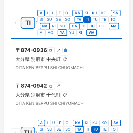
A
I
U
E
O
KA
KI
KU
KO
SA
SI
SU
SE
SO
TA
TI
TU
TE
TO
TI
↑
2
NA
NI
NO
HA
HI
HU
HO
MA
MI
MO
YA
YU
RI
WA
〒
874-0936
📍
🏣
⧉
大分県
別府市
中央町
📋
OITA KEN
BEPPU SHI
CHUOMACHI
〒
874-0942
📍
⧉
大分県
別府市
千代町
📋
OITA KEN
BEPPU SHI
CHIYOMACHI
A
I
U
E
O
KA
KI
KU
KO
SA
SI
SU
SE
SO
TA
TI
TU
TE
TO
TU
↑
3