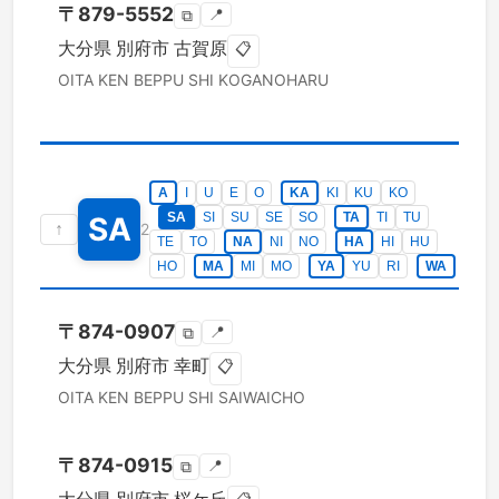
〒
879-5552
📍
⧉
大分県
別府市
古賀原
📋
OITA KEN
BEPPU SHI
KOGANOHARU
A
I
U
E
O
KA
KI
KU
KO
SA
SI
SU
SE
SO
TA
TI
TU
SA
↑
2
TE
TO
NA
NI
NO
HA
HI
HU
HO
MA
MI
MO
YA
YU
RI
WA
〒
874-0907
📍
⧉
大分県
別府市
幸町
📋
OITA KEN
BEPPU SHI
SAIWAICHO
〒
874-0915
📍
⧉