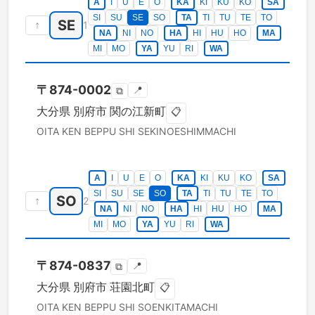
A
I
U
E
O
KA
KI
KU
KO
SA
SI
SU
SE
SO
TA
TI
TU
TE
TO
SE
↑
1
NA
NI
NO
HA
HI
HU
HO
MA
MI
MO
YA
YU
RI
WA
〒
874-0002
📍
⧉
大分県
別府市
関の江新町
📋
OITA KEN
BEPPU SHI
SEKINOESHIMMACHI
A
I
U
E
O
KA
KI
KU
KO
SA
SI
SU
SE
SO
TA
TI
TU
TE
TO
SO
↑
2
NA
NI
NO
HA
HI
HU
HO
MA
MI
MO
YA
YU
RI
WA
〒
874-0837
📍
⧉
大分県
別府市
荘園北町
📋
OITA KEN
BEPPU SHI
SOENKITAMACHI