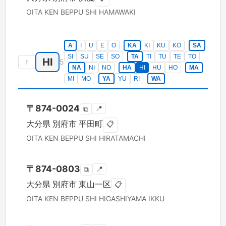
OITA KEN
BEPPU SHI
HAMAWAKI
A
I
U
E
O
KA
KI
KU
KO
SA
SI
SU
SE
SO
TA
TI
TU
TE
TO
HI
↑
5
NA
NI
NO
HA
HI
HU
HO
MA
MI
MO
YA
YU
RI
WA
〒
874-0024
📍
⧉
大分県
別府市
平田町
📋
OITA KEN
BEPPU SHI
HIRATAMACHI
〒
874-0803
📍
⧉
大分県
別府市
東山一区
📋
OITA KEN
BEPPU SHI
HIGASHIYAMA IKKU