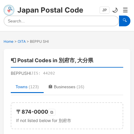
Japan Postal Code
🌙
☰
JP
🔍
Home
>
OITA
>
BEPPU SHI
📮
Postal Codes in 別府市, 大分県
BEPPUSHI
JIS:
44202
Towns
(
123
)
🏣
Businesses
(
16
)
〒
874-0000
⧉
If not listed below for 別府市