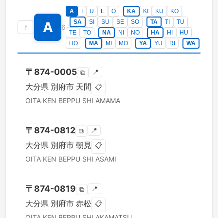
A
I
U
E
O
KA
KI
KU
KO
SA
SI
SU
SE
SO
TA
TI
TU
A
↑
6
TE
TO
NA
NI
NO
HA
HI
HU
HO
MA
MI
MO
YA
YU
RI
WA
〒
874-0005
📍
⧉
大分県
別府市
天間
📋
OITA KEN
BEPPU SHI
AMAMA
〒
874-0812
📍
⧉
大分県
別府市
朝見
📋
OITA KEN
BEPPU SHI
ASAMI
〒
874-0819
📍
⧉
大分県
別府市
赤松
📋
OITA KEN
BEPPU SHI
AKAMATSU