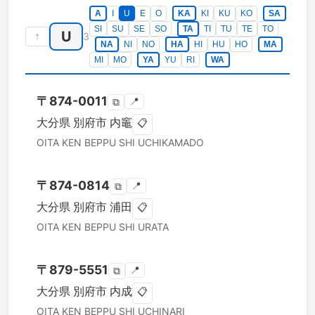
A
I
U
E
O
KA
KI
KU
KO
SA
SI
SU
SE
SO
TA
TI
TU
TE
TO
U
↑
3
NA
NI
NO
HA
HI
HU
HO
MA
MI
MO
YA
YU
RI
WA
〒
874-0011
📍
⧉
大分県
別府市
内竈
📋
OITA KEN
BEPPU SHI
UCHIKAMADO
〒
874-0814
📍
⧉
大分県
別府市
浦田
📋
OITA KEN
BEPPU SHI
URATA
〒
879-5551
📍
⧉
大分県
別府市
内成
📋
OITA KEN
BEPPU SHI
UCHINARI