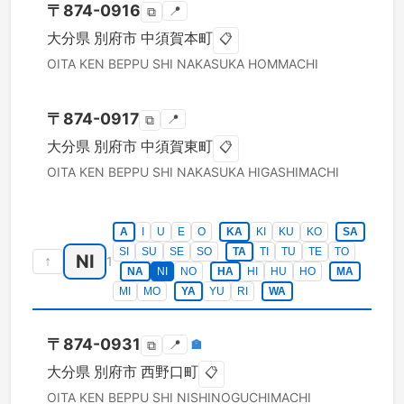
〒
874-0916
📍
⧉
大分県
別府市
中須賀本町
📋
OITA KEN
BEPPU SHI
NAKASUKA HOMMACHI
〒
874-0917
📍
⧉
大分県
別府市
中須賀東町
📋
OITA KEN
BEPPU SHI
NAKASUKA HIGASHIMACHI
A
I
U
E
O
KA
KI
KU
KO
SA
SI
SU
SE
SO
TA
TI
TU
TE
TO
NI
↑
1
NA
NI
NO
HA
HI
HU
HO
MA
MI
MO
YA
YU
RI
WA
〒
874-0931
📍
🏣
⧉
大分県
別府市
西野口町
📋
OITA KEN
BEPPU SHI
NISHINOGUCHIMACHI