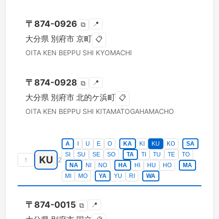
〒
874-0926
📍
⧉
大分県
別府市
京町
📋
OITA KEN
BEPPU SHI
KYOMACHI
〒
874-0928
📍
⧉
大分県
別府市
北的ケ浜町
📋
OITA KEN
BEPPU SHI
KITAMATOGAHAMACHO
A
I
U
E
O
KA
KI
KU
KO
SA
SI
SU
SE
SO
TA
TI
TU
TE
TO
KU
↑
2
NA
NI
NO
HA
HI
HU
HO
MA
MI
MO
YA
YU
RI
WA
〒
874-0015
📍
⧉