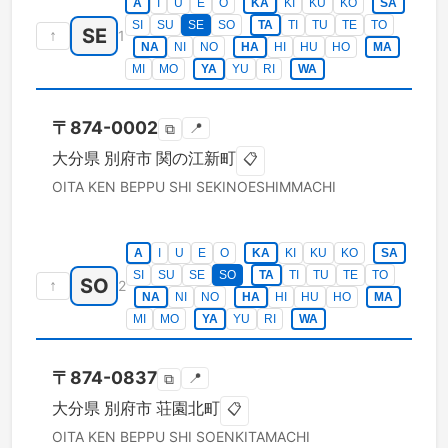
A
I
U
E
O
KA
KI
KU
KO
SA
SI
SU
SE
SO
TA
TI
TU
TE
TO
SE
↑
1
NA
NI
NO
HA
HI
HU
HO
MA
MI
MO
YA
YU
RI
WA
〒
874-0002
📍
⧉
大分県
別府市
関の江新町
📋
OITA KEN
BEPPU SHI
SEKINOESHIMMACHI
A
I
U
E
O
KA
KI
KU
KO
SA
SI
SU
SE
SO
TA
TI
TU
TE
TO
SO
↑
2
NA
NI
NO
HA
HI
HU
HO
MA
MI
MO
YA
YU
RI
WA
〒
874-0837
📍
⧉
大分県
別府市
荘園北町
📋
OITA KEN
BEPPU SHI
SOENKITAMACHI