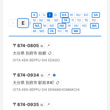
A
I
U
E
O
KA
KI
KU
KO
SA
SI
SU
SE
SO
TA
TI
TU
TE
TO
E
↑
3
NA
NI
NO
HA
HI
HU
HO
MA
MI
MO
YA
YU
RI
WA
〒
874-0805
📍
⧉
大分県
別府市
枝郷
📋
OITA KEN
BEPPU SHI
EDAGO
〒
874-0934
📍
🏣
⧉
大分県
別府市
駅前本町
📋
OITA KEN
BEPPU SHI
EKIMAEHOMMACHI
〒
874-0935
📍
⧉