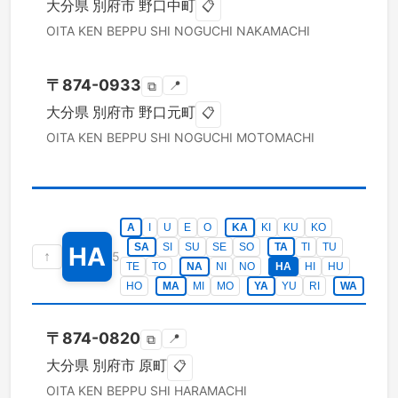
大分県
別府市
野口中町
📋
OITA KEN
BEPPU SHI
NOGUCHI NAKAMACHI
〒
874-0933
📍
⧉
大分県
別府市
野口元町
📋
OITA KEN
BEPPU SHI
NOGUCHI MOTOMACHI
A
I
U
E
O
KA
KI
KU
KO
SA
SI
SU
SE
SO
TA
TI
TU
HA
↑
5
TE
TO
NA
NI
NO
HA
HI
HU
HO
MA
MI
MO
YA
YU
RI
WA
〒
874-0820
📍
⧉
大分県
別府市
原町
📋
OITA KEN
BEPPU SHI
HARAMACHI