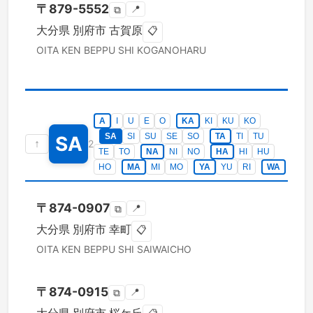
〒
879-5552
📍
⧉
大分県
別府市
古賀原
📋
OITA KEN
BEPPU SHI
KOGANOHARU
A
I
U
E
O
KA
KI
KU
KO
SA
SI
SU
SE
SO
TA
TI
TU
SA
↑
2
TE
TO
NA
NI
NO
HA
HI
HU
HO
MA
MI
MO
YA
YU
RI
WA
〒
874-0907
📍
⧉
大分県
別府市
幸町
📋
OITA KEN
BEPPU SHI
SAIWAICHO
〒
874-0915
📍
⧉