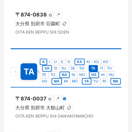
〒
874-0838
📍
⧉
大分県
別府市
荘園町
📋
OITA KEN
BEPPU SHI
SOEN
A
I
U
E
O
KA
KI
KU
KO
SA
SI
SU
SE
SO
TA
TI
TU
TA
↑
5
TE
TO
NA
NI
NO
HA
HI
HU
HO
MA
MI
MO
YA
YU
RI
WA
〒
874-0037
📍
🏣
⧉
大分県
別府市
大観山町
📋
OITA KEN
BEPPU SHI
DAIKANYAMACHO