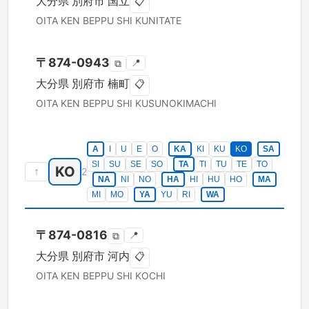
大分県
別府市
国立
📋
OITA KEN
BEPPU SHI
KUNITATE
〒
874-0943
📍
⧉
大分県
別府市
楠町
📋
OITA KEN
BEPPU SHI
KUSUNOKIMACHI
A
I
U
E
O
KA
KI
KU
KO
SA
SI
SU
SE
SO
TA
TI
TU
TE
TO
KO
↑
2
NA
NI
NO
HA
HI
HU
HO
MA
MI
MO
YA
YU
RI
WA
〒
874-0816
📍
⧉
大分県
別府市
河内
📋
OITA KEN
BEPPU SHI
KOCHI