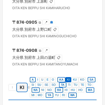
大分県
別府市
上原町
📋
OITA KEN
BEPPU SHI
KAMIHARUCHO
〒
874-0905
📍
🏣
⧉
大分県
別府市
上野口町
📋
OITA KEN
BEPPU SHI
KAMINOGUCHICHO
〒
874-0908
📍
⧉
大分県
別府市
上田の湯町
📋
OITA KEN
BEPPU SHI
KAMITANOYUMACHI
A
I
U
E
O
KA
KI
KU
KO
SA
SI
SU
SE
SO
TA
TI
TU
TE
TO
KI
↑
6
NA
NI
NO
HA
HI
HU
HO
MA
MI
MO
YA
YU
RI
WA