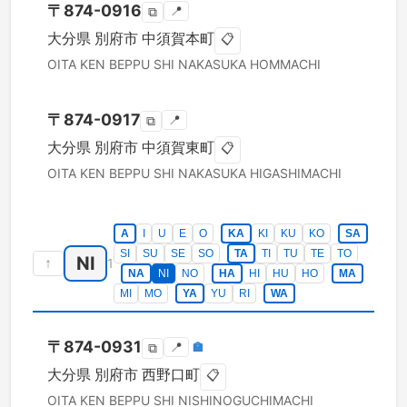
〒
874-0916
📍
⧉
大分県
別府市
中須賀本町
📋
OITA KEN
BEPPU SHI
NAKASUKA HOMMACHI
〒
874-0917
📍
⧉
大分県
別府市
中須賀東町
📋
OITA KEN
BEPPU SHI
NAKASUKA HIGASHIMACHI
A
I
U
E
O
KA
KI
KU
KO
SA
SI
SU
SE
SO
TA
TI
TU
TE
TO
NI
↑
1
NA
NI
NO
HA
HI
HU
HO
MA
MI
MO
YA
YU
RI
WA
〒
874-0931
📍
🏣
⧉
大分県
別府市
西野口町
📋
OITA KEN
BEPPU SHI
NISHINOGUCHIMACHI