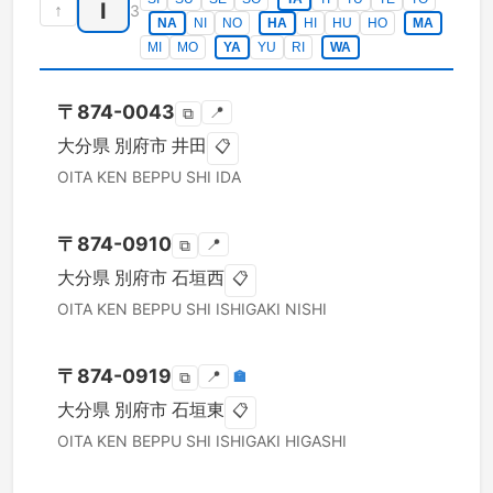
I
↑
3
NA
NI
NO
HA
HI
HU
HO
MA
MI
MO
YA
YU
RI
WA
〒
874-0043
📍
⧉
大分県
別府市
井田
📋
OITA KEN
BEPPU SHI
IDA
〒
874-0910
📍
⧉
大分県
別府市
石垣西
📋
OITA KEN
BEPPU SHI
ISHIGAKI NISHI
〒
874-0919
📍
🏣
⧉
大分県
別府市
石垣東
📋
OITA KEN
BEPPU SHI
ISHIGAKI HIGASHI