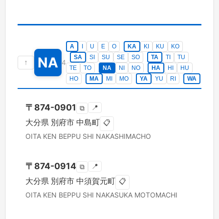
A
I
U
E
O
KA
KI
KU
KO
SA
SI
SU
SE
SO
TA
TI
TU
NA
↑
4
TE
TO
NA
NI
NO
HA
HI
HU
HO
MA
MI
MO
YA
YU
RI
WA
〒
874-0901
📍
⧉
大分県
別府市
中島町
📋
OITA KEN
BEPPU SHI
NAKASHIMACHO
〒
874-0914
📍
⧉
大分県
別府市
中須賀元町
📋
OITA KEN
BEPPU SHI
NAKASUKA MOTOMACHI