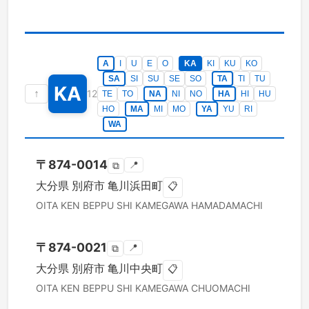
A
I
U
E
O
KA
KI
KU
KO
SA
SI
SU
SE
SO
TA
TI
TU
KA
↑
12
TE
TO
NA
NI
NO
HA
HI
HU
HO
MA
MI
MO
YA
YU
RI
WA
〒
874-0014
📍
⧉
大分県
別府市
亀川浜田町
📋
OITA KEN
BEPPU SHI
KAMEGAWA HAMADAMACHI
〒
874-0021
📍
⧉
大分県
別府市
亀川中央町
📋
OITA KEN
BEPPU SHI
KAMEGAWA CHUOMACHI