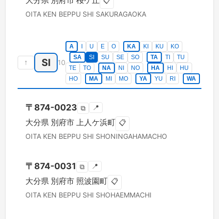
大分県
別府市
桜ケ丘
📋
OITA KEN
BEPPU SHI
SAKURAGAOKA
A
I
U
E
O
KA
KI
KU
KO
SA
SI
SU
SE
SO
TA
TI
TU
SI
↑
10
TE
TO
NA
NI
NO
HA
HI
HU
HO
MA
MI
MO
YA
YU
RI
WA
〒
874-0023
📍
⧉
大分県
別府市
上人ケ浜町
📋
OITA KEN
BEPPU SHI
SHONINGAHAMACHO
〒
874-0031
📍
⧉
大分県
別府市
照波園町
📋
OITA KEN
BEPPU SHI
SHOHAEMMACHI