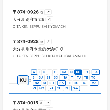
〒
874-0926
📍
⧉
大分県
別府市
京町
📋
OITA KEN
BEPPU SHI
KYOMACHI
〒
874-0928
📍
⧉
大分県
別府市
北的ケ浜町
📋
OITA KEN
BEPPU SHI
KITAMATOGAHAMACHO
A
I
U
E
O
KA
KI
KU
KO
SA
SI
SU
SE
SO
TA
TI
TU
TE
TO
KU
↑
2
NA
NI
NO
HA
HI
HU
HO
MA
MI
MO
YA
YU
RI
WA
〒
874-0015
📍
⧉