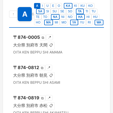
A
I
U
E
O
KA
KI
KU
KO
SA
SI
SU
SE
SO
TA
TI
TU
A
↑
6
TE
TO
NA
NI
NO
HA
HI
HU
HO
MA
MI
MO
YA
YU
RI
WA
〒
874-0005
📍
⧉
大分県
別府市
天間
📋
OITA KEN
BEPPU SHI
AMAMA
〒
874-0812
📍
⧉
大分県
別府市
朝見
📋
OITA KEN
BEPPU SHI
ASAMI
〒
874-0819
📍
⧉
大分県
別府市
赤松
📋
OITA KEN
BEPPU SHI
AKAMATSU