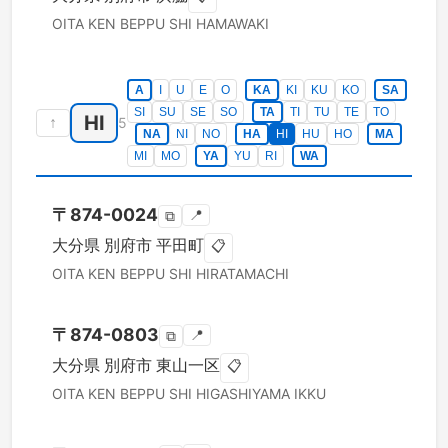
OITA KEN
BEPPU SHI
HAMAWAKI
A
I
U
E
O
KA
KI
KU
KO
SA
SI
SU
SE
SO
TA
TI
TU
TE
TO
HI
↑
5
NA
NI
NO
HA
HI
HU
HO
MA
MI
MO
YA
YU
RI
WA
〒
874-0024
📍
⧉
大分県
別府市
平田町
📋
OITA KEN
BEPPU SHI
HIRATAMACHI
〒
874-0803
📍
⧉
大分県
別府市
東山一区
📋
OITA KEN
BEPPU SHI
HIGASHIYAMA IKKU