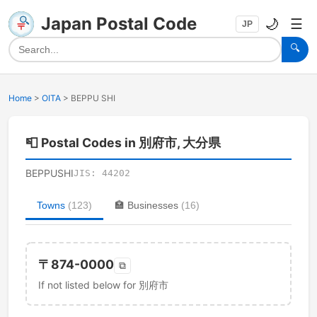
Japan Postal Code
🌙
☰
JP
🔍
Home
>
OITA
>
BEPPU SHI
📮
Postal Codes in 別府市, 大分県
BEPPUSHI
JIS:
44202
Towns
(
123
)
🏣
Businesses
(
16
)
〒
874-0000
⧉
If not listed below for 別府市