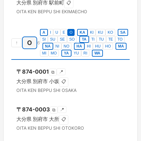
大分県
別府市
駅前町
📋
OITA KEN
BEPPU SHI
EKIMAECHO
A
I
U
E
O
KA
KI
KU
KO
SA
SI
SU
SE
SO
TA
TI
TU
TE
TO
O
↑
6
NA
NI
NO
HA
HI
HU
HO
MA
MI
MO
YA
YU
RI
WA
〒
874-0001
📍
⧉
大分県
別府市
小坂
📋
OITA KEN
BEPPU SHI
OSAKA
〒
874-0003
📍
⧉
大分県
別府市
大所
📋
OITA KEN
BEPPU SHI
OTOKORO