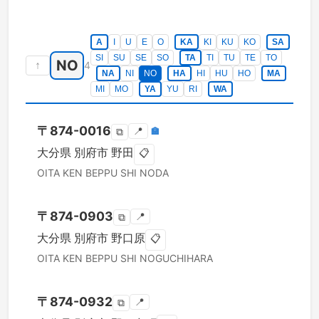
A
I
U
E
O
KA
KI
KU
KO
SA
SI
SU
SE
SO
TA
TI
TU
TE
TO
NO
↑
4
NA
NI
NO
HA
HI
HU
HO
MA
MI
MO
YA
YU
RI
WA
〒
874-0016
📍
🏣
⧉
大分県
別府市
野田
📋
OITA KEN
BEPPU SHI
NODA
〒
874-0903
📍
⧉
大分県
別府市
野口原
📋
OITA KEN
BEPPU SHI
NOGUCHIHARA
〒
874-0932
📍
⧉