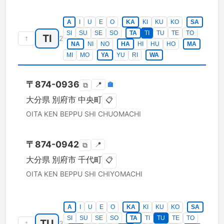
A
I
U
E
O
KA
KI
KU
KO
SA
SI
SU
SE
SO
TA
TI
TU
TE
TO
TI
↑
2
NA
NI
NO
HA
HI
HU
HO
MA
MI
MO
YA
YU
RI
WA
〒
874-0936
📍
🏣
⧉
大分県
別府市
中央町
📋
OITA KEN
BEPPU SHI
CHUOMACHI
〒
874-0942
📍
⧉
大分県
別府市
千代町
📋
OITA KEN
BEPPU SHI
CHIYOMACHI
A
I
U
E
O
KA
KI
KU
KO
SA
SI
SU
SE
SO
TA
TI
TU
TE
TO
TU
↑
3