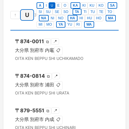
A
I
U
E
O
KA
KI
KU
KO
SA
SI
SU
SE
SO
TA
TI
TU
TE
TO
U
↑
3
NA
NI
NO
HA
HI
HU
HO
MA
MI
MO
YA
YU
RI
WA
〒
874-0011
📍
⧉
大分県
別府市
内竈
📋
OITA KEN
BEPPU SHI
UCHIKAMADO
〒
874-0814
📍
⧉
大分県
別府市
浦田
📋
OITA KEN
BEPPU SHI
URATA
〒
879-5551
📍
⧉
大分県
別府市
内成
📋
OITA KEN
BEPPU SHI
UCHINARI