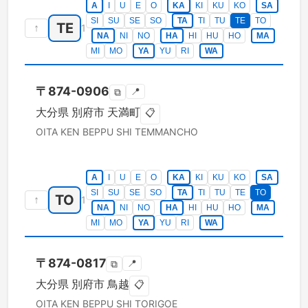
A
I
U
E
O
KA
KI
KU
KO
SA
SI
SU
SE
SO
TA
TI
TU
TE
TO
TE
↑
1
NA
NI
NO
HA
HI
HU
HO
MA
MI
MO
YA
YU
RI
WA
〒
874-0906
📍
⧉
大分県
別府市
天満町
📋
OITA KEN
BEPPU SHI
TEMMANCHO
A
I
U
E
O
KA
KI
KU
KO
SA
SI
SU
SE
SO
TA
TI
TU
TE
TO
TO
↑
1
NA
NI
NO
HA
HI
HU
HO
MA
MI
MO
YA
YU
RI
WA
〒
874-0817
📍
⧉
大分県
別府市
鳥越
📋
OITA KEN
BEPPU SHI
TORIGOE