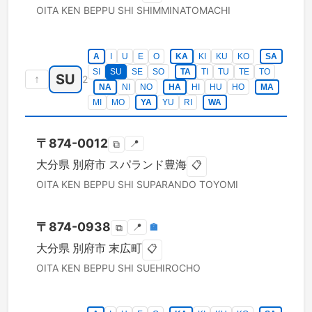
OITA KEN
BEPPU SHI
SHIMMINATOMACHI
A
I
U
E
O
KA
KI
KU
KO
SA
SI
SU
SE
SO
TA
TI
TU
TE
TO
SU
↑
2
NA
NI
NO
HA
HI
HU
HO
MA
MI
MO
YA
YU
RI
WA
〒
874-0012
📍
⧉
大分県
別府市
スパランド豊海
📋
OITA KEN
BEPPU SHI
SUPARANDO TOYOMI
〒
874-0938
📍
🏣
⧉
大分県
別府市
末広町
📋
OITA KEN
BEPPU SHI
SUEHIROCHO