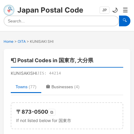
Japan Postal Code
🌙
☰
JP
🔍
Home
>
OITA
>
KUNISAKI SHI
📮
Postal Codes in 国東市, 大分県
KUNISAKISHI
JIS:
44214
Towns
(
77
)
🏣
Businesses
(
4
)
〒
873-0500
⧉
If not listed below for 国東市