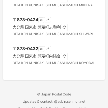
OITA KEN
KUNISAKI SHI
MUSASHIMACHI MIIDERA
〒
873-0424
📍
⧉
大分県
国東市
武蔵町志和利
📋
OITA KEN
KUNISAKI SHI
MUSASHIMACHI SHIWARI
〒
873-0432
📍
⧉
大分県
国東市
武蔵町向陽台
📋
OITA KEN
KUNISAKI SHI
MUSASHIMACHI KOYODAI
©
Japan Postal Code
Updates & contact
: @yubin.senmon.net