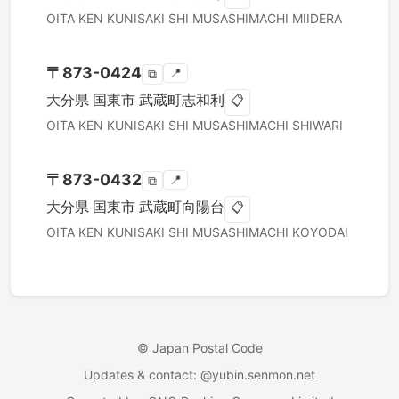
OITA KEN
KUNISAKI SHI
MUSASHIMACHI MIIDERA
〒
873-0424
📍
⧉
大分県
国東市
武蔵町志和利
📋
OITA KEN
KUNISAKI SHI
MUSASHIMACHI SHIWARI
〒
873-0432
📍
⧉
大分県
国東市
武蔵町向陽台
📋
OITA KEN
KUNISAKI SHI
MUSASHIMACHI KOYODAI
©
Japan Postal Code
Updates & contact
: @yubin.senmon.net