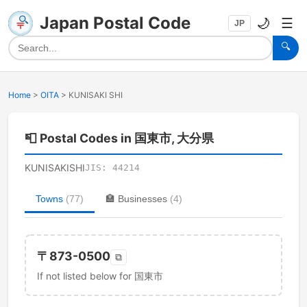
Japan Postal Code
🌙
☰
JP
🔍
Home
>
OITA
>
KUNISAKI SHI
📮
Postal Codes in 国東市, 大分県
KUNISAKISHI
JIS:
44214
Towns
(
77
)
🏣
Businesses
(
4
)
〒
873-0500
⧉
If not listed below for 国東市