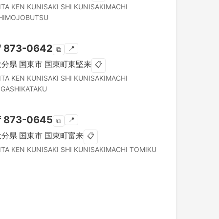
ITA KEN
KUNISAKI SHI
KUNISAKIMACHI
HIMOJOBUTSU
〒
873-0642
📍
⧉
大分県
国東市
国東町東堅来
📋
ITA KEN
KUNISAKI SHI
KUNISAKIMACHI
IGASHIKATAKU
〒
873-0645
📍
⧉
大分県
国東市
国東町富来
📋
ITA KEN
KUNISAKI SHI
KUNISAKIMACHI TOMIKU