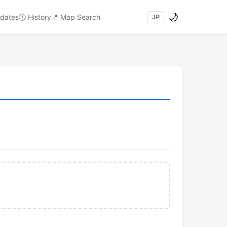
🌙
dates
🕐
History
📍
Map Search
JP