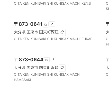
OITA KEN
KUNISAKI SHI
KUNISAKIMACHI KENJI
O
S
〒
873-0641
📍
⧉
大分県
国東市
国東町深江
📋
OITA KEN
KUNISAKI SHI
KUNISAKIMACHI FUKAE
O
H
〒
873-0644
📍
⧉
大分県
国東市
国東町浜崎
📋
OITA KEN
KUNISAKI SHI
KUNISAKIMACHI
O
HAMASAKI