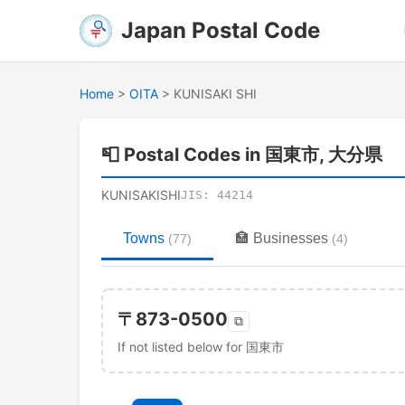
Japan Postal Code
Home
>
OITA
>
KUNISAKI SHI
📮
Postal Codes in 国東市, 大分県
KUNISAKISHI
JIS:
44214
Towns
🏣
Businesses
(
77
)
(
4
)
〒
873-0500
⧉
If not listed below for 国東市