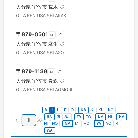
大分県
宇佐市
荒木
📋
OITA KEN
USA SHI
ARAKI
〒
879-0501
📍
⧉
大分県
宇佐市
麻生
📋
OITA KEN
USA SHI
ASO
〒
879-1138
📍
⧉
大分県
宇佐市
青森
📋
OITA KEN
USA SHI
AOMORI
A
I
U
E
O
KA
KI
KU
KO
SA
SI
SU
TA
TO
NA
NI
HA
I
↑
56
HI
HO
MA
MI
MO
YA
YO
RI
WA