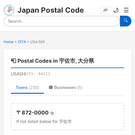
Japan Postal Code
🌙
☰
JP
🔍
Home
>
OITA
>
USA SHI
📮
Postal Codes in 宇佐市, 大分県
USASHI
JIS:
44211
Towns
(
230
)
🏣
Businesses
(
5
)
〒
872-0000
⧉
If not listed below for 宇佐市