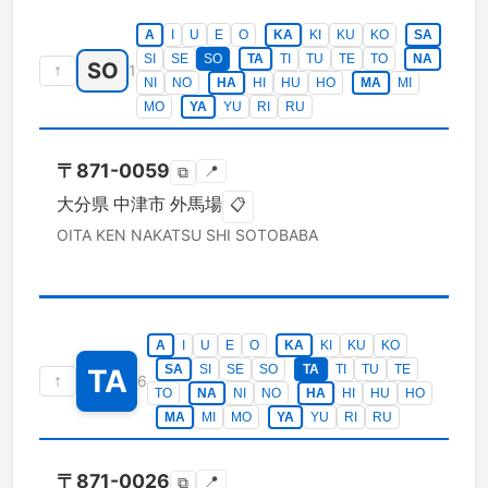
A
I
U
E
O
KA
KI
KU
KO
SA
SI
SE
SO
TA
TI
TU
TE
TO
NA
SO
↑
1
NI
NO
HA
HI
HU
HO
MA
MI
MO
YA
YU
RI
RU
〒
871-0059
📍
⧉
大分県
中津市
外馬場
📋
OITA KEN
NAKATSU SHI
SOTOBABA
A
I
U
E
O
KA
KI
KU
KO
SA
SI
SE
SO
TA
TI
TU
TE
TA
↑
6
TO
NA
NI
NO
HA
HI
HU
HO
MA
MI
MO
YA
YU
RI
RU
〒
871-0026
📍
⧉