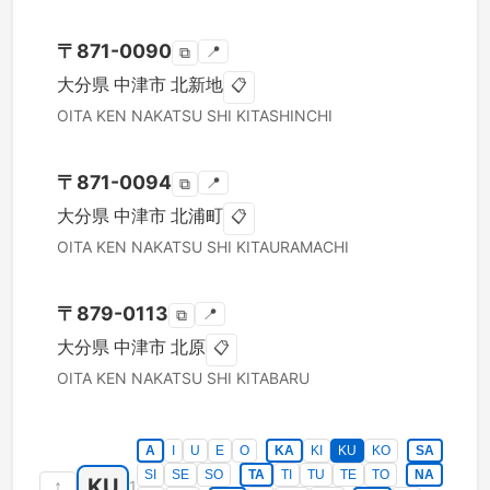
〒
871-0090
📍
⧉
大分県
中津市
北新地
📋
OITA KEN
NAKATSU SHI
KITASHINCHI
〒
871-0094
📍
⧉
大分県
中津市
北浦町
📋
OITA KEN
NAKATSU SHI
KITAURAMACHI
〒
879-0113
📍
⧉
大分県
中津市
北原
📋
OITA KEN
NAKATSU SHI
KITABARU
A
I
U
E
O
KA
KI
KU
KO
SA
SI
SE
SO
TA
TI
TU
TE
TO
NA
KU
↑
1