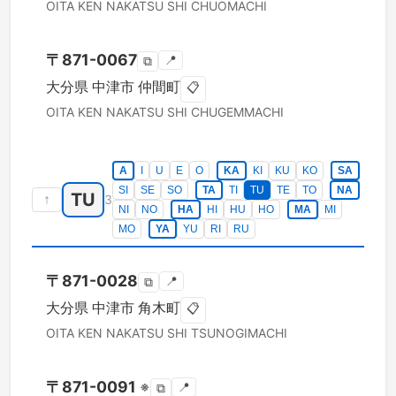
OITA KEN
NAKATSU SHI
CHUOMACHI
〒
871-0067
📍
⧉
大分県
中津市
仲間町
📋
OITA KEN
NAKATSU SHI
CHUGEMMACHI
A
I
U
E
O
KA
KI
KU
KO
SA
SI
SE
SO
TA
TI
TU
TE
TO
NA
TU
↑
3
NI
NO
HA
HI
HU
HO
MA
MI
MO
YA
YU
RI
RU
〒
871-0028
📍
⧉
大分県
中津市
角木町
📋
OITA KEN
NAKATSU SHI
TSUNOGIMACHI
〒
871-0091
※
📍
⧉