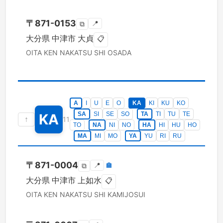
〒
871-0153
📍
⧉
大分県
中津市
大貞
📋
OITA KEN
NAKATSU SHI
OSADA
A
I
U
E
O
KA
KI
KU
KO
SA
SI
SE
SO
TA
TI
TU
TE
KA
↑
11
TO
NA
NI
NO
HA
HI
HU
HO
MA
MI
MO
YA
YU
RI
RU
〒
871-0004
📍
🏣
⧉
大分県
中津市
上如水
📋
OITA KEN
NAKATSU SHI
KAMIJOSUI