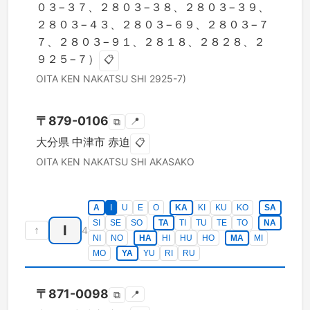
０３−３７、２８０３−３８、２８０３−３９、
２８０３−４３、２８０３−６９、２８０３−７
７、２８０３−９１、２８１８、２８２８、２
９２５−７）
📋
OITA KEN
NAKATSU SHI
2925-7)
〒
879-0106
📍
⧉
大分県
中津市
赤迫
📋
OITA KEN
NAKATSU SHI
AKASAKO
A
I
U
E
O
KA
KI
KU
KO
SA
SI
SE
SO
TA
TI
TU
TE
TO
NA
I
↑
4
NI
NO
HA
HI
HU
HO
MA
MI
MO
YA
YU
RI
RU
〒
871-0098
📍
⧉