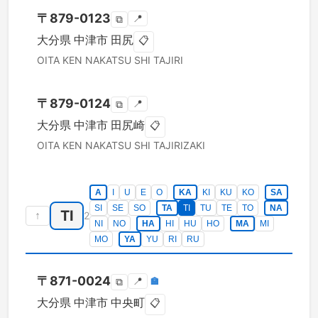
〒
879-0123
📍
⧉
大分県
中津市
田尻
📋
OITA KEN
NAKATSU SHI
TAJIRI
〒
879-0124
📍
⧉
大分県
中津市
田尻崎
📋
OITA KEN
NAKATSU SHI
TAJIRIZAKI
A
I
U
E
O
KA
KI
KU
KO
SA
SI
SE
SO
TA
TI
TU
TE
TO
NA
TI
↑
2
NI
NO
HA
HI
HU
HO
MA
MI
MO
YA
YU
RI
RU
〒
871-0024
📍
🏣
⧉
大分県
中津市
中央町
📋