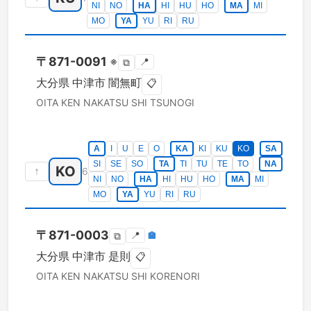
NI
NO
HA
HI
HU
HO
MA
MI
MO
YA
YU
RI
RU
〒
871-0091
※
📍
⧉
大分県
中津市
闇無町
📋
OITA KEN
NAKATSU SHI
TSUNOGI
A
I
U
E
O
KA
KI
KU
KO
SA
SI
SE
SO
TA
TI
TU
TE
TO
NA
KO
↑
6
NI
NO
HA
HI
HU
HO
MA
MI
MO
YA
YU
RI
RU
〒
871-0003
📍
🏣
⧉
大分県
中津市
是則
📋
OITA KEN
NAKATSU SHI
KORENORI