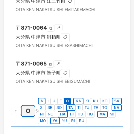
大分県
中津市
江三竹町
📋
OITA KEN
NAKATSU SHI
EMITAKEMACHI
〒
871-0064
📍
⧉
大分県
中津市
餌指町
📋
OITA KEN
NAKATSU SHI
ESASHIMACHI
〒
871-0065
📍
⧉
大分県
中津市
蛭子町
📋
OITA KEN
NAKATSU SHI
EBISUMACHI
A
I
U
E
O
KA
KI
KU
KO
SA
SI
SE
SO
TA
TI
TU
TE
TO
NA
O
↑
5
NI
NO
HA
HI
HU
HO
MA
MI
MO
YA
YU
RI
RU