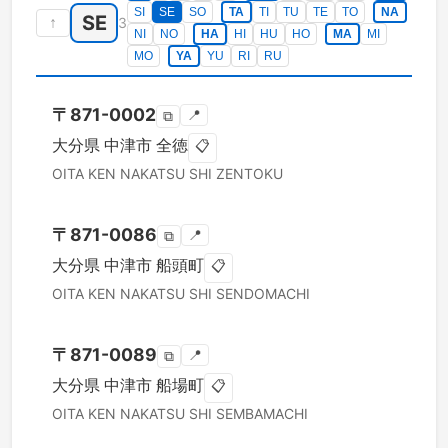
SI
SE
SO
TA
TI
TU
TE
TO
NA
SE
↑
3
NI
NO
HA
HI
HU
HO
MA
MI
MO
YA
YU
RI
RU
〒
871-0002
📍
⧉
大分県
中津市
全徳
📋
OITA KEN
NAKATSU SHI
ZENTOKU
〒
871-0086
📍
⧉
大分県
中津市
船頭町
📋
OITA KEN
NAKATSU SHI
SENDOMACHI
〒
871-0089
📍
⧉
大分県
中津市
船場町
📋
OITA KEN
NAKATSU SHI
SEMBAMACHI