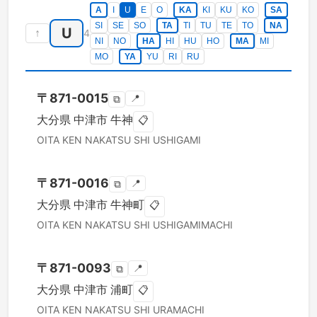
A
I
U
E
O
KA
KI
KU
KO
SA
SI
SE
SO
TA
TI
TU
TE
TO
NA
U
↑
4
NI
NO
HA
HI
HU
HO
MA
MI
MO
YA
YU
RI
RU
〒
871-0015
📍
⧉
大分県
中津市
牛神
📋
OITA KEN
NAKATSU SHI
USHIGAMI
〒
871-0016
📍
⧉
大分県
中津市
牛神町
📋
OITA KEN
NAKATSU SHI
USHIGAMIMACHI
〒
871-0093
📍
⧉
大分県
中津市
浦町
📋
OITA KEN
NAKATSU SHI
URAMACHI