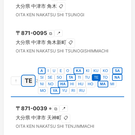
大分県
中津市
角木
📋
OITA KEN
NAKATSU SHI
TSUNOGI
〒
871-0095
📍
⧉
大分県
中津市
角木新町
📋
OITA KEN
NAKATSU SHI
TSUNOGISHIMMACHI
A
I
U
E
O
KA
KI
KU
KO
SA
SI
SE
SO
TA
TI
TU
TE
TO
NA
TE
↑
2
NI
NO
HA
HI
HU
HO
MA
MI
MO
YA
YU
RI
RU
〒
871-0039
※
📍
⧉
大分県
中津市
天神町
📋
OITA KEN
NAKATSU SHI
TENJIMMACHI