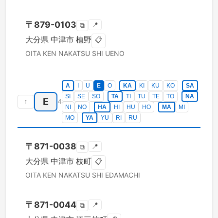
〒
879-0103
📍
⧉
大分県
中津市
植野
📋
OITA KEN
NAKATSU SHI
UENO
A
I
U
E
O
KA
KI
KU
KO
SA
SI
SE
SO
TA
TI
TU
TE
TO
NA
E
↑
4
NI
NO
HA
HI
HU
HO
MA
MI
MO
YA
YU
RI
RU
〒
871-0038
📍
⧉
大分県
中津市
枝町
📋
OITA KEN
NAKATSU SHI
EDAMACHI
〒
871-0044
📍
⧉