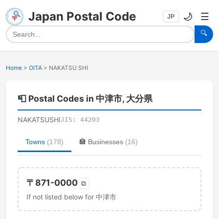
Japan Postal Code
🌙
☰
JP
🔍
Home
>
OITA
>
NAKATSU SHI
📮
Postal Codes in 中津市, 大分県
NAKATSUSHI
JIS:
44203
Towns
(
178
)
🏣
Businesses
(
16
)
〒
871-0000
⧉
If not listed below for 中津市