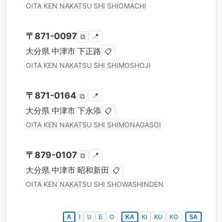
OITA KEN
NAKATSU SHI
SHIOMACHI
〒
871-0097
📍
⧉
大分県
中津市
下正路
📋
OITA KEN
NAKATSU SHI
SHIMOSHOJI
〒
871-0164
📍
⧉
大分県
中津市
下永添
📋
OITA KEN
NAKATSU SHI
SHIMONAGASOI
〒
879-0107
📍
⧉
大分県
中津市
昭和新田
📋
OITA KEN
NAKATSU SHI
SHOWASHINDEN
A
I
U
E
O
KA
KI
KU
KO
SA