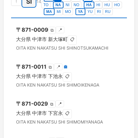
SI
↑
14
TO
NA
NI
NO
HA
HI
HU
HO
MA
MI
MO
YA
YU
RI
RU
〒
871-0009
📍
⧉
大分県
中津市
新大塚町
📋
OITA KEN
NAKATSU SHI
SHINOTSUKAMACHI
〒
871-0011
📍
🏣
⧉
大分県
中津市
下池永
📋
OITA KEN
NAKATSU SHI
SHIMOIKENAGA
〒
871-0029
📍
⧉
大分県
中津市
下宮永
📋
OITA KEN
NAKATSU SHI
SHIMOMIYANAGA