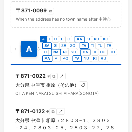
〒
871-0099
⧉
When the address has no town name after 中津市
A
I
U
E
O
KA
KI
KU
KO
SA
SI
SE
SO
TA
TI
TU
TE
A
↑
3
TO
NA
NI
NO
HA
HI
HU
HO
MA
MI
MO
YA
YU
RI
RU
〒
871-0022
※
📍
⧉
大分県
中津市
相原（その他）
📋
OITA KEN
NAKATSU SHI
AIHARA(SONOTA)
〒
871-0122
※
📍
⧉
大分県
中津市
相原（２８０３−１、２８０３
−２４、２８０３−２５、２８０３−２７、２８