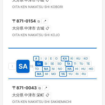
大分県
中津市
小堀
📋
OITA KEN
NAKATSU SHI
KOBORI
〒
871-0154
📍
⧉
大分県
中津市
古城
📋
OITA KEN
NAKATSU SHI
KOJO
A
I
U
E
O
KA
KI
KU
KO
SA
SI
SE
SO
TA
TI
TU
TE
SA
↑
19
TO
NA
NI
NO
HA
HI
HU
HO
MA
MI
MO
YA
YU
RI
RU
〒
871-0043
📍
⧉
大分県
中津市
栄町
📋
OITA KEN
NAKATSU SHI
SAKAEMACHI