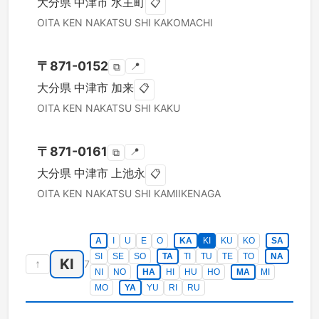
大分県
中津市
水主町
📋
OITA KEN
NAKATSU SHI
KAKOMACHI
〒
871-0152
📍
⧉
大分県
中津市
加来
📋
OITA KEN
NAKATSU SHI
KAKU
〒
871-0161
📍
⧉
大分県
中津市
上池永
📋
OITA KEN
NAKATSU SHI
KAMIIKENAGA
A
I
U
E
O
KA
KI
KU
KO
SA
SI
SE
SO
TA
TI
TU
TE
TO
NA
KI
↑
7
NI
NO
HA
HI
HU
HO
MA
MI
MO
YA
YU
RI
RU