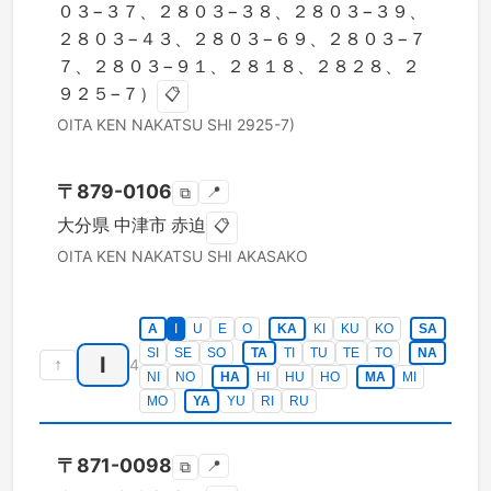
０３−３７、２８０３−３８、２８０３−３９、
２８０３−４３、２８０３−６９、２８０３−７
７、２８０３−９１、２８１８、２８２８、２
９２５−７）
📋
OITA KEN
NAKATSU SHI
2925-7)
〒
879-0106
📍
⧉
大分県
中津市
赤迫
📋
OITA KEN
NAKATSU SHI
AKASAKO
A
I
U
E
O
KA
KI
KU
KO
SA
SI
SE
SO
TA
TI
TU
TE
TO
NA
I
↑
4
NI
NO
HA
HI
HU
HO
MA
MI
MO
YA
YU
RI
RU
〒
871-0098
📍
⧉