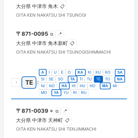
大分県
中津市
角木
📋
OITA KEN
NAKATSU SHI
TSUNOGI
〒
871-0095
📍
⧉
大分県
中津市
角木新町
📋
OITA KEN
NAKATSU SHI
TSUNOGISHIMMACHI
A
I
U
E
O
KA
KI
KU
KO
SA
SI
SE
SO
TA
TI
TU
TE
TO
NA
TE
↑
2
NI
NO
HA
HI
HU
HO
MA
MI
MO
YA
YU
RI
RU
〒
871-0039
※
📍
⧉
大分県
中津市
天神町
📋
OITA KEN
NAKATSU SHI
TENJIMMACHI