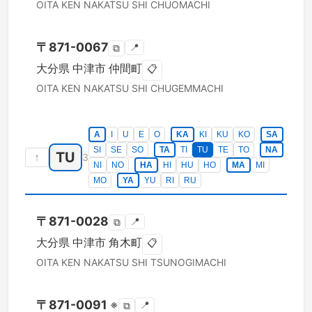
OITA KEN
NAKATSU SHI
CHUOMACHI
〒
871-0067
📍
⧉
大分県
中津市
仲間町
📋
OITA KEN
NAKATSU SHI
CHUGEMMACHI
A
I
U
E
O
KA
KI
KU
KO
SA
SI
SE
SO
TA
TI
TU
TE
TO
NA
TU
↑
3
NI
NO
HA
HI
HU
HO
MA
MI
MO
YA
YU
RI
RU
〒
871-0028
📍
⧉
大分県
中津市
角木町
📋
OITA KEN
NAKATSU SHI
TSUNOGIMACHI
〒
871-0091
※
📍
⧉