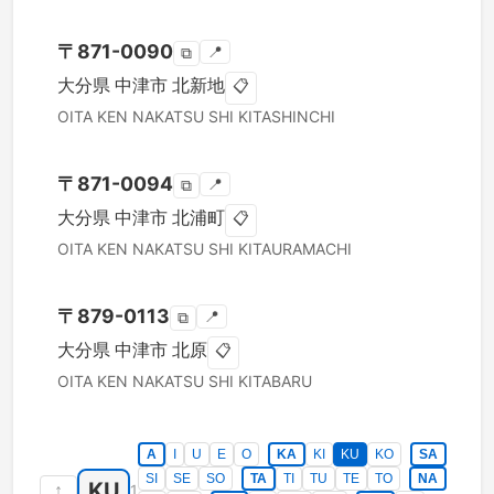
〒
871-0090
📍
⧉
大分県
中津市
北新地
📋
OITA KEN
NAKATSU SHI
KITASHINCHI
〒
871-0094
📍
⧉
大分県
中津市
北浦町
📋
OITA KEN
NAKATSU SHI
KITAURAMACHI
〒
879-0113
📍
⧉
大分県
中津市
北原
📋
OITA KEN
NAKATSU SHI
KITABARU
A
I
U
E
O
KA
KI
KU
KO
SA
SI
SE
SO
TA
TI
TU
TE
TO
NA
KU
↑
1