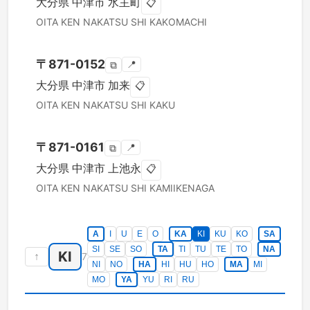
大分県
中津市
水主町
📋
OITA KEN
NAKATSU SHI
KAKOMACHI
〒
871-0152
📍
⧉
大分県
中津市
加来
📋
OITA KEN
NAKATSU SHI
KAKU
〒
871-0161
📍
⧉
大分県
中津市
上池永
📋
OITA KEN
NAKATSU SHI
KAMIIKENAGA
A
I
U
E
O
KA
KI
KU
KO
SA
SI
SE
SO
TA
TI
TU
TE
TO
NA
KI
↑
7
NI
NO
HA
HI
HU
HO
MA
MI
MO
YA
YU
RI
RU