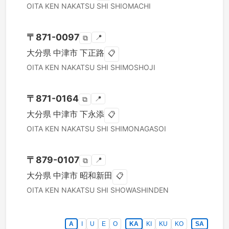
OITA KEN
NAKATSU SHI
SHIOMACHI
〒
871-0097
📍
⧉
大分県
中津市
下正路
📋
OITA KEN
NAKATSU SHI
SHIMOSHOJI
〒
871-0164
📍
⧉
大分県
中津市
下永添
📋
OITA KEN
NAKATSU SHI
SHIMONAGASOI
〒
879-0107
📍
⧉
大分県
中津市
昭和新田
📋
OITA KEN
NAKATSU SHI
SHOWASHINDEN
A
I
U
E
O
KA
KI
KU
KO
SA