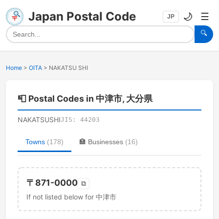
Japan Postal Code
🌙
☰
JP
🔍
Home
>
OITA
>
NAKATSU SHI
📮
Postal Codes in 中津市, 大分県
NAKATSUSHI
JIS:
44203
Towns
(
178
)
🏣
Businesses
(
16
)
〒
871-0000
⧉
If not listed below for 中津市