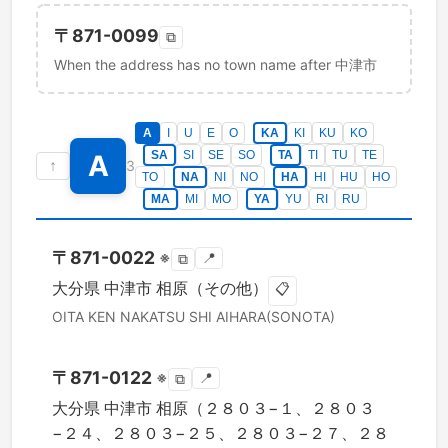
〒
871-0099
⧉
When the address has no town name after 中津市
A
I
U
E
O
KA
KI
KU
KO
SA
SI
SE
SO
TA
TI
TU
TE
A
↑
3
TO
NA
NI
NO
HA
HI
HU
HO
MA
MI
MO
YA
YU
RI
RU
〒
871-0022
※
📍
⧉
大分県
中津市
相原（その他）
📋
OITA KEN
NAKATSU SHI
AIHARA(SONOTA)
〒
871-0122
※
📍
⧉
大分県
中津市
相原（２８０３−１、２８０３
−２４、２８０３−２５、２８０３−２７、２８