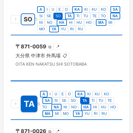
A
I
U
E
O
KA
KI
KU
KO
SA
SI
SE
SO
TA
TI
TU
TE
TO
NA
SO
↑
1
NI
NO
HA
HI
HU
HO
MA
MI
MO
YA
YU
RI
RU
〒
871-0059
📍
⧉
大分県
中津市
外馬場
📋
OITA KEN
NAKATSU SHI
SOTOBABA
A
I
U
E
O
KA
KI
KU
KO
SA
SI
SE
SO
TA
TI
TU
TE
TA
↑
6
TO
NA
NI
NO
HA
HI
HU
HO
MA
MI
MO
YA
YU
RI
RU
〒
871-0026
📍
⧉