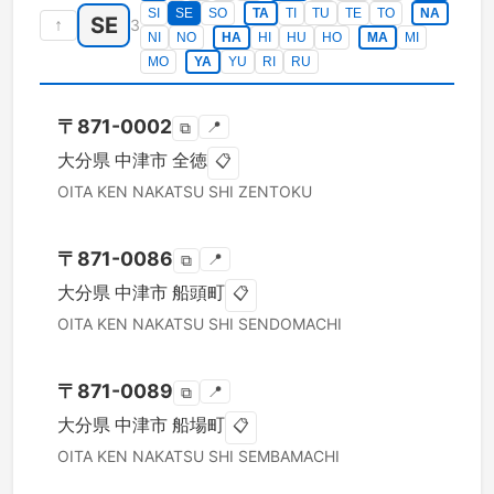
SI
SE
SO
TA
TI
TU
TE
TO
NA
SE
↑
3
NI
NO
HA
HI
HU
HO
MA
MI
MO
YA
YU
RI
RU
〒
871-0002
📍
⧉
大分県
中津市
全徳
📋
OITA KEN
NAKATSU SHI
ZENTOKU
〒
871-0086
📍
⧉
大分県
中津市
船頭町
📋
OITA KEN
NAKATSU SHI
SENDOMACHI
〒
871-0089
📍
⧉
大分県
中津市
船場町
📋
OITA KEN
NAKATSU SHI
SEMBAMACHI