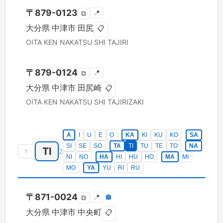
〒
879-0123
📍
⧉
大分県
中津市
田尻
📋
OITA KEN
NAKATSU SHI
TAJIRI
〒
879-0124
📍
⧉
大分県
中津市
田尻崎
📋
OITA KEN
NAKATSU SHI
TAJIRIZAKI
A
I
U
E
O
KA
KI
KU
KO
SA
SI
SE
SO
TA
TI
TU
TE
TO
NA
TI
↑
2
NI
NO
HA
HI
HU
HO
MA
MI
MO
YA
YU
RI
RU
〒
871-0024
📍
🏣
⧉
大分県
中津市
中央町
📋