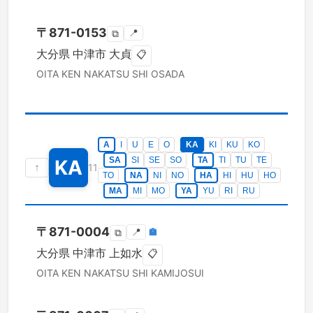
〒
871-0153
📍
⧉
大分県
中津市
大貞
📋
OITA KEN
NAKATSU SHI
OSADA
A
I
U
E
O
KA
KI
KU
KO
SA
SI
SE
SO
TA
TI
TU
TE
KA
↑
11
TO
NA
NI
NO
HA
HI
HU
HO
MA
MI
MO
YA
YU
RI
RU
〒
871-0004
📍
🏣
⧉
大分県
中津市
上如水
📋
OITA KEN
NAKATSU SHI
KAMIJOSUI