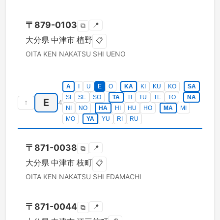
〒
879-0103
📍
⧉
大分県
中津市
植野
📋
OITA KEN
NAKATSU SHI
UENO
A
I
U
E
O
KA
KI
KU
KO
SA
SI
SE
SO
TA
TI
TU
TE
TO
NA
E
↑
4
NI
NO
HA
HI
HU
HO
MA
MI
MO
YA
YU
RI
RU
〒
871-0038
📍
⧉
大分県
中津市
枝町
📋
OITA KEN
NAKATSU SHI
EDAMACHI
〒
871-0044
📍
⧉