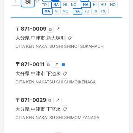
SI
↑
14
TO
NA
NI
NO
HA
HI
HU
HO
MA
MI
MO
YA
YU
RI
RU
〒
871-0009
📍
⧉
大分県
中津市
新大塚町
📋
OITA KEN
NAKATSU SHI
SHINOTSUKAMACHI
〒
871-0011
📍
🏣
⧉
大分県
中津市
下池永
📋
OITA KEN
NAKATSU SHI
SHIMOIKENAGA
〒
871-0029
📍
⧉
大分県
中津市
下宮永
📋
OITA KEN
NAKATSU SHI
SHIMOMIYANAGA