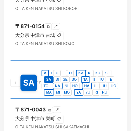
大分県
中津市
小堀
📋
OITA KEN
NAKATSU SHI
KOBORI
〒
871-0154
📍
⧉
大分県
中津市
古城
📋
OITA KEN
NAKATSU SHI
KOJO
A
I
U
E
O
KA
KI
KU
KO
SA
SI
SE
SO
TA
TI
TU
TE
SA
↑
19
TO
NA
NI
NO
HA
HI
HU
HO
MA
MI
MO
YA
YU
RI
RU
〒
871-0043
📍
⧉
大分県
中津市
栄町
📋
OITA KEN
NAKATSU SHI
SAKAEMACHI