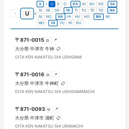
A
I
U
E
O
KA
KI
KU
KO
SA
SI
SE
SO
TA
TI
TU
TE
TO
NA
U
↑
4
NI
NO
HA
HI
HU
HO
MA
MI
MO
YA
YU
RI
RU
〒
871-0015
📍
⧉
大分県
中津市
牛神
📋
OITA KEN
NAKATSU SHI
USHIGAMI
〒
871-0016
📍
⧉
大分県
中津市
牛神町
📋
OITA KEN
NAKATSU SHI
USHIGAMIMACHI
〒
871-0093
📍
⧉
大分県
中津市
浦町
📋
OITA KEN
NAKATSU SHI
URAMACHI