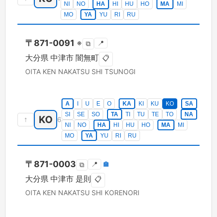
NI
NO
HA
HI
HU
HO
MA
MI
MO
YA
YU
RI
RU
〒
871-0091
※
📍
⧉
大分県
中津市
闇無町
📋
OITA KEN
NAKATSU SHI
TSUNOGI
A
I
U
E
O
KA
KI
KU
KO
SA
SI
SE
SO
TA
TI
TU
TE
TO
NA
KO
↑
6
NI
NO
HA
HI
HU
HO
MA
MI
MO
YA
YU
RI
RU
〒
871-0003
📍
🏣
⧉
大分県
中津市
是則
📋
OITA KEN
NAKATSU SHI
KORENORI