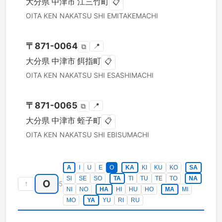
大分県
中津市
江三竹町
📋
OITA KEN
NAKATSU SHI
EMITAKEMACHI
〒
871-0064
📍
⧉
大分県
中津市
餌指町
📋
OITA KEN
NAKATSU SHI
ESASHIMACHI
〒
871-0065
📍
⧉
大分県
中津市
蛭子町
📋
OITA KEN
NAKATSU SHI
EBISUMACHI
A
I
U
E
O
KA
KI
KU
KO
SA
SI
SE
SO
TA
TI
TU
TE
TO
NA
O
↑
5
NI
NO
HA
HI
HU
HO
MA
MI
MO
YA
YU
RI
RU