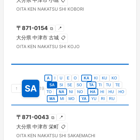
大分県
中津市
小堀
📋
OITA KEN
NAKATSU SHI
KOBORI
〒
871-0154
📍
⧉
大分県
中津市
古城
📋
OITA KEN
NAKATSU SHI
KOJO
A
I
U
E
O
KA
KI
KU
KO
SA
SI
SE
SO
TA
TI
TU
TE
SA
↑
19
TO
NA
NI
NO
HA
HI
HU
HO
MA
MI
MO
YA
YU
RI
RU
〒
871-0043
📍
⧉
大分県
中津市
栄町
📋
OITA KEN
NAKATSU SHI
SAKAEMACHI