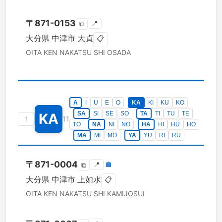
〒
871-0153
📍
⧉
大分県
中津市
大貞
📋
OITA KEN
NAKATSU SHI
OSADA
A
I
U
E
O
KA
KI
KU
KO
SA
SI
SE
SO
TA
TI
TU
TE
KA
↑
11
TO
NA
NI
NO
HA
HI
HU
HO
MA
MI
MO
YA
YU
RI
RU
〒
871-0004
📍
🏣
⧉
大分県
中津市
上如水
📋
OITA KEN
NAKATSU SHI
KAMIJOSUI