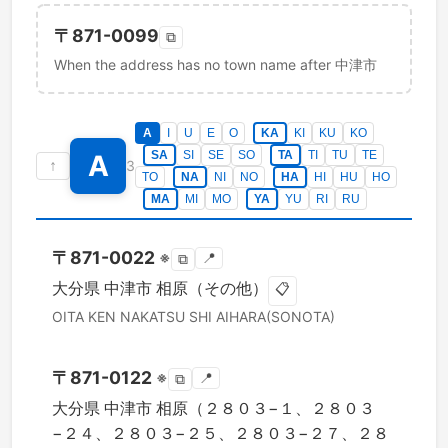
〒
871-0099
⧉
When the address has no town name after 中津市
A
I
U
E
O
KA
KI
KU
KO
SA
SI
SE
SO
TA
TI
TU
TE
A
↑
3
TO
NA
NI
NO
HA
HI
HU
HO
MA
MI
MO
YA
YU
RI
RU
〒
871-0022
※
📍
⧉
大分県
中津市
相原（その他）
📋
OITA KEN
NAKATSU SHI
AIHARA(SONOTA)
〒
871-0122
※
📍
⧉
大分県
中津市
相原（２８０３−１、２８０３
−２４、２８０３−２５、２８０３−２７、２８