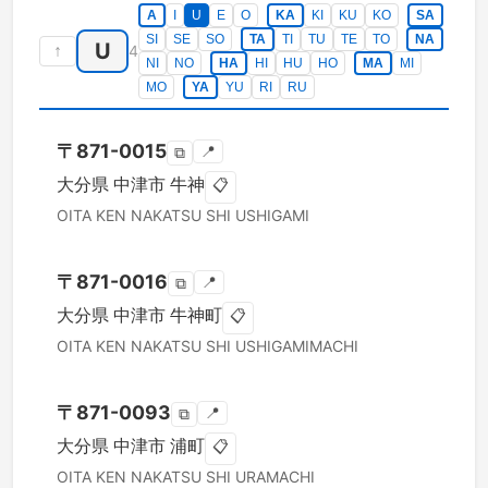
A
I
U
E
O
KA
KI
KU
KO
SA
SI
SE
SO
TA
TI
TU
TE
TO
NA
U
↑
4
NI
NO
HA
HI
HU
HO
MA
MI
MO
YA
YU
RI
RU
〒
871-0015
📍
⧉
大分県
中津市
牛神
📋
OITA KEN
NAKATSU SHI
USHIGAMI
〒
871-0016
📍
⧉
大分県
中津市
牛神町
📋
OITA KEN
NAKATSU SHI
USHIGAMIMACHI
〒
871-0093
📍
⧉
大分県
中津市
浦町
📋
OITA KEN
NAKATSU SHI
URAMACHI