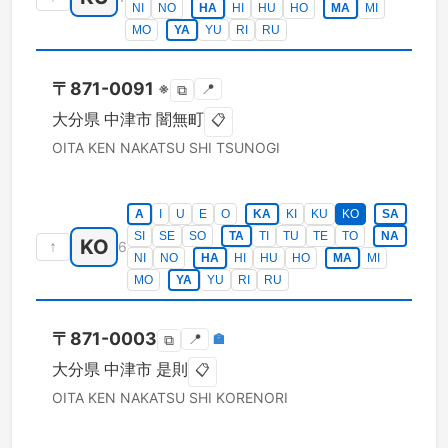
NI
NO
HA
HI
HU
HO
MA
MI
MO
YA
YU
RI
RU
〒
871-0091
※
📍
⧉
大分県
中津市
闇無町
📋
OITA KEN
NAKATSU SHI
TSUNOGI
A
I
U
E
O
KA
KI
KU
KO
SA
SI
SE
SO
TA
TI
TU
TE
TO
NA
KO
↑
6
NI
NO
HA
HI
HU
HO
MA
MI
MO
YA
YU
RI
RU
〒
871-0003
📍
🏣
⧉
大分県
中津市
是則
📋
OITA KEN
NAKATSU SHI
KORENORI