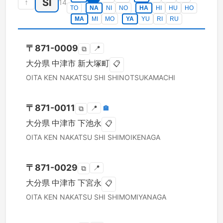
SI
↑
14
TO
NA
NI
NO
HA
HI
HU
HO
MA
MI
MO
YA
YU
RI
RU
〒
871-0009
📍
⧉
大分県
中津市
新大塚町
📋
OITA KEN
NAKATSU SHI
SHINOTSUKAMACHI
〒
871-0011
📍
🏣
⧉
大分県
中津市
下池永
📋
OITA KEN
NAKATSU SHI
SHIMOIKENAGA
〒
871-0029
📍
⧉
大分県
中津市
下宮永
📋
OITA KEN
NAKATSU SHI
SHIMOMIYANAGA