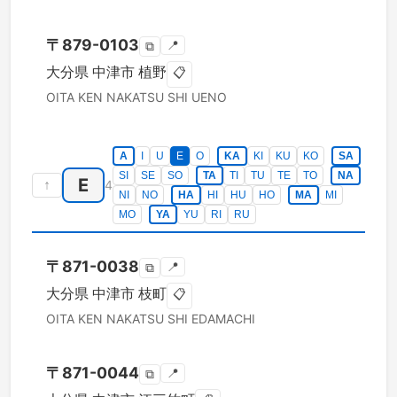
〒
879-0103
📍
⧉
大分県
中津市
植野
📋
OITA KEN
NAKATSU SHI
UENO
A
I
U
E
O
KA
KI
KU
KO
SA
SI
SE
SO
TA
TI
TU
TE
TO
NA
E
↑
4
NI
NO
HA
HI
HU
HO
MA
MI
MO
YA
YU
RI
RU
〒
871-0038
📍
⧉
大分県
中津市
枝町
📋
OITA KEN
NAKATSU SHI
EDAMACHI
〒
871-0044
📍
⧉