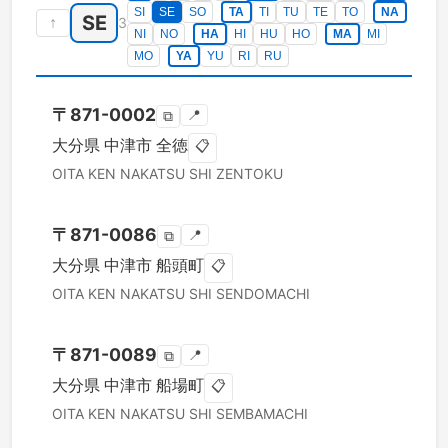
SI
SE
SO
TA
TI
TU
TE
TO
NA
SE
↑
3
NI
NO
HA
HI
HU
HO
MA
MI
MO
YA
YU
RI
RU
〒
871-0002
📍
⧉
大分県
中津市
全徳
📋
OITA KEN
NAKATSU SHI
ZENTOKU
〒
871-0086
📍
⧉
大分県
中津市
船頭町
📋
OITA KEN
NAKATSU SHI
SENDOMACHI
〒
871-0089
📍
⧉
大分県
中津市
船場町
📋
OITA KEN
NAKATSU SHI
SEMBAMACHI