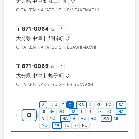
大分県
中津市
江三竹町
📋
OITA KEN
NAKATSU SHI
EMITAKEMACHI
〒
871-0064
📍
⧉
大分県
中津市
餌指町
📋
OITA KEN
NAKATSU SHI
ESASHIMACHI
〒
871-0065
📍
⧉
大分県
中津市
蛭子町
📋
OITA KEN
NAKATSU SHI
EBISUMACHI
A
I
U
E
O
KA
KI
KU
KO
SA
SI
SE
SO
TA
TI
TU
TE
TO
NA
O
↑
5
NI
NO
HA
HI
HU
HO
MA
MI
MO
YA
YU
RI
RU