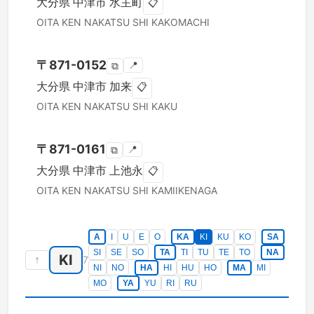
大分県
中津市
水主町
📋
OITA KEN
NAKATSU SHI
KAKOMACHI
〒
871-0152
📍
⧉
大分県
中津市
加来
📋
OITA KEN
NAKATSU SHI
KAKU
〒
871-0161
📍
⧉
大分県
中津市
上池永
📋
OITA KEN
NAKATSU SHI
KAMIIKENAGA
A
I
U
E
O
KA
KI
KU
KO
SA
SI
SE
SO
TA
TI
TU
TE
TO
NA
KI
↑
7
NI
NO
HA
HI
HU
HO
MA
MI
MO
YA
YU
RI
RU