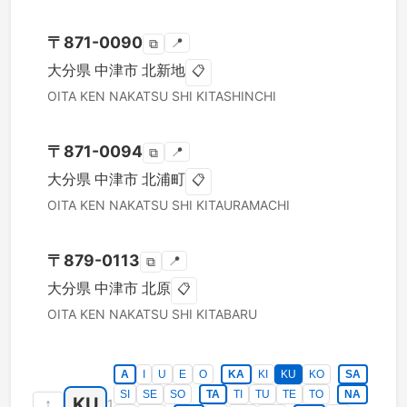
〒
871-0090
📍
⧉
大分県
中津市
北新地
📋
OITA KEN
NAKATSU SHI
KITASHINCHI
〒
871-0094
📍
⧉
大分県
中津市
北浦町
📋
OITA KEN
NAKATSU SHI
KITAURAMACHI
〒
879-0113
📍
⧉
大分県
中津市
北原
📋
OITA KEN
NAKATSU SHI
KITABARU
A
I
U
E
O
KA
KI
KU
KO
SA
SI
SE
SO
TA
TI
TU
TE
TO
NA
KU
↑
1