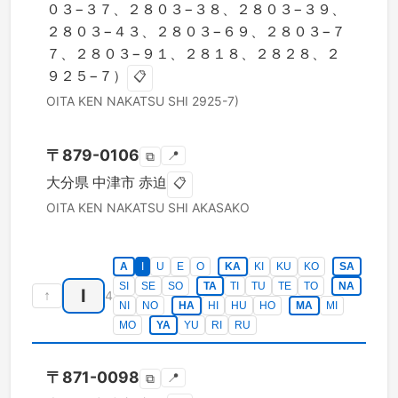
０３−３７、２８０３−３８、２８０３−３９、
２８０３−４３、２８０３−６９、２８０３−７
７、２８０３−９１、２８１８、２８２８、２
９２５−７）
📋
OITA KEN
NAKATSU SHI
2925-7)
〒
879-0106
📍
⧉
大分県
中津市
赤迫
📋
OITA KEN
NAKATSU SHI
AKASAKO
A
I
U
E
O
KA
KI
KU
KO
SA
SI
SE
SO
TA
TI
TU
TE
TO
NA
I
↑
4
NI
NO
HA
HI
HU
HO
MA
MI
MO
YA
YU
RI
RU
〒
871-0098
📍
⧉