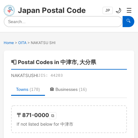
Japan Postal Code
🌙
☰
JP
🔍
Home
>
OITA
>
NAKATSU SHI
📮
Postal Codes in 中津市, 大分県
NAKATSUSHI
JIS:
44203
Towns
(
178
)
🏣
Businesses
(
16
)
〒
871-0000
⧉
If not listed below for 中津市