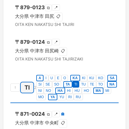
〒
879-0123
📍
⧉
大分県
中津市
田尻
📋
OITA KEN
NAKATSU SHI
TAJIRI
〒
879-0124
📍
⧉
大分県
中津市
田尻崎
📋
OITA KEN
NAKATSU SHI
TAJIRIZAKI
A
I
U
E
O
KA
KI
KU
KO
SA
SI
SE
SO
TA
TI
TU
TE
TO
NA
TI
↑
2
NI
NO
HA
HI
HU
HO
MA
MI
MO
YA
YU
RI
RU
〒
871-0024
📍
🏣
⧉
大分県
中津市
中央町
📋