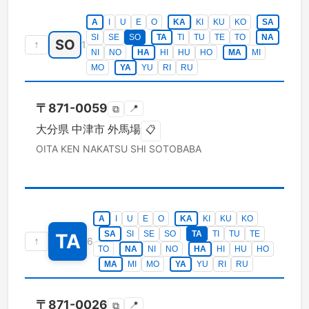
A
I
U
E
O
KA
KI
KU
KO
SA
SI
SE
SO
TA
TI
TU
TE
TO
NA
SO
↑
1
NI
NO
HA
HI
HU
HO
MA
MI
MO
YA
YU
RI
RU
〒
871-0059
📍
⧉
大分県
中津市
外馬場
📋
OITA KEN
NAKATSU SHI
SOTOBABA
A
I
U
E
O
KA
KI
KU
KO
SA
SI
SE
SO
TA
TI
TU
TE
TA
↑
6
TO
NA
NI
NO
HA
HI
HU
HO
MA
MI
MO
YA
YU
RI
RU
〒
871-0026
📍
⧉