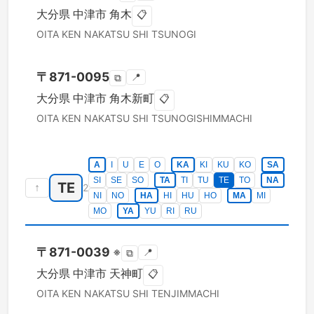
大分県
中津市
角木
📋
OITA KEN
NAKATSU SHI
TSUNOGI
〒
871-0095
📍
⧉
大分県
中津市
角木新町
📋
OITA KEN
NAKATSU SHI
TSUNOGISHIMMACHI
A
I
U
E
O
KA
KI
KU
KO
SA
SI
SE
SO
TA
TI
TU
TE
TO
NA
TE
↑
2
NI
NO
HA
HI
HU
HO
MA
MI
MO
YA
YU
RI
RU
〒
871-0039
※
📍
⧉
大分県
中津市
天神町
📋
OITA KEN
NAKATSU SHI
TENJIMMACHI