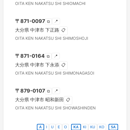
OITA KEN
NAKATSU SHI
SHIOMACHI
〒
871-0097
📍
⧉
大分県
中津市
下正路
📋
OITA KEN
NAKATSU SHI
SHIMOSHOJI
〒
871-0164
📍
⧉
大分県
中津市
下永添
📋
OITA KEN
NAKATSU SHI
SHIMONAGASOI
〒
879-0107
📍
⧉
大分県
中津市
昭和新田
📋
OITA KEN
NAKATSU SHI
SHOWASHINDEN
A
I
U
E
O
KA
KI
KU
KO
SA