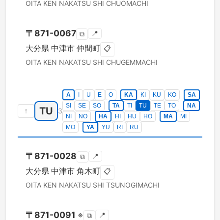
OITA KEN
NAKATSU SHI
CHUOMACHI
〒
871-0067
📍
⧉
大分県
中津市
仲間町
📋
OITA KEN
NAKATSU SHI
CHUGEMMACHI
A
I
U
E
O
KA
KI
KU
KO
SA
SI
SE
SO
TA
TI
TU
TE
TO
NA
TU
↑
3
NI
NO
HA
HI
HU
HO
MA
MI
MO
YA
YU
RI
RU
〒
871-0028
📍
⧉
大分県
中津市
角木町
📋
OITA KEN
NAKATSU SHI
TSUNOGIMACHI
〒
871-0091
※
📍
⧉