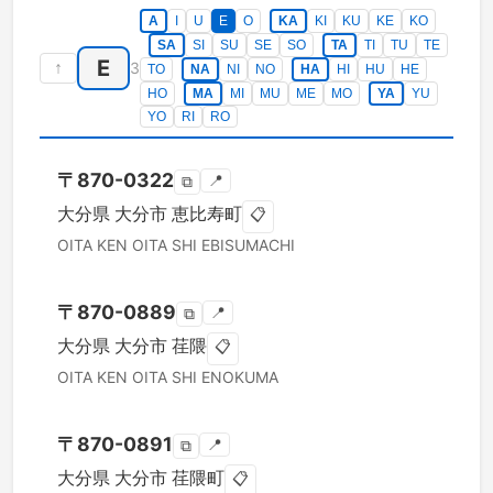
A
I
U
E
O
KA
KI
KU
KE
KO
SA
SI
SU
SE
SO
TA
TI
TU
TE
E
↑
3
TO
NA
NI
NO
HA
HI
HU
HE
HO
MA
MI
MU
ME
MO
YA
YU
YO
RI
RO
〒
870-0322
📍
⧉
大分県
大分市
恵比寿町
📋
OITA KEN
OITA SHI
EBISUMACHI
〒
870-0889
📍
⧉
大分県
大分市
荏隈
📋
OITA KEN
OITA SHI
ENOKUMA
〒
870-0891
📍
⧉
大分県
大分市
荏隈町
📋