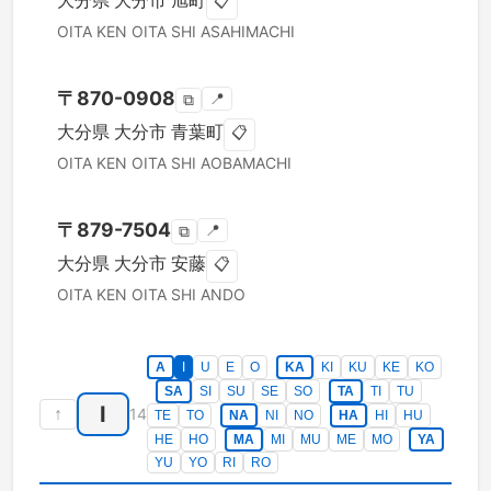
大分県
大分市
旭町
📋
OITA KEN
OITA SHI
ASAHIMACHI
〒
870-0908
📍
⧉
大分県
大分市
青葉町
📋
OITA KEN
OITA SHI
AOBAMACHI
〒
879-7504
📍
⧉
大分県
大分市
安藤
📋
OITA KEN
OITA SHI
ANDO
A
I
U
E
O
KA
KI
KU
KE
KO
SA
SI
SU
SE
SO
TA
TI
TU
I
↑
14
TE
TO
NA
NI
NO
HA
HI
HU
HE
HO
MA
MI
MU
ME
MO
YA
YU
YO
RI
RO