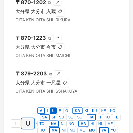
〒
870-1202
📍
⧉
大分県
大分市
入蔵
📋
OITA KEN
OITA SHI
IRIKURA
〒
870-1223
📍
⧉
大分県
大分市
今市
📋
OITA KEN
OITA SHI
IMAICHI
〒
879-2203
📍
⧉
大分県
大分市
一尺屋
📋
OITA KEN
OITA SHI
ISSHAKUYA
A
I
U
E
O
KA
KI
KU
KE
KO
SA
SI
SU
SE
SO
TA
TI
TU
TE
U
↑
7
TO
NA
NI
NO
HA
HI
HU
HE
HO
MA
MI
MU
ME
MO
YA
YU