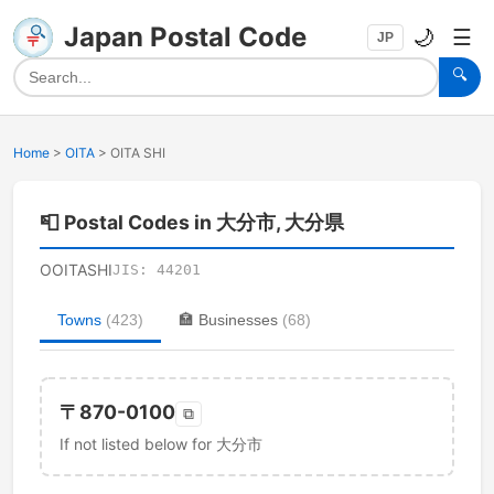
Japan Postal Code
🌙
☰
JP
🔍
Home
>
OITA
>
OITA SHI
📮
Postal Codes in 大分市, 大分県
OOITASHI
JIS:
44201
Towns
(
423
)
🏣
Businesses
(
68
)
〒
870-0100
⧉
If not listed below for 大分市