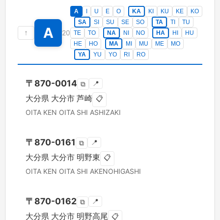
A
I
U
E
O
KA
KI
KU
KE
KO
SA
SI
SU
SE
SO
TA
TI
TU
A
↑
20
TE
TO
NA
NI
NO
HA
HI
HU
HE
HO
MA
MI
MU
ME
MO
YA
YU
YO
RI
RO
〒
870-0014
📍
⧉
大分県
大分市
芦崎
📋
OITA KEN
OITA SHI
ASHIZAKI
〒
870-0161
📍
⧉
大分県
大分市
明野東
📋
OITA KEN
OITA SHI
AKENOHIGASHI
〒
870-0162
📍
⧉
大分県
大分市
明野高尾
📋