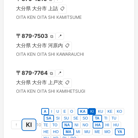
大分県
大分市
上詰
📋
OITA KEN
OITA SHI
KAMITSUME
〒
879-7503
📍
⧉
大分県
大分市
河原内
📋
OITA KEN
OITA SHI
KAWARAUCHI
〒
879-7764
📍
⧉
大分県
大分市
上戸次
📋
OITA KEN
OITA SHI
KAMIHETSUGI
A
I
U
E
O
KA
KI
KU
KE
KO
SA
SI
SU
SE
SO
TA
TI
TU
KI
↑
10
TE
TO
NA
NI
NO
HA
HI
HU
HE
HO
MA
MI
MU
ME
MO
YA