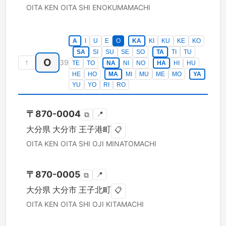
OITA KEN
OITA SHI
ENOKUMAMACHI
A
I
U
E
O
KA
KI
KU
KE
KO
SA
SI
SU
SE
SO
TA
TI
TU
O
↑
39
TE
TO
NA
NI
NO
HA
HI
HU
HE
HO
MA
MI
MU
ME
MO
YA
YU
YO
RI
RO
〒
870-0004
📍
⧉
大分県
大分市
王子港町
📋
OITA KEN
OITA SHI
OJI MINATOMACHI
〒
870-0005
📍
⧉
大分県
大分市
王子北町
📋
OITA KEN
OITA SHI
OJI KITAMACHI