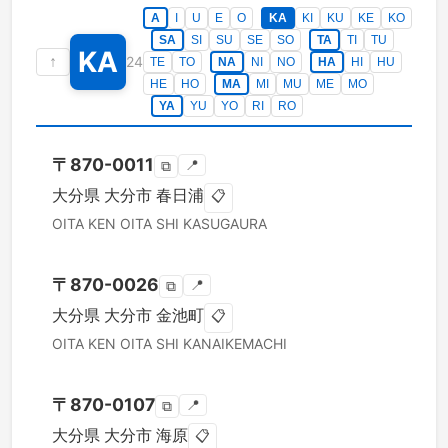
A
I
U
E
O
KA
KI
KU
KE
KO
SA
SI
SU
SE
SO
TA
TI
TU
KA
↑
24
TE
TO
NA
NI
NO
HA
HI
HU
HE
HO
MA
MI
MU
ME
MO
YA
YU
YO
RI
RO
〒
870-0011
📍
⧉
大分県
大分市
春日浦
📋
OITA KEN
OITA SHI
KASUGAURA
〒
870-0026
📍
⧉
大分県
大分市
金池町
📋
OITA KEN
OITA SHI
KANAIKEMACHI
〒
870-0107
📍
⧉
大分県
大分市
海原
📋