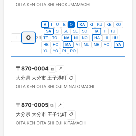
OITA KEN
OITA SHI
ENOKUMAMACHI
A
I
U
E
O
KA
KI
KU
KE
KO
SA
SI
SU
SE
SO
TA
TI
TU
O
↑
39
TE
TO
NA
NI
NO
HA
HI
HU
HE
HO
MA
MI
MU
ME
MO
YA
YU
YO
RI
RO
〒
870-0004
📍
⧉
大分県
大分市
王子港町
📋
OITA KEN
OITA SHI
OJI MINATOMACHI
〒
870-0005
📍
⧉
大分県
大分市
王子北町
📋
OITA KEN
OITA SHI
OJI KITAMACHI