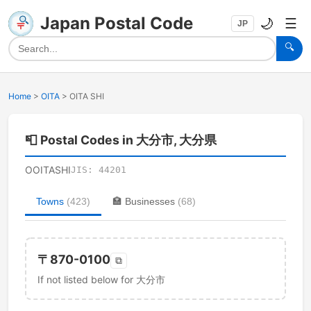
Japan Postal Code
🌙
☰
JP
🔍
Home
>
OITA
>
OITA SHI
📮
Postal Codes in 大分市, 大分県
OOITASHI
JIS:
44201
Towns
(
423
)
🏣
Businesses
(
68
)
〒
870-0100
⧉
If not listed below for 大分市