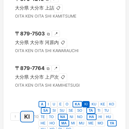
大分県
大分市
上詰
📋
OITA KEN
OITA SHI
KAMITSUME
〒
879-7503
📍
⧉
大分県
大分市
河原内
📋
OITA KEN
OITA SHI
KAWARAUCHI
〒
879-7764
📍
⧉
大分県
大分市
上戸次
📋
OITA KEN
OITA SHI
KAMIHETSUGI
A
I
U
E
O
KA
KI
KU
KE
KO
SA
SI
SU
SE
SO
TA
TI
TU
KI
↑
10
TE
TO
NA
NI
NO
HA
HI
HU
HE
HO
MA
MI
MU
ME
MO
YA