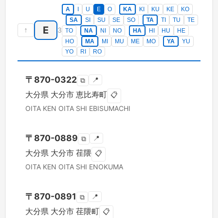
A
I
U
E
O
KA
KI
KU
KE
KO
SA
SI
SU
SE
SO
TA
TI
TU
TE
E
↑
3
TO
NA
NI
NO
HA
HI
HU
HE
HO
MA
MI
MU
ME
MO
YA
YU
YO
RI
RO
〒
870-0322
📍
⧉
大分県
大分市
恵比寿町
📋
OITA KEN
OITA SHI
EBISUMACHI
〒
870-0889
📍
⧉
大分県
大分市
荏隈
📋
OITA KEN
OITA SHI
ENOKUMA
〒
870-0891
📍
⧉
大分県
大分市
荏隈町
📋