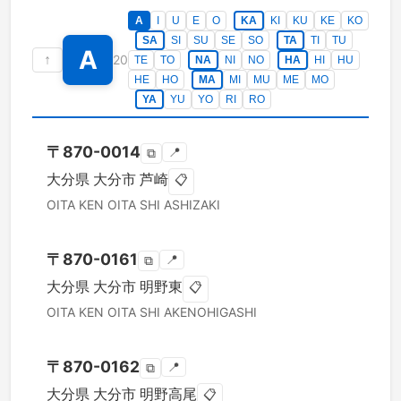
A
I
U
E
O
KA
KI
KU
KE
KO
SA
SI
SU
SE
SO
TA
TI
TU
A
↑
20
TE
TO
NA
NI
NO
HA
HI
HU
HE
HO
MA
MI
MU
ME
MO
YA
YU
YO
RI
RO
〒
870-0014
📍
⧉
大分県
大分市
芦崎
📋
OITA KEN
OITA SHI
ASHIZAKI
〒
870-0161
📍
⧉
大分県
大分市
明野東
📋
OITA KEN
OITA SHI
AKENOHIGASHI
〒
870-0162
📍
⧉
大分県
大分市
明野高尾
📋