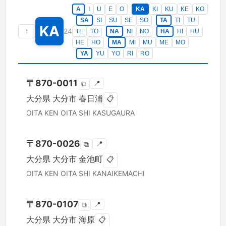
A
I
U
E
O
KA
KI
KU
KE
KO
SA
SI
SU
SE
SO
TA
TI
TU
KA
↑
24
TE
TO
NA
NI
NO
HA
HI
HU
HE
HO
MA
MI
MU
ME
MO
YA
YU
YO
RI
RO
〒
870-0011
📍
⧉
大分県
大分市
春日浦
📋
OITA KEN
OITA SHI
KASUGAURA
〒
870-0026
📍
⧉
大分県
大分市
金池町
📋
OITA KEN
OITA SHI
KANAIKEMACHI
〒
870-0107
📍
⧉
大分県
大分市
海原
📋