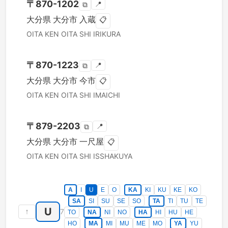
〒
870-1202
📍
⧉
大分県
大分市
入蔵
📋
OITA KEN
OITA SHI
IRIKURA
〒
870-1223
📍
⧉
大分県
大分市
今市
📋
OITA KEN
OITA SHI
IMAICHI
〒
879-2203
📍
⧉
大分県
大分市
一尺屋
📋
OITA KEN
OITA SHI
ISSHAKUYA
A
I
U
E
O
KA
KI
KU
KE
KO
SA
SI
SU
SE
SO
TA
TI
TU
TE
U
↑
7
TO
NA
NI
NO
HA
HI
HU
HE
HO
MA
MI
MU
ME
MO
YA
YU