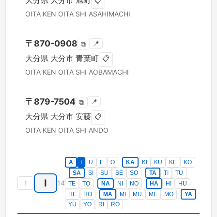
大分県
大分市
旭町
📋
OITA KEN
OITA SHI
ASAHIMACHI
〒
870-0908
📍
⧉
大分県
大分市
青葉町
📋
OITA KEN
OITA SHI
AOBAMACHI
〒
879-7504
📍
⧉
大分県
大分市
安藤
📋
OITA KEN
OITA SHI
ANDO
A
I
U
E
O
KA
KI
KU
KE
KO
SA
SI
SU
SE
SO
TA
TI
TU
I
↑
14
TE
TO
NA
NI
NO
HA
HI
HU
HE
HO
MA
MI
MU
ME
MO
YA
YU
YO
RI
RO