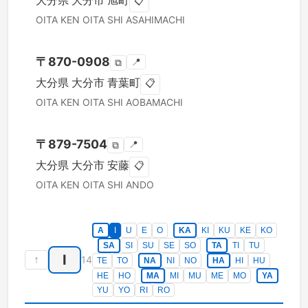
大分県
大分市
旭町
📋
OITA KEN
OITA SHI
ASAHIMACHI
〒
870-0908
📍
⧉
大分県
大分市
青葉町
📋
OITA KEN
OITA SHI
AOBAMACHI
〒
879-7504
📍
⧉
大分県
大分市
安藤
📋
OITA KEN
OITA SHI
ANDO
A
I
U
E
O
KA
KI
KU
KE
KO
SA
SI
SU
SE
SO
TA
TI
TU
I
↑
14
TE
TO
NA
NI
NO
HA
HI
HU
HE
HO
MA
MI
MU
ME
MO
YA
YU
YO
RI
RO