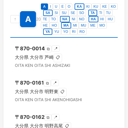
A
I
U
E
O
KA
KI
KU
KE
KO
SA
SI
SU
SE
SO
TA
TI
TU
A
↑
20
TE
TO
NA
NI
NO
HA
HI
HU
HE
HO
MA
MI
MU
ME
MO
YA
YU
YO
RI
RO
〒
870-0014
📍
⧉
大分県
大分市
芦崎
📋
OITA KEN
OITA SHI
ASHIZAKI
〒
870-0161
📍
⧉
大分県
大分市
明野東
📋
OITA KEN
OITA SHI
AKENOHIGASHI
〒
870-0162
📍
⧉
大分県
大分市
明野高尾
📋