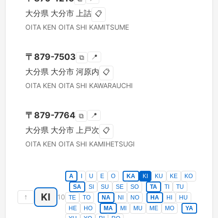
大分県
大分市
上詰
📋
OITA KEN
OITA SHI
KAMITSUME
〒
879-7503
📍
⧉
大分県
大分市
河原内
📋
OITA KEN
OITA SHI
KAWARAUCHI
〒
879-7764
📍
⧉
大分県
大分市
上戸次
📋
OITA KEN
OITA SHI
KAMIHETSUGI
A
I
U
E
O
KA
KI
KU
KE
KO
SA
SI
SU
SE
SO
TA
TI
TU
KI
↑
10
TE
TO
NA
NI
NO
HA
HI
HU
HE
HO
MA
MI
MU
ME
MO
YA