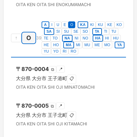
OITA KEN
OITA SHI
ENOKUMAMACHI
A
I
U
E
O
KA
KI
KU
KE
KO
SA
SI
SU
SE
SO
TA
TI
TU
O
↑
39
TE
TO
NA
NI
NO
HA
HI
HU
HE
HO
MA
MI
MU
ME
MO
YA
YU
YO
RI
RO
〒
870-0004
📍
⧉
大分県
大分市
王子港町
📋
OITA KEN
OITA SHI
OJI MINATOMACHI
〒
870-0005
📍
⧉
大分県
大分市
王子北町
📋
OITA KEN
OITA SHI
OJI KITAMACHI