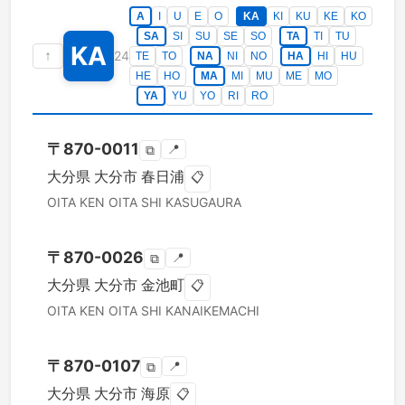
A
I
U
E
O
KA
KI
KU
KE
KO
SA
SI
SU
SE
SO
TA
TI
TU
KA
↑
24
TE
TO
NA
NI
NO
HA
HI
HU
HE
HO
MA
MI
MU
ME
MO
YA
YU
YO
RI
RO
〒
870-0011
📍
⧉
大分県
大分市
春日浦
📋
OITA KEN
OITA SHI
KASUGAURA
〒
870-0026
📍
⧉
大分県
大分市
金池町
📋
OITA KEN
OITA SHI
KANAIKEMACHI
〒
870-0107
📍
⧉
大分県
大分市
海原
📋