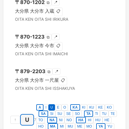
〒
870-1202
📍
⧉
大分県
大分市
入蔵
📋
OITA KEN
OITA SHI
IRIKURA
〒
870-1223
📍
⧉
大分県
大分市
今市
📋
OITA KEN
OITA SHI
IMAICHI
〒
879-2203
📍
⧉
大分県
大分市
一尺屋
📋
OITA KEN
OITA SHI
ISSHAKUYA
A
I
U
E
O
KA
KI
KU
KE
KO
SA
SI
SU
SE
SO
TA
TI
TU
TE
U
↑
7
TO
NA
NI
NO
HA
HI
HU
HE
HO
MA
MI
MU
ME
MO
YA
YU