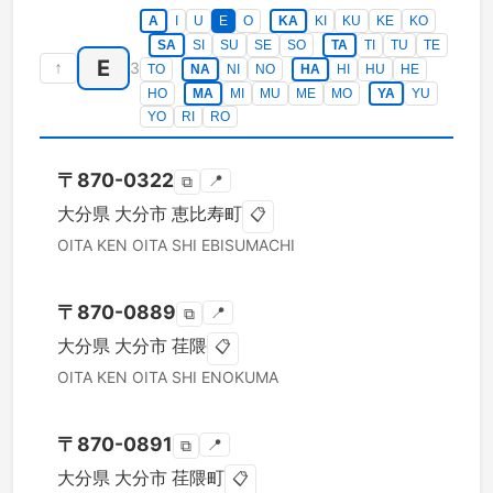
A
I
U
E
O
KA
KI
KU
KE
KO
SA
SI
SU
SE
SO
TA
TI
TU
TE
E
↑
3
TO
NA
NI
NO
HA
HI
HU
HE
HO
MA
MI
MU
ME
MO
YA
YU
YO
RI
RO
〒
870-0322
📍
⧉
大分県
大分市
恵比寿町
📋
OITA KEN
OITA SHI
EBISUMACHI
〒
870-0889
📍
⧉
大分県
大分市
荏隈
📋
OITA KEN
OITA SHI
ENOKUMA
〒
870-0891
📍
⧉
大分県
大分市
荏隈町
📋