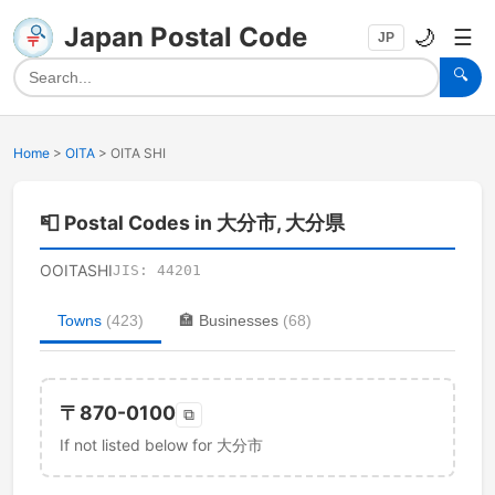
Japan Postal Code
🌙
☰
JP
🔍
Home
>
OITA
>
OITA SHI
📮
Postal Codes in 大分市, 大分県
OOITASHI
JIS:
44201
Towns
(
423
)
🏣
Businesses
(
68
)
〒
870-0100
⧉
If not listed below for 大分市