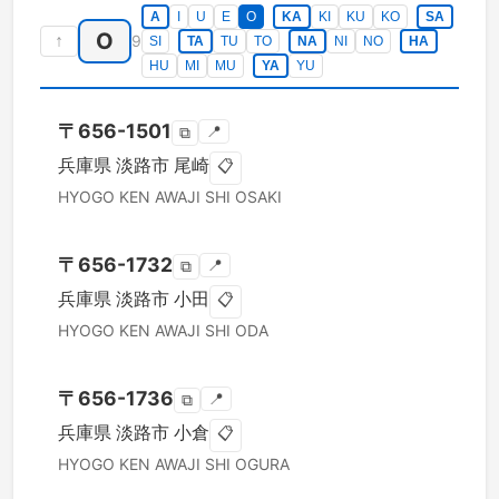
A
I
U
E
O
KA
KI
KU
KO
SA
O
↑
9
SI
TA
TU
TO
NA
NI
NO
HA
HU
MI
MU
YA
YU
〒
656-1501
📍
⧉
兵庫県
淡路市
尾崎
📋
HYOGO KEN
AWAJI SHI
OSAKI
〒
656-1732
📍
⧉
兵庫県
淡路市
小田
📋
HYOGO KEN
AWAJI SHI
ODA
〒
656-1736
📍
⧉
兵庫県
淡路市
小倉
📋
HYOGO KEN
AWAJI SHI
OGURA