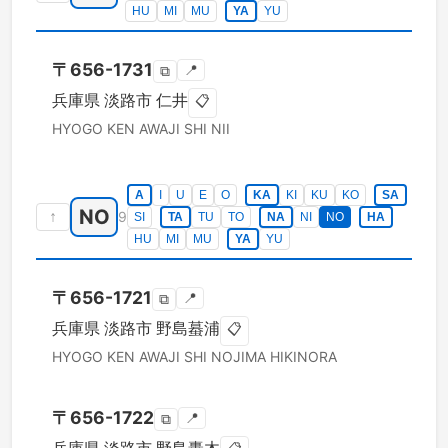
HU
MI
MU
YA
YU
〒
656-1731
📍
⧉
兵庫県
淡路市
仁井
📋
HYOGO KEN
AWAJI SHI
NII
A
I
U
E
O
KA
KI
KU
KO
SA
NO
↑
9
SI
TA
TU
TO
NA
NI
NO
HA
HU
MI
MU
YA
YU
〒
656-1721
📍
⧉
兵庫県
淡路市
野島蟇浦
📋
HYOGO KEN
AWAJI SHI
NOJIMA HIKINORA
〒
656-1722
📍
⧉