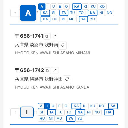
A
I
U
E
O
KA
KI
KU
KO
A
↑
2
SA
SI
TA
TU
TO
NA
NI
NO
HA
HU
MI
MU
YA
YU
〒
656-1741
📍
⧉
兵庫県
淡路市
浅野南
📋
HYOGO KEN
AWAJI SHI
ASANO MINAMI
〒
656-1742
📍
⧉
兵庫県
淡路市
浅野神田
📋
HYOGO KEN
AWAJI SHI
ASANO KANDA
A
I
U
E
O
KA
KI
KU
KO
SA
I
↑
11
SI
TA
TU
TO
NA
NI
NO
HA
HU
MI
MU
YA
YU