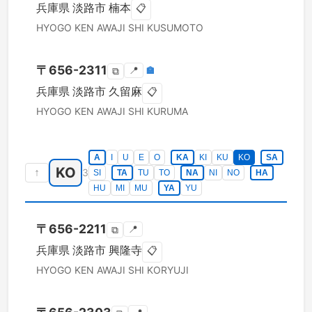
兵庫県
淡路市
楠本
📋
HYOGO KEN
AWAJI SHI
KUSUMOTO
〒
656-2311
📍
🏣
⧉
兵庫県
淡路市
久留麻
📋
HYOGO KEN
AWAJI SHI
KURUMA
A
I
U
E
O
KA
KI
KU
KO
SA
KO
↑
3
SI
TA
TU
TO
NA
NI
NO
HA
HU
MI
MU
YA
YU
〒
656-2211
📍
⧉
兵庫県
淡路市
興隆寺
📋
HYOGO KEN
AWAJI SHI
KORYUJI