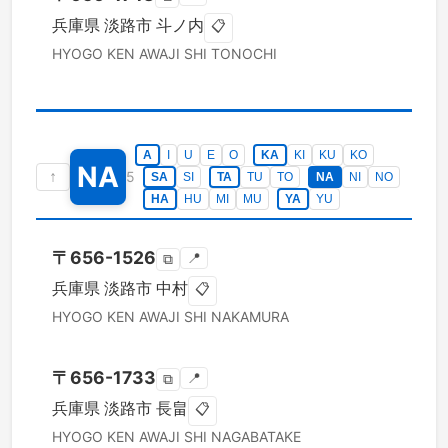
兵庫県
淡路市
斗ノ内
📋
HYOGO KEN
AWAJI SHI
TONOCHI
A
I
U
E
O
KA
KI
KU
KO
NA
↑
5
SA
SI
TA
TU
TO
NA
NI
NO
HA
HU
MI
MU
YA
YU
〒
656-1526
📍
⧉
兵庫県
淡路市
中村
📋
HYOGO KEN
AWAJI SHI
NAKAMURA
〒
656-1733
📍
⧉
兵庫県
淡路市
長畠
📋
HYOGO KEN
AWAJI SHI
NAGABATAKE