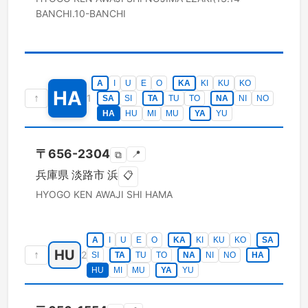
BANCHI.10-BANCHI
A
I
U
E
O
KA
KI
KU
KO
HA
↑
1
SA
SI
TA
TU
TO
NA
NI
NO
HA
HU
MI
MU
YA
YU
〒
656-2304
📍
⧉
兵庫県
淡路市
浜
📋
HYOGO KEN
AWAJI SHI
HAMA
A
I
U
E
O
KA
KI
KU
KO
SA
HU
↑
2
SI
TA
TU
TO
NA
NI
NO
HA
HU
MI
MU
YA
YU