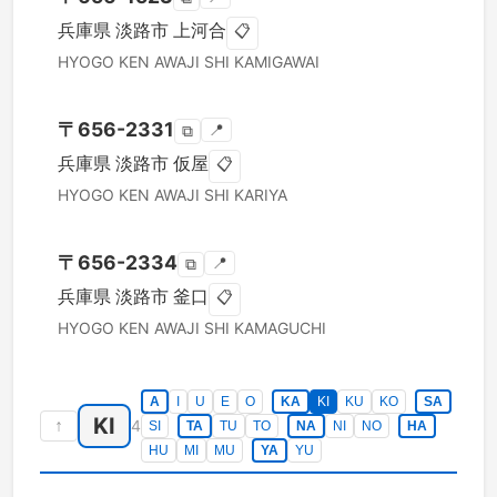
兵庫県
淡路市
上河合
📋
HYOGO KEN
AWAJI SHI
KAMIGAWAI
〒
656-2331
📍
⧉
兵庫県
淡路市
仮屋
📋
HYOGO KEN
AWAJI SHI
KARIYA
〒
656-2334
📍
⧉
兵庫県
淡路市
釜口
📋
HYOGO KEN
AWAJI SHI
KAMAGUCHI
A
I
U
E
O
KA
KI
KU
KO
SA
KI
↑
4
SI
TA
TU
TO
NA
NI
NO
HA
HU
MI
MU
YA
YU