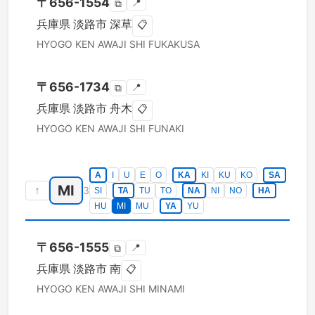
〒
656-1554
📍
⧉
兵庫県
淡路市
深草
📋
HYOGO KEN
AWAJI SHI
FUKAKUSA
〒
656-1734
📍
⧉
兵庫県
淡路市
舟木
📋
HYOGO KEN
AWAJI SHI
FUNAKI
A
I
U
E
O
KA
KI
KU
KO
SA
MI
↑
3
SI
TA
TU
TO
NA
NI
NO
HA
HU
MI
MU
YA
YU
〒
656-1555
📍
⧉
兵庫県
淡路市
南
📋
HYOGO KEN
AWAJI SHI
MINAMI