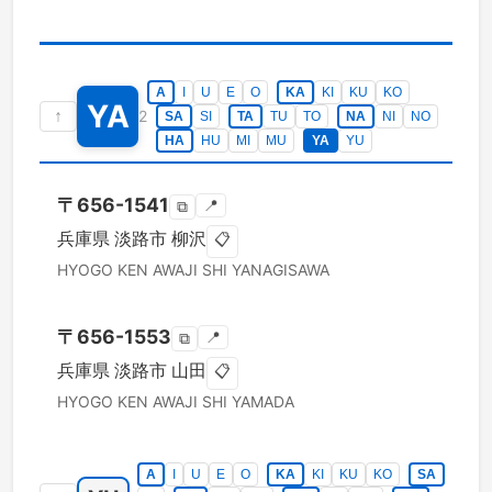
A
I
U
E
O
KA
KI
KU
KO
YA
↑
2
SA
SI
TA
TU
TO
NA
NI
NO
HA
HU
MI
MU
YA
YU
〒
656-1541
📍
⧉
兵庫県
淡路市
柳沢
📋
HYOGO KEN
AWAJI SHI
YANAGISAWA
〒
656-1553
📍
⧉
兵庫県
淡路市
山田
📋
HYOGO KEN
AWAJI SHI
YAMADA
A
I
U
E
O
KA
KI
KU
KO
SA