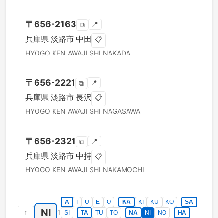
〒
656-2163
📍
⧉
兵庫県
淡路市
中田
📋
HYOGO KEN
AWAJI SHI
NAKADA
〒
656-2221
📍
⧉
兵庫県
淡路市
長沢
📋
HYOGO KEN
AWAJI SHI
NAGASAWA
〒
656-2321
📍
⧉
兵庫県
淡路市
中持
📋
HYOGO KEN
AWAJI SHI
NAKAMOCHI
A
I
U
E
O
KA
KI
KU
KO
SA
NI
↑
1
SI
TA
TU
TO
NA
NI
NO
HA