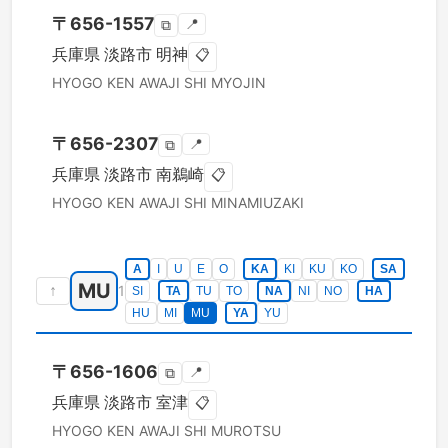
〒
656-1557
📍
⧉
兵庫県
淡路市
明神
📋
HYOGO KEN
AWAJI SHI
MYOJIN
〒
656-2307
📍
⧉
兵庫県
淡路市
南鵜崎
📋
HYOGO KEN
AWAJI SHI
MINAMIUZAKI
A
I
U
E
O
KA
KI
KU
KO
SA
MU
↑
1
SI
TA
TU
TO
NA
NI
NO
HA
HU
MI
MU
YA
YU
〒
656-1606
📍
⧉
兵庫県
淡路市
室津
📋
HYOGO KEN
AWAJI SHI
MUROTSU