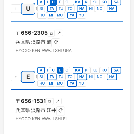
A
I
U
E
O
KA
KI
KU
KO
SA
U
↑
1
SI
TA
TU
TO
NA
NI
NO
HA
HU
MI
MU
YA
YU
〒
656-2305
📍
⧉
兵庫県
淡路市
浦
📋
HYOGO KEN
AWAJI SHI
URA
A
I
U
E
O
KA
KI
KU
KO
SA
E
↑
1
SI
TA
TU
TO
NA
NI
NO
HA
HU
MI
MU
YA
YU
〒
656-1531
📍
⧉
兵庫県
淡路市
江井
📋
HYOGO KEN
AWAJI SHI
EI