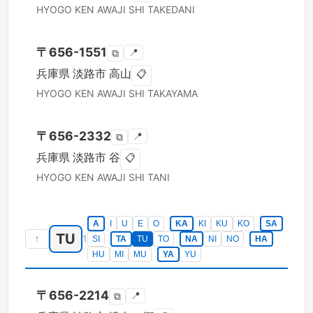
HYOGO KEN
AWAJI SHI
TAKEDANI
〒
656-1551
📍
⧉
兵庫県
淡路市
高山
📋
HYOGO KEN
AWAJI SHI
TAKAYAMA
〒
656-2332
📍
⧉
兵庫県
淡路市
谷
📋
HYOGO KEN
AWAJI SHI
TANI
A
I
U
E
O
KA
KI
KU
KO
SA
TU
↑
1
SI
TA
TU
TO
NA
NI
NO
HA
HU
MI
MU
YA
YU
〒
656-2214
📍
⧉