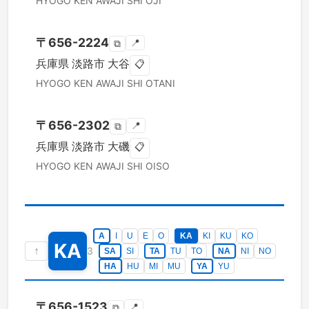
HYOGO KEN
AWAJI SHI
OJI
〒
656-2224
📍
⧉
兵庫県
淡路市
大谷
📋
HYOGO KEN
AWAJI SHI
OTANI
〒
656-2302
📍
⧉
兵庫県
淡路市
大磯
📋
HYOGO KEN
AWAJI SHI
OISO
A
I
U
E
O
KA
KI
KU
KO
KA
↑
3
SA
SI
TA
TU
TO
NA
NI
NO
HA
HU
MI
MU
YA
YU
〒
656-1523
📍
⧉