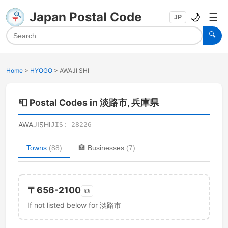
Japan Postal Code
🌙
☰
JP
🔍
Home
>
HYOGO
>
AWAJI SHI
📮
Postal Codes in 淡路市, 兵庫県
AWAJISHI
JIS:
28226
Towns
(
88
)
🏣
Businesses
(
7
)
〒
656-2100
⧉
If not listed below for 淡路市