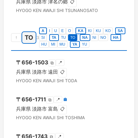
兵庫県
淡路市
津名の郷
📋
HYOGO KEN
AWAJI SHI
TSUNANOSATO
A
I
U
E
O
KA
KI
KU
KO
SA
TO
↑
3
SI
TA
TU
TO
NA
NI
NO
HA
HU
MI
MU
YA
YU
〒
656-1503
📍
⧉
兵庫県
淡路市
遠田
📋
HYOGO KEN
AWAJI SHI
TODA
〒
656-1711
📍
🏣
⧉
兵庫県
淡路市
富島
📋
HYOGO KEN
AWAJI SHI
TOSHIMA
〒
656-1743
📍
⧉