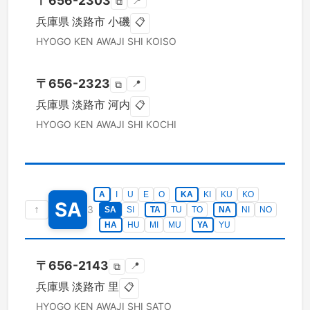
〒
656-2303
📍
⧉
兵庫県
淡路市
小磯
📋
HYOGO KEN
AWAJI SHI
KOISO
〒
656-2323
📍
⧉
兵庫県
淡路市
河内
📋
HYOGO KEN
AWAJI SHI
KOCHI
A
I
U
E
O
KA
KI
KU
KO
SA
↑
3
SA
SI
TA
TU
TO
NA
NI
NO
HA
HU
MI
MU
YA
YU
〒
656-2143
📍
⧉
兵庫県
淡路市
里
📋
HYOGO KEN
AWAJI SHI
SATO