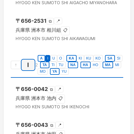
HYOGO KEN
SUMOTO SHI
AIGACHO MIYANOHARA
〒
656-2531
📍
⧉
兵庫県
洲本市
相川組
📋
HYOGO KEN
SUMOTO SHI
AIKAWAGUMI
A
I
U
O
KA
KI
KU
KO
SA
SI
I
↑
2
TA
TI
TU
NA
HA
HO
MA
MI
MO
YA
YU
〒
656-0042
📍
⧉
兵庫県
洲本市
池内
📋
HYOGO KEN
SUMOTO SHI
IKENOCHI
〒
656-0043
📍
⧉