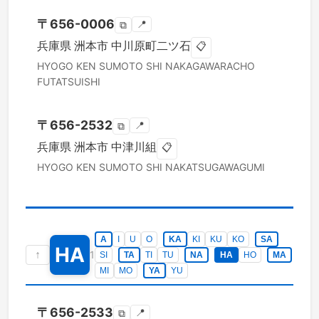
〒
656-0006
📍
⧉
兵庫県
洲本市
中川原町二ツ石
📋
HYOGO KEN
SUMOTO SHI
NAKAGAWARACHO
FUTATSUISHI
〒
656-2532
📍
⧉
兵庫県
洲本市
中津川組
📋
HYOGO KEN
SUMOTO SHI
NAKATSUGAWAGUMI
A
I
U
O
KA
KI
KU
KO
SA
HA
↑
1
SI
TA
TI
TU
NA
HA
HO
MA
MI
MO
YA
YU
〒
656-2533
📍
⧉