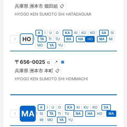
兵庫県
洲本市
畑田組
📋
HYOGO KEN
SUMOTO SHI
HATADAGUMI
A
I
U
O
KA
KI
KU
KO
SA
SI
HO
↑
1
TA
TI
TU
NA
HA
HO
MA
MI
MO
YA
YU
〒
656-0025
📍
🏣
⧉
兵庫県
洲本市
本町
📋
HYOGO KEN
SUMOTO SHI
HOMMACHI
A
I
U
O
KA
KI
KU
KO
SA
MA
↑
1
SI
TA
TI
TU
NA
HA
HO
MA
MI
MO
YA
YU