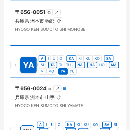
〒
656-0051
📍
⧉
兵庫県
洲本市
物部
📋
HYOGO KEN
SUMOTO SHI
MONOBE
A
I
U
O
KA
KI
KU
KO
SA
YA
↑
1
SI
TA
TI
TU
NA
HA
HO
MA
MI
MO
YA
YU
〒
656-0024
📍
🏣
⧉
兵庫県
洲本市
山手
📋
HYOGO KEN
SUMOTO SHI
YAMATE
A
I
U
O
KA
KI
KU
KO
SA
SI