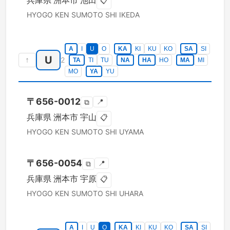
兵庫県
洲本市
池田
📋
HYOGO KEN
SUMOTO SHI
IKEDA
A
I
U
O
KA
KI
KU
KO
SA
SI
U
↑
2
TA
TI
TU
NA
HA
HO
MA
MI
MO
YA
YU
〒
656-0012
📍
⧉
兵庫県
洲本市
宇山
📋
HYOGO KEN
SUMOTO SHI
UYAMA
〒
656-0054
📍
⧉
兵庫県
洲本市
宇原
📋
HYOGO KEN
SUMOTO SHI
UHARA
A
I
U
O
KA
KI
KU
KO
SA
SI