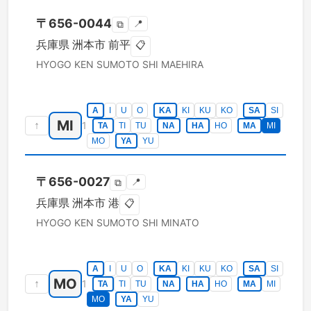
〒
656-0044
📍
⧉
兵庫県
洲本市
前平
📋
HYOGO KEN
SUMOTO SHI
MAEHIRA
A
I
U
O
KA
KI
KU
KO
SA
SI
MI
↑
1
TA
TI
TU
NA
HA
HO
MA
MI
MO
YA
YU
〒
656-0027
📍
⧉
兵庫県
洲本市
港
📋
HYOGO KEN
SUMOTO SHI
MINATO
A
I
U
O
KA
KI
KU
KO
SA
SI
MO
↑
1
TA
TI
TU
NA
HA
HO
MA
MI
MO
YA
YU