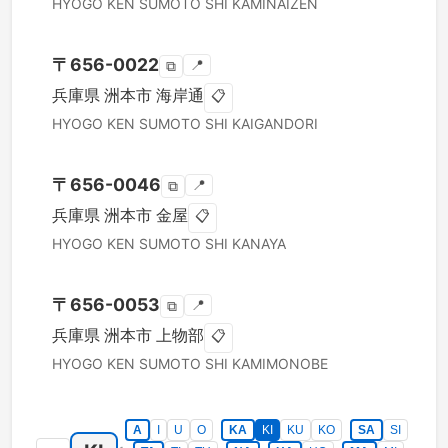
HYOGO KEN
SUMOTO SHI
KAMINAIZEN
〒
656-0022
📍
⧉
兵庫県
洲本市
海岸通
📋
HYOGO KEN
SUMOTO SHI
KAIGANDORI
〒
656-0046
📍
⧉
兵庫県
洲本市
金屋
📋
HYOGO KEN
SUMOTO SHI
KANAYA
〒
656-0053
📍
⧉
兵庫県
洲本市
上物部
📋
HYOGO KEN
SUMOTO SHI
KAMIMONOBE
A
I
U
O
KA
KI
KU
KO
SA
SI