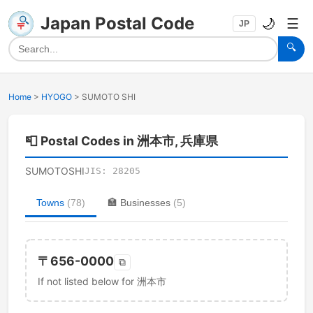
Japan Postal Code
🌙
☰
JP
🔍
Home
>
HYOGO
>
SUMOTO SHI
📮
Postal Codes in 洲本市, 兵庫県
SUMOTOSHI
JIS:
28205
Towns
(
78
)
🏣
Businesses
(
5
)
〒
656-0000
⧉
If not listed below for 洲本市