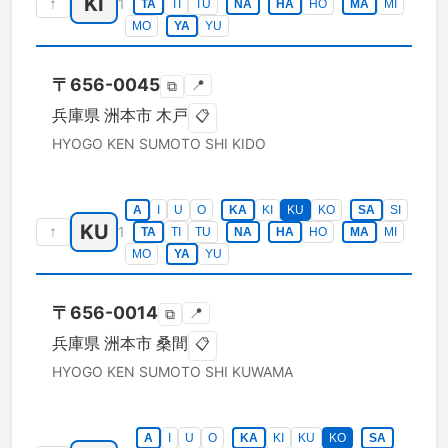
KI
↑
1
TA
TI
TU
NA
HA
HO
MA
MI
MO
YA
YU
〒
656-0045
📍
⧉
兵庫県
洲本市
木戸
📋
HYOGO KEN
SUMOTO SHI
KIDO
A
I
U
O
KA
KI
KU
KO
SA
SI
KU
↑
1
TA
TI
TU
NA
HA
HO
MA
MI
MO
YA
YU
〒
656-0014
📍
⧉
兵庫県
洲本市
桑間
📋
HYOGO KEN
SUMOTO SHI
KUWAMA
A
I
U
O
KA
KI
KU
KO
SA