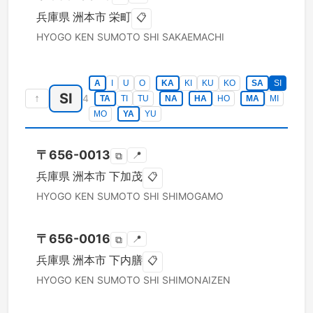
兵庫県
洲本市
栄町
📋
HYOGO KEN
SUMOTO SHI
SAKAEMACHI
A
I
U
O
KA
KI
KU
KO
SA
SI
SI
↑
4
TA
TI
TU
NA
HA
HO
MA
MI
MO
YA
YU
〒
656-0013
📍
⧉
兵庫県
洲本市
下加茂
📋
HYOGO KEN
SUMOTO SHI
SHIMOGAMO
〒
656-0016
📍
⧉
兵庫県
洲本市
下内膳
📋
HYOGO KEN
SUMOTO SHI
SHIMONAIZEN