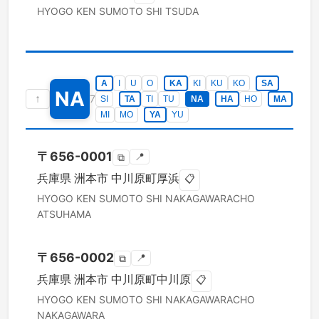
HYOGO KEN
SUMOTO SHI
TSUDA
A
I
U
O
KA
KI
KU
KO
SA
NA
↑
7
SI
TA
TI
TU
NA
HA
HO
MA
MI
MO
YA
YU
〒
656-0001
📍
⧉
兵庫県
洲本市
中川原町厚浜
📋
HYOGO KEN
SUMOTO SHI
NAKAGAWARACHO
ATSUHAMA
〒
656-0002
📍
⧉
兵庫県
洲本市
中川原町中川原
📋
HYOGO KEN
SUMOTO SHI
NAKAGAWARACHO
NAKAGAWARA