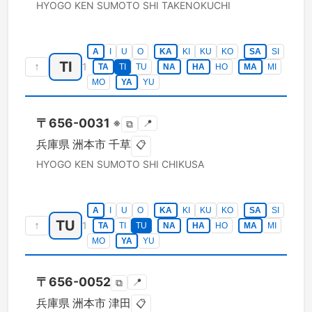
HYOGO KEN
SUMOTO SHI
TAKENOKUCHI
A
I
U
O
KA
KI
KU
KO
SA
SI
TI
↑
1
TA
TI
TU
NA
HA
HO
MA
MI
MO
YA
YU
〒
656-0031
※
📍
⧉
兵庫県
洲本市
千草
📋
HYOGO KEN
SUMOTO SHI
CHIKUSA
A
I
U
O
KA
KI
KU
KO
SA
SI
TU
↑
1
TA
TI
TU
NA
HA
HO
MA
MI
MO
YA
YU
〒
656-0052
📍
⧉
兵庫県
洲本市
津田
📋