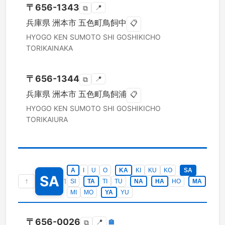
〒
656-1343
📍
⧉
兵庫県
洲本市
五色町鳥飼中
📋
HYOGO KEN
SUMOTO SHI
GOSHIKICHO
TORIKAINAKA
〒
656-1344
📍
⧉
兵庫県
洲本市
五色町鳥飼浦
📋
HYOGO KEN
SUMOTO SHI
GOSHIKICHO
TORIKAIURA
A
I
U
O
KA
KI
KU
KO
SA
SA
↑
1
SI
TA
TI
TU
NA
HA
HO
MA
MI
MO
YA
YU
〒
656-0026
📍
🏣
⧉