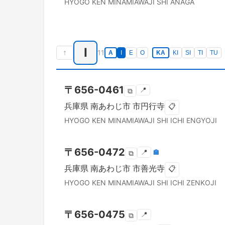
HYOGO KEN
MINAMIAWAJI SHI
ANAGA
I
↑
11
A
I
E
O
KA
KI
SI
TI
TU
〒
656-0461
📍
⧉
兵庫県
南あわじ市
市円行寺
📋
HYOGO KEN
MINAMIAWAJI SHI
ICHI ENGYOJI
〒
656-0472
📍
🏣
⧉
兵庫県
南あわじ市
市善光寺
📋
HYOGO KEN
MINAMIAWAJI SHI
ICHI ZENKOJI
〒
656-0475
📍
⧉