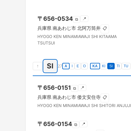
〒
656-0534
📍
⧉
兵庫県
南あわじ市
北阿万筒井
📋
HYOGO KEN
MINAMIAWAJI SHI
KITAAMA
TSUTSUI
SI
↑
27
A
I
E
O
KA
KI
SI
TI
TU
〒
656-0151
📍
⧉
兵庫県
南あわじ市
倭文安住寺
📋
HYOGO KEN
MINAMIAWAJI SHI
SHITORI ANJUJ
〒
656-0154
📍
⧉