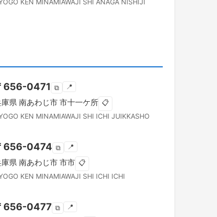
YOGO KEN
MINAMIAWAJI SHI
ANAGA NISHIJI
〒
656-0471
📍
⧉
兵庫県
南あわじ市
市十一ケ所
📋
YOGO KEN
MINAMIAWAJI SHI
ICHI JUIKKASHO
〒
656-0474
📍
⧉
兵庫県
南あわじ市
市市
📋
YOGO KEN
MINAMIAWAJI SHI
ICHI ICHI
〒
656-0477
📍
⧉