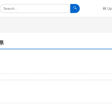
🔍
🆕
Up
庫県