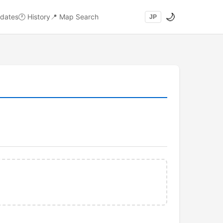
🌙
dates
🕐
History
📍
Map Search
JP