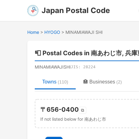
Japan Postal Code
Home
>
HYOGO
>
MINAMIAWAJI SHI
📮
Postal Codes in 南あわじ市, 兵
MINAMIAWAJISHI
JIS:
28224
Towns
🏣
Businesses
(
110
)
(
2
)
〒
656-0400
⧉
If not listed below for 南あわじ市