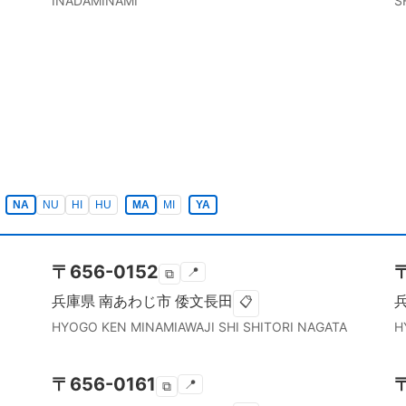
INADAMINAMI
S
NA
NU
HI
HU
MA
MI
YA
〒
656-0152
📍
⧉
兵庫県
南あわじ市
倭文長田
📋
I
HYOGO KEN
MINAMIAWAJI SHI
SHITORI NAGATA
H
〒
656-0161
📍
⧉