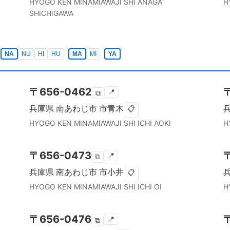
HYOGO KEN
MINAMIAWAJI SHI
ANAGA
H
SHICHIGAWA
NA
NU
HI
HU
MA
MI
YA
〒
656-0462
📍
⧉
兵庫県
南あわじ市
市青木
📋
HYOGO KEN
MINAMIAWAJI SHI
ICHI AOKI
H
〒
656-0473
📍
⧉
兵庫県
南あわじ市
市小井
📋
HYOGO KEN
MINAMIAWAJI SHI
ICHI OI
H
〒
656-0476
📍
⧉