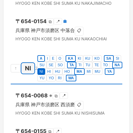
HYOGO KEN
KOBE SHI SUMA KU
NAKAJIMACHO
〒
654-0154
📍
🏣
⧉
兵庫県
神戸市須磨区
中落合
📋
HYOGO KEN
KOBE SHI SUMA KU
NAKAOCHIAI
A
I
E
O
KA
KI
KU
KO
SA
SI
SU
SE
SO
TA
TI
TU
TE
TO
NA
NI
↑
2
NI
HI
HU
HO
MA
MI
MU
YA
YU
YO
RI
WA
〒
654-0068
※
📍
⧉
兵庫県
神戸市須磨区
西須磨
📋
HYOGO KEN
KOBE SHI SUMA KU
NISHISUMA
〒
654-0155
📍
⧉