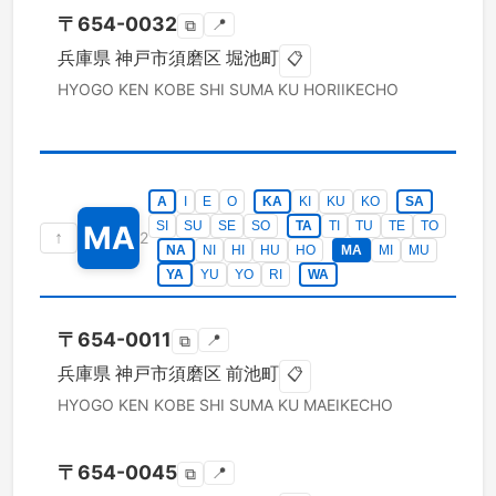
〒
654-0032
📍
⧉
兵庫県
神戸市須磨区
堀池町
📋
HYOGO KEN
KOBE SHI SUMA KU
HORIIKECHO
A
I
E
O
KA
KI
KU
KO
SA
SI
SU
SE
SO
TA
TI
TU
TE
TO
MA
↑
2
NA
NI
HI
HU
HO
MA
MI
MU
YA
YU
YO
RI
WA
〒
654-0011
📍
⧉
兵庫県
神戸市須磨区
前池町
📋
HYOGO KEN
KOBE SHI SUMA KU
MAEIKECHO
〒
654-0045
📍
⧉