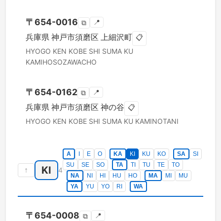
〒
654-0016
📍
⧉
兵庫県
神戸市須磨区
上細沢町
📋
HYOGO KEN
KOBE SHI SUMA KU
KAMIHOSOZAWACHO
〒
654-0162
📍
⧉
兵庫県
神戸市須磨区
神の谷
📋
HYOGO KEN
KOBE SHI SUMA KU
KAMINOTANI
A
I
E
O
KA
KI
KU
KO
SA
SI
SU
SE
SO
TA
TI
TU
TE
TO
KI
↑
4
NA
NI
HI
HU
HO
MA
MI
MU
YA
YU
YO
RI
WA
〒
654-0008
📍
⧉