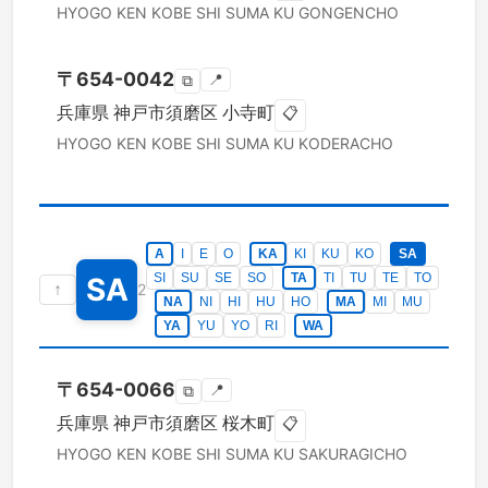
HYOGO KEN
KOBE SHI SUMA KU
GONGENCHO
〒
654-0042
📍
⧉
兵庫県
神戸市須磨区
小寺町
📋
HYOGO KEN
KOBE SHI SUMA KU
KODERACHO
A
I
E
O
KA
KI
KU
KO
SA
SI
SU
SE
SO
TA
TI
TU
TE
TO
SA
↑
2
NA
NI
HI
HU
HO
MA
MI
MU
YA
YU
YO
RI
WA
〒
654-0066
📍
⧉
兵庫県
神戸市須磨区
桜木町
📋
HYOGO KEN
KOBE SHI SUMA KU
SAKURAGICHO