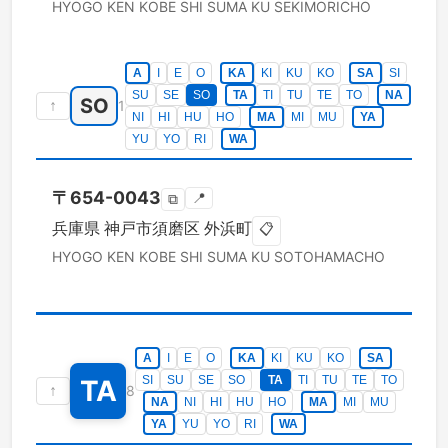
HYOGO KEN
KOBE SHI SUMA KU
SEKIMORICHO
A
I
E
O
KA
KI
KU
KO
SA
SI
SU
SE
SO
TA
TI
TU
TE
TO
NA
SO
↑
1
NI
HI
HU
HO
MA
MI
MU
YA
YU
YO
RI
WA
〒
654-0043
📍
⧉
兵庫県
神戸市須磨区
外浜町
📋
HYOGO KEN
KOBE SHI SUMA KU
SOTOHAMACHO
A
I
E
O
KA
KI
KU
KO
SA
SI
SU
SE
SO
TA
TI
TU
TE
TO
TA
↑
8
NA
NI
HI
HU
HO
MA
MI
MU
YA
YU
YO
RI
WA