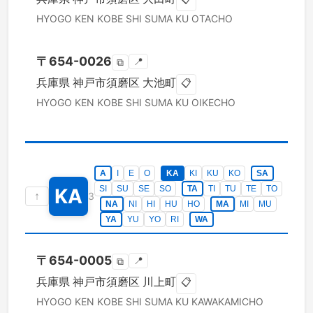
HYOGO KEN
KOBE SHI SUMA KU
OTACHO
〒
654-0026
📍
⧉
兵庫県
神戸市須磨区
大池町
📋
HYOGO KEN
KOBE SHI SUMA KU
OIKECHO
A
I
E
O
KA
KI
KU
KO
SA
SI
SU
SE
SO
TA
TI
TU
TE
TO
KA
↑
3
NA
NI
HI
HU
HO
MA
MI
MU
YA
YU
YO
RI
WA
〒
654-0005
📍
⧉
兵庫県
神戸市須磨区
川上町
📋
HYOGO KEN
KOBE SHI SUMA KU
KAWAKAMICHO