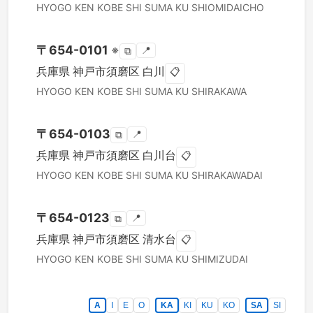
HYOGO KEN
KOBE SHI SUMA KU
SHIOMIDAICHO
〒
654-0101
※
📍
⧉
兵庫県
神戸市須磨区
白川
📋
HYOGO KEN
KOBE SHI SUMA KU
SHIRAKAWA
〒
654-0103
📍
⧉
兵庫県
神戸市須磨区
白川台
📋
HYOGO KEN
KOBE SHI SUMA KU
SHIRAKAWADAI
〒
654-0123
📍
⧉
兵庫県
神戸市須磨区
清水台
📋
HYOGO KEN
KOBE SHI SUMA KU
SHIMIZUDAI
A
I
E
O
KA
KI
KU
KO
SA
SI