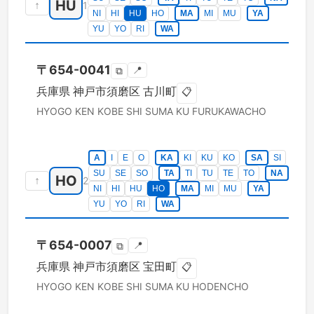
HU
↑
1
NI
HI
HU
HO
MA
MI
MU
YA
YU
YO
RI
WA
〒
654-0041
📍
⧉
兵庫県
神戸市須磨区
古川町
📋
HYOGO KEN
KOBE SHI SUMA KU
FURUKAWACHO
A
I
E
O
KA
KI
KU
KO
SA
SI
SU
SE
SO
TA
TI
TU
TE
TO
NA
HO
↑
2
NI
HI
HU
HO
MA
MI
MU
YA
YU
YO
RI
WA
〒
654-0007
📍
⧉
兵庫県
神戸市須磨区
宝田町
📋
HYOGO KEN
KOBE SHI SUMA KU
HODENCHO