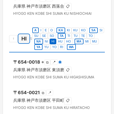
兵庫県
神戸市須磨区
西落合
📋
HYOGO KEN
KOBE SHI SUMA KU
NISHIOCHIAI
A
I
E
O
KA
KI
KU
KO
SA
SI
SU
SE
SO
TA
TI
TU
TE
TO
HI
↑
5
NA
NI
HI
HU
HO
MA
MI
MU
YA
YU
YO
RI
WA
〒
654-0018
※
📍
🏣
⧉
兵庫県
神戸市須磨区
東須磨
📋
HYOGO KEN
KOBE SHI SUMA KU
HIGASHISUMA
〒
654-0021
📍
⧉
兵庫県
神戸市須磨区
平田町
📋
HYOGO KEN
KOBE SHI SUMA KU
HIRATACHO