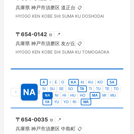
兵庫県
神戸市須磨区
道正台
📋
HYOGO KEN
KOBE SHI SUMA KU
DOSHODAI
〒
654-0142
📍
⧉
兵庫県
神戸市須磨区
友が丘
📋
HYOGO KEN
KOBE SHI SUMA KU
TOMOGAOKA
A
I
E
O
KA
KI
KU
KO
SA
SI
SU
SE
SO
TA
TI
TU
TE
TO
NA
↑
2
NA
NI
HI
HU
HO
MA
MI
MU
YA
YU
YO
RI
WA
〒
654-0035
📍
⧉
兵庫県
神戸市須磨区
中島町
📋