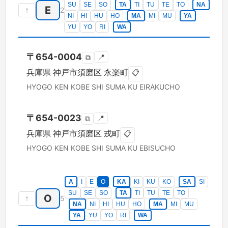
SU
SE
SO
TA
TI
TU
TE
TO
NA
E
↑
2
NI
HI
HU
HO
MA
MI
MU
YA
YU
YO
RI
WA
〒
654-0004
📍
⧉
兵庫県
神戸市須磨区
永楽町
📋
HYOGO KEN
KOBE SHI SUMA KU
EIRAKUCHO
〒
654-0023
📍
⧉
兵庫県
神戸市須磨区
戎町
📋
HYOGO KEN
KOBE SHI SUMA KU
EBISUCHO
A
I
E
O
KA
KI
KU
KO
SA
SI
SU
SE
SO
TA
TI
TU
TE
TO
O
↑
5
NA
NI
HI
HU
HO
MA
MI
MU
YA
YU
YO
RI
WA