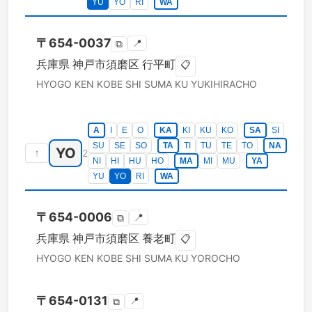
YU
YO
RI
WA
〒
654-0037
📍
⧉
兵庫県
神戸市須磨区
行平町
📋
HYOGO KEN
KOBE SHI SUMA KU
YUKIHIRACHO
A
I
E
O
KA
KI
KU
KO
SA
SI
SU
SE
SO
TA
TI
TU
TE
TO
NA
YO
↑
2
NI
HI
HU
HO
MA
MI
MU
YA
YU
YO
RI
WA
〒
654-0006
📍
⧉
兵庫県
神戸市須磨区
養老町
📋
HYOGO KEN
KOBE SHI SUMA KU
YOROCHO
〒
654-0131
📍
⧉