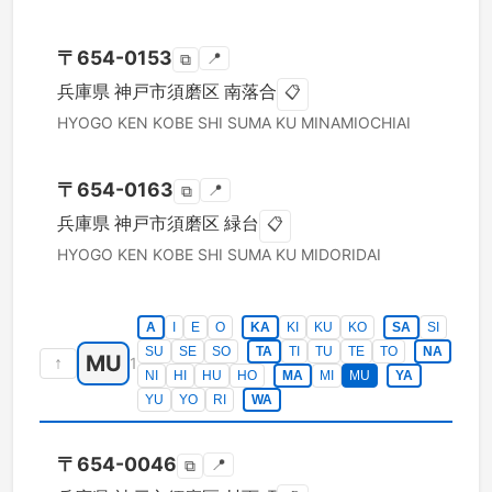
〒
654-0153
📍
⧉
兵庫県
神戸市須磨区
南落合
📋
HYOGO KEN
KOBE SHI SUMA KU
MINAMIOCHIAI
〒
654-0163
📍
⧉
兵庫県
神戸市須磨区
緑台
📋
HYOGO KEN
KOBE SHI SUMA KU
MIDORIDAI
A
I
E
O
KA
KI
KU
KO
SA
SI
SU
SE
SO
TA
TI
TU
TE
TO
NA
MU
↑
1
NI
HI
HU
HO
MA
MI
MU
YA
YU
YO
RI
WA
〒
654-0046
📍
⧉