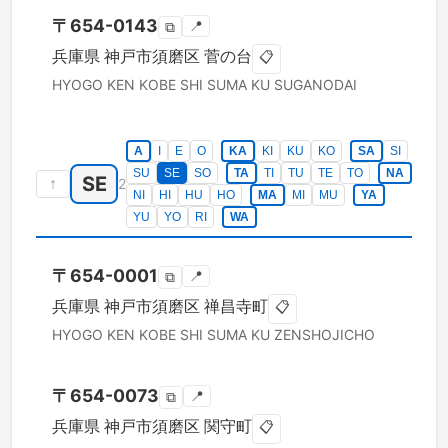
〒
654-0143
📍
⧉
兵庫県
神戸市須磨区
菅の台
📋
HYOGO KEN
KOBE SHI SUMA KU
SUGANODAI
A
I
E
O
KA
KI
KU
KO
SA
SI
SU
SE
SO
TA
TI
TU
TE
TO
NA
SE
↑
2
NI
HI
HU
HO
MA
MI
MU
YA
YU
YO
RI
WA
〒
654-0001
📍
⧉
兵庫県
神戸市須磨区
禅昌寺町
📋
HYOGO KEN
KOBE SHI SUMA KU
ZENSHOJICHO
〒
654-0073
📍
⧉
兵庫県
神戸市須磨区
関守町
📋