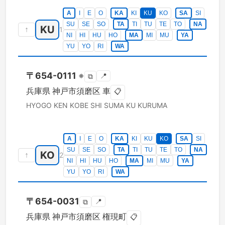
A
I
E
O
KA
KI
KU
KO
SA
SI
SU
SE
SO
TA
TI
TU
TE
TO
NA
KU
↑
1
NI
HI
HU
HO
MA
MI
MU
YA
YU
YO
RI
WA
〒
654-0111
※
📍
⧉
兵庫県
神戸市須磨区
車
📋
HYOGO KEN
KOBE SHI SUMA KU
KURUMA
A
I
E
O
KA
KI
KU
KO
SA
SI
SU
SE
SO
TA
TI
TU
TE
TO
NA
KO
↑
2
NI
HI
HU
HO
MA
MI
MU
YA
YU
YO
RI
WA
〒
654-0031
📍
⧉
兵庫県
神戸市須磨区
権現町
📋