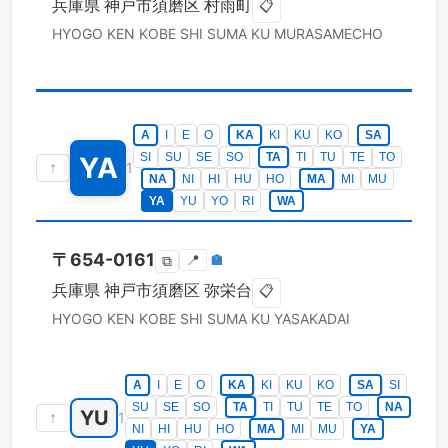
兵庫県
神戸市須磨区
村雨町
📋
HYOGO KEN
KOBE SHI SUMA KU
MURASAMECHO
A
I
E
O
KA
KI
KU
KO
SA
SI
SU
SE
SO
TA
TI
TU
TE
TO
YA
↑
1
NA
NI
HI
HU
HO
MA
MI
MU
YA
YU
YO
RI
WA
〒
654-0161
📍
🏣
⧉
兵庫県
神戸市須磨区
弥栄台
📋
HYOGO KEN
KOBE SHI SUMA KU
YASAKADAI
A
I
E
O
KA
KI
KU
KO
SA
SI
SU
SE
SO
TA
TI
TU
TE
TO
NA
YU
↑
1
NI
HI
HU
HO
MA
MI
MU
YA