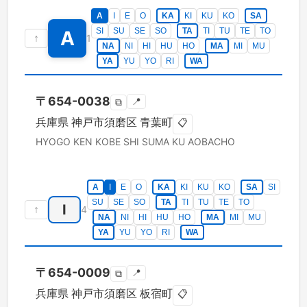
A
I
E
O
KA
KI
KU
KO
SA
SI
SU
SE
SO
TA
TI
TU
TE
TO
A
↑
1
NA
NI
HI
HU
HO
MA
MI
MU
YA
YU
YO
RI
WA
〒
654-0038
📍
⧉
兵庫県
神戸市須磨区
青葉町
📋
HYOGO KEN
KOBE SHI SUMA KU
AOBACHO
A
I
E
O
KA
KI
KU
KO
SA
SI
SU
SE
SO
TA
TI
TU
TE
TO
I
↑
4
NA
NI
HI
HU
HO
MA
MI
MU
YA
YU
YO
RI
WA
〒
654-0009
📍
⧉
兵庫県
神戸市須磨区
板宿町
📋