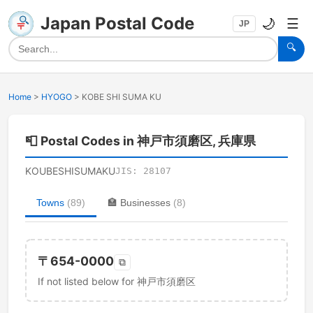
Japan Postal Code
🌙
☰
JP
🔍
Home
>
HYOGO
>
KOBE SHI SUMA KU
📮
Postal Codes in 神戸市須磨区, 兵庫県
KOUBESHISUMAKU
JIS:
28107
Towns
(
89
)
🏣
Businesses
(
8
)
〒
654-0000
⧉
If not listed below for 神戸市須磨区