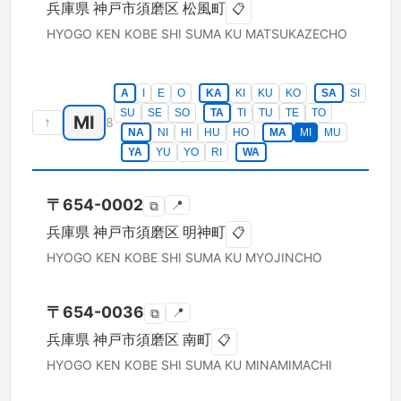
兵庫県
神戸市須磨区
松風町
📋
HYOGO KEN
KOBE SHI SUMA KU
MATSUKAZECHO
A
I
E
O
KA
KI
KU
KO
SA
SI
SU
SE
SO
TA
TI
TU
TE
TO
MI
↑
8
NA
NI
HI
HU
HO
MA
MI
MU
YA
YU
YO
RI
WA
〒
654-0002
📍
⧉
兵庫県
神戸市須磨区
明神町
📋
HYOGO KEN
KOBE SHI SUMA KU
MYOJINCHO
〒
654-0036
📍
⧉
兵庫県
神戸市須磨区
南町
📋
HYOGO KEN
KOBE SHI SUMA KU
MINAMIMACHI