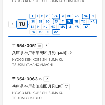
HYOGO KEN
KOBE SHI SUMA KU
CHIMORICHO
A
I
E
O
KA
KI
KU
KO
SA
SI
SU
SE
SO
TA
TI
TU
TE
TO
NA
TU
↑
2
NI
HI
HU
HO
MA
MI
MU
YA
YU
YO
RI
WA
〒
654-0051
📍
⧉
兵庫県
神戸市須磨区
月見山本町
📋
HYOGO KEN
KOBE SHI SUMA KU
TSUKIMIYAMAHOMMACHI
〒
654-0063
📍
⧉
兵庫県
神戸市須磨区
月見山町
📋
HYOGO KEN
KOBE SHI SUMA KU
TSUKIMIYAMACHO