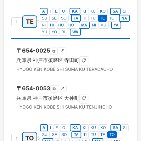
A
I
E
O
KA
KI
KU
KO
SA
SI
SU
SE
SO
TA
TI
TU
TE
TO
NA
TE
↑
2
NI
HI
HU
HO
MA
MI
MU
YA
YU
YO
RI
WA
〒
654-0025
📍
⧉
兵庫県
神戸市須磨区
寺田町
📋
HYOGO KEN
KOBE SHI SUMA KU
TERADACHO
〒
654-0053
📍
⧉
兵庫県
神戸市須磨区
天神町
📋
HYOGO KEN
KOBE SHI SUMA KU
TENJINCHO
A
I
E
O
KA
KI
KU
KO
SA
SI
SU
SE
SO
TA
TI
TU
TE
TO
TO
↑
5