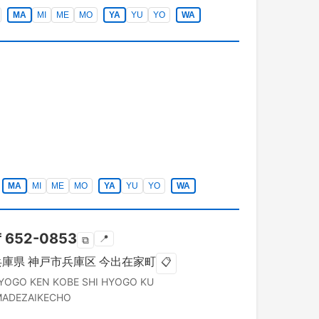
MA
MI
ME
MO
YA
YU
YO
WA
MA
MI
ME
MO
YA
YU
YO
WA
〒
652-0853
📍
⧉
兵庫県
神戸市兵庫区
今出在家町
📋
YOGO KEN
KOBE SHI HYOGO KU
MADEZAIKECHO