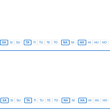
SA
SI
SU
TA
TI
TU
TE
TO
NA
NI
HA
HI
HU
HO
SA
SI
SU
TA
TI
TU
TE
TO
NA
NI
HA
HI
HU
HO