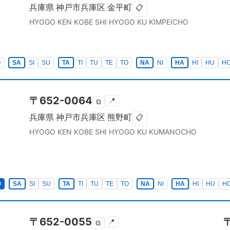
兵庫県
神戸市兵庫区
金平町
📋
HYOGO KEN
KOBE SHI HYOGO KU
KIMPEICHO
O
SA
SI
SU
TA
TI
TU
TE
TO
NA
NI
HA
HI
HU
H
〒
652-0064
📍
⧉
兵庫県
神戸市兵庫区
熊野町
📋
HYOGO KEN
KOBE SHI HYOGO KU
KUMANOCHO
O
SA
SI
SU
TA
TI
TU
TE
TO
NA
NI
HA
HI
HU
H
〒
652-0055
📍
⧉