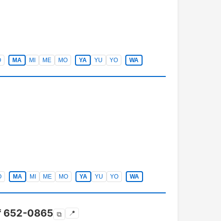
O
MA
MI
ME
MO
YA
YU
YO
WA
O
MA
MI
ME
MO
YA
YU
YO
WA
〒
652-0865
📍
⧉