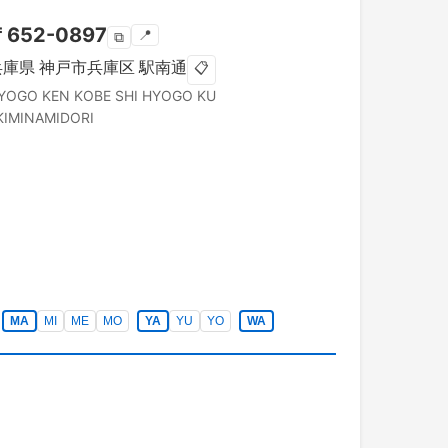
〒
652-0897
📍
⧉
兵庫県
神戸市兵庫区
駅南通
📋
YOGO KEN
KOBE SHI HYOGO KU
KIMINAMIDORI
MA
MI
ME
MO
YA
YU
YO
WA