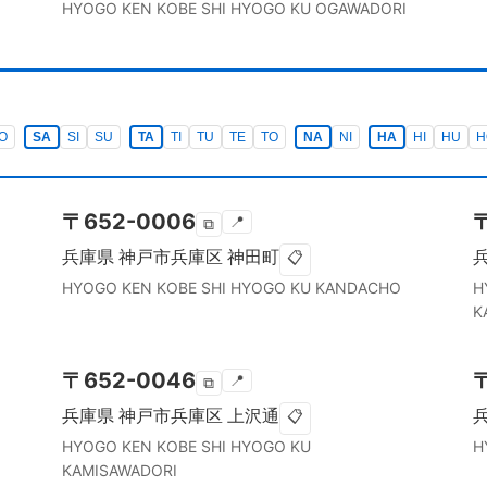
HYOGO KEN
KOBE SHI HYOGO KU
OGAWADORI
O
SA
SI
SU
TA
TI
TU
TE
TO
NA
NI
HA
HI
HU
H
〒
652-0006
📍
⧉
兵庫県
神戸市兵庫区
神田町
📋
HYOGO KEN
KOBE SHI HYOGO KU
KANDACHO
H
K
〒
652-0046
📍
⧉
兵庫県
神戸市兵庫区
上沢通
📋
HYOGO KEN
KOBE SHI HYOGO KU
H
KAMISAWADORI