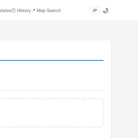
🌙
dates
🕐
History
📍
Map Search
JP