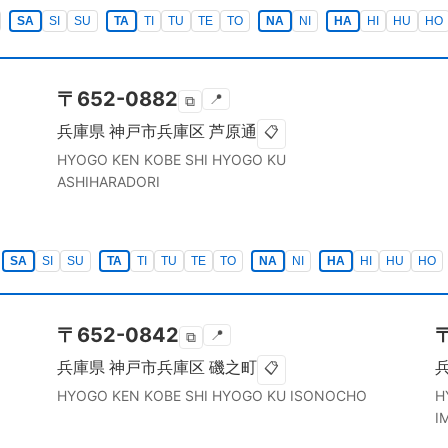
SA
SI
SU
TA
TI
TU
TE
TO
NA
NI
HA
HI
HU
HO
〒
652-0882
📍
⧉
兵庫県
神戸市兵庫区
芦原通
📋
HYOGO KEN
KOBE SHI HYOGO KU
ASHIHARADORI
SA
SI
SU
TA
TI
TU
TE
TO
NA
NI
HA
HI
HU
HO
〒
652-0842
📍
⧉
兵庫県
神戸市兵庫区
磯之町
📋
HYOGO KEN
KOBE SHI HYOGO KU
ISONOCHO
H
I