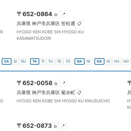
〒
652-0864
📍
⧉
兵庫県
神戸市兵庫区
笠松通
📋
RI
HYOGO KEN
KOBE SHI HYOGO KU
KASAMATSUDORI
SA
SI
SU
TA
TI
TU
TE
TO
NA
NI
HA
HI
HU
HO
〒
652-0058
📍
⧉
兵庫県
神戸市兵庫区
菊水町
📋
HO
HYOGO KEN
KOBE SHI HYOGO KU
KIKUSUICHO
H
K
〒
652-0873
📍
⧉