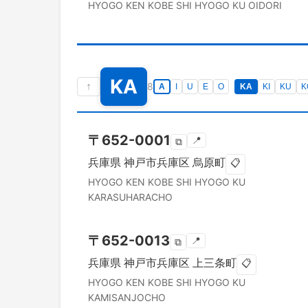
HYOGO KEN
KOBE SHI HYOGO KU
OIDORI
KA
↑
8
A
I
U
E
O
KA
KI
KU
K
〒
652-0001
📍
⧉
兵庫県
神戸市兵庫区
烏原町
📋
HYOGO KEN
KOBE SHI HYOGO KU
KARASUHARACHO
〒
652-0013
📍
⧉
兵庫県
神戸市兵庫区
上三条町
📋
HYOGO KEN
KOBE SHI HYOGO KU
KAMISANJOCHO