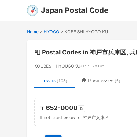
Japan Postal Code
Home
>
HYOGO
>
KOBE SHI HYOGO KU
📮
Postal Codes in 神戸市兵庫区, 
KOUBESHIHYOUGOKU
JIS:
28105
Towns
🏣
Businesses
(
103
)
(
6
)
〒
652-0000
⧉
If not listed below for 神戸市兵庫区