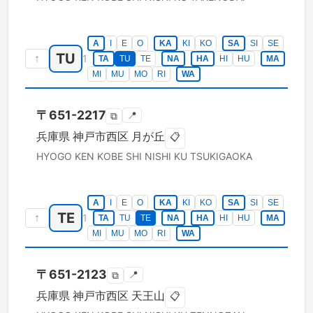
A
I
E
O
KA
KI
KO
SA
SI
SE
TU
↑
1
TA
TU
TE
NA
HA
HI
HU
MA
MI
MU
MO
RI
WA
〒
651-2217
📍
⧉
兵庫県
神戸市西区
月が丘
📋
HYOGO KEN
KOBE SHI NISHI KU
TSUKIGAOKA
A
I
E
O
KA
KI
KO
SA
SI
SE
TE
↑
1
TA
TU
TE
NA
HA
HI
HU
MA
MI
MU
MO
RI
WA
〒
651-2123
📍
⧉
兵庫県
神戸市西区
天王山
📋