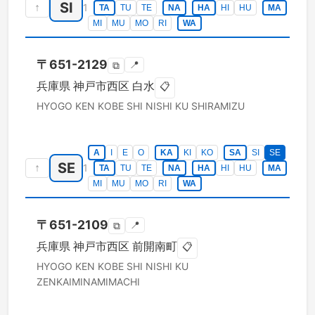
SI
↑
1
TA
TU
TE
NA
HA
HI
HU
MA
MI
MU
MO
RI
WA
〒
651-2129
📍
⧉
兵庫県
神戸市西区
白水
📋
HYOGO KEN
KOBE SHI NISHI KU
SHIRAMIZU
A
I
E
O
KA
KI
KO
SA
SI
SE
SE
↑
1
TA
TU
TE
NA
HA
HI
HU
MA
MI
MU
MO
RI
WA
〒
651-2109
📍
⧉
兵庫県
神戸市西区
前開南町
📋
HYOGO KEN
KOBE SHI NISHI KU
ZENKAIMINAMIMACHI