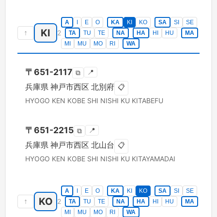
A
I
E
O
KA
KI
KO
SA
SI
SE
KI
↑
2
TA
TU
TE
NA
HA
HI
HU
MA
MI
MU
MO
RI
WA
〒
651-2117
📍
⧉
兵庫県
神戸市西区
北別府
📋
HYOGO KEN
KOBE SHI NISHI KU
KITABEFU
〒
651-2215
📍
⧉
兵庫県
神戸市西区
北山台
📋
HYOGO KEN
KOBE SHI NISHI KU
KITAYAMADAI
A
I
E
O
KA
KI
KO
SA
SI
SE
KO
↑
2
TA
TU
TE
NA
HA
HI
HU
MA
MI
MU
MO
RI
WA