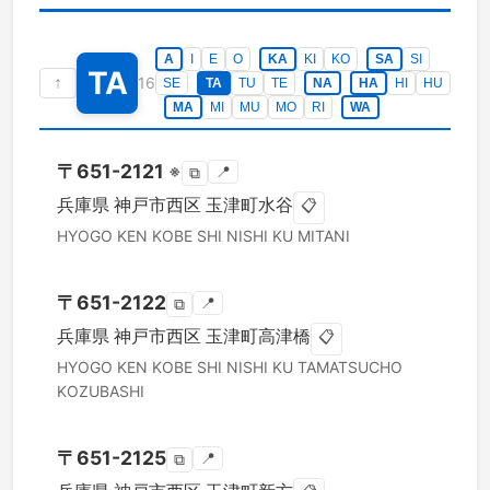
A
I
E
O
KA
KI
KO
SA
SI
TA
↑
16
SE
TA
TU
TE
NA
HA
HI
HU
MA
MI
MU
MO
RI
WA
〒
651-2121
※
📍
⧉
兵庫県
神戸市西区
玉津町水谷
📋
HYOGO KEN
KOBE SHI NISHI KU
MITANI
〒
651-2122
📍
⧉
兵庫県
神戸市西区
玉津町高津橋
📋
HYOGO KEN
KOBE SHI NISHI KU
TAMATSUCHO
KOZUBASHI
〒
651-2125
📍
⧉