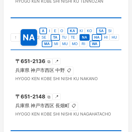
HYOGO KEN
KOBE SHI NISHI KU
TENNOZAN
A
I
E
O
KA
KI
KO
SA
SI
NA
↑
2
SE
TA
TU
TE
NA
HA
HI
HU
MA
MI
MU
MO
RI
WA
〒
651-2136
📍
⧉
兵庫県
神戸市西区
中野
📋
HYOGO KEN
KOBE SHI NISHI KU
NAKANO
〒
651-2148
📍
⧉
兵庫県
神戸市西区
長畑町
📋
HYOGO KEN
KOBE SHI NISHI KU
NAGAHATACHO