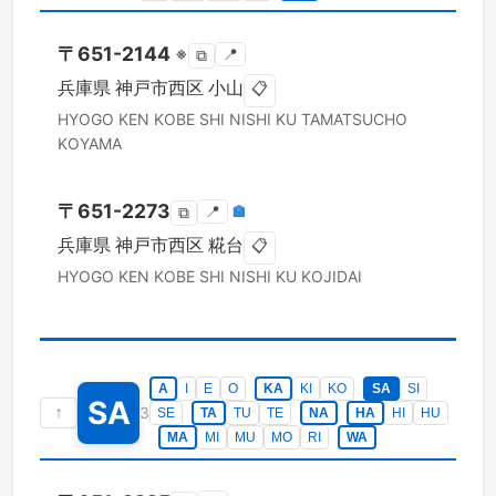
〒
651-2144
※
📍
⧉
兵庫県
神戸市西区
小山
📋
HYOGO KEN
KOBE SHI NISHI KU
TAMATSUCHO
KOYAMA
〒
651-2273
📍
🏣
⧉
兵庫県
神戸市西区
糀台
📋
HYOGO KEN
KOBE SHI NISHI KU
KOJIDAI
A
I
E
O
KA
KI
KO
SA
SI
SA
↑
3
SE
TA
TU
TE
NA
HA
HI
HU
MA
MI
MU
MO
RI
WA