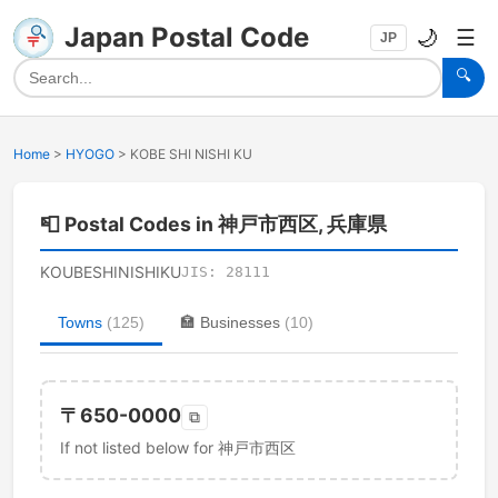
Japan Postal Code
🌙
☰
JP
🔍
Home
>
HYOGO
>
KOBE SHI NISHI KU
📮
Postal Codes in 神戸市西区, 兵庫県
KOUBESHINISHIKU
JIS:
28111
Towns
(
125
)
🏣
Businesses
(
10
)
〒
650-0000
⧉
If not listed below for 神戸市西区