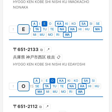
HYOGO KEN
KOBE SHI NISHI KU
IWAOKACHO
NONAKA
A
I
E
O
KA
KI
KO
SA
SI
SE
E
↑
1
TA
TU
TE
NA
HA
HI
HU
MA
MI
MU
MO
RI
WA
〒
651-2133
📍
⧉
兵庫県
神戸市西区
枝吉
📋
HYOGO KEN
KOBE SHI NISHI KU
EDAYOSHI
A
I
E
O
KA
KI
KO
SA
SI
O
↑
15
SE
TA
TU
TE
NA
HA
HI
HU
MA
MI
MU
MO
RI
WA
〒
651-2112
📍
⧉