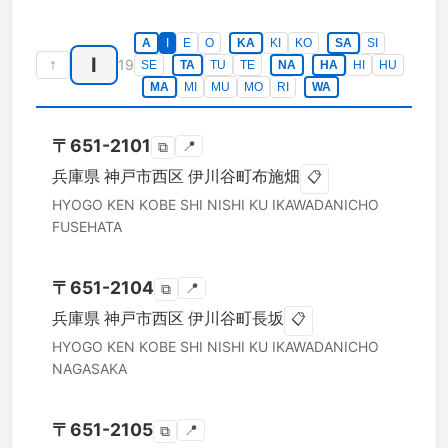
A
I
E
O
KA
KI
KO
SA
SI
I
↑
19
SE
TA
TU
TE
NA
HA
HI
HU
MA
MI
MU
MO
RI
WA
〒
651-2101
📍
⧉
兵庫県
神戸市西区
伊川谷町布施畑
📋
HYOGO KEN
KOBE SHI NISHI KU
IKAWADANICHO
FUSEHATA
〒
651-2104
📍
⧉
兵庫県
神戸市西区
伊川谷町長坂
📋
HYOGO KEN
KOBE SHI NISHI KU
IKAWADANICHO
NAGASAKA
〒
651-2105
📍
⧉