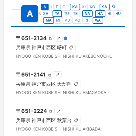
A
I
E
O
KA
KI
KO
SA
SI
A
↑
3
SE
TA
TU
TE
NA
HA
HI
HU
MA
MI
MU
MO
RI
WA
〒
651-2134
📍
🏣
⧉
兵庫県
神戸市西区
曙町
📋
HYOGO KEN
KOBE SHI NISHI KU
AKEBONOCHO
〒
651-2141
📍
⧉
兵庫県
神戸市西区
天が岡
📋
HYOGO KEN
KOBE SHI NISHI KU
AMAGAOKA
〒
651-2224
📍
⧉
兵庫県
神戸市西区
秋葉台
📋
HYOGO KEN
KOBE SHI NISHI KU
AKIBADAI