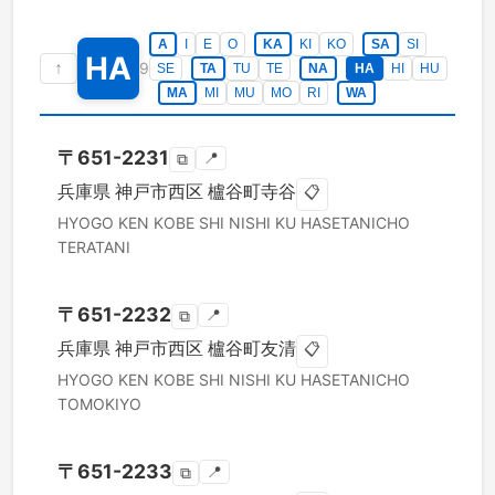
A
I
E
O
KA
KI
KO
SA
SI
HA
↑
9
SE
TA
TU
TE
NA
HA
HI
HU
MA
MI
MU
MO
RI
WA
〒
651-2231
📍
⧉
兵庫県
神戸市西区
櫨谷町寺谷
📋
HYOGO KEN
KOBE SHI NISHI KU
HASETANICHO
TERATANI
〒
651-2232
📍
⧉
兵庫県
神戸市西区
櫨谷町友清
📋
HYOGO KEN
KOBE SHI NISHI KU
HASETANICHO
TOMOKIYO
〒
651-2233
📍
⧉