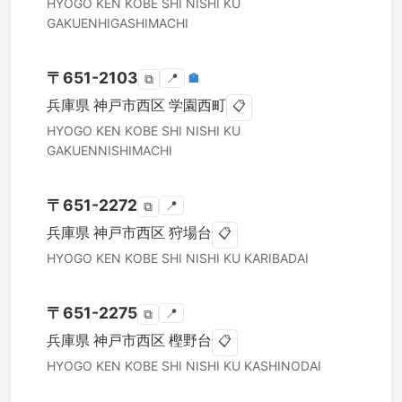
HYOGO KEN
KOBE SHI NISHI KU
GAKUENHIGASHIMACHI
〒
651-2103
📍
🏣
⧉
兵庫県
神戸市西区
学園西町
📋
HYOGO KEN
KOBE SHI NISHI KU
GAKUENNISHIMACHI
〒
651-2272
📍
⧉
兵庫県
神戸市西区
狩場台
📋
HYOGO KEN
KOBE SHI NISHI KU
KARIBADAI
〒
651-2275
📍
⧉
兵庫県
神戸市西区
樫野台
📋
HYOGO KEN
KOBE SHI NISHI KU
KASHINODAI