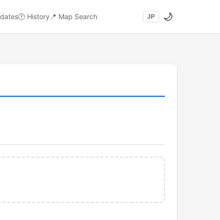
🌙
dates
🕐
History
📍
Map Search
JP