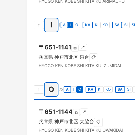
HYOGO KEN
KOBE SHI KITA KU
ARIMACHO
I
↑
1
A
I
O
KA
KI
KO
SA
SI
S
〒
651-1141
📍
⧉
兵庫県
神戸市北区
泉台
📋
HYOGO KEN
KOBE SHI KITA KU
IZUMIDAI
O
↑
23
A
I
O
KA
KI
KO
SA
SI
〒
651-1144
📍
⧉
兵庫県
神戸市北区
大脇台
📋
HYOGO KEN
KOBE SHI KITA KU
OWAKIDAI