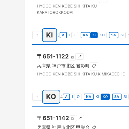
HYOGO KEN
KOBE SHI KITA KU
KARATOROKKODAI
KI
↑
3
A
I
O
KA
KI
KO
SA
SI
〒
651-1122
📍
⧉
兵庫県
神戸市北区
君影町
📋
HYOGO KEN
KOBE SHI KITA KU
KIMIKAGECHO
KO
↑
4
A
I
O
KA
KI
KO
SA
SI
〒
651-1142
📍
⧉
兵庫県
神戸市北区
甲栄台
📋