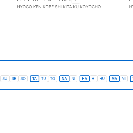
HYOGO KEN
KOBE SHI KITA KU
KOYOCHO
H
SU
SE
SO
TA
TU
TO
NA
NI
HA
HI
HU
MA
MI