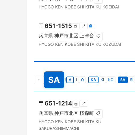
HYOGO KEN
KOBE SHI KITA KU
KOEIDAI
〒
651-1515
📍
🏣
⧉
兵庫県
神戸市北区
上津台
📋
HYOGO KEN
KOBE SHI KITA KU
KOZUDAI
SA
↑
1
A
I
O
KA
KI
KO
SA
SI
〒
651-1214
📍
⧉
兵庫県
神戸市北区
桜森町
📋
HYOGO KEN
KOBE SHI KITA KU
SAKURASHIMMACHI