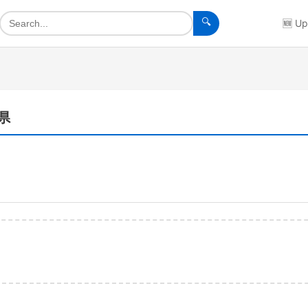
🔍
🆕
Up
庫県