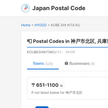
Japan Postal Code
Home
>
HYOGO
>
KOBE SHI KITA KU
📮
Postal Codes in 神戸市北区, 兵
KOUBESHIKITAKU
JIS:
28109
Towns
🏣
Businesses
(
115
)
(
3
)
〒
651-1100
⧉
If not listed below for 神戸市北区