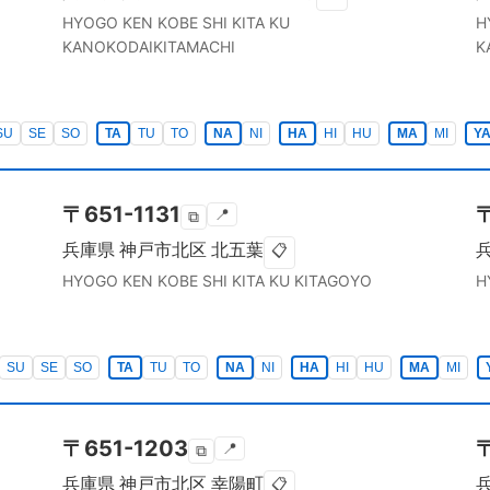
HYOGO KEN
KOBE SHI KITA KU
H
KANOKODAIKITAMACHI
K
SU
SE
SO
TA
TU
TO
NA
NI
HA
HI
HU
MA
MI
Y
〒
651-1131
📍
⧉
兵庫県
神戸市北区
北五葉
📋
HYOGO KEN
KOBE SHI KITA KU
KITAGOYO
H
SU
SE
SO
TA
TU
TO
NA
NI
HA
HI
HU
MA
MI
〒
651-1203
📍
⧉
兵庫県
神戸市北区
幸陽町
📋