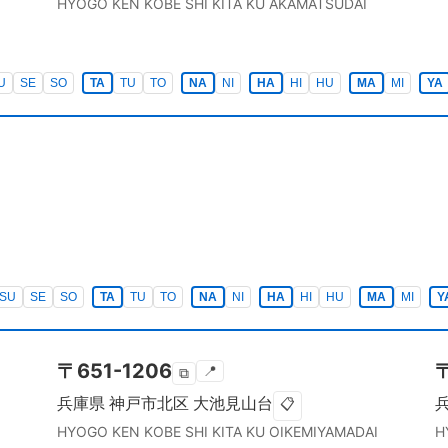
HYOGO KEN
KOBE SHI KITA KU
AKAMATSUDAI
U
SE
SO
TA
TU
TO
NA
NI
HA
HI
HU
MA
MI
YA
SU
SE
SO
TA
TU
TO
NA
NI
HA
HI
HU
MA
MI
Y
〒
651-1206
📍
⧉
兵庫県
神戸市北区
大池見山台
📋
HYOGO KEN
KOBE SHI KITA KU
OIKEMIYAMADAI
H