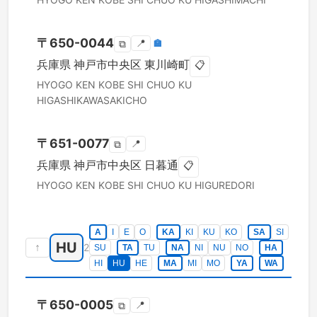
〒
650-0044
📍
🏣
⧉
兵庫県
神戸市中央区
東川崎町
📋
HYOGO KEN
KOBE SHI CHUO KU
HIGASHIKAWASAKICHO
〒
651-0077
📍
⧉
兵庫県
神戸市中央区
日暮通
📋
HYOGO KEN
KOBE SHI CHUO KU
HIGUREDORI
A
I
E
O
KA
KI
KU
KO
SA
SI
HU
↑
2
SU
TA
TU
NA
NI
NU
NO
HA
HI
HU
HE
MA
MI
MO
YA
WA
〒
650-0005
📍
⧉