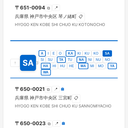
〒
651-0094
📍
⧉
兵庫県
神戸市中央区
琴ノ緒町
📋
HYOGO KEN
KOBE SHI CHUO KU
KOTONOCHO
A
I
E
O
KA
KI
KU
KO
SA
SI
SU
TA
TU
NA
NI
NU
NO
SA
↑
3
HA
HI
HU
HE
MA
MI
MO
YA
WA
〒
650-0021
📍
🏣
⧉
兵庫県
神戸市中央区
三宮町
📋
HYOGO KEN
KOBE SHI CHUO KU
SANNOMIYACHO
〒
650-0023
📍
🏣
⧉