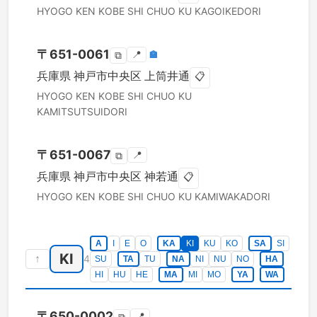
HYOGO KEN
KOBE SHI CHUO KU
KAGOIKEDORI
〒
651-0061
📍
🏣
⧉
兵庫県
神戸市中央区
上筒井通
📋
HYOGO KEN
KOBE SHI CHUO KU
KAMITSUTSUIDORI
〒
651-0067
📍
⧉
兵庫県
神戸市中央区
神若通
📋
HYOGO KEN
KOBE SHI CHUO KU
KAMIWAKADORI
A
I
E
O
KA
KI
KU
KO
SA
SI
KI
↑
4
SU
TA
TU
NA
NI
NU
NO
HA
HI
HU
HE
MA
MI
MO
YA
WA
〒
650-0002
📍