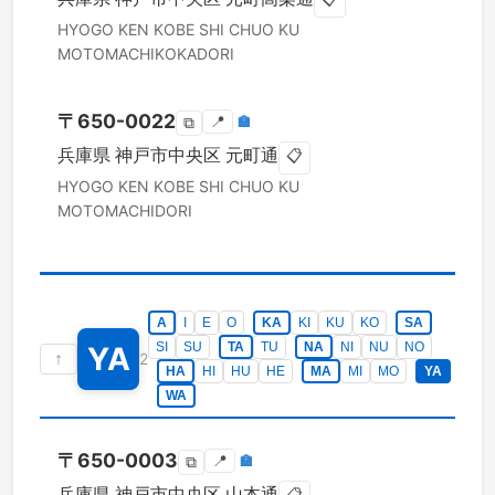
HYOGO KEN
KOBE SHI CHUO KU
MOTOMACHIKOKADORI
〒
650-0022
📍
🏣
⧉
兵庫県
神戸市中央区
元町通
📋
HYOGO KEN
KOBE SHI CHUO KU
MOTOMACHIDORI
A
I
E
O
KA
KI
KU
KO
SA
SI
SU
TA
TU
NA
NI
NU
NO
YA
↑
2
HA
HI
HU
HE
MA
MI
MO
YA
WA
〒
650-0003
📍
🏣
⧉
兵庫県
神戸市中央区
山本通