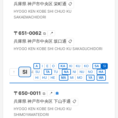
兵庫県
神戸市中央区
栄町通
📋
HYOGO KEN
KOBE SHI CHUO KU
SAKAEMACHIDORI
〒
651-0062
📍
⧉
兵庫県
神戸市中央区
坂口通
📋
HYOGO KEN
KOBE SHI CHUO KU
SAKAGUCHIDORI
A
I
E
O
KA
KI
KU
KO
SA
SI
SI
↑
4
SU
TA
TU
NA
NI
NU
NO
HA
HI
HU
HE
MA
MI
MO
YA
WA
〒
650-0011
📍
🏣
⧉
兵庫県
神戸市中央区
下山手通
📋
HYOGO KEN
KOBE SHI CHUO KU
SHIMOYAMATEDORI