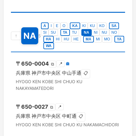
A
I
E
O
KA
KI
KU
KO
SA
SI
SU
TA
TU
NA
NI
NU
NO
NA
↑
5
HA
HI
HU
HE
MA
MI
MO
YA
WA
〒
650-0004
📍
🏣
⧉
兵庫県
神戸市中央区
中山手通
📋
HYOGO KEN
KOBE SHI CHUO KU
NAKAYAMATEDORI
〒
650-0027
📍
⧉
兵庫県
神戸市中央区
中町通
📋
HYOGO KEN
KOBE SHI CHUO KU
NAKAMACHIDORI