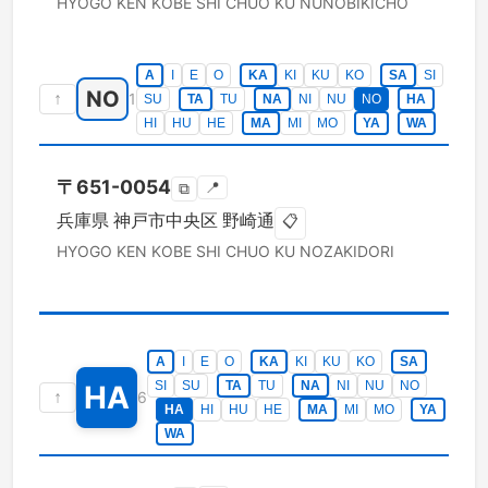
HYOGO KEN
KOBE SHI CHUO KU
NUNOBIKICHO
A
I
E
O
KA
KI
KU
KO
SA
SI
NO
↑
1
SU
TA
TU
NA
NI
NU
NO
HA
HI
HU
HE
MA
MI
MO
YA
WA
〒
651-0054
📍
⧉
兵庫県
神戸市中央区
野崎通
📋
HYOGO KEN
KOBE SHI CHUO KU
NOZAKIDORI
A
I
E
O
KA
KI
KU
KO
SA
SI
SU
TA
TU
NA
NI
NU
NO
HA
↑
6
HA
HI
HU
HE
MA
MI
MO
YA
WA