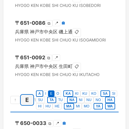
HYOGO KEN
KOBE SHI CHUO KU
ISOBEDORI
〒
651-0086
📍
🏣
⧉
兵庫県
神戸市中央区
磯上通
📋
HYOGO KEN
KOBE SHI CHUO KU
ISOGAMIDORI
〒
651-0092
📍
⧉
兵庫県
神戸市中央区
生田町
📋
HYOGO KEN
KOBE SHI CHUO KU
IKUTACHO
A
I
E
O
KA
KI
KU
KO
SA
SI
E
↑
1
SU
TA
TU
NA
NI
NU
NO
HA
HI
HU
HE
MA
MI
MO
YA
WA
〒
650-0033
📍
🏣
⧉