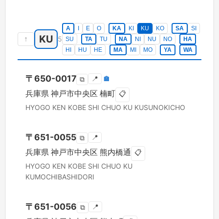
A
I
E
O
KA
KI
KU
KO
SA
SI
KU
↑
5
SU
TA
TU
NA
NI
NU
NO
HA
HI
HU
HE
MA
MI
MO
YA
WA
〒
650-0017
📍
🏣
⧉
兵庫県
神戸市中央区
楠町
📋
HYOGO KEN
KOBE SHI CHUO KU
KUSUNOKICHO
〒
651-0055
📍
⧉
兵庫県
神戸市中央区
熊内橋通
📋
HYOGO KEN
KOBE SHI CHUO KU
KUMOCHIBASHIDORI
〒
651-0056
📍
⧉