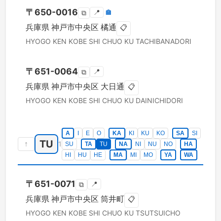
〒
650-0016
📍
🏣
⧉
兵庫県
神戸市中央区
橘通
📋
HYOGO KEN
KOBE SHI CHUO KU
TACHIBANADORI
〒
651-0064
📍
⧉
兵庫県
神戸市中央区
大日通
📋
HYOGO KEN
KOBE SHI CHUO KU
DAINICHIDORI
A
I
E
O
KA
KI
KU
KO
SA
SI
TU
↑
1
SU
TA
TU
NA
NI
NU
NO
HA
HI
HU
HE
MA
MI
MO
YA
WA
〒
651-0071
📍
⧉
兵庫県
神戸市中央区
筒井町
📋
HYOGO KEN
KOBE SHI CHUO KU
TSUTSUICHO