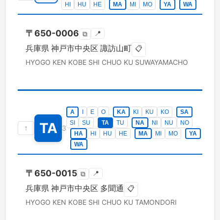
HI
HU
HE
MA
MI
MO
YA
WA
〒
650-0006
📍
⧉
兵庫県
神戸市中央区
諏訪山町
📋
HYOGO KEN
KOBE SHI CHUO KU
SUWAYAMACHO
A
I
E
O
KA
KI
KU
KO
SA
SI
SU
TA
TU
NA
NI
NU
NO
TA
↑
3
HA
HI
HU
HE
MA
MI
MO
YA
WA
〒
650-0015
📍
⧉
兵庫県
神戸市中央区
多聞通
📋
HYOGO KEN
KOBE SHI CHUO KU
TAMONDORI