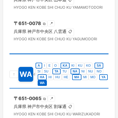
📋
HYOGO KEN
KOBE SHI CHUO KU
YAMAMOTODORI
〒
651-0078
📍
⧉
兵庫県
神戸市中央区
八雲通
📋
HYOGO KEN
KOBE SHI CHUO KU
YAGUMODORI
A
I
E
O
KA
KI
KU
KO
SA
SI
SU
TA
TU
NA
NI
NU
NO
WA
↑
4
HA
HI
HU
HE
MA
MI
MO
YA
WA
〒
651-0065
📍
⧉
兵庫県
神戸市中央区
割塚通
📋
HYOGO KEN
KOBE SHI CHUO KU
WARIZUKADORI