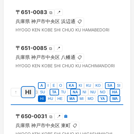
〒
651-0083
📍
⧉
兵庫県
神戸市中央区
浜辺通
📋
HYOGO KEN
KOBE SHI CHUO KU
HAMABEDORI
〒
651-0085
📍
⧉
兵庫県
神戸市中央区
八幡通
📋
HYOGO KEN
KOBE SHI CHUO KU
HACHIMANDORI
A
I
E
O
KA
KI
KU
KO
SA
SI
HI
↑
3
SU
TA
TU
NA
NI
NU
NO
HA
HI
HU
HE
MA
MI
MO
YA
WA
〒
650-0031
📍
🏣
⧉
兵庫県
神戸市中央区
東町
📋
HYOGO KEN
KOBE SHI CHUO KU
HIGASHIMACHI