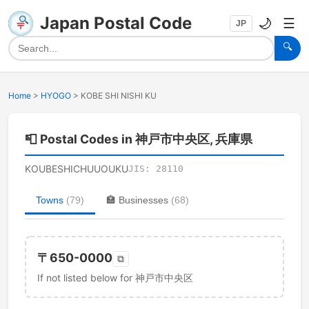
Japan Postal Code
🌙
☰
JP
🔍
Home
>
HYOGO
>
KOBE SHI NISHI KU
📮
Postal Codes in 神戸市中央区, 兵庫県
KOUBESHICHUUOUKU
JIS:
28110
Towns
(
79
)
🏣
Businesses
(
68
)
〒
650-0000
⧉
If not listed below for 神戸市中央区