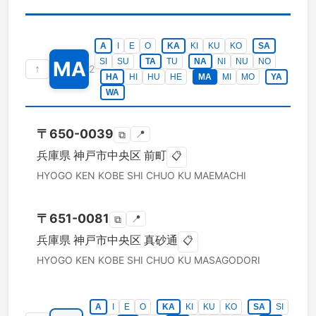
A
I
E
O
KA
KI
KU
KO
SA
SI
SU
TA
TU
NA
NI
NU
NO
MA
↑
2
HA
HI
HU
HE
MA
MI
MO
YA
WA
〒
650-0039
📍
⧉
兵庫県
神戸市中央区
前町
📋
HYOGO KEN
KOBE SHI CHUO KU
MAEMACHI
〒
651-0081
📍
⧉
兵庫県
神戸市中央区
真砂通
📋
HYOGO KEN
KOBE SHI CHUO KU
MASAGODORI
A
I
E
O
KA
KI
KU
KO
SA
SI