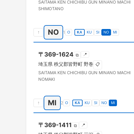
SAITAMA KEN
CHICHIBU GUN MINANO MACHI
SHIMOTANO
NO
↑
1
O
KA
KU
SI
NO
MI
〒
369-1624
📍
⧉
埼玉県
秩父郡皆野町
野巻
📋
SAITAMA KEN
CHICHIBU GUN MINANO MACHI
NOMAKI
MI
↑
2
O
KA
KU
SI
NO
MI
〒
369-1411
📍
⧉