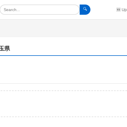
🔍
🆕
Up
埼玉県