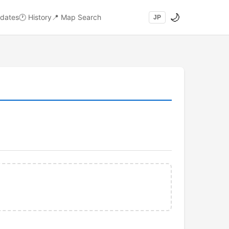
🌙
dates
🕐
History
📍
Map Search
JP