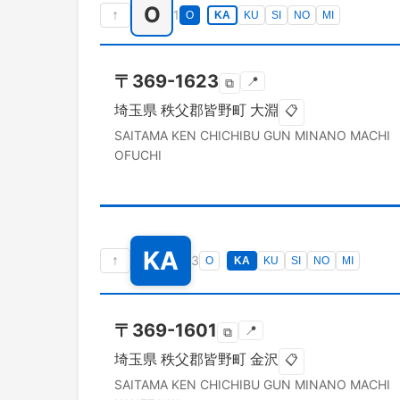
O
↑
1
O
KA
KU
SI
NO
MI
〒
369-1623
📍
⧉
埼玉県
秩父郡皆野町
大淵
📋
SAITAMA KEN
CHICHIBU GUN MINANO MACHI
OFUCHI
KA
↑
3
O
KA
KU
SI
NO
MI
〒
369-1601
📍
⧉
埼玉県
秩父郡皆野町
金沢
📋
SAITAMA KEN
CHICHIBU GUN MINANO MACHI