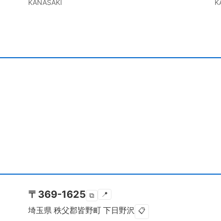
KANASAKI
K
〒
369-1625
📍
⧉
埼玉県
秩父郡皆野町
下日野沢
📋