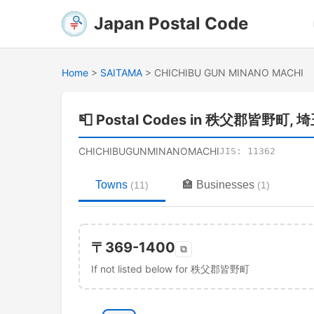
Japan Postal Code
Home
>
SAITAMA
>
CHICHIBU GUN MINANO MACHI
📮
Postal Codes in 秩父郡皆野町, 
CHICHIBUGUNMINANOMACHI
JIS:
11362
Towns
🏣
Businesses
(
11
)
(
1
)
〒
369-1400
⧉
If not listed below for 秩父郡皆野町