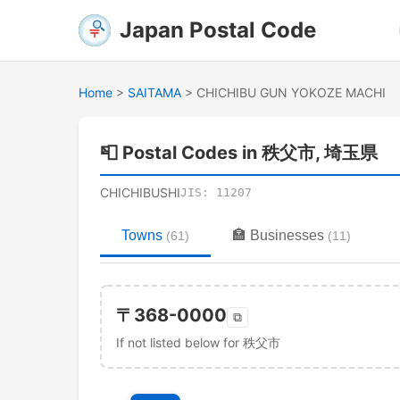
Japan Postal Code
Home
>
SAITAMA
>
CHICHIBU GUN YOKOZE MACHI
📮
Postal Codes in 秩父市, 埼玉県
CHICHIBUSHI
JIS:
11207
Towns
🏣
Businesses
(
61
)
(
11
)
〒
368-0000
⧉
If not listed below for 秩父市