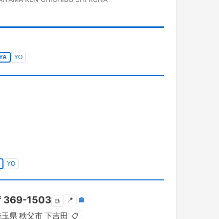
YA
YO
YO
〒
369-1503
📍
🏣
⧉
埼玉県
秩父市
下吉田
📋