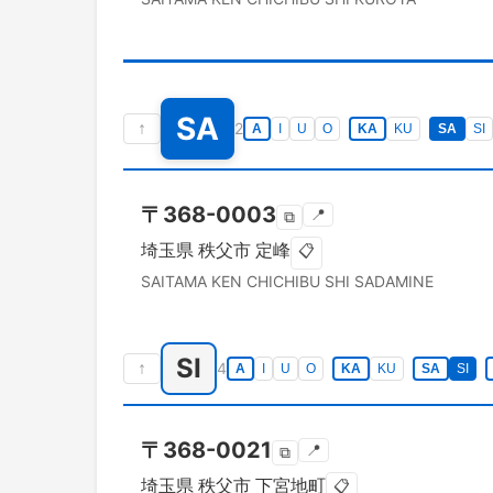
SA
↑
2
A
I
U
O
KA
KU
SA
SI
〒
368-0003
📍
⧉
埼玉県
秩父市
定峰
📋
SAITAMA KEN
CHICHIBU SHI
SADAMINE
SI
↑
4
A
I
U
O
KA
KU
SA
SI
〒
368-0021
📍
⧉
埼玉県
秩父市
下宮地町
📋