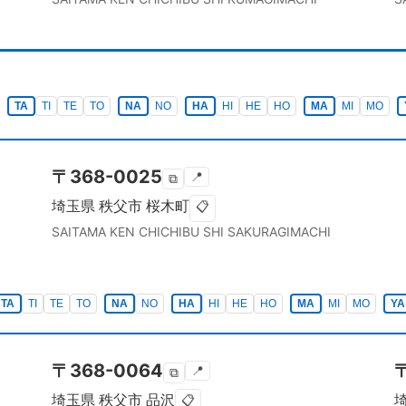
TA
TI
TE
TO
NA
NO
HA
HI
HE
HO
MA
MI
MO
〒
368-0025
📍
⧉
埼玉県
秩父市
桜木町
📋
SAITAMA KEN
CHICHIBU SHI
SAKURAGIMACHI
TA
TI
TE
TO
NA
NO
HA
HI
HE
HO
MA
MI
MO
YA
〒
368-0064
📍
⧉
埼玉県
秩父市
品沢
📋