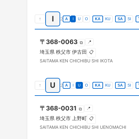
I
↑
2
A
I
U
O
KA
KU
SA
SI
〒
368-0063
📍
⧉
埼玉県
秩父市
伊古田
📋
SAITAMA KEN
CHICHIBU SHI
IKOTA
U
↑
2
A
I
U
O
KA
KU
SA
SI
〒
368-0031
📍
⧉
埼玉県
秩父市
上野町
📋
SAITAMA KEN
CHICHIBU SHI
UENOMACHI