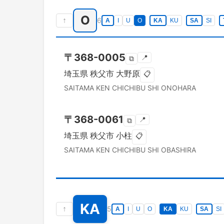
O
↑
6
A
I
U
O
KA
KU
SA
SI
〒
368-0005
📍
⧉
埼玉県
秩父市
大野原
📋
SAITAMA KEN
CHICHIBU SHI
ONOHARA
〒
368-0061
📍
⧉
埼玉県
秩父市
小柱
📋
SAITAMA KEN
CHICHIBU SHI
OBASHIRA
KA
↑
5
A
I
U
O
KA
KU
SA
SI