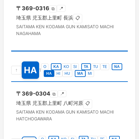
〒
369-0316
📍
⧉
埼玉県
児玉郡上里町
長浜
📋
SAITAMA KEN
KODAMA GUN KAMISATO MACHI
NAGAHAMA
O
KA
KO
SI
TA
TU
TE
NA
HA
↑
1
HA
HI
HU
MA
MI
〒
369-0304
📍
⧉
埼玉県
児玉郡上里町
八町河原
📋
SAITAMA KEN
KODAMA GUN KAMISATO MACHI
HATCHOGAWARA