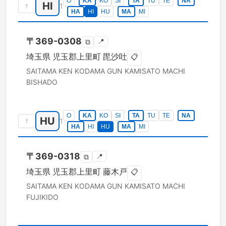
O
KA
KO
SI
TA
TU
TE
NA
HI
↑
1
HA
HI
HU
MA
MI
〒
369-0308
📍
⧉
埼玉県
児玉郡上里町
毘沙吐
📋
SAITAMA KEN
KODAMA GUN KAMISATO MACHI
BISHADO
O
KA
KO
SI
TA
TU
TE
NA
HU
↑
1
HA
HI
HU
MA
MI
〒
369-0318
📍
⧉
埼玉県
児玉郡上里町
藤木戸
📋
SAITAMA KEN
KODAMA GUN KAMISATO MACHI
FUJIKIDO