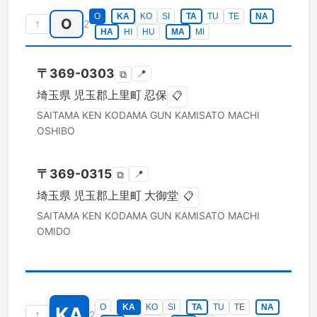
O
KA
KO
SI
TA
TU
TE
NA
O
↑
2
HA
HI
HU
MA
MI
〒
369-0303
📍
⧉
埼玉県
児玉郡上里町
忍保
📋
SAITAMA KEN
KODAMA GUN KAMISATO MACHI
OSHIBO
〒
369-0315
📍
⧉
埼玉県
児玉郡上里町
大御堂
📋
SAITAMA KEN
KODAMA GUN KAMISATO MACHI
OMIDO
O
KA
KO
SI
TA
TU
TE
NA
KA
↑
2