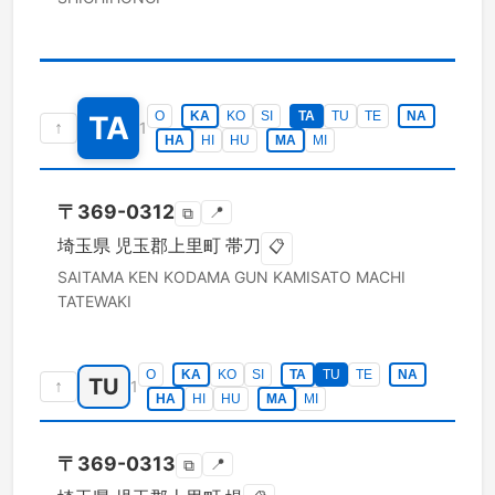
O
KA
KO
SI
TA
TU
TE
NA
TA
↑
1
HA
HI
HU
MA
MI
〒
369-0312
📍
⧉
埼玉県
児玉郡上里町
帯刀
📋
SAITAMA KEN
KODAMA GUN KAMISATO MACHI
TATEWAKI
O
KA
KO
SI
TA
TU
TE
NA
TU
↑
1
HA
HI
HU
MA
MI
〒
369-0313
📍
⧉