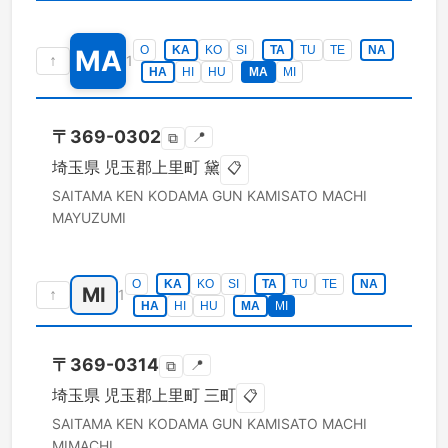
O
KA
KO
SI
TA
TU
TE
NA
MA
↑
1
HA
HI
HU
MA
MI
〒
369-0302
📍
⧉
埼玉県
児玉郡上里町
黛
📋
SAITAMA KEN
KODAMA GUN KAMISATO MACHI
MAYUZUMI
O
KA
KO
SI
TA
TU
TE
NA
MI
↑
1
HA
HI
HU
MA
MI
〒
369-0314
📍
⧉
埼玉県
児玉郡上里町
三町
📋
SAITAMA KEN
KODAMA GUN KAMISATO MACHI
MIMACHI