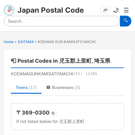
Japan Postal Code
🌙
☰
JP
🔍
Home
>
SAITAMA
>
KODAMA GUN KAMISATO MACHI
📮
Postal Codes in 児玉郡上里町, 埼玉県
KODAMAGUNKAMISATOMACHI
JIS:
11385
Towns
(
17
)
🏣
Businesses
(
3
)
〒
369-0300
⧉
If not listed below for 児玉郡上里町