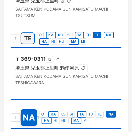
埼玉県
児玉郡上里町
堤
📋
SAITAMA KEN
KODAMA GUN KAMISATO MACHI
TSUTSUMI
O
KA
KO
SI
TA
TU
TE
NA
TE
↑
1
HA
HI
HU
MA
MI
〒
369-0311
📍
⧉
埼玉県
児玉郡上里町
勅使河原
📋
SAITAMA KEN
KODAMA GUN KAMISATO MACHI
TESHIGAWARA
O
KA
KO
SI
TA
TU
TE
NA
NA
↑
1
HA
HI
HU
MA
MI