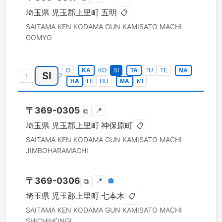
埼玉県
児玉郡上里町
五明
📋
SAITAMA KEN
KODAMA GUN KAMISATO MACHI
GOMYO
O
KA
KO
SI
TA
TU
TE
NA
SI
↑
2
HA
HI
HU
MA
MI
〒
369-0305
📍
⧉
埼玉県
児玉郡上里町
神保原町
📋
SAITAMA KEN
KODAMA GUN KAMISATO MACHI
JIMBOHARAMACHI
〒
369-0306
📍
🏣
⧉
埼玉県
児玉郡上里町
七本木
📋
SAITAMA KEN
KODAMA GUN KAMISATO MACHI
SHICHIHONGI