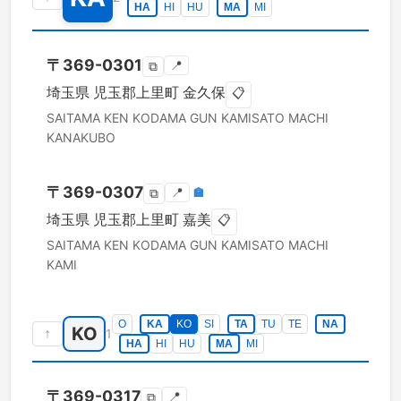
HA
HI
HU
MA
MI
〒
369-0301
📍
⧉
埼玉県
児玉郡上里町
金久保
📋
SAITAMA KEN
KODAMA GUN KAMISATO MACHI
KANAKUBO
〒
369-0307
📍
🏣
⧉
埼玉県
児玉郡上里町
嘉美
📋
SAITAMA KEN
KODAMA GUN KAMISATO MACHI
KAMI
O
KA
KO
SI
TA
TU
TE
NA
KO
↑
1
HA
HI
HU
MA
MI
〒
369-0317
📍
⧉