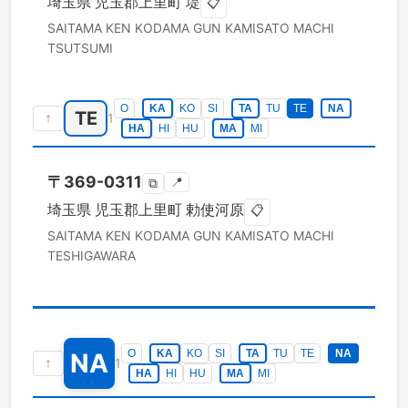
埼玉県
児玉郡上里町
堤
📋
SAITAMA KEN
KODAMA GUN KAMISATO MACHI
TSUTSUMI
O
KA
KO
SI
TA
TU
TE
NA
TE
↑
1
HA
HI
HU
MA
MI
〒
369-0311
📍
⧉
埼玉県
児玉郡上里町
勅使河原
📋
SAITAMA KEN
KODAMA GUN KAMISATO MACHI
TESHIGAWARA
O
KA
KO
SI
TA
TU
TE
NA
NA
↑
1
HA
HI
HU
MA
MI