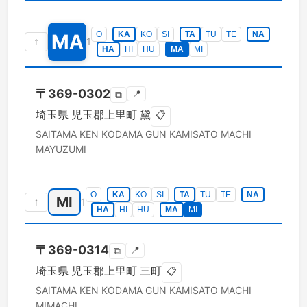
O
KA
KO
SI
TA
TU
TE
NA
MA
↑
1
HA
HI
HU
MA
MI
〒
369-0302
📍
⧉
埼玉県
児玉郡上里町
黛
📋
SAITAMA KEN
KODAMA GUN KAMISATO MACHI
MAYUZUMI
O
KA
KO
SI
TA
TU
TE
NA
MI
↑
1
HA
HI
HU
MA
MI
〒
369-0314
📍
⧉
埼玉県
児玉郡上里町
三町
📋
SAITAMA KEN
KODAMA GUN KAMISATO MACHI
MIMACHI