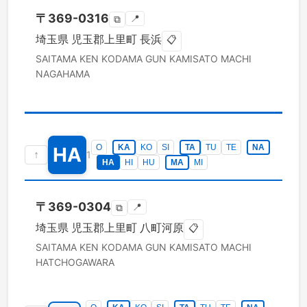
〒
369-0316
📍
⧉
埼玉県
児玉郡上里町
長浜
📋
SAITAMA KEN
KODAMA GUN KAMISATO MACHI
NAGAHAMA
O
KA
KO
SI
TA
TU
TE
NA
HA
↑
1
HA
HI
HU
MA
MI
〒
369-0304
📍
⧉
埼玉県
児玉郡上里町
八町河原
📋
SAITAMA KEN
KODAMA GUN KAMISATO MACHI
HATCHOGAWARA