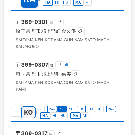
HA
HI
HU
MA
MI
〒
369-0301
📍
⧉
埼玉県
児玉郡上里町
金久保
📋
SAITAMA KEN
KODAMA GUN KAMISATO MACHI
KANAKUBO
〒
369-0307
📍
🏣
⧉
埼玉県
児玉郡上里町
嘉美
📋
SAITAMA KEN
KODAMA GUN KAMISATO MACHI
KAMI
O
KA
KO
SI
TA
TU
TE
NA
KO
↑
1
HA
HI
HU
MA
MI
〒
369-0317
📍
⧉