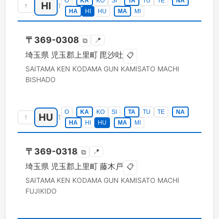
O
KA
KO
SI
TA
TU
TE
NA
HI
↑
1
HA
HI
HU
MA
MI
〒
369-0308
📍
⧉
埼玉県
児玉郡上里町
毘沙吐
📋
SAITAMA KEN
KODAMA GUN KAMISATO MACHI
BISHADO
O
KA
KO
SI
TA
TU
TE
NA
HU
↑
1
HA
HI
HU
MA
MI
〒
369-0318
📍
⧉
埼玉県
児玉郡上里町
藤木戸
📋
SAITAMA KEN
KODAMA GUN KAMISATO MACHI
FUJIKIDO