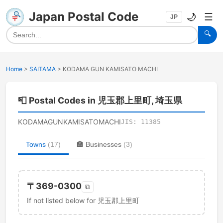
Japan Postal Code
🌙
☰
JP
🔍
Home
>
SAITAMA
>
KODAMA GUN KAMISATO MACHI
📮
Postal Codes in 児玉郡上里町, 埼玉県
KODAMAGUNKAMISATOMACHI
JIS:
11385
Towns
(
17
)
🏣
Businesses
(
3
)
〒
369-0300
⧉
If not listed below for 児玉郡上里町