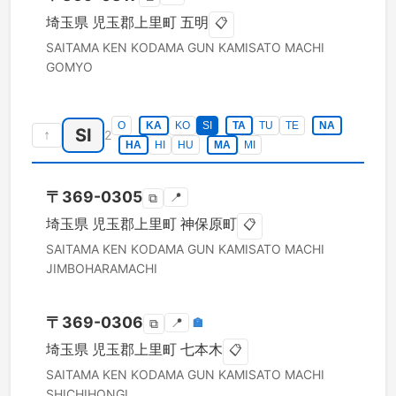
埼玉県
児玉郡上里町
五明
📋
SAITAMA KEN
KODAMA GUN KAMISATO MACHI
GOMYO
O
KA
KO
SI
TA
TU
TE
NA
SI
↑
2
HA
HI
HU
MA
MI
〒
369-0305
📍
⧉
埼玉県
児玉郡上里町
神保原町
📋
SAITAMA KEN
KODAMA GUN KAMISATO MACHI
JIMBOHARAMACHI
〒
369-0306
📍
🏣
⧉
埼玉県
児玉郡上里町
七本木
📋
SAITAMA KEN
KODAMA GUN KAMISATO MACHI
SHICHIHONGI