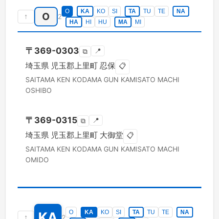
O
KA
KO
SI
TA
TU
TE
NA
O
↑
2
HA
HI
HU
MA
MI
〒
369-0303
📍
⧉
埼玉県
児玉郡上里町
忍保
📋
SAITAMA KEN
KODAMA GUN KAMISATO MACHI
OSHIBO
〒
369-0315
📍
⧉
埼玉県
児玉郡上里町
大御堂
📋
SAITAMA KEN
KODAMA GUN KAMISATO MACHI
OMIDO
O
KA
KO
SI
TA
TU
TE
NA
KA
↑
2