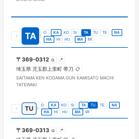
O
KA
KO
SI
TA
TU
TE
NA
TA
↑
1
HA
HI
HU
MA
MI
〒
369-0312
📍
⧉
埼玉県
児玉郡上里町
帯刀
📋
SAITAMA KEN
KODAMA GUN KAMISATO MACHI
TATEWAKI
O
KA
KO
SI
TA
TU
TE
NA
TU
↑
1
HA
HI
HU
MA
MI
〒
369-0313
📍
⧉