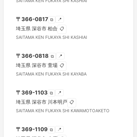
SAITAMA KEN
FUKAYA SHI
KASHIAI
〒
366-0817
📍
⧉
埼玉県
深谷市
柏合
📋
SAITAMA KEN
FUKAYA SHI
KASHIAI
〒
366-0818
📍
⧉
埼玉県
深谷市
萱場
📋
SAITAMA KEN
FUKAYA SHI
KAYABA
〒
369-1103
📍
⧉
埼玉県
深谷市
川本明戸
📋
SAITAMA KEN
FUKAYA SHI
KAWAMOTOAKETO
〒
369-1109
📍
⧉