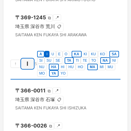
〒
369-1245
📍
⧉
埼玉県
深谷市
荒川
📋
SAITAMA KEN
FUKAYA SHI
ARAKAWA
A
I
U
E
O
KA
KI
KU
KO
SA
SI
SU
SE
TA
TI
TE
TO
NA
NI
I
↑
5
NU
HA
HI
HU
HO
MA
MI
MU
MO
YA
YO
〒
366-0011
📍
⧉
埼玉県
深谷市
石塚
📋
SAITAMA KEN
FUKAYA SHI
ISHIZUKA
〒
366-0026
📍
⧉