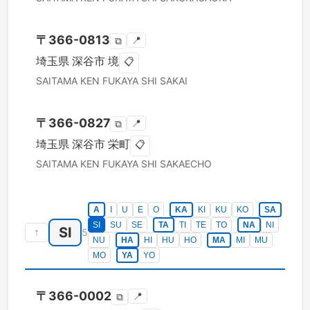
〒
366-0813
📍
⧉
埼玉県
深谷市
境
📋
SAITAMA KEN
FUKAYA SHI
SAKAI
〒
366-0827
📍
⧉
埼玉県
深谷市
栄町
📋
SAITAMA KEN
FUKAYA SHI
SAKAECHO
A
I
U
E
O
KA
KI
KU
KO
SA
SI
SU
SE
TA
TI
TE
TO
NA
NI
SI
↑
5
NU
HA
HI
HU
HO
MA
MI
MU
MO
YA
YO
〒
366-0002
📍
⧉