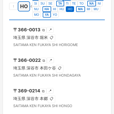
SI
SU
SE
TA
TI
TE
TO
NA
NI
HO
↑
4
NU
HA
HI
HU
HO
MA
MI
MU
MO
YA
YO
〒
366-0013
📍
⧉
埼玉県
深谷市
堀米
📋
SAITAMA KEN
FUKAYA SHI
HORIGOME
〒
366-0022
📍
⧉
埼玉県
深谷市
本田ケ谷
📋
SAITAMA KEN
FUKAYA SHI
HONDAGAYA
〒
369-0214
📍
⧉
埼玉県
深谷市
本郷
📋
SAITAMA KEN
FUKAYA SHI
HONGO