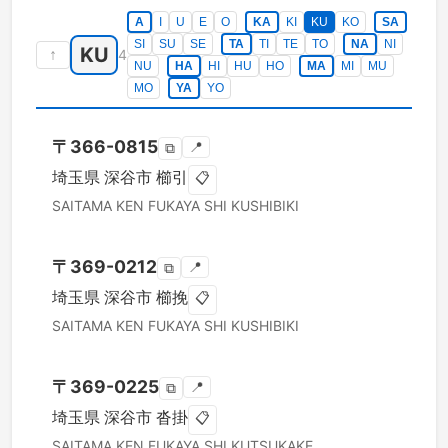
A
I
U
E
O
KA
KI
KU
KO
SA
SI
SU
SE
TA
TI
TE
TO
NA
NI
KU
↑
4
NU
HA
HI
HU
HO
MA
MI
MU
MO
YA
YO
〒
366-0815
📍
⧉
埼玉県
深谷市
櫛引
📋
SAITAMA KEN
FUKAYA SHI
KUSHIBIKI
〒
369-0212
📍
⧉
埼玉県
深谷市
櫛挽
📋
SAITAMA KEN
FUKAYA SHI
KUSHIBIKI
〒
369-0225
📍
⧉
埼玉県
深谷市
沓掛
📋
SAITAMA KEN
FUKAYA SHI
KUTSUKAKE