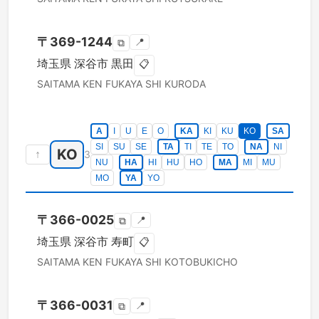
〒
369-1244
📍
⧉
埼玉県
深谷市
黒田
📋
SAITAMA KEN
FUKAYA SHI
KURODA
A
I
U
E
O
KA
KI
KU
KO
SA
SI
SU
SE
TA
TI
TE
TO
NA
NI
KO
↑
3
NU
HA
HI
HU
HO
MA
MI
MU
MO
YA
YO
〒
366-0025
📍
⧉
埼玉県
深谷市
寿町
📋
SAITAMA KEN
FUKAYA SHI
KOTOBUKICHO
〒
366-0031
📍
⧉