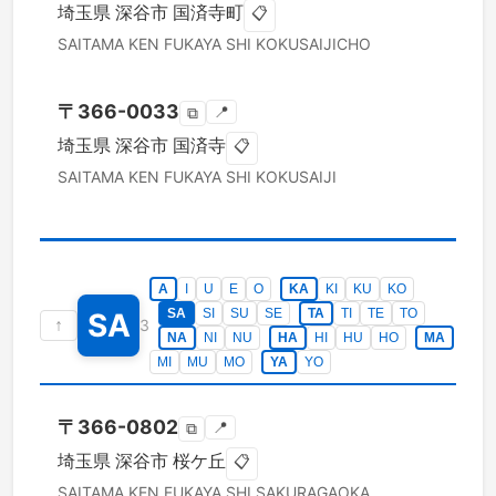
埼玉県
深谷市
国済寺町
📋
SAITAMA KEN
FUKAYA SHI
KOKUSAIJICHO
〒
366-0033
📍
⧉
埼玉県
深谷市
国済寺
📋
SAITAMA KEN
FUKAYA SHI
KOKUSAIJI
A
I
U
E
O
KA
KI
KU
KO
SA
SI
SU
SE
TA
TI
TE
TO
SA
↑
3
NA
NI
NU
HA
HI
HU
HO
MA
MI
MU
MO
YA
YO
〒
366-0802
📍
⧉
埼玉県
深谷市
桜ケ丘
📋
SAITAMA KEN
FUKAYA SHI
SAKURAGAOKA