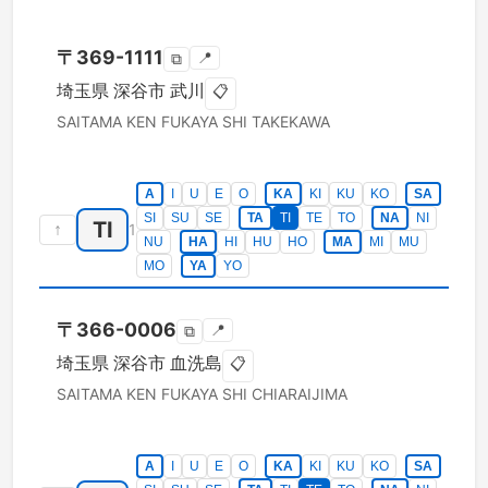
〒
369-1111
📍
⧉
埼玉県
深谷市
武川
📋
SAITAMA KEN
FUKAYA SHI
TAKEKAWA
A
I
U
E
O
KA
KI
KU
KO
SA
SI
SU
SE
TA
TI
TE
TO
NA
NI
TI
↑
1
NU
HA
HI
HU
HO
MA
MI
MU
MO
YA
YO
〒
366-0006
📍
⧉
埼玉県
深谷市
血洗島
📋
SAITAMA KEN
FUKAYA SHI
CHIARAIJIMA
A
I
U
E
O
KA
KI
KU
KO
SA