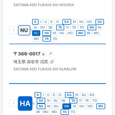
SAITAMA KEN
FUKAYA SHI
NISHIDA
A
I
U
E
O
KA
KI
KU
KO
SA
SI
SU
SE
TA
TI
TE
TO
NA
NI
NU
↑
1
NU
HA
HI
HU
HO
MA
MI
MU
MO
YA
YO
〒
366-0017
📍
⧉
埼玉県
深谷市
沼尻
📋
SAITAMA KEN
FUKAYA SHI
NUMAJIRI
A
I
U
E
O
KA
KI
KU
KO
SA
SI
SU
SE
TA
TI
TE
TO
HA
↑
8
NA
NI
NU
HA
HI
HU
HO
MA
MI
MU
MO
YA
YO