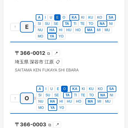
A
I
U
E
O
KA
KI
KU
KO
SA
SI
SU
SE
TA
TI
TE
TO
NA
NI
E
↑
1
NU
HA
HI
HU
HO
MA
MI
MU
MO
YA
YO
〒
366-0012
📍
⧉
埼玉県
深谷市
江原
📋
SAITAMA KEN
FUKAYA SHI
EBARA
A
I
U
E
O
KA
KI
KU
KO
SA
SI
SU
SE
TA
TI
TE
TO
NA
NI
O
↑
9
NU
HA
HI
HU
HO
MA
MI
MU
MO
YA
YO
〒
366-0003
📍
⧉