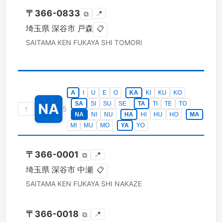
〒
366-0833
📍
⧉
埼玉県
深谷市
戸森
📋
SAITAMA KEN
FUKAYA SHI
TOMORI
A
I
U
E
O
KA
KI
KU
KO
SA
SI
SU
SE
TA
TI
TE
TO
NA
↑
5
NA
NI
NU
HA
HI
HU
HO
MA
MI
MU
MO
YA
YO
〒
366-0001
📍
⧉
埼玉県
深谷市
中瀬
📋
SAITAMA KEN
FUKAYA SHI
NAKAZE
〒
366-0018
📍
⧉