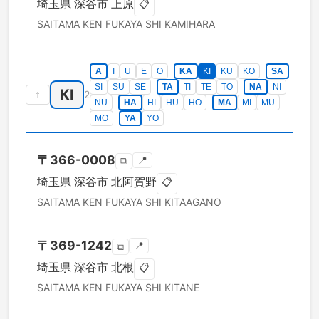
埼玉県
深谷市
上原
📋
SAITAMA KEN
FUKAYA SHI
KAMIHARA
A
I
U
E
O
KA
KI
KU
KO
SA
SI
SU
SE
TA
TI
TE
TO
NA
NI
KI
↑
2
NU
HA
HI
HU
HO
MA
MI
MU
MO
YA
YO
〒
366-0008
📍
⧉
埼玉県
深谷市
北阿賀野
📋
SAITAMA KEN
FUKAYA SHI
KITAAGANO
〒
369-1242
📍
⧉
埼玉県
深谷市
北根
📋
SAITAMA KEN
FUKAYA SHI
KITANE