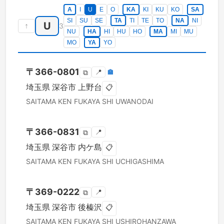
A
I
U
E
O
KA
KI
KU
KO
SA
SI
SU
SE
TA
TI
TE
TO
NA
NI
U
↑
3
NU
HA
HI
HU
HO
MA
MI
MU
MO
YA
YO
〒
366-0801
📍
🏣
⧉
埼玉県
深谷市
上野台
📋
SAITAMA KEN
FUKAYA SHI
UWANODAI
〒
366-0831
📍
⧉
埼玉県
深谷市
内ケ島
📋
SAITAMA KEN
FUKAYA SHI
UCHIGASHIMA
〒
369-0222
📍
⧉
埼玉県
深谷市
後榛沢
📋
SAITAMA KEN
FUKAYA SHI
USHIROHANZAWA