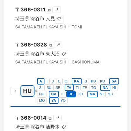
〒
366-0811
📍
⧉
埼玉県
深谷市
人見
📋
SAITAMA KEN
FUKAYA SHI
HITOMI
〒
366-0828
📍
⧉
埼玉県
深谷市
東大沼
📋
SAITAMA KEN
FUKAYA SHI
HIGASHIONUMA
A
I
U
E
O
KA
KI
KU
KO
SA
SI
SU
SE
TA
TI
TE
TO
NA
NI
HU
↑
4
NU
HA
HI
HU
HO
MA
MI
MU
MO
YA
YO
〒
366-0014
📍
⧉
埼玉県
深谷市
藤野木
📋