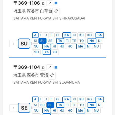
〒
369-1106
📍
🏣
⧉
埼玉県
深谷市
白草台
📋
SAITAMA KEN
FUKAYA SHI
SHIRAKUSADAI
A
I
U
E
O
KA
KI
KU
KO
SA
SI
SU
SE
TA
TI
TE
TO
NA
NI
SU
↑
1
NU
HA
HI
HU
HO
MA
MI
MU
MO
YA
YO
〒
369-1104
📍
🏣
⧉
埼玉県
深谷市
菅沼
📋
SAITAMA KEN
FUKAYA SHI
SUGANUMA
A
I
U
E
O
KA
KI
KU
KO
SA
SI
SU
SE
TA
TI
TE
TO
NA
NI
SE
↑
1
NU
HA
HI
HU
HO
MA
MI
MU