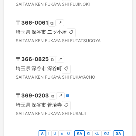
SAITAMA KEN
FUKAYA SHI
FUJINOKI
〒
366-0061
📍
⧉
埼玉県
深谷市
二ツ小屋
📋
SAITAMA KEN
FUKAYA SHI
FUTATSUGOYA
〒
366-0825
📍
⧉
埼玉県
深谷市
深谷町
📋
SAITAMA KEN
FUKAYA SHI
FUKAYACHO
〒
369-0203
📍
🏣
⧉
埼玉県
深谷市
普済寺
📋
SAITAMA KEN
FUKAYA SHI
FUSAIJI
A
I
U
E
O
KA
KI
KU
KO
SA