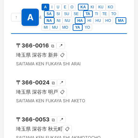
A
I
U
E
O
KA
KI
KU
KO
SA
SI
SU
SE
TA
TI
TE
TO
A
↑
4
NA
NI
NU
HA
HI
HU
HO
MA
MI
MU
MO
YA
YO
〒
366-0016
📍
⧉
埼玉県
深谷市
新井
📋
SAITAMA KEN
FUKAYA SHI
ARAI
〒
366-0024
📍
⧉
埼玉県
深谷市
明戸
📋
SAITAMA KEN
FUKAYA SHI
AKETO
〒
366-0053
📍
⧉
埼玉県
深谷市
秋元町
📋
SAITAMA KEN
FUKAYA SHI
AKIMOTOCHO