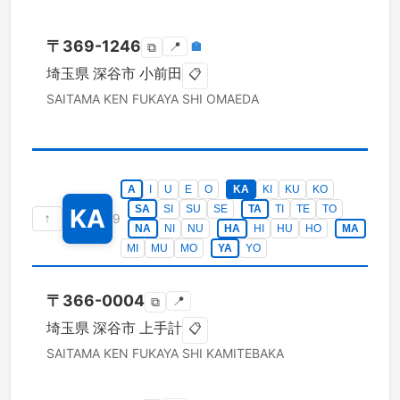
〒
369-1246
📍
🏣
⧉
埼玉県
深谷市
小前田
📋
SAITAMA KEN
FUKAYA SHI
OMAEDA
A
I
U
E
O
KA
KI
KU
KO
SA
SI
SU
SE
TA
TI
TE
TO
KA
↑
9
NA
NI
NU
HA
HI
HU
HO
MA
MI
MU
MO
YA
YO
〒
366-0004
📍
⧉
埼玉県
深谷市
上手計
📋
SAITAMA KEN
FUKAYA SHI
KAMITEBAKA