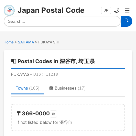
Japan Postal Code
🌙
☰
JP
🔍
Home
>
SAITAMA
>
FUKAYA SHI
📮
Postal Codes in 深谷市, 埼玉県
FUKAYASHI
JIS:
11218
Towns
(
105
)
🏣
Businesses
(
17
)
〒
366-0000
⧉
If not listed below for 深谷市