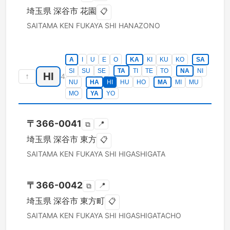
埼玉県
深谷市
花園
📋
SAITAMA KEN
FUKAYA SHI
HANAZONO
A
I
U
E
O
KA
KI
KU
KO
SA
SI
SU
SE
TA
TI
TE
TO
NA
NI
HI
↑
4
NU
HA
HI
HU
HO
MA
MI
MU
MO
YA
YO
〒
366-0041
📍
⧉
埼玉県
深谷市
東方
📋
SAITAMA KEN
FUKAYA SHI
HIGASHIGATA
〒
366-0042
📍
⧉
埼玉県
深谷市
東方町
📋
SAITAMA KEN
FUKAYA SHI
HIGASHIGATACHO