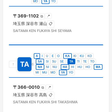
MO
YA
YO
〒
369-1102
📍
⧉
埼玉県
深谷市
瀬山
📋
SAITAMA KEN
FUKAYA SHI
SEYAMA
A
I
U
E
O
KA
KI
KU
KO
SA
SI
SU
SE
TA
TI
TE
TO
TA
↑
6
NA
NI
NU
HA
HI
HU
HO
MA
MI
MU
MO
YA
YO
〒
366-0010
📍
⧉
埼玉県
深谷市
高島
📋
SAITAMA KEN
FUKAYA SHI
TAKASHIMA