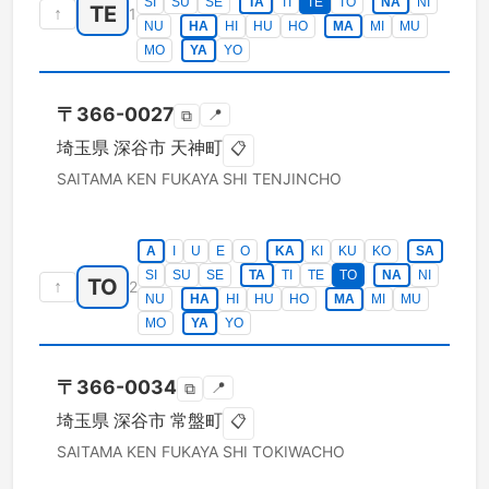
SI
SU
SE
TA
TI
TE
TO
NA
NI
TE
↑
1
NU
HA
HI
HU
HO
MA
MI
MU
MO
YA
YO
〒
366-0027
📍
⧉
埼玉県
深谷市
天神町
📋
SAITAMA KEN
FUKAYA SHI
TENJINCHO
A
I
U
E
O
KA
KI
KU
KO
SA
SI
SU
SE
TA
TI
TE
TO
NA
NI
TO
↑
2
NU
HA
HI
HU
HO
MA
MI
MU
MO
YA
YO
〒
366-0034
📍
⧉
埼玉県
深谷市
常盤町
📋
SAITAMA KEN
FUKAYA SHI
TOKIWACHO