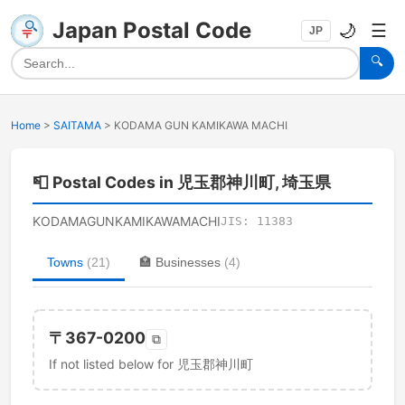
Japan Postal Code
🌙
☰
JP
🔍
Home
>
SAITAMA
>
KODAMA GUN KAMIKAWA MACHI
📮
Postal Codes in 児玉郡神川町, 埼玉県
KODAMAGUNKAMIKAWAMACHI
JIS:
11383
Towns
(
21
)
🏣
Businesses
(
4
)
〒
367-0200
⧉
If not listed below for 児玉郡神川町