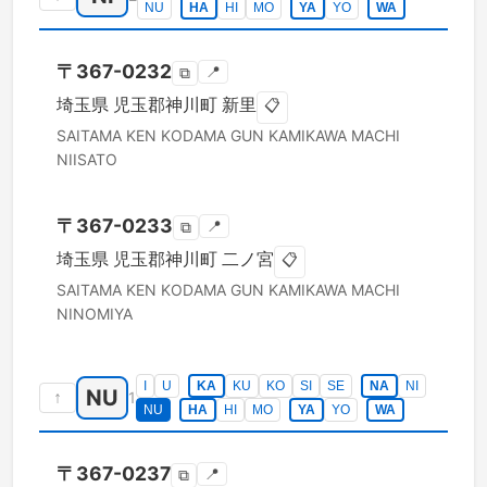
NU
HA
HI
MO
YA
YO
WA
〒
367-0232
📍
⧉
埼玉県
児玉郡神川町
新里
📋
SAITAMA KEN
KODAMA GUN KAMIKAWA MACHI
NIISATO
〒
367-0233
📍
⧉
埼玉県
児玉郡神川町
二ノ宮
📋
SAITAMA KEN
KODAMA GUN KAMIKAWA MACHI
NINOMIYA
I
U
KA
KU
KO
SI
SE
NA
NI
NU
↑
1
NU
HA
HI
MO
YA
YO
WA
〒
367-0237
📍
⧉