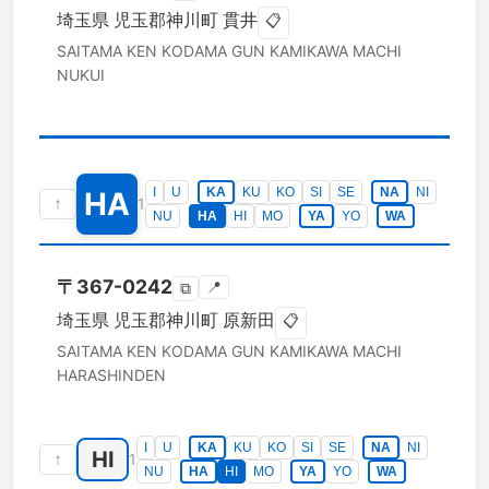
埼玉県
児玉郡神川町
貫井
📋
SAITAMA KEN
KODAMA GUN KAMIKAWA MACHI
NUKUI
I
U
KA
KU
KO
SI
SE
NA
NI
HA
↑
1
NU
HA
HI
MO
YA
YO
WA
〒
367-0242
📍
⧉
埼玉県
児玉郡神川町
原新田
📋
SAITAMA KEN
KODAMA GUN KAMIKAWA MACHI
HARASHINDEN
I
U
KA
KU
KO
SI
SE
NA
NI
HI
↑
1
NU
HA
HI
MO
YA
YO
WA