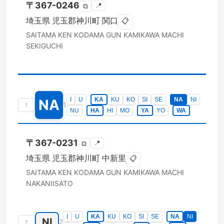
〒
367-0246
📍
⧉
埼玉県
児玉郡神川町
関口
📋
SAITAMA KEN
KODAMA GUN KAMIKAWA MACHI
SEKIGUCHI
I
U
KA
KU
KO
SI
SE
NA
NI
NA
↑
1
NU
HA
HI
MO
YA
YO
WA
〒
367-0231
📍
⧉
埼玉県
児玉郡神川町
中新里
📋
SAITAMA KEN
KODAMA GUN KAMIKAWA MACHI
NAKANIISATO
I
U
KA
KU
KO
SI
SE
NA
NI
NI
↑
2