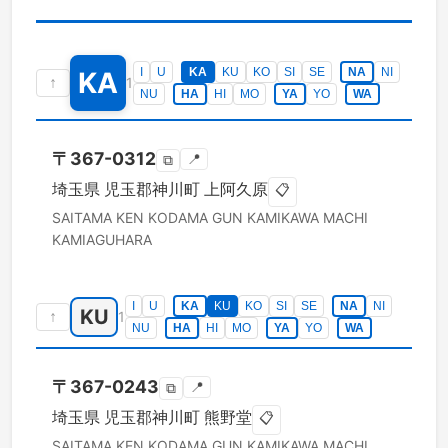
I
U
KA
KU
KO
SI
SE
NA
NI
KA
↑
1
NU
HA
HI
MO
YA
YO
WA
〒
367-0312
📍
⧉
埼玉県
児玉郡神川町
上阿久原
📋
SAITAMA KEN
KODAMA GUN KAMIKAWA MACHI
KAMIAGUHARA
I
U
KA
KU
KO
SI
SE
NA
NI
KU
↑
1
NU
HA
HI
MO
YA
YO
WA
〒
367-0243
📍
⧉
埼玉県
児玉郡神川町
熊野堂
📋
SAITAMA KEN
KODAMA GUN KAMIKAWA MACHI