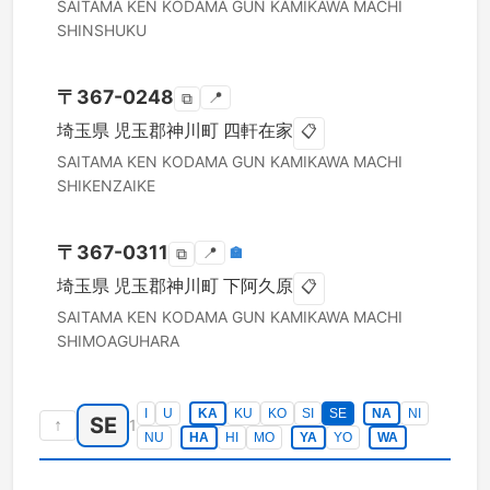
SAITAMA KEN
KODAMA GUN KAMIKAWA MACHI
SHINSHUKU
〒
367-0248
📍
⧉
埼玉県
児玉郡神川町
四軒在家
📋
SAITAMA KEN
KODAMA GUN KAMIKAWA MACHI
SHIKENZAIKE
〒
367-0311
📍
🏣
⧉
埼玉県
児玉郡神川町
下阿久原
📋
SAITAMA KEN
KODAMA GUN KAMIKAWA MACHI
SHIMOAGUHARA
I
U
KA
KU
KO
SI
SE
NA
NI
SE
↑
1
NU
HA
HI
MO
YA
YO
WA