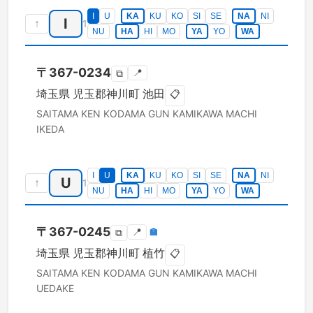
I
U
KA
KU
KO
SI
SE
NA
NI
I
↑
1
NU
HA
HI
MO
YA
YO
WA
〒
367-0234
📍
⧉
埼玉県
児玉郡神川町
池田
📋
SAITAMA KEN
KODAMA GUN KAMIKAWA MACHI
IKEDA
I
U
KA
KU
KO
SI
SE
NA
NI
U
↑
1
NU
HA
HI
MO
YA
YO
WA
〒
367-0245
📍
🏣
⧉
埼玉県
児玉郡神川町
植竹
📋
SAITAMA KEN
KODAMA GUN KAMIKAWA MACHI
UEDAKE