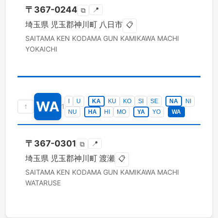
〒
367-0244
📍
⧉
埼玉県
児玉郡神川町
八日市
📋
SAITAMA KEN
KODAMA GUN KAMIKAWA MACHI
YOKAICHI
I
U
KA
KU
KO
SI
SE
NA
NI
WA
↑
1
NU
HA
HI
MO
YA
YO
WA
〒
367-0301
📍
⧉
埼玉県
児玉郡神川町
渡瀬
📋
SAITAMA KEN
KODAMA GUN KAMIKAWA MACHI
WATARUSE