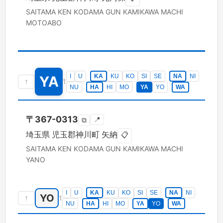
SAITAMA KEN
KODAMA GUN KAMIKAWA MACHI
MOTOABO
I
U
KA
KU
KO
SI
SE
NA
NI
YA
↑
1
NU
HA
HI
MO
YA
YO
WA
〒
367-0313
📍
⧉
埼玉県
児玉郡神川町
矢納
📋
SAITAMA KEN
KODAMA GUN KAMIKAWA MACHI
YANO
I
U
KA
KU
KO
SI
SE
NA
NI
YO
↑
1
NU
HA
HI
MO
YA
YO
WA