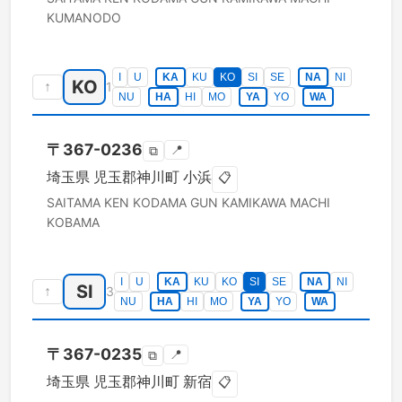
KUMANODO
I
U
KA
KU
KO
SI
SE
NA
NI
KO
↑
1
NU
HA
HI
MO
YA
YO
WA
〒
367-0236
📍
⧉
埼玉県
児玉郡神川町
小浜
📋
SAITAMA KEN
KODAMA GUN KAMIKAWA MACHI
KOBAMA
I
U
KA
KU
KO
SI
SE
NA
NI
SI
↑
3
NU
HA
HI
MO
YA
YO
WA
〒
367-0235
📍
⧉
埼玉県
児玉郡神川町
新宿
📋