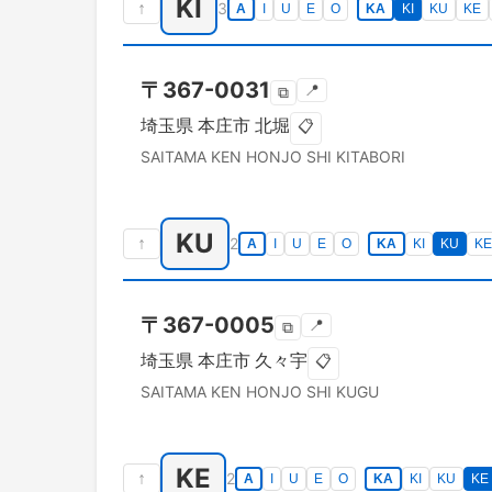
KI
↑
3
A
I
U
E
O
KA
KI
KU
KE
〒
367-0031
📍
⧉
埼玉県
本庄市
北堀
📋
SAITAMA KEN
HONJO SHI
KITABORI
KU
↑
2
A
I
U
E
O
KA
KI
KU
KE
〒
367-0005
📍
⧉
埼玉県
本庄市
久々宇
📋
SAITAMA KEN
HONJO SHI
KUGU
KE
↑
2
A
I
U
E
O
KA
KI
KU
KE