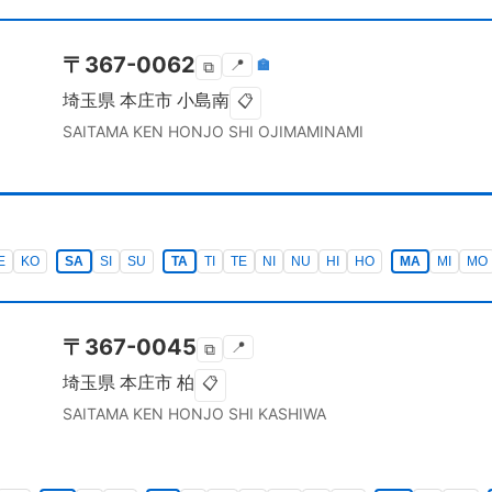
〒
367-0062
📍
🏣
⧉
埼玉県
本庄市
小島南
📋
SAITAMA KEN
HONJO SHI
OJIMAMINAMI
E
KO
SA
SI
SU
TA
TI
TE
NI
NU
HI
HO
MA
MI
MO
〒
367-0045
📍
⧉
埼玉県
本庄市
柏
📋
SAITAMA KEN
HONJO SHI
KASHIWA