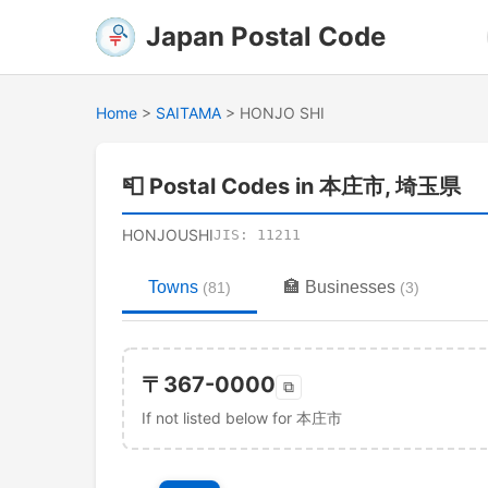
Japan Postal Code
Home
>
SAITAMA
>
HONJO SHI
📮
Postal Codes in 本庄市, 埼玉県
HONJOUSHI
JIS:
11211
Towns
🏣
Businesses
(
81
)
(
3
)
〒
367-0000
⧉
If not listed below for 本庄市