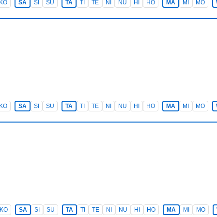
KO
SA
SI
SU
TA
TI
TE
NI
NU
HI
HO
MA
MI
MO
KO
SA
SI
SU
TA
TI
TE
NI
NU
HI
HO
MA
MI
MO
KO
SA
SI
SU
TA
TI
TE
NI
NU
HI
HO
MA
MI
MO