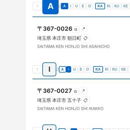
A
↑
2
A
I
U
E
O
KA
KI
KU
KE
〒
367-0026
📍
⧉
埼玉県
本庄市
朝日町
📋
SAITAMA KEN
HONJO SHI
ASAHICHO
I
↑
3
A
I
U
E
O
KA
KI
KU
KE
〒
367-0027
📍
⧉
埼玉県
本庄市
五十子
📋
SAITAMA KEN
HONJO SHI
IKAKKO