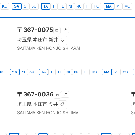
KO
SA
SI
SU
TA
TI
TE
NI
NU
HI
HO
MA
MI
MO
〒
367-0075
📍
⧉
埼玉県
本庄市
新井
📋
SAITAMA KEN
HONJO SHI
ARAI
KO
SA
SI
SU
TA
TI
TE
NI
NU
HI
HO
MA
MI
MO
〒
367-0036
📍
⧉
埼玉県
本庄市
今井
📋
SAITAMA KEN
HONJO SHI
IMAI
S