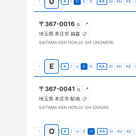
U
↑
1
A
I
U
E
O
KA
KI
KU
KE
〒
367-0016
📍
⧉
埼玉県
本庄市
鵜森
📋
SAITAMA KEN
HONJO SHI
UNOMORI
E
↑
1
A
I
U
E
O
KA
KI
KU
KE
〒
367-0041
📍
⧉
埼玉県
本庄市
駅南
📋
SAITAMA KEN
HONJO SHI
EKINAN
O
↑
2
A
I
U
E
O
KA
KI
KU
KE