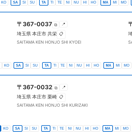
KO
SA
SI
SU
TA
TI
TE
NI
NU
HI
HO
MA
MI
MO
〒
367-0037
📍
⧉
埼玉県
本庄市
共栄
📋
SAITAMA KEN
HONJO SHI
KYOEI
S
KO
SA
SI
SU
TA
TI
TE
NI
NU
HI
HO
MA
MI
MO
〒
367-0032
📍
⧉
埼玉県
本庄市
栗崎
📋
SAITAMA KEN
HONJO SHI
KURIZAKI
KO
SA
SI
SU
TA
TI
TE
NI
NU
HI
HO
MA
MI
MO