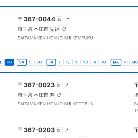
〒
367-0044
📍
⧉
埼玉県
本庄市
見福
📋
SAITAMA KEN
HONJO SHI
KEMPUKU
E
KO
SA
SI
SU
TA
TI
TE
NI
NU
HI
HO
MA
MI
MO
〒
367-0023
📍
⧉
埼玉県
本庄市
寿
📋
SAITAMA KEN
HONJO SHI
KOTOBUKI
S
T
〒
367-0203
📍
⧉