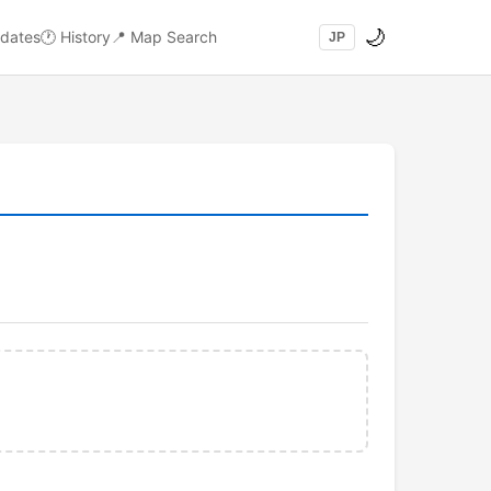
🌙
dates
🕐
History
📍
Map Search
JP