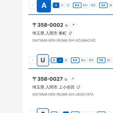
A
↑
2
A
U
O
KA
KU
KO
SA
SI
〒
358-0002
📍
⧉
埼玉県
入間市
東町
📋
SAITAMA KEN
IRUMA SHI
AZUMACHO
U
↑
2
A
U
O
KA
KU
KO
SA
SI
〒
358-0027
📍
⧉
埼玉県
入間市
上小谷田
📋
SAITAMA KEN
IRUMA SHI
UEGOYATA