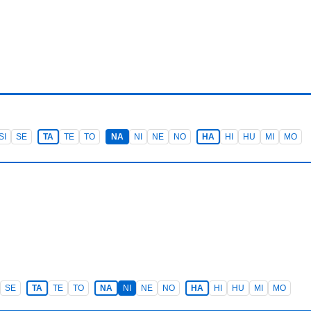
SI
SE
TA
TE
TO
NA
NI
NE
NO
HA
HI
HU
MI
MO
SE
TA
TE
TO
NA
NI
NE
NO
HA
HI
HU
MI
MO