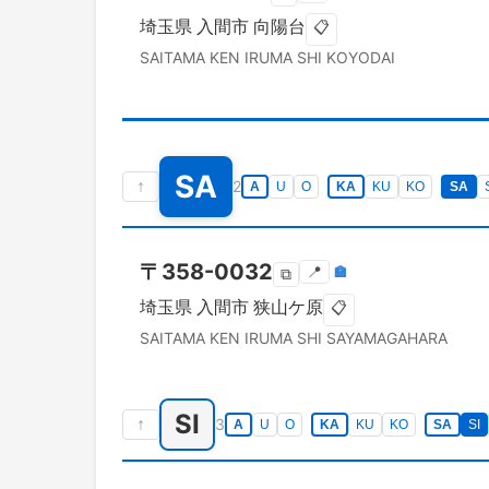
埼玉県
入間市
向陽台
📋
SAITAMA KEN
IRUMA SHI
KOYODAI
SA
↑
2
A
U
O
KA
KU
KO
SA
〒
358-0032
📍
🏣
⧉
埼玉県
入間市
狭山ケ原
📋
SAITAMA KEN
IRUMA SHI
SAYAMAGAHARA
SI
↑
3
A
U
O
KA
KU
KO
SA
SI