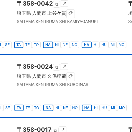
〒
358-0042
📍
⧉
埼玉県
入間市
上谷ケ貫
📋
SAITAMA KEN
IRUMA SHI
KAMIYAGANUKI
S
I
SE
TA
TE
TO
NA
NI
NE
NO
HA
HI
HU
MI
MO
〒
358-0024
📍
⧉
埼玉県
入間市
久保稲荷
📋
SAITAMA KEN
IRUMA SHI
KUBOINARI
I
SE
TA
TE
TO
NA
NI
NE
NO
HA
HI
HU
MI
MO
〒
358-0017
📍
⧉