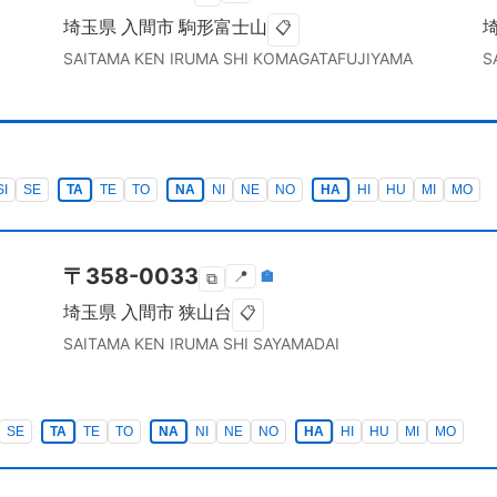
埼玉県
入間市
駒形富士山
📋
SAITAMA KEN
IRUMA SHI
KOMAGATAFUJIYAMA
S
SI
SE
TA
TE
TO
NA
NI
NE
NO
HA
HI
HU
MI
MO
〒
358-0033
📍
🏣
⧉
埼玉県
入間市
狭山台
📋
SAITAMA KEN
IRUMA SHI
SAYAMADAI
SE
TA
TE
TO
NA
NI
NE
NO
HA
HI
HU
MI
MO