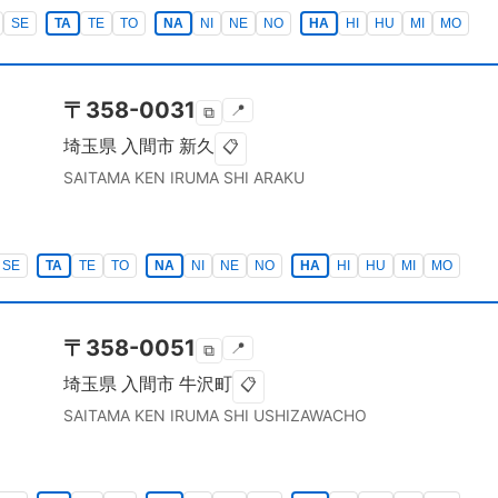
SE
TA
TE
TO
NA
NI
NE
NO
HA
HI
HU
MI
MO
〒
358-0031
📍
⧉
埼玉県
入間市
新久
📋
SAITAMA KEN
IRUMA SHI
ARAKU
SE
TA
TE
TO
NA
NI
NE
NO
HA
HI
HU
MI
MO
〒
358-0051
📍
⧉
埼玉県
入間市
牛沢町
📋
SAITAMA KEN
IRUMA SHI
USHIZAWACHO