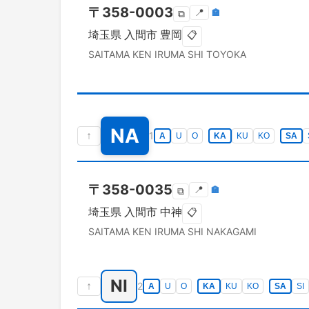
〒
358-0003
📍
🏣
⧉
埼玉県
入間市
豊岡
📋
SAITAMA KEN
IRUMA SHI
TOYOKA
NA
↑
1
A
U
O
KA
KU
KO
SA
〒
358-0035
📍
🏣
⧉
埼玉県
入間市
中神
📋
SAITAMA KEN
IRUMA SHI
NAKAGAMI
NI
↑
2
A
U
O
KA
KU
KO
SA
SI