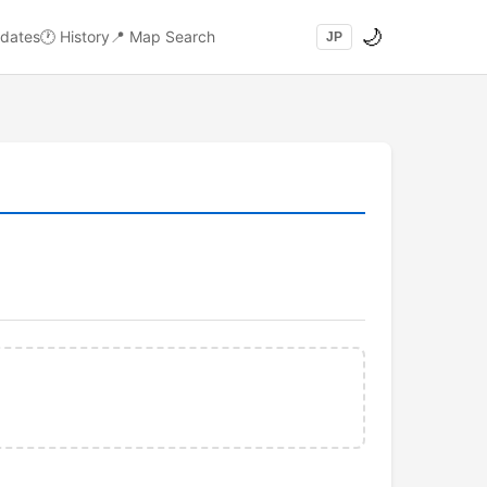
🌙
dates
🕐
History
📍
Map Search
JP