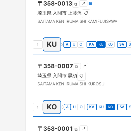
〒
358-0013
📍
🏣
⧉
埼玉県
入間市
上藤沢
📋
SAITAMA KEN
IRUMA SHI
KAMIFUJISAWA
KU
↑
2
A
U
O
KA
KU
KO
SA
S
〒
358-0007
📍
⧉
埼玉県
入間市
黒須
📋
SAITAMA KEN
IRUMA SHI
KUROSU
KO
↑
3
A
U
O
KA
KU
KO
SA
S
〒
358-0001
📍
⧉