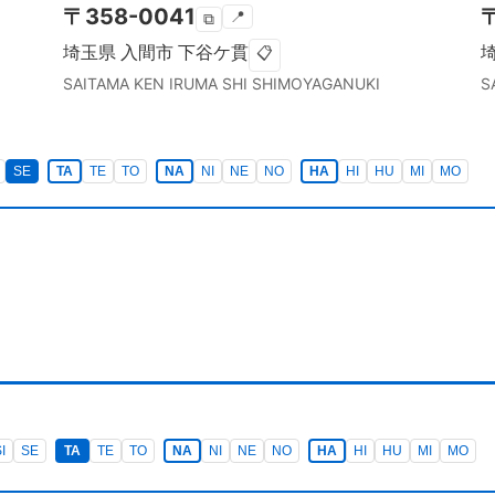
〒
358-0041
📍
⧉
埼玉県
入間市
下谷ケ貫
📋
SAITAMA KEN
IRUMA SHI
SHIMOYAGANUKI
S
SE
TA
TE
TO
NA
NI
NE
NO
HA
HI
HU
MI
MO
I
SE
TA
TE
TO
NA
NI
NE
NO
HA
HI
HU
MI
MO