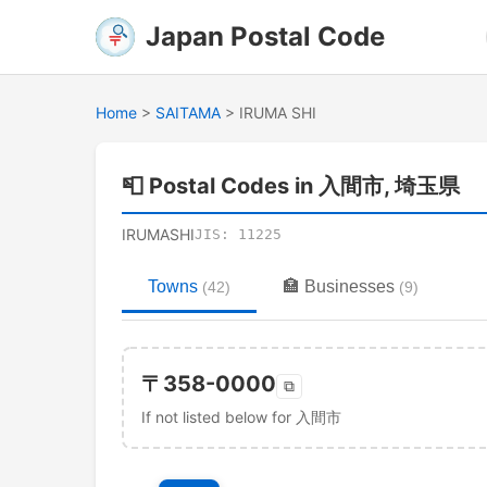
Japan Postal Code
Home
>
SAITAMA
>
IRUMA SHI
📮
Postal Codes in 入間市, 埼玉県
IRUMASHI
JIS:
11225
Towns
🏣
Businesses
(
42
)
(
9
)
〒
358-0000
⧉
If not listed below for 入間市