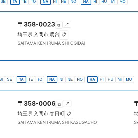
SE
TA
TE
TO
NA
NI
NE
NO
HA
HI
HU
MI
MO
〒
358-0023
📍
⧉
埼玉県
入間市
扇台
📋
SAITAMA KEN
IRUMA SHI
OGIDAI
SI
SE
TA
TE
TO
NA
NI
NE
NO
HA
HI
HU
MI
MO
〒
358-0006
📍
⧉
埼玉県
入間市
春日町
📋
SAITAMA KEN
IRUMA SHI
KASUGACHO
S