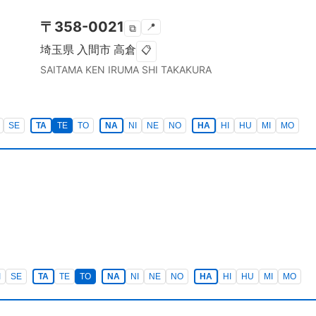
〒
358-0021
📍
⧉
埼玉県
入間市
高倉
📋
SAITAMA KEN
IRUMA SHI
TAKAKURA
SE
TA
TE
TO
NA
NI
NE
NO
HA
HI
HU
MI
MO
I
SE
TA
TE
TO
NA
NI
NE
NO
HA
HI
HU
MI
MO