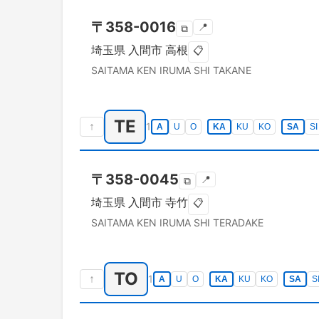
〒
358-0016
📍
⧉
埼玉県
入間市
高根
📋
SAITAMA KEN
IRUMA SHI
TAKANE
TE
↑
1
A
U
O
KA
KU
KO
SA
SI
〒
358-0045
📍
⧉
埼玉県
入間市
寺竹
📋
SAITAMA KEN
IRUMA SHI
TERADAKE
TO
↑
1
A
U
O
KA
KU
KO
SA
S