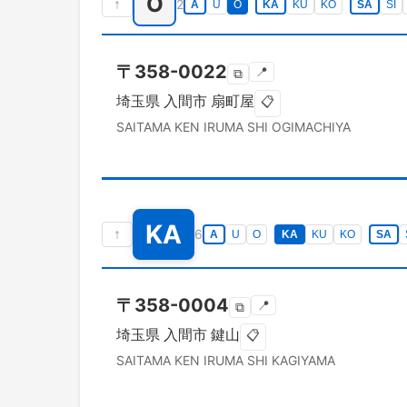
O
↑
2
A
U
O
KA
KU
KO
SA
SI
〒
358-0022
📍
⧉
埼玉県
入間市
扇町屋
📋
SAITAMA KEN
IRUMA SHI
OGIMACHIYA
KA
↑
6
A
U
O
KA
KU
KO
SA
〒
358-0004
📍
⧉
埼玉県
入間市
鍵山
📋
SAITAMA KEN
IRUMA SHI
KAGIYAMA