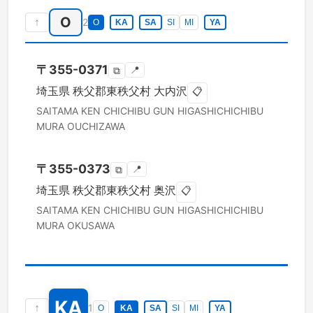
O
↑
2
O
KA
SA
SI
MI
YA
〒
355-0371
📍
⧉
埼玉県
秩父郡東秩父村
大内沢
📋
SAITAMA KEN
CHICHIBU GUN HIGASHICHICHIBU
MURA
OUCHIZAWA
〒
355-0373
📍
⧉
埼玉県
秩父郡東秩父村
奥沢
📋
SAITAMA KEN
CHICHIBU GUN HIGASHICHICHIBU
MURA
OKUSAWA
KA
↑
1
O
KA
SA
SI
MI
YA