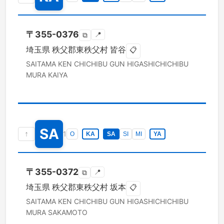
〒
355-0376
📍
⧉
埼玉県
秩父郡東秩父村
皆谷
📋
SAITAMA KEN
CHICHIBU GUN HIGASHICHICHIBU
MURA
KAIYA
SA
↑
1
O
KA
SA
SI
MI
YA
〒
355-0372
📍
⧉
埼玉県
秩父郡東秩父村
坂本
📋
SAITAMA KEN
CHICHIBU GUN HIGASHICHICHIBU
MURA
SAKAMOTO