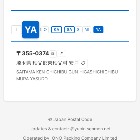
YA
↑
1
O
KA
SA
SI
MI
YA
〒
355-0374
📍
⧉
埼玉県
秩父郡東秩父村
安戸
📋
SAITAMA KEN
CHICHIBU GUN HIGASHICHICHIBU
MURA
YASUDO
©
Japan Postal Code
Updates & contact
: @yubin.senmon.net
Operated by
:
ONO Packing Company Limited