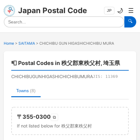
Japan Postal Code
🌙
☰
JP
🔍
Home
>
SAITAMA
>
CHICHIBU GUN HIGASHICHICHIBU MURA
📮
Postal Codes in 秩父郡東秩父村, 埼玉県
CHICHIBUGUNHIGASHICHICHIBUMURA
JIS:
11369
Towns
(
8
)
〒
355-0300
⧉
If not listed below for 秩父郡東秩父村