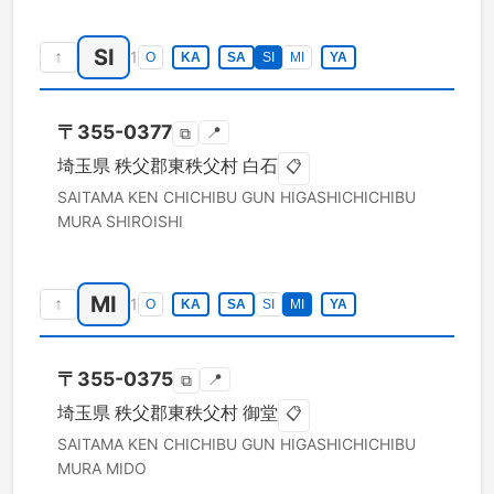
SI
↑
1
O
KA
SA
SI
MI
YA
〒
355-0377
📍
⧉
埼玉県
秩父郡東秩父村
白石
📋
SAITAMA KEN
CHICHIBU GUN HIGASHICHICHIBU
MURA
SHIROISHI
MI
↑
1
O
KA
SA
SI
MI
YA
〒
355-0375
📍
⧉
埼玉県
秩父郡東秩父村
御堂
📋
SAITAMA KEN
CHICHIBU GUN HIGASHICHICHIBU
MURA
MIDO