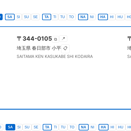
O
SA
SI
SU
SE
TA
TI
TU
TO
NA
NI
HA
HI
HU
H
〒
344-0105
📍
⧉
埼玉県
春日部市
小平
📋
SAITAMA KEN
KASUKABE SHI
KODAIRA
S
O
SA
SI
SU
SE
TA
TI
TU
TO
NA
NI
HA
HI
HU
H