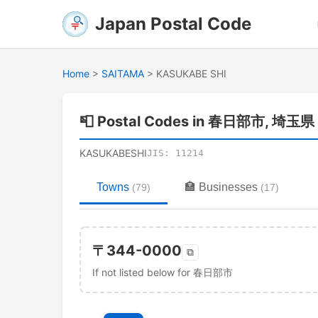
Japan Postal Code
Home
>
SAITAMA
>
KASUKABE SHI
📮
Postal Codes in 春日部市, 埼玉県
KASUKABESHI
JIS:
11214
Towns
🏣
Businesses
(
79
)
(
17
)
〒
344-0000
⧉
If not listed below for 春日部市