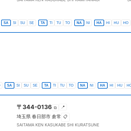
SA
SI
SU
SE
TA
TI
TU
TO
NA
NI
HA
HI
HU
HO
O
SA
SI
SU
SE
TA
TI
TU
TO
NA
NI
HA
HI
HU
H
〒
344-0136
📍
⧉
埼玉県
春日部市
倉常
📋
SAITAMA KEN
KASUKABE SHI
KURATSUNE