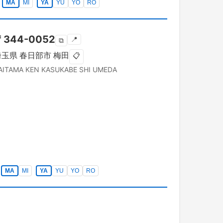
MA
MI
YA
YU
YO
RO
〒
344-0052
📍
⧉
埼玉県
春日部市
梅田
📋
AITAMA KEN
KASUKABE SHI
UMEDA
MA
MI
YA
YU
YO
RO