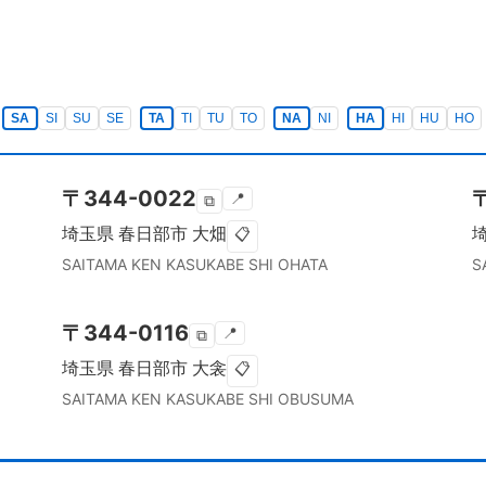
SA
SI
SU
SE
TA
TI
TU
TO
NA
NI
HA
HI
HU
HO
〒
344-0022
📍
⧉
埼玉県
春日部市
大畑
📋
SAITAMA KEN
KASUKABE SHI
OHATA
S
〒
344-0116
📍
⧉
埼玉県
春日部市
大衾
📋
SAITAMA KEN
KASUKABE SHI
OBUSUMA