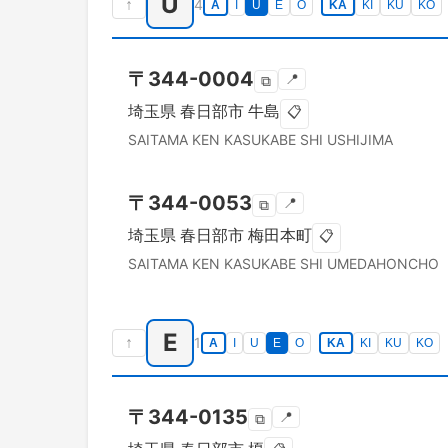
U
↑
4
A
I
U
E
O
KA
KI
KU
KO
〒
344-0004
📍
⧉
埼玉県
春日部市
牛島
📋
SAITAMA KEN
KASUKABE SHI
USHIJIMA
〒
344-0053
📍
⧉
埼玉県
春日部市
梅田本町
📋
SAITAMA KEN
KASUKABE SHI
UMEDAHONCHO
E
↑
1
A
I
U
E
O
KA
KI
KU
KO
〒
344-0135
📍
⧉