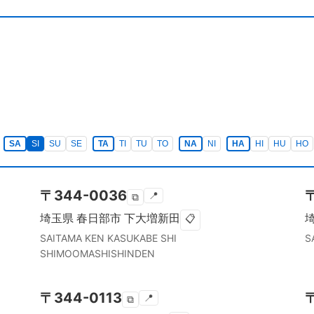
SA
SI
SU
SE
TA
TI
TU
TO
NA
NI
HA
HI
HU
HO
〒
344-0036
📍
⧉
埼玉県
春日部市
下大増新田
📋
SAITAMA KEN
KASUKABE SHI
S
SHIMOOMASHISHINDEN
〒
344-0113
📍
⧉