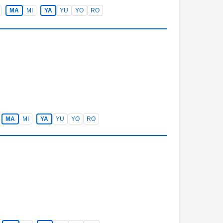
MA
MI
YA
YU
YO
RO
MA
MI
YA
YU
YO
RO