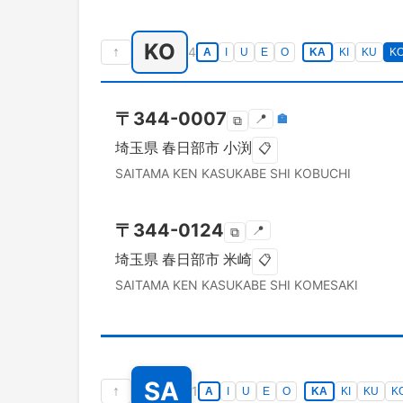
KO
↑
4
A
I
U
E
O
KA
KI
KU
K
〒
344-0007
📍
🏣
⧉
埼玉県
春日部市
小渕
📋
SAITAMA KEN
KASUKABE SHI
KOBUCHI
〒
344-0124
📍
⧉
埼玉県
春日部市
米崎
📋
SAITAMA KEN
KASUKABE SHI
KOMESAKI
SA
↑
1
A
I
U
E
O
KA
KI
KU
K