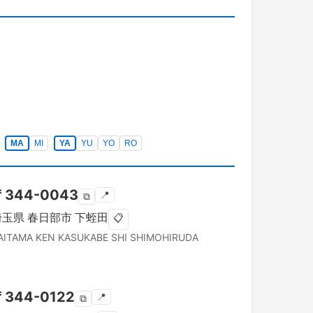
MA
MI
YA
YU
YO
RO
〒
344-0043
📍
⧉
埼玉県
春日部市
下蛭田
📋
AITAMA KEN
KASUKABE SHI
SHIMOHIRUDA
〒
344-0122
📍
⧉