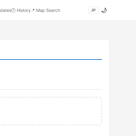
🌙
dates
🕐
History
📍
Map Search
JP