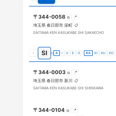
〒
344-0058
📍
⧉
埼玉県
春日部市
栄町
📋
SAITAMA KEN
KASUKABE SHI
SAKAECHO
SI
↑
6
A
I
U
E
O
KA
KI
KU
KO
〒
344-0003
📍
⧉
埼玉県
春日部市
新川
📋
SAITAMA KEN
KASUKABE SHI
SHINKAWA
〒
344-0104
📍
⧉