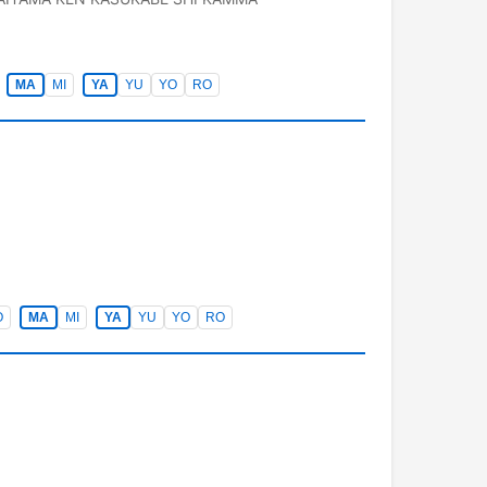
MA
MI
YA
YU
YO
RO
O
MA
MI
YA
YU
YO
RO