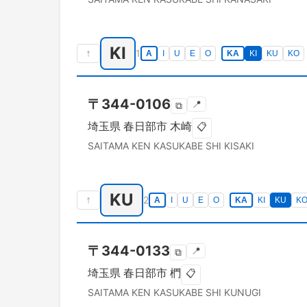
KI
↑
1
A
I
U
E
O
KA
KI
KU
KO
〒
344-0106
📍
⧉
埼玉県
春日部市
木崎
📋
SAITAMA KEN
KASUKABE SHI
KISAKI
KU
↑
2
A
I
U
E
O
KA
KI
KU
K
〒
344-0133
📍
⧉
埼玉県
春日部市
椚
📋
SAITAMA KEN
KASUKABE SHI
KUNUGI