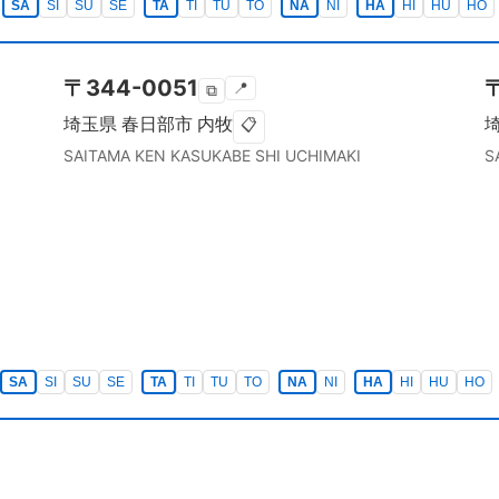
SA
SI
SU
SE
TA
TI
TU
TO
NA
NI
HA
HI
HU
HO
〒
344-0051
📍
⧉
埼玉県
春日部市
内牧
📋
SAITAMA KEN
KASUKABE SHI
UCHIMAKI
S
SA
SI
SU
SE
TA
TI
TU
TO
NA
NI
HA
HI
HU
HO