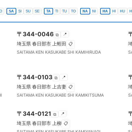
O
SA
SI
SU
SE
TA
TI
TU
TO
NA
NI
HA
HI
HU
H
〒
344-0046
📍
⧉
埼玉県
春日部市
上蛭田
📋
SAITAMA KEN
KASUKABE SHI
KAMIHIRUDA
S
〒
344-0103
📍
⧉
埼玉県
春日部市
上吉妻
📋
I
SAITAMA KEN
KASUKABE SHI
KAMIKITSUMA
S
〒
344-0121
📍
⧉
埼玉県
春日部市
上柳
📋
SAITAMA KEN
KASUKABE SHI
KAMIYANAGI
S