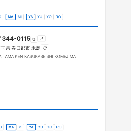
O
MA
MI
YA
YU
YO
RO
〒
344-0115
📍
⧉
埼玉県
春日部市
米島
📋
AITAMA KEN
KASUKABE SHI
KOMEJIMA
O
MA
MI
YA
YU
YO
RO