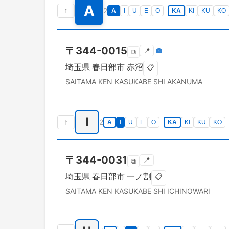
A
↑
2
A
I
U
E
O
KA
KI
KU
KO
〒
344-0015
📍
🏣
⧉
埼玉県
春日部市
赤沼
📋
SAITAMA KEN
KASUKABE SHI
AKANUMA
I
↑
2
A
I
U
E
O
KA
KI
KU
KO
〒
344-0031
📍
⧉
埼玉県
春日部市
一ノ割
📋
SAITAMA KEN
KASUKABE SHI
ICHINOWARI