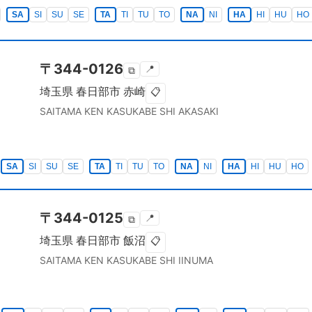
SA
SI
SU
SE
TA
TI
TU
TO
NA
NI
HA
HI
HU
HO
〒
344-0126
📍
⧉
埼玉県
春日部市
赤崎
📋
SAITAMA KEN
KASUKABE SHI
AKASAKI
SA
SI
SU
SE
TA
TI
TU
TO
NA
NI
HA
HI
HU
HO
〒
344-0125
📍
⧉
埼玉県
春日部市
飯沼
📋
SAITAMA KEN
KASUKABE SHI
IINUMA