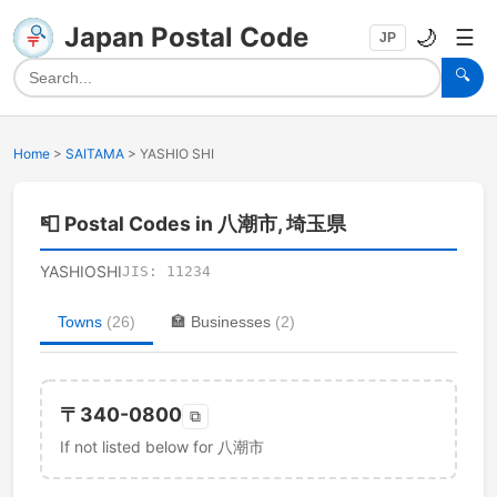
Japan Postal Code
🌙
☰
JP
🔍
Home
>
SAITAMA
>
YASHIO SHI
📮
Postal Codes in 八潮市, 埼玉県
YASHIOSHI
JIS:
11234
Towns
(
26
)
🏣
Businesses
(
2
)
〒
340-0800
⧉
If not listed below for 八潮市