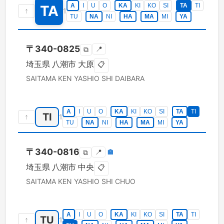
A
I
U
O
KA
KI
KO
SI
TA
TI
TA
↑
1
TU
NA
NI
HA
MA
MI
YA
〒
340-0825
📍
⧉
埼玉県
八潮市
大原
📋
SAITAMA KEN
YASHIO SHI
DAIBARA
A
I
U
O
KA
KI
KO
SI
TA
TI
TI
↑
1
TU
NA
NI
HA
MA
MI
YA
〒
340-0816
📍
🏣
⧉
埼玉県
八潮市
中央
📋
SAITAMA KEN
YASHIO SHI
CHUO
A
I
U
O
KA
KI
KO
SI
TA
TI
TU
↑
1