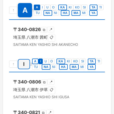
A
I
U
O
KA
KI
KO
SI
TA
TI
A
↑
1
TU
NA
NI
HA
MA
MI
YA
〒
340-0826
📍
⧉
埼玉県
八潮市
茜町
📋
SAITAMA KEN
YASHIO SHI
AKANECHO
A
I
U
O
KA
KI
KO
SI
TA
TI
I
↑
2
TU
NA
NI
HA
MA
MI
YA
〒
340-0806
📍
⧉
埼玉県
八潮市
伊草
📋
SAITAMA KEN
YASHIO SHI
IGUSA
〒
340-0821
📍
⧉