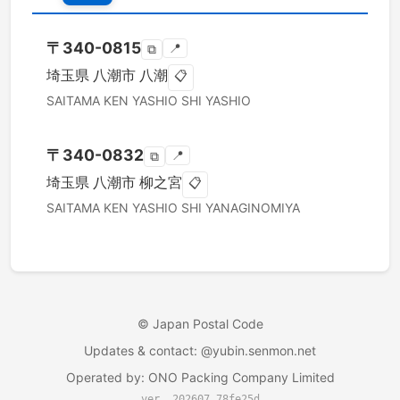
〒
340-0815
📍
⧉
埼玉県
八潮市
八潮
📋
SAITAMA KEN
YASHIO SHI
YASHIO
〒
340-0832
📍
⧉
埼玉県
八潮市
柳之宮
📋
SAITAMA KEN
YASHIO SHI
YANAGINOMIYA
©
Japan Postal Code
Updates & contact
: @yubin.senmon.net
Operated by
:
ONO Packing Company Limited
ver. 202607.78fe25d