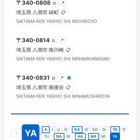
〒
340-0808
📍
⧉
埼玉県
八潮市
緑町
📋
SAITAMA KEN
YASHIO SHI
MIDORICHO
〒
340-0814
📍
⧉
埼玉県
八潮市
南川崎
📋
SAITAMA KEN
YASHIO SHI
MINAMIKAWASAKI
〒
340-0831
📍
🏣
⧉
埼玉県
八潮市
南後谷
📋
SAITAMA KEN
YASHIO SHI
MINAMIUSHIROYA
A
I
U
O
KA
KI
KO
SI
TA
TI
YA
↑
2
TU
NA
NI
HA
MA
MI
YA