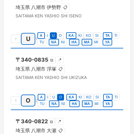
埼玉県
八潮市
伊勢野
📋
SAITAMA KEN
YASHIO SHI
ISENO
A
I
U
O
KA
KI
KO
SI
TA
TI
U
↑
1
TU
NA
NI
HA
MA
MI
YA
〒
340-0835
📍
⧉
埼玉県
八潮市
浮塚
📋
SAITAMA KEN
YASHIO SHI
UKIZUKA
A
I
U
O
KA
KI
KO
SI
TA
TI
O
↑
2
TU
NA
NI
HA
MA
MI
YA
〒
340-0822
📍
⧉
埼玉県
八潮市
大瀬
📋