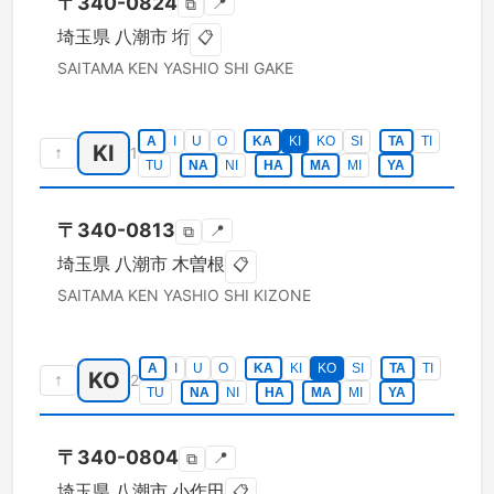
〒
340-0824
📍
⧉
埼玉県
八潮市
垳
📋
SAITAMA KEN
YASHIO SHI
GAKE
A
I
U
O
KA
KI
KO
SI
TA
TI
KI
↑
1
TU
NA
NI
HA
MA
MI
YA
〒
340-0813
📍
⧉
埼玉県
八潮市
木曽根
📋
SAITAMA KEN
YASHIO SHI
KIZONE
A
I
U
O
KA
KI
KO
SI
TA
TI
KO
↑
2
TU
NA
NI
HA
MA
MI
YA
〒
340-0804
📍
⧉
埼玉県
八潮市
小作田
📋