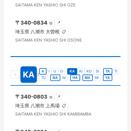
SAITAMA KEN
YASHIO SHI
OZE
〒
340-0834
📍
⧉
埼玉県
八潮市
大曽根
📋
SAITAMA KEN
YASHIO SHI
OSONE
A
I
U
O
KA
KI
KO
SI
TA
TI
KA
↑
2
TU
NA
NI
HA
MA
MI
YA
〒
340-0803
📍
⧉
埼玉県
八潮市
上馬場
📋
SAITAMA KEN
YASHIO SHI
KAMIBAMBA