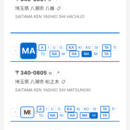
埼玉県
八潮市
八條
📋
SAITAMA KEN
YASHIO SHI
HACHIJO
A
I
U
O
KA
KI
KO
SI
TA
TI
MA
↑
1
TU
NA
NI
HA
MA
MI
YA
〒
340-0805
📍
⧉
埼玉県
八潮市
松之木
📋
SAITAMA KEN
YASHIO SHI
MATSUNOKI
A
I
U
O
KA
KI
KO
SI
TA
TI
MI
↑
3
TU
NA
NI
HA
MA
MI
YA