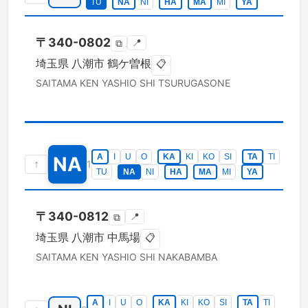
TU
NA
NI
HA
MA
MI
YA
〒
340-0802
📍
⧉
埼玉県
八潮市
鶴ケ曽根
📋
SAITAMA KEN
YASHIO SHI
TSURUGASONE
A
I
U
O
KA
KI
KO
SI
TA
TI
NA
↑
1
TU
NA
NI
HA
MA
MI
YA
〒
340-0812
📍
⧉
埼玉県
八潮市
中馬場
📋
SAITAMA KEN
YASHIO SHI
NAKABAMBA
A
I
U
O
KA
KI
KO
SI
TA
TI