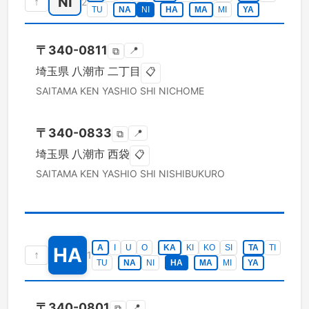
NI
↑
2
TU
NA
NI
HA
MA
MI
YA
〒
340-0811
📍
⧉
埼玉県
八潮市
二丁目
📋
SAITAMA KEN
YASHIO SHI
NICHOME
〒
340-0833
📍
⧉
埼玉県
八潮市
西袋
📋
SAITAMA KEN
YASHIO SHI
NISHIBUKURO
A
I
U
O
KA
KI
KO
SI
TA
TI
HA
↑
1
TU
NA
NI
HA
MA
MI
YA
〒
340-0801
📍
⧉