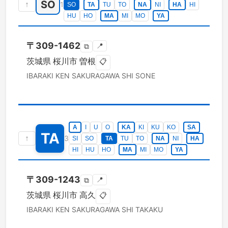
SO
↑
1
SO
TA
TU
TO
NA
NI
HA
HI
HU
HO
MA
MI
MO
YA
〒
309-1462
📍
⧉
茨城県
桜川市
曽根
📋
IBARAKI KEN
SAKURAGAWA SHI
SONE
A
I
U
O
KA
KI
KU
KO
SA
TA
↑
3
SI
SO
TA
TU
TO
NA
NI
HA
HI
HU
HO
MA
MI
MO
YA
〒
309-1243
📍
⧉
茨城県
桜川市
高久
📋
IBARAKI KEN
SAKURAGAWA SHI
TAKAKU