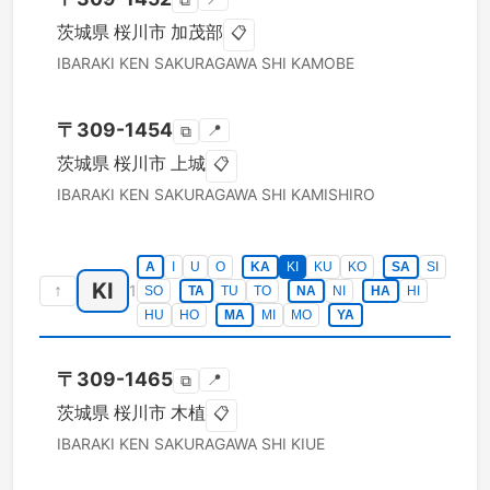
⧉
茨城県
桜川市
加茂部
📋
IBARAKI KEN
SAKURAGAWA SHI
KAMOBE
〒
309-1454
📍
⧉
茨城県
桜川市
上城
📋
IBARAKI KEN
SAKURAGAWA SHI
KAMISHIRO
A
I
U
O
KA
KI
KU
KO
SA
SI
KI
↑
1
SO
TA
TU
TO
NA
NI
HA
HI
HU
HO
MA
MI
MO
YA
〒
309-1465
📍
⧉
茨城県
桜川市
木植
📋
IBARAKI KEN
SAKURAGAWA SHI
KIUE