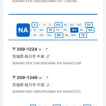
IBARAKI KEN
SAKURAGAWA SHI
TOMOBE
A
I
U
O
KA
KI
KU
KO
SA
NA
↑
2
SI
SO
TA
TU
TO
NA
NI
HA
HI
HU
HO
MA
MI
MO
YA
〒
309-1224
📍
⧉
茨城県
桜川市
中泉
📋
IBARAKI KEN
SAKURAGAWA SHI
NAKAIZUMI
〒
309-1346
📍
⧉
茨城県
桜川市
中里
📋
IBARAKI KEN
SAKURAGAWA SHI
NAKAZATO