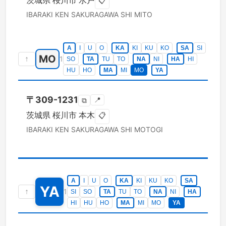
茨城県
桜川市
水戸
📋
IBARAKI KEN
SAKURAGAWA SHI
MITO
A
I
U
O
KA
KI
KU
KO
SA
SI
MO
↑
1
SO
TA
TU
TO
NA
NI
HA
HI
HU
HO
MA
MI
MO
YA
〒
309-1231
📍
⧉
茨城県
桜川市
本木
📋
IBARAKI KEN
SAKURAGAWA SHI
MOTOGI
A
I
U
O
KA
KI
KU
KO
SA
YA
↑
1
SI
SO
TA
TU
TO
NA
NI
HA
HI
HU
HO
MA
MI
MO
YA