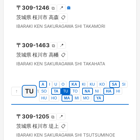
〒
309-1246
📍
🏣
⧉
茨城県
桜川市
高森
📋
IBARAKI KEN
SAKURAGAWA SHI
TAKAMORI
〒
309-1463
📍
⧉
茨城県
桜川市
高幡
📋
IBARAKI KEN
SAKURAGAWA SHI
TAKAHATA
A
I
U
O
KA
KI
KU
KO
SA
SI
TU
↑
1
SO
TA
TU
TO
NA
NI
HA
HI
HU
HO
MA
MI
MO
YA
〒
309-1205
📍
⧉
茨城県
桜川市
堤上
📋
IBARAKI KEN
SAKURAGAWA SHI
TSUTSUMINOE