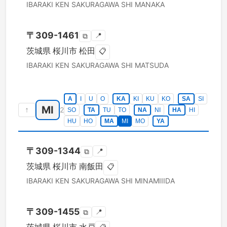
IBARAKI KEN
SAKURAGAWA SHI
MANAKA
〒
309-1461
📍
⧉
茨城県
桜川市
松田
📋
IBARAKI KEN
SAKURAGAWA SHI
MATSUDA
A
I
U
O
KA
KI
KU
KO
SA
SI
MI
↑
2
SO
TA
TU
TO
NA
NI
HA
HI
HU
HO
MA
MI
MO
YA
〒
309-1344
📍
⧉
茨城県
桜川市
南飯田
📋
IBARAKI KEN
SAKURAGAWA SHI
MINAMIIIDA
〒
309-1455
📍
⧉