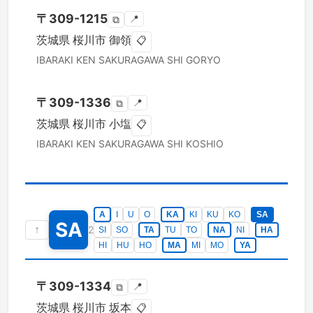
〒
309-1215
📍
⧉
茨城県
桜川市
御領
📋
IBARAKI KEN
SAKURAGAWA SHI
GORYO
〒
309-1336
📍
⧉
茨城県
桜川市
小塩
📋
IBARAKI KEN
SAKURAGAWA SHI
KOSHIO
A
I
U
O
KA
KI
KU
KO
SA
SA
↑
2
SI
SO
TA
TU
TO
NA
NI
HA
HI
HU
HO
MA
MI
MO
YA
〒
309-1334
📍
⧉
茨城県
桜川市
坂本
📋