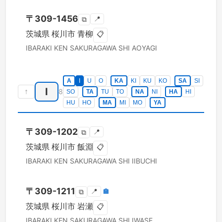
〒
309-1456
📍
⧉
茨城県
桜川市
青柳
📋
IBARAKI KEN
SAKURAGAWA SHI
AOYAGI
A
I
U
O
KA
KI
KU
KO
SA
SI
I
↑
8
SO
TA
TU
TO
NA
NI
HA
HI
HU
HO
MA
MI
MO
YA
〒
309-1202
📍
⧉
茨城県
桜川市
飯淵
📋
IBARAKI KEN
SAKURAGAWA SHI
IIBUCHI
〒
309-1211
📍
🏣
⧉
茨城県
桜川市
岩瀬
📋
IBARAKI KEN
SAKURAGAWA SHI
IWASE