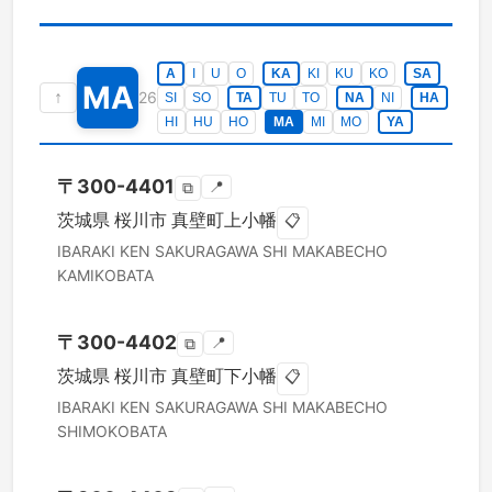
A
I
U
O
KA
KI
KU
KO
SA
MA
↑
26
SI
SO
TA
TU
TO
NA
NI
HA
HI
HU
HO
MA
MI
MO
YA
〒
300-4401
📍
⧉
茨城県
桜川市
真壁町上小幡
📋
IBARAKI KEN
SAKURAGAWA SHI
MAKABECHO
KAMIKOBATA
〒
300-4402
📍
⧉
茨城県
桜川市
真壁町下小幡
📋
IBARAKI KEN
SAKURAGAWA SHI
MAKABECHO
SHIMOKOBATA