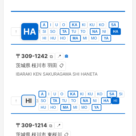
A
I
U
O
KA
KI
KU
KO
SA
HA
↑
1
SI
SO
TA
TU
TO
NA
NI
HA
HI
HU
HO
MA
MI
MO
YA
〒
309-1242
📍
🏣
⧉
茨城県
桜川市
羽田
📋
IBARAKI KEN
SAKURAGAWA SHI
HANETA
A
I
U
O
KA
KI
KU
KO
SA
SI
HI
↑
3
SO
TA
TU
TO
NA
NI
HA
HI
HU
HO
MA
MI
MO
YA
〒
309-1214
📍
⧉
茨城県
桜川市
東桜川
📋