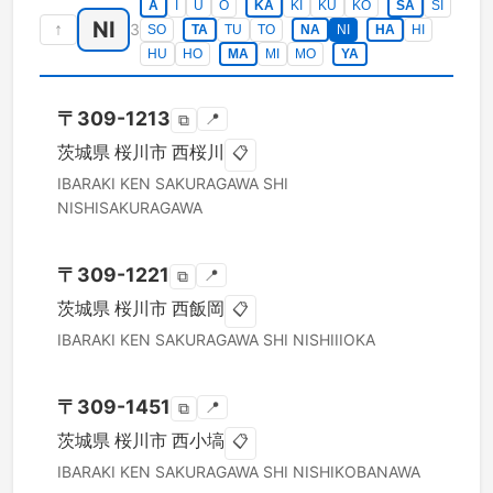
A
I
U
O
KA
KI
KU
KO
SA
SI
NI
↑
3
SO
TA
TU
TO
NA
NI
HA
HI
HU
HO
MA
MI
MO
YA
〒
309-1213
📍
⧉
茨城県
桜川市
西桜川
📋
IBARAKI KEN
SAKURAGAWA SHI
NISHISAKURAGAWA
〒
309-1221
📍
⧉
茨城県
桜川市
西飯岡
📋
IBARAKI KEN
SAKURAGAWA SHI
NISHIIIOKA
〒
309-1451
📍
⧉
茨城県
桜川市
西小塙
📋
IBARAKI KEN
SAKURAGAWA SHI
NISHIKOBANAWA