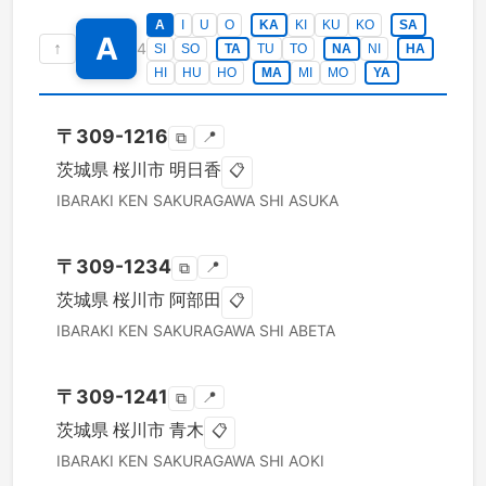
A
I
U
O
KA
KI
KU
KO
SA
A
↑
4
SI
SO
TA
TU
TO
NA
NI
HA
HI
HU
HO
MA
MI
MO
YA
〒
309-1216
📍
⧉
茨城県
桜川市
明日香
📋
IBARAKI KEN
SAKURAGAWA SHI
ASUKA
〒
309-1234
📍
⧉
茨城県
桜川市
阿部田
📋
IBARAKI KEN
SAKURAGAWA SHI
ABETA
〒
309-1241
📍
⧉
茨城県
桜川市
青木
📋
IBARAKI KEN
SAKURAGAWA SHI
AOKI