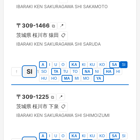
IBARAKI KEN
SAKURAGAWA SHI
SAKAMOTO
〒
309-1466
📍
⧉
茨城県
桜川市
猿田
📋
IBARAKI KEN
SAKURAGAWA SHI
SARUDA
A
I
U
O
KA
KI
KU
KO
SA
SI
SI
↑
1
SO
TA
TU
TO
NA
NI
HA
HI
HU
HO
MA
MI
MO
YA
〒
309-1225
📍
⧉
茨城県
桜川市
下泉
📋
IBARAKI KEN
SAKURAGAWA SHI
SHIMOIZUMI
A
I
U
O
KA
KI
KU
KO
SA
SI