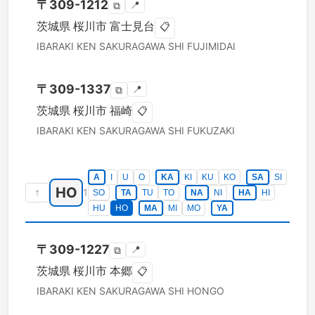
〒
309-1212
📍
⧉
茨城県
桜川市
富士見台
📋
IBARAKI KEN
SAKURAGAWA SHI
FUJIMIDAI
〒
309-1337
📍
⧉
茨城県
桜川市
福崎
📋
IBARAKI KEN
SAKURAGAWA SHI
FUKUZAKI
A
I
U
O
KA
KI
KU
KO
SA
SI
HO
↑
1
SO
TA
TU
TO
NA
NI
HA
HI
HU
HO
MA
MI
MO
YA
〒
309-1227
📍
⧉
茨城県
桜川市
本郷
📋
IBARAKI KEN
SAKURAGAWA SHI
HONGO