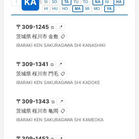
KA
↑
5
SI
SO
TA
TU
TO
NA
NI
HA
HI
HU
HO
MA
MI
MO
YA
〒
309-1245
📍
⧉
茨城県
桜川市
金敷
📋
IBARAKI KEN
SAKURAGAWA SHI
KANASHIKI
〒
309-1341
📍
⧉
茨城県
桜川市
門毛
📋
IBARAKI KEN
SAKURAGAWA SHI
KADOKE
〒
309-1343
📍
⧉
茨城県
桜川市
亀岡
📋
IBARAKI KEN
SAKURAGAWA SHI
KAMEOKA
〒
309-1452
📍