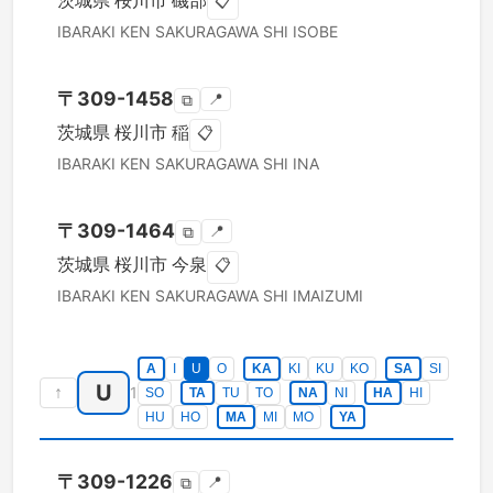
茨城県
桜川市
磯部
📋
IBARAKI KEN
SAKURAGAWA SHI
ISOBE
〒
309-1458
📍
⧉
茨城県
桜川市
稲
📋
IBARAKI KEN
SAKURAGAWA SHI
INA
〒
309-1464
📍
⧉
茨城県
桜川市
今泉
📋
IBARAKI KEN
SAKURAGAWA SHI
IMAIZUMI
A
I
U
O
KA
KI
KU
KO
SA
SI
U
↑
1
SO
TA
TU
TO
NA
NI
HA
HI
HU
HO
MA
MI
MO
YA
〒
309-1226
📍
⧉