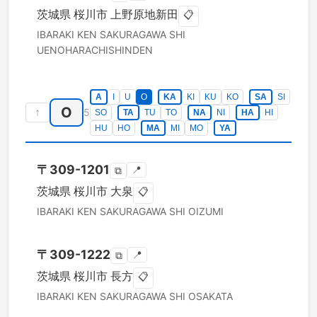
茨城県
桜川市
上野原地新田
📋
IBARAKI KEN
SAKURAGAWA SHI
UENOHARACHISHINDEN
A
I
U
O
KA
KI
KU
KO
SA
SI
O
↑
5
SO
TA
TU
TO
NA
NI
HA
HI
HU
HO
MA
MI
MO
YA
〒
309-1201
📍
⧉
茨城県
桜川市
大泉
📋
IBARAKI KEN
SAKURAGAWA SHI
OIZUMI
〒
309-1222
📍
⧉
茨城県
桜川市
長方
📋
IBARAKI KEN
SAKURAGAWA SHI
OSAKATA