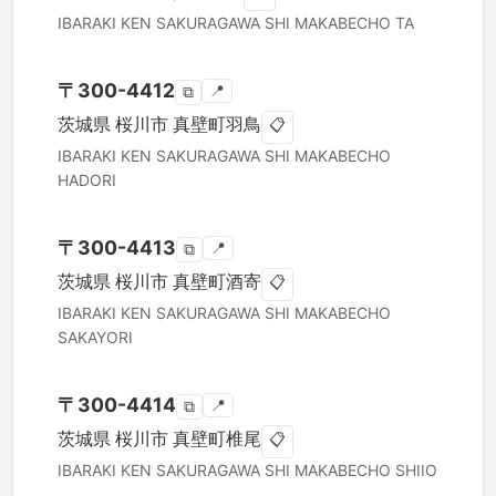
IBARAKI KEN
SAKURAGAWA SHI
MAKABECHO TA
〒
300-4412
📍
⧉
茨城県
桜川市
真壁町羽鳥
📋
IBARAKI KEN
SAKURAGAWA SHI
MAKABECHO
HADORI
〒
300-4413
📍
⧉
茨城県
桜川市
真壁町酒寄
📋
IBARAKI KEN
SAKURAGAWA SHI
MAKABECHO
SAKAYORI
〒
300-4414
📍
⧉
茨城県
桜川市
真壁町椎尾
📋
IBARAKI KEN
SAKURAGAWA SHI
MAKABECHO SHIIO