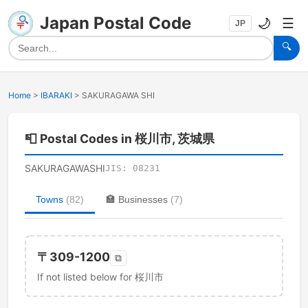
Japan Postal Code
🌙
☰
JP
🔍
Home
>
IBARAKI
>
SAKURAGAWA SHI
📮
Postal Codes in 桜川市, 茨城県
SAKURAGAWASHI
JIS:
08231
Towns
(
82
)
🏣
Businesses
(
7
)
〒
309-1200
⧉
If not listed below for 桜川市