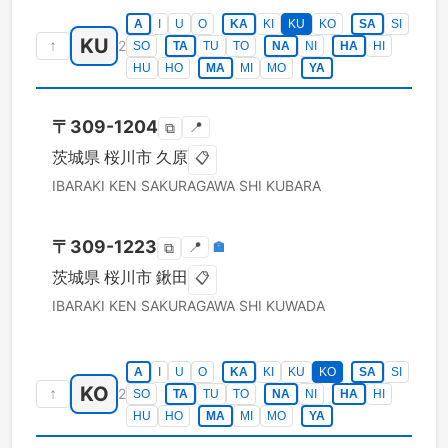
A
I
U
O
KA
KI
KU
KO
SA
SI
KU
↑
2
SO
TA
TU
TO
NA
NI
HA
HI
HU
HO
MA
MI
MO
YA
〒
309-1204
📍
⧉
茨城県
桜川市
久原
📋
IBARAKI KEN
SAKURAGAWA SHI
KUBARA
〒
309-1223
📍
🏣
⧉
茨城県
桜川市
鍬田
📋
IBARAKI KEN
SAKURAGAWA SHI
KUWADA
A
I
U
O
KA
KI
KU
KO
SA
SI
KO
↑
2
SO
TA
TU
TO
NA
NI
HA
HI
HU
HO
MA
MI
MO
YA