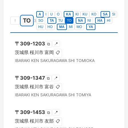
A
I
U
O
KA
KI
KU
KO
SA
SI
TO
↑
3
SO
TA
TU
TO
NA
NI
HA
HI
HU
HO
MA
MI
MO
YA
〒
309-1203
📍
⧉
茨城県
桜川市
富岡
📋
IBARAKI KEN
SAKURAGAWA SHI
TOMIOKA
〒
309-1347
📍
⧉
茨城県
桜川市
富谷
📋
IBARAKI KEN
SAKURAGAWA SHI
TOMIYA
〒
309-1453
📍
⧉
茨城県
桜川市
友部
📋