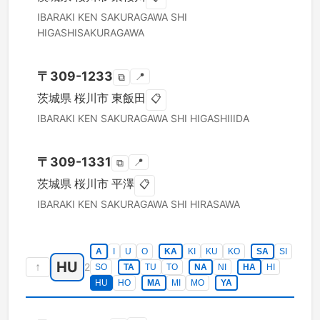
IBARAKI KEN
SAKURAGAWA SHI
HIGASHISAKURAGAWA
〒
309-1233
📍
⧉
茨城県
桜川市
東飯田
📋
IBARAKI KEN
SAKURAGAWA SHI
HIGASHIIIDA
〒
309-1331
📍
⧉
茨城県
桜川市
平澤
📋
IBARAKI KEN
SAKURAGAWA SHI
HIRASAWA
A
I
U
O
KA
KI
KU
KO
SA
SI
HU
↑
2
SO
TA
TU
TO
NA
NI
HA
HI
HU
HO
MA
MI
MO
YA