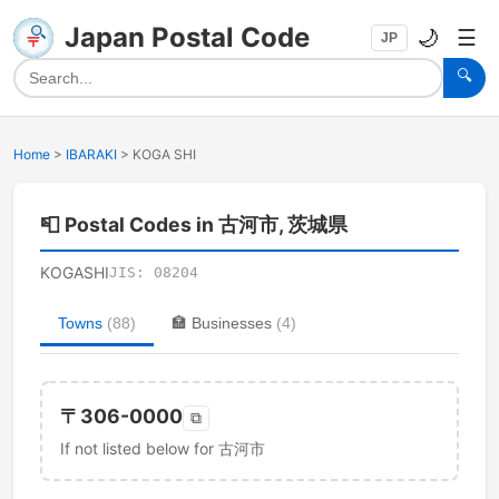
Japan Postal Code
🌙
☰
JP
🔍
Home
>
IBARAKI
>
KOGA SHI
📮
Postal Codes in 古河市, 茨城県
KOGASHI
JIS:
08204
Towns
(
88
)
🏣
Businesses
(
4
)
〒
306-0000
⧉
If not listed below for 古河市