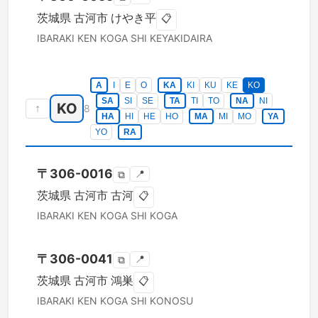
茨城県
古河市
けやき平
📋
IBARAKI KEN
KOGA SHI
KEYAKIDAIRA
A
I
E
O
KA
KI
KU
KE
KO
SA
SI
SE
TA
TI
TO
NA
NI
KO
↑
8
HA
HI
HE
HO
MA
MI
MO
YA
YO
RA
〒
306-0016
📍
⧉
茨城県
古河市
古河
📋
IBARAKI KEN
KOGA SHI
KOGA
〒
306-0041
📍
⧉
茨城県
古河市
鴻巣
📋
IBARAKI KEN
KOGA SHI
KONOSU