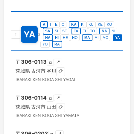
A
I
E
O
KA
KI
KU
KE
KO
SA
SI
SE
TA
TI
TO
NA
NI
YA
↑
3
HA
HI
HE
HO
MA
MI
MO
YA
YO
RA
〒
306-0113
📍
⧉
茨城県
古河市
谷貝
📋
IBARAKI KEN
KOGA SHI
YAGAI
〒
306-0114
📍
⧉
茨城県
古河市
山田
📋
IBARAKI KEN
KOGA SHI
YAMATA
〒
306-0203
📍