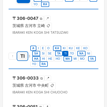
YO
RA
〒
306-0047
📍
⧉
茨城県
古河市
立崎
📋
IBARAKI KEN
KOGA SHI
TATSUZAKI
A
I
E
O
KA
KI
KU
KE
KO
SA
SI
SE
TA
TI
TO
NA
NI
TI
↑
3
HA
HI
HE
HO
MA
MI
MO
YA
YO
RA
〒
306-0033
📍
⧉
茨城県
古河市
中央町
📋
IBARAKI KEN
KOGA SHI
CHUOCHO
〒
306-0051
📍