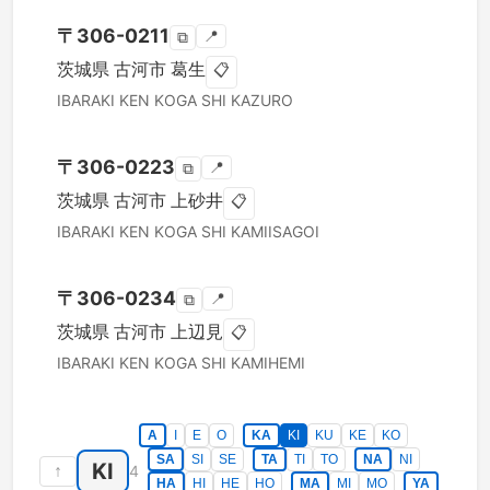
〒
306-0211
📍
⧉
茨城県
古河市
葛生
📋
IBARAKI KEN
KOGA SHI
KAZURO
〒
306-0223
📍
⧉
茨城県
古河市
上砂井
📋
IBARAKI KEN
KOGA SHI
KAMIISAGOI
〒
306-0234
📍
⧉
茨城県
古河市
上辺見
📋
IBARAKI KEN
KOGA SHI
KAMIHEMI
A
I
E
O
KA
KI
KU
KE
KO
SA
SI
SE
TA
TI
TO
NA
NI
KI
↑
4
HA
HI
HE
HO
MA
MI
MO
YA