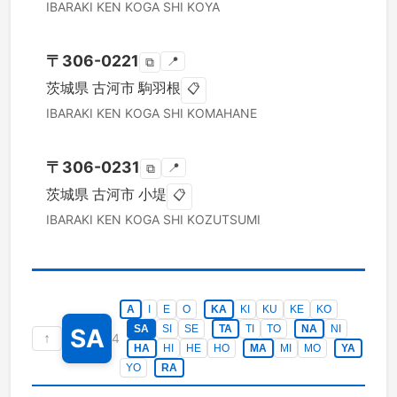
IBARAKI KEN
KOGA SHI
KOYA
〒
306-0221
📍
⧉
茨城県
古河市
駒羽根
📋
IBARAKI KEN
KOGA SHI
KOMAHANE
〒
306-0231
📍
⧉
茨城県
古河市
小堤
📋
IBARAKI KEN
KOGA SHI
KOZUTSUMI
A
I
E
O
KA
KI
KU
KE
KO
SA
SI
SE
TA
TI
TO
NA
NI
SA
↑
4
HA
HI
HE
HO
MA
MI
MO
YA
YO
RA