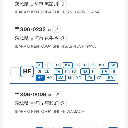
茨城県
古河市
東諸川
📋
IBARAKI KEN
KOGA SHI
HIGASHIMOROKAWA
〒
306-0232
📍
⧉
茨城県
古河市
東牛谷
📋
IBARAKI KEN
KOGA SHI
HIGASHIUSHIGAYA
A
I
E
O
KA
KI
KU
KE
KO
SA
HE
↑
1
SI
SE
TA
TI
TO
NA
NI
HA
HI
HE
HO
MA
MI
MO
YA
YO
RA
〒
306-0006
📍
⧉
茨城県
古河市
平和町
📋
IBARAKI KEN
KOGA SHI
HEIWAMACHI