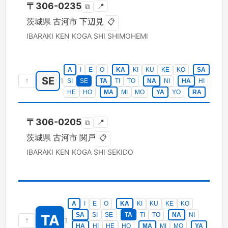
〒
306-0235
📍
⧉
茨城県
古河市
下辺見
📋
IBARAKI KEN
KOGA SHI
SHIMOHEMI
A
I
E
O
KA
KI
KU
KE
KO
SA
SE
↑
1
SI
SE
TA
TI
TO
NA
NI
HA
HI
HE
HO
MA
MI
MO
YA
YO
RA
〒
306-0205
📍
⧉
茨城県
古河市
関戸
📋
IBARAKI KEN
KOGA SHI
SEKIDO
A
I
E
O
KA
KI
KU
KE
KO
SA
SI
SE
TA
TI
TO
NA
NI
TA
↑
1
HA
HI
HE
HO
MA
MI
MO
YA