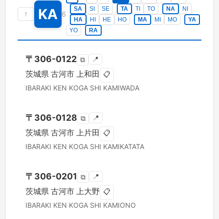
SA
SI
SE
TA
TI
TO
NA
NI
KA
↑
6
HA
HI
HE
HO
MA
MI
MO
YA
YO
RA
〒
306-0122
📍
⧉
茨城県
古河市
上和田
📋
IBARAKI KEN
KOGA SHI
KAMIWADA
〒
306-0128
📍
⧉
茨城県
古河市
上片田
📋
IBARAKI KEN
KOGA SHI
KAMIKATATA
〒
306-0201
📍
⧉
茨城県
古河市
上大野
📋
IBARAKI KEN
KOGA SHI
KAMIONO