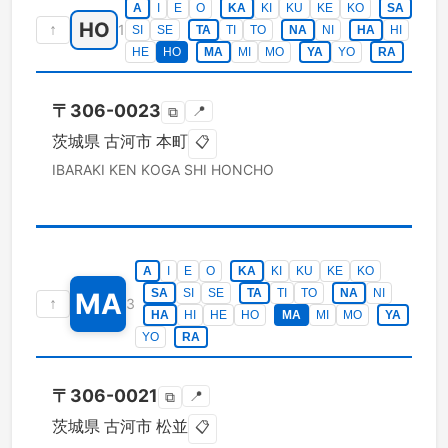
A
I
E
O
KA
KI
KU
KE
KO
SA
HO
↑
1
SI
SE
TA
TI
TO
NA
NI
HA
HI
HE
HO
MA
MI
MO
YA
YO
RA
〒
306-0023
📍
⧉
茨城県
古河市
本町
📋
IBARAKI KEN
KOGA SHI
HONCHO
A
I
E
O
KA
KI
KU
KE
KO
SA
SI
SE
TA
TI
TO
NA
NI
MA
↑
3
HA
HI
HE
HO
MA
MI
MO
YA
YO
RA
〒
306-0021
📍
⧉
茨城県
古河市
松並
📋