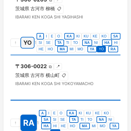
⧉
茨城県
古河市
柳橋
📋
IBARAKI KEN
KOGA SHI
YAGIHASHI
A
I
E
O
KA
KI
KU
KE
KO
SA
YO
↑
1
SI
SE
TA
TI
TO
NA
NI
HA
HI
HE
HO
MA
MI
MO
YA
YO
RA
〒
306-0022
📍
⧉
茨城県
古河市
横山町
📋
IBARAKI KEN
KOGA SHI
YOKOYAMACHO
A
I
E
O
KA
KI
KU
KE
KO
SA
SI
SE
TA
TI
TO
NA
NI
RA
↑
1
HA
HI
HE
HO
MA
MI
MO
YA