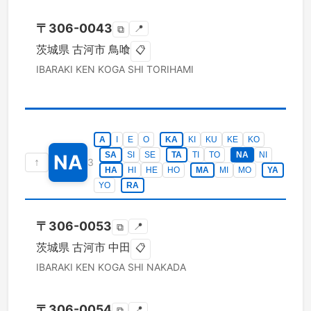
〒
306-0043
📍
⧉
茨城県
古河市
鳥喰
📋
IBARAKI KEN
KOGA SHI
TORIHAMI
A
I
E
O
KA
KI
KU
KE
KO
SA
SI
SE
TA
TI
TO
NA
NI
NA
↑
3
HA
HI
HE
HO
MA
MI
MO
YA
YO
RA
〒
306-0053
📍
⧉
茨城県
古河市
中田
📋
IBARAKI KEN
KOGA SHI
NAKADA
〒
306-0054
📍
⧉