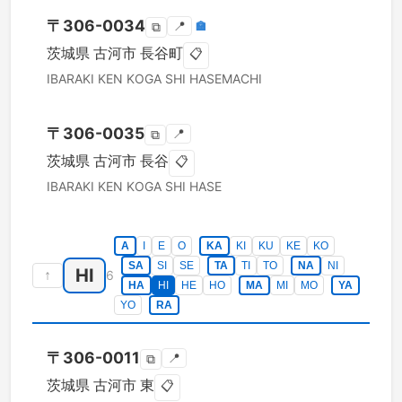
〒
306-0034
📍
🏣
⧉
茨城県
古河市
長谷町
📋
IBARAKI KEN
KOGA SHI
HASEMACHI
〒
306-0035
📍
⧉
茨城県
古河市
長谷
📋
IBARAKI KEN
KOGA SHI
HASE
A
I
E
O
KA
KI
KU
KE
KO
SA
SI
SE
TA
TI
TO
NA
NI
HI
↑
6
HA
HI
HE
HO
MA
MI
MO
YA
YO
RA
〒
306-0011
📍
⧉
茨城県
古河市
東
📋