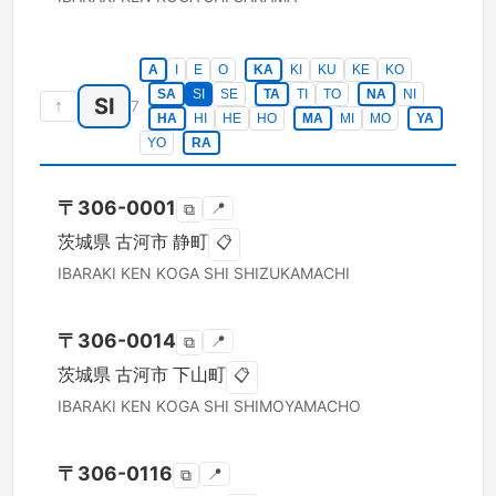
A
I
E
O
KA
KI
KU
KE
KO
SA
SI
SE
TA
TI
TO
NA
NI
SI
↑
7
HA
HI
HE
HO
MA
MI
MO
YA
YO
RA
〒
306-0001
📍
⧉
茨城県
古河市
静町
📋
IBARAKI KEN
KOGA SHI
SHIZUKAMACHI
〒
306-0014
📍
⧉
茨城県
古河市
下山町
📋
IBARAKI KEN
KOGA SHI
SHIMOYAMACHO
〒
306-0116
📍
⧉