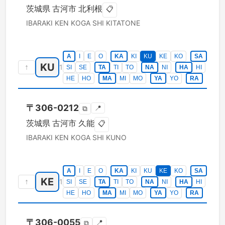
茨城県
古河市
北利根
📋
IBARAKI KEN
KOGA SHI
KITATONE
A
I
E
O
KA
KI
KU
KE
KO
SA
KU
↑
1
SI
SE
TA
TI
TO
NA
NI
HA
HI
HE
HO
MA
MI
MO
YA
YO
RA
〒
306-0212
📍
⧉
茨城県
古河市
久能
📋
IBARAKI KEN
KOGA SHI
KUNO
A
I
E
O
KA
KI
KU
KE
KO
SA
KE
↑
1
SI
SE
TA
TI
TO
NA
NI
HA
HI
HE
HO
MA
MI
MO
YA
YO
RA
〒
306-0055
📍
⧉