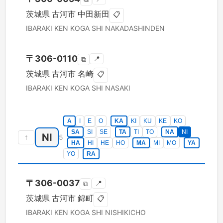
茨城県
古河市
中田新田
📋
IBARAKI KEN
KOGA SHI
NAKADASHINDEN
〒
306-0110
📍
⧉
茨城県
古河市
名崎
📋
IBARAKI KEN
KOGA SHI
NASAKI
A
I
E
O
KA
KI
KU
KE
KO
SA
SI
SE
TA
TI
TO
NA
NI
NI
↑
5
HA
HI
HE
HO
MA
MI
MO
YA
YO
RA
〒
306-0037
📍
⧉
茨城県
古河市
錦町
📋
IBARAKI KEN
KOGA SHI
NISHIKICHO