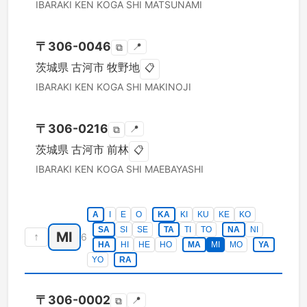
IBARAKI KEN
KOGA SHI
MATSUNAMI
〒
306-0046
📍
⧉
茨城県
古河市
牧野地
📋
IBARAKI KEN
KOGA SHI
MAKINOJI
〒
306-0216
📍
⧉
茨城県
古河市
前林
📋
IBARAKI KEN
KOGA SHI
MAEBAYASHI
A
I
E
O
KA
KI
KU
KE
KO
SA
SI
SE
TA
TI
TO
NA
NI
MI
↑
6
HA
HI
HE
HO
MA
MI
MO
YA
YO
RA
〒
306-0002
📍
⧉