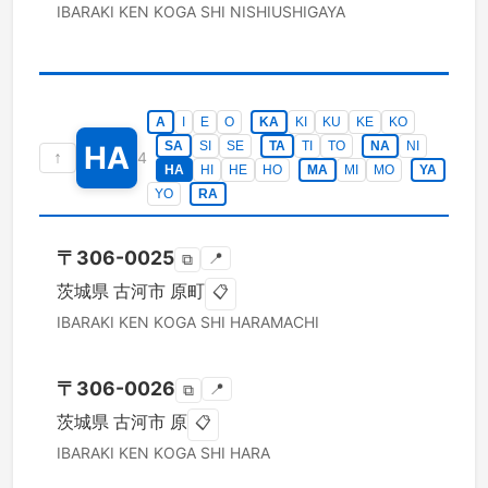
IBARAKI KEN
KOGA SHI
NISHIUSHIGAYA
A
I
E
O
KA
KI
KU
KE
KO
SA
SI
SE
TA
TI
TO
NA
NI
HA
↑
4
HA
HI
HE
HO
MA
MI
MO
YA
YO
RA
〒
306-0025
📍
⧉
茨城県
古河市
原町
📋
IBARAKI KEN
KOGA SHI
HARAMACHI
〒
306-0026
📍
⧉
茨城県
古河市
原
📋
IBARAKI KEN
KOGA SHI
HARA