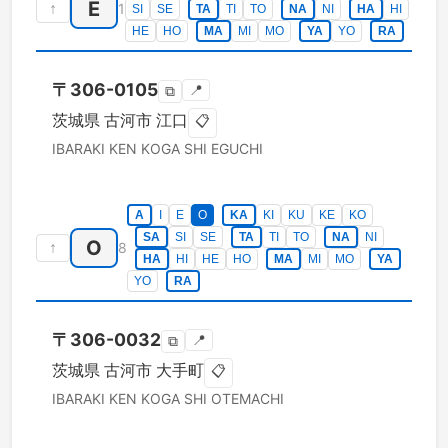
E
↑
1
SI
SE
TA
TI
TO
NA
NI
HA
HI
HE
HO
MA
MI
MO
YA
YO
RA
〒
306-0105
📍
⧉
茨城県
古河市
江口
📋
IBARAKI KEN
KOGA SHI
EGUCHI
A
I
E
O
KA
KI
KU
KE
KO
SA
SI
SE
TA
TI
TO
NA
NI
O
↑
8
HA
HI
HE
HO
MA
MI
MO
YA
YO
RA
〒
306-0032
📍
⧉
茨城県
古河市
大手町
📋
IBARAKI KEN
KOGA SHI
OTEMACHI