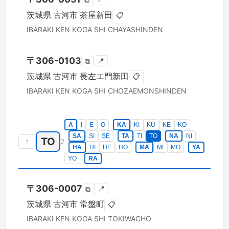
⧉
茨城県
古河市
茶屋新田
📋
IBARAKI KEN
KOGA SHI
CHAYASHINDEN
〒
306-0103
📍
⧉
茨城県
古河市
長左エ門新田
📋
IBARAKI KEN
KOGA SHI
CHOZAEMONSHINDEN
A
I
E
O
KA
KI
KU
KE
KO
SA
SI
SE
TA
TI
TO
NA
NI
TO
↑
2
HA
HI
HE
HO
MA
MI
MO
YA
YO
RA
〒
306-0007
📍
⧉
茨城県
古河市
常盤町
📋
IBARAKI KEN
KOGA SHI
TOKIWACHO