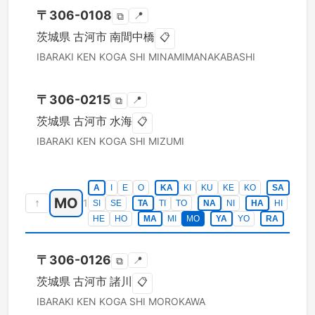
〒
306-0108
📍
⧉
茨城県
古河市
南間中橋
📋
IBARAKI KEN
KOGA SHI
MINAMIMANAKABASHI
〒
306-0215
📍
⧉
茨城県
古河市
水海
📋
IBARAKI KEN
KOGA SHI
MIZUMI
A
I
E
O
KA
KI
KU
KE
KO
SA
MO
↑
1
SI
SE
TA
TI
TO
NA
NI
HA
HI
HE
HO
MA
MI
MO
YA
YO
RA
〒
306-0126
📍
⧉
茨城県
古河市
諸川
📋
IBARAKI KEN
KOGA SHI
MOROKAWA