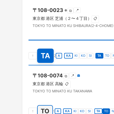
〒
108-0023
※
📍
⧉
東京都
港区
芝浦（２〜４丁目）
📋
TOKYO TO
MINATO KU
SHIBAURA(2-4-CHOME)
TA
↑
2
A
KA
KI
KO
SI
TA
TO
〒
108-0074
📍
🏣
⧉
東京都
港区
高輪
📋
TOKYO TO
MINATO KU
TAKANAWA
TO
↑
1
A
KA
KI
KO
SI
TA
TO
N