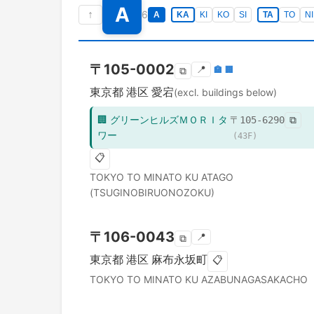
A
↑
6
A
KA
KI
KO
SI
TA
TO
NI
〒
105-0002
📍
🏣
🏢
⧉
東京都
港区
愛宕
(excl. buildings below)
🏢
グリーンヒルズＭＯＲＩタ
〒
105-6290
⧉
ワー
(
43
F)
📋
TOKYO TO
MINATO KU
ATAGO
(TSUGINOBIRUONOZOKU)
〒
106-0043
📍
⧉
東京都
港区
麻布永坂町
📋
TOKYO TO
MINATO KU
AZABUNAGASAKACHO