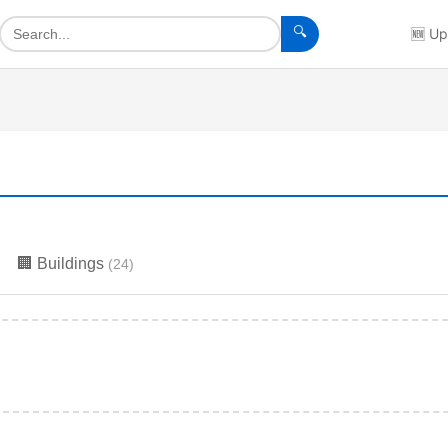
🔍
🆕
Up
🏢
Buildings
(
24
)