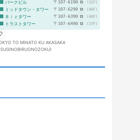
🏢
パークビル
〒
107-6190
⧉
(
31
F)
🏢
ミッドタウン・タワー
〒
107-6290
⧉
(
46
F)
🏢
Ｂｉｚタワー
〒
107-6390
⧉
(
40
F)
🏢
トラストタワー
〒
107-6490
⧉
(
37
F)
📋
OKYO TO
MINATO KU
AKASAKA
TSUGINOBIRUONOZOKU)