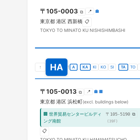
〒
105-0003
📍
🏣
⧉
東京都
港区
西新橋
📋
TOKYO TO
MINATO KU
NISHISHIMBASHI
HA
↑
1
A
KA
KI
KO
SI
TA
TO
〒
105-0013
📍
🏣
🏢
⧉
東京都
港区
浜松町
(excl. buildings below)
🏢
世界貿易センタービルディ
〒
105-5190
⧉
ング南館
(
39
F)
📋
TOKYO TO
MINATO KU
HAMAMATSUCHO