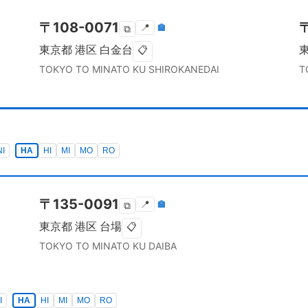
〒
108-0071
📍
🏣
⧉
東京都
港区
白金台
📋
TOKYO TO
MINATO KU
SHIROKANEDAI
T
NI
HA
HI
MI
MO
RO
〒
135-0091
📍
🏣
⧉
東京都
港区
台場
📋
TOKYO TO
MINATO KU
DAIBA
I
HA
HI
MI
MO
RO