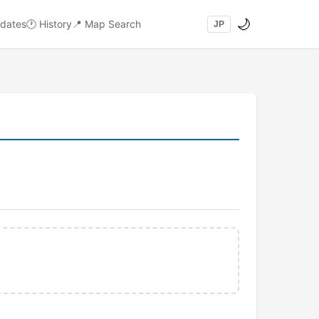
🌙
dates
🕐
History
📍
Map Search
JP