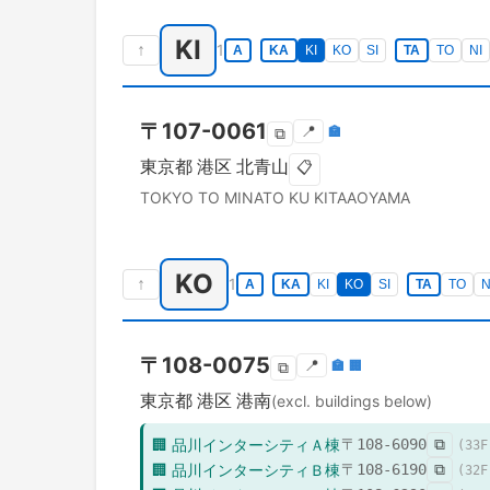
KI
↑
1
A
KA
KI
KO
SI
TA
TO
NI
〒
107-0061
📍
🏣
⧉
東京都
港区
北青山
📋
TOKYO TO
MINATO KU
KITAAOYAMA
KO
↑
1
A
KA
KI
KO
SI
TA
TO
N
〒
108-0075
📍
🏣
🏢
⧉
東京都
港区
港南
(excl. buildings below)
🏢
品川インターシティＡ棟
〒
108-6090
⧉
(
33
F
🏢
品川インターシティＢ棟
〒
108-6190
⧉
(
32
F