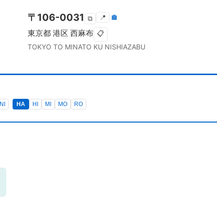
〒
106-0031
📍
🏣
⧉
東京都
港区
西麻布
📋
TOKYO TO
MINATO KU
NISHIAZABU
NI
HA
HI
MI
MO
RO