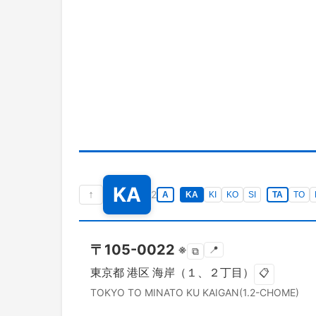
KA
↑
2
A
KA
KI
KO
SI
TA
TO
〒
105-0022
※
📍
⧉
東京都
港区
海岸（１、２丁目）
📋
TOKYO TO
MINATO KU
KAIGAN(1.2-CHOME)