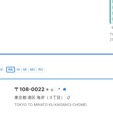
T
(
NI
HA
HI
MI
MO
RO
〒
108-0022
※
📍
🏣
⧉
東京都
港区
海岸（３丁目）
📋
TOKYO TO
MINATO KU
KAIGAN(3-CHOME)