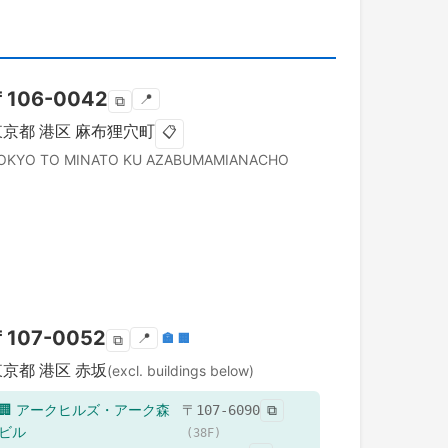
〒
106-0042
📍
⧉
東京都
港区
麻布狸穴町
📋
OKYO TO
MINATO KU
AZABUMAMIANACHO
〒
107-0052
📍
🏣
🏢
⧉
東京都
港区
赤坂
(excl. buildings below)
🏢
アークヒルズ・アーク森
〒
107-6090
⧉
ビル
(
38
F)