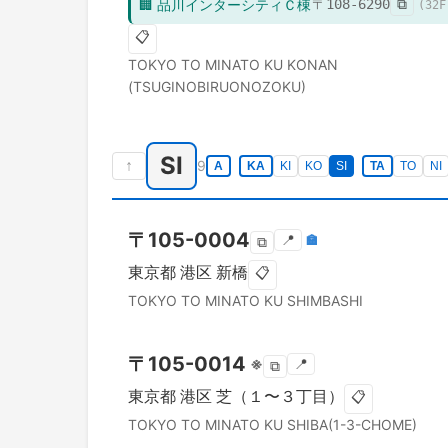
🏢
品川インターシティＣ棟
〒
108-6290
⧉
(
32
F
📋
TOKYO TO
MINATO KU
KONAN
(TSUGINOBIRUONOZOKU)
SI
↑
9
A
KA
KI
KO
SI
TA
TO
NI
〒
105-0004
📍
🏣
⧉
東京都
港区
新橋
📋
TOKYO TO
MINATO KU
SHIMBASHI
〒
105-0014
※
📍
⧉
東京都
港区
芝（１〜３丁目）
📋
TOKYO TO
MINATO KU
SHIBA(1-3-CHOME)