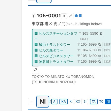
〒
105-0001
📍
🏣
🏢
⧉
東京都
港区
虎ノ門
(excl. buildings below)
🏢
ヒルズステーションタワ
〒
105-5590
⧉
ー
(
46
F)
🏢
城山トラストタワー
〒
105-6090
⧉
(
38
F
🏢
ヒルズ森タワー
〒
106-6190
⧉
(
92
F
🏢
ヒルズビジネスタワー
〒
105-6490
⧉
(
37
F
🏢
神谷町トラストタワー
〒
105-6990
⧉
(
31
F
📋
TOKYO TO
MINATO KU
TORANOMON
(TSUGINOBIRUONOZOKU)
NI
↑
2
A
KA
KI
KO
SI
TA
TO
NI