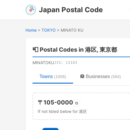
Japan Postal Code
Home
>
TOKYO
>
MINATO KU
📮
Postal Codes in 港区, 東京都
MINATOKU
JIS:
13103
Towns
🏣
Businesses
(
1008
)
(
584
)
〒
105-0000
⧉
If not listed below for 港区