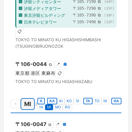
🏢
汐留シティセンター
〒
105-7190
⧉
(
44
F)
🏢
汐留メディアタワー
〒
105-7290
⧉
(
35
F)
🏢
東京汐留ビルディング
〒
105-7390
⧉
(
38
F)
🏢
日本テレビタワー
〒
105-7490
⧉
(
33
F)
📋
TOKYO TO
MINATO KU
HIGASHISHIMBASHI
(TSUGINOBIRUONOZOK
〒
106-0044
📍
🏣
⧉
東京都
港区
東麻布
📋
TOKYO TO
MINATO KU
HIGASHIAZABU
A
KA
KI
KO
SI
TA
TO
NI
HA
MI
↑
3
HI
MI
MO
RO
〒
106-0047
📍
🏣
⧉