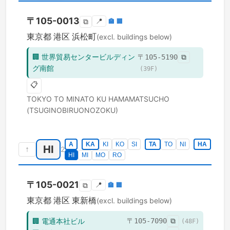
〒
105-0013
📍
🏣
🏢
⧉
東京都
港区
浜松町
(excl. buildings below)
🏢
世界貿易センタービルディン
〒
105-5190
⧉
グ南館
(
39
F)
📋
TOKYO TO
MINATO KU
HAMAMATSUCHO
(TSUGINOBIRUONOZOKU)
A
KA
KI
KO
SI
TA
TO
NI
HA
HI
↑
2
HI
MI
MO
RO
〒
105-0021
📍
🏣
🏢
⧉
東京都
港区
東新橋
(excl. buildings below)
🏢
電通本社ビル
〒
105-7090
⧉
(
48
F)