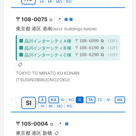
HI
MI
MO
RO
〒
108-0075
📍
🏣
🏢
⧉
東京都
港区
港南
(excl. buildings below)
🏢
品川インターシティＡ棟
〒
108-6090
⧉
(
33
F)
🏢
品川インターシティＢ棟
〒
108-6190
⧉
(
32
F)
🏢
品川インターシティＣ棟
〒
108-6290
⧉
(
32
F)
📋
TOKYO TO
MINATO KU
KONAN
(TSUGINOBIRUONOZOKU)
A
KA
KI
KO
SI
TA
TO
NI
HA
SI
↑
9
HI
MI
MO
RO
〒
105-0004
📍
🏣
⧉
東京都
港区
新橋
📋