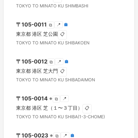
TOKYO TO
MINATO KU
SHIMBASHI
〒
105-0011
📍
🏣
⧉
東京都
港区
芝公園
📋
TOKYO TO
MINATO KU
SHIBAKOEN
〒
105-0012
📍
🏣
⧉
東京都
港区
芝大門
📋
TOKYO TO
MINATO KU
SHIBADAIMON
〒
105-0014
※
📍
⧉
東京都
港区
芝（１〜３丁目）
📋
TOKYO TO
MINATO KU
SHIBA(1-3-CHOME)
〒
105-0023
※
📍
🏣
⧉