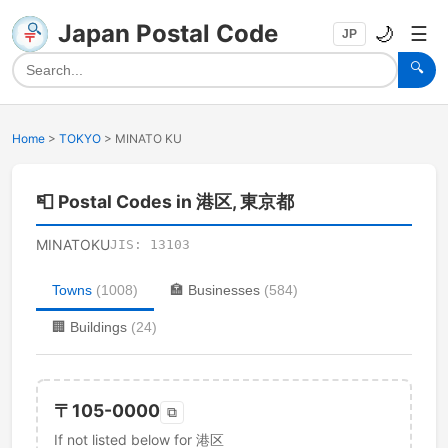
Japan Postal Code
🌙
☰
JP
🔍
Home
>
TOKYO
>
MINATO KU
📮
Postal Codes in 港区, 東京都
MINATOKU
JIS:
13103
Towns
(
1008
)
🏣
Businesses
(
584
)
🏢
Buildings
(
24
)
〒
105-0000
⧉
If not listed below for 港区