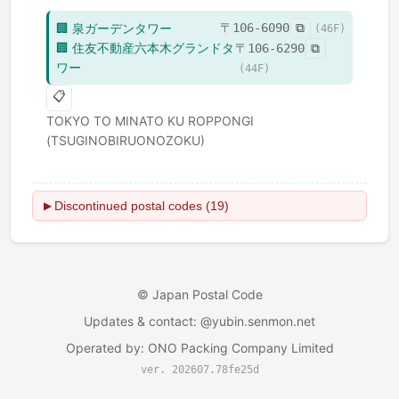
🏢
泉ガーデンタワー
〒
106-6090
⧉
(
46
F)
🏢
住友不動産六本木グランドタ
〒
106-6290
⧉
ワー
(
44
F)
📋
TOKYO TO
MINATO KU
ROPPONGI
(TSUGINOBIRUONOZOKU)
Discontinued postal codes (19)
▶
©
Japan Postal Code
Updates & contact
: @yubin.senmon.net
Operated by
:
ONO Packing Company Limited
ver. 202607.78fe25d