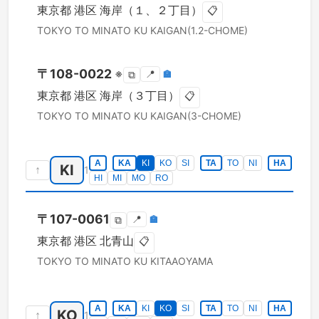
東京都
港区
海岸（１、２丁目）
📋
TOKYO TO
MINATO KU
KAIGAN(1.2-CHOME)
〒
108-0022
※
📍
🏣
⧉
東京都
港区
海岸（３丁目）
📋
TOKYO TO
MINATO KU
KAIGAN(3-CHOME)
A
KA
KI
KO
SI
TA
TO
NI
HA
KI
↑
1
HI
MI
MO
RO
〒
107-0061
📍
🏣
⧉
東京都
港区
北青山
📋
TOKYO TO
MINATO KU
KITAAOYAMA
A
KA
KI
KO
SI
TA
TO
NI
HA
KO
↑
1