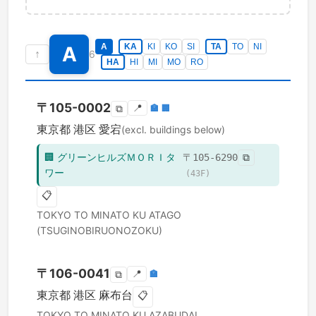
A
KA
KI
KO
SI
TA
TO
NI
A
↑
6
HA
HI
MI
MO
RO
〒
105-0002
📍
🏣
🏢
⧉
東京都
港区
愛宕
(excl. buildings below)
🏢
グリーンヒルズＭＯＲＩタ
〒
105-6290
⧉
ワー
(
43
F)
📋
TOKYO TO
MINATO KU
ATAGO
(TSUGINOBIRUONOZOKU)
〒
106-0041
📍
🏣
⧉
東京都
港区
麻布台
📋
TOKYO TO
MINATO KU
AZABUDAI