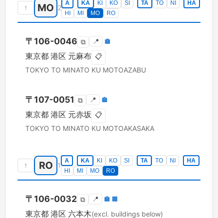
A
KA
KI
KO
SI
TA
TO
NI
HA
MO
↑
2
HI
MI
MO
RO
〒
106-0046
📍
🏣
⧉
東京都
港区
元麻布
📋
TOKYO TO
MINATO KU
MOTOAZABU
〒
107-0051
📍
🏣
⧉
東京都
港区
元赤坂
📋
TOKYO TO
MINATO KU
MOTOAKASAKA
A
KA
KI
KO
SI
TA
TO
NI
HA
RO
↑
1
HI
MI
MO
RO
〒
106-0032
📍
🏣
🏢
⧉
東京都
港区
六本木
(excl. buildings below)