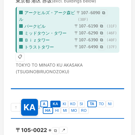
東京都
港区
赤坂
(excl. buildings below)
🏢
アークヒルズ・アーク森ビ
〒
107-6090
⧉
ル
(
38
F)
🏢
パークビル
〒
107-6190
⧉
(
31
F)
🏢
ミッドタウン・タワー
〒
107-6290
⧉
(
46
F)
🏢
Ｂｉｚタワー
〒
107-6390
⧉
(
40
F)
🏢
トラストタワー
〒
107-6490
⧉
(
37
F)
📋
TOKYO TO
MINATO KU
AKASAKA
(TSUGINOBIRUONOZOKU)
A
KA
KI
KO
SI
TA
TO
NI
KA
↑
2
HA
HI
MI
MO
RO
〒
105-0022
※
📍
⧉