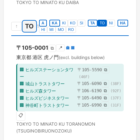
TOKYO TO
MINATO KU
DAIBA
A
KA
KI
KO
SI
TA
TO
NI
HA
TO
↑
1
HI
MI
MO
RO
〒
105-0001
📍
🏣
🏢
⧉
東京都
港区
虎ノ門
(excl. buildings below)
🏢
ヒルズステーションタワ
〒
105-5590
⧉
ー
(
46
F)
🏢
城山トラストタワー
〒
105-6090
⧉
(
38
F)
🏢
ヒルズ森タワー
〒
106-6190
⧉
(
92
F)
🏢
ヒルズビジネスタワー
〒
105-6490
⧉
(
37
F)
🏢
神谷町トラストタワー
〒
105-6990
⧉
(
31
F)
📋
TOKYO TO
MINATO KU
TORANOMON
(TSUGINOBIRUONOZOKU)