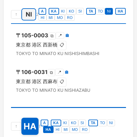
A
KA
KI
KO
SI
TA
TO
NI
HA
NI
↑
2
HI
MI
MO
RO
〒
105-0003
📍
🏣
⧉
東京都
港区
西新橋
📋
TOKYO TO
MINATO KU
NISHISHIMBASHI
〒
106-0031
📍
🏣
⧉
東京都
港区
西麻布
📋
TOKYO TO
MINATO KU
NISHIAZABU
A
KA
KI
KO
SI
TA
TO
NI
HA
↑
1
HA
HI
MI
MO
RO