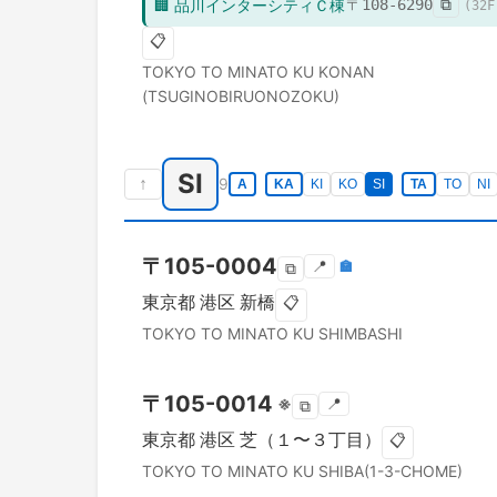
🏢
品川インターシティＣ棟
〒
108-6290
⧉
(
32
F
📋
TOKYO TO
MINATO KU
KONAN
(TSUGINOBIRUONOZOKU)
SI
↑
9
A
KA
KI
KO
SI
TA
TO
NI
〒
105-0004
📍
🏣
⧉
東京都
港区
新橋
📋
TOKYO TO
MINATO KU
SHIMBASHI
〒
105-0014
※
📍
⧉
東京都
港区
芝（１〜３丁目）
📋
TOKYO TO
MINATO KU
SHIBA(1-3-CHOME)