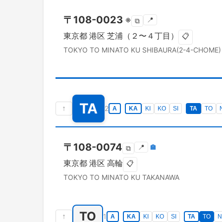
〒
108-0023
※
📍
⧉
東京都
港区
芝浦（２〜４丁目）
📋
TOKYO TO
MINATO KU
SHIBAURA(2-4-CHOME)
TA
↑
2
A
KA
KI
KO
SI
TA
TO
〒
108-0074
📍
🏣
⧉
東京都
港区
高輪
📋
TOKYO TO
MINATO KU
TAKANAWA
TO
↑
1
A
KA
KI
KO
SI
TA
TO
N