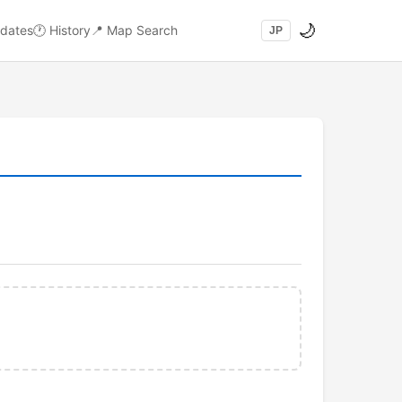
🌙
dates
🕐
History
📍
Map Search
JP