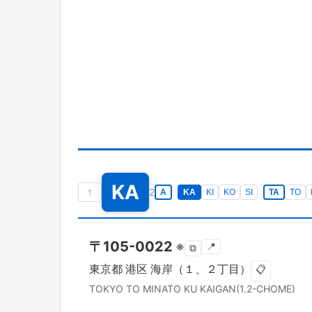
KA
↑
2
A
KA
KI
KO
SI
TA
TO
〒
105-0022
※
📍
⧉
東京都
港区
海岸（１、２丁目）
📋
TOKYO TO
MINATO KU
KAIGAN(1.2-CHOME)