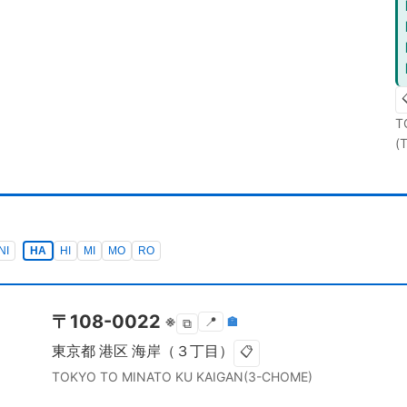
T
(
NI
HA
HI
MI
MO
RO
〒
108-0022
※
📍
🏣
⧉
東京都
港区
海岸（３丁目）
📋
TOKYO TO
MINATO KU
KAIGAN(3-CHOME)