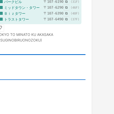
🏢
パークビル
〒
107-6190
⧉
(
31
F)
🏢
ミッドタウン・タワー
〒
107-6290
⧉
(
46
F)
🏢
Ｂｉｚタワー
〒
107-6390
⧉
(
40
F)
🏢
トラストタワー
〒
107-6490
⧉
(
37
F)
📋
OKYO TO
MINATO KU
AKASAKA
TSUGINOBIRUONOZOKU)