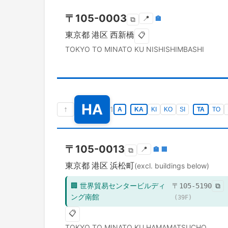
〒
105-0003
📍
🏣
⧉
東京都
港区
西新橋
📋
TOKYO TO
MINATO KU
NISHISHIMBASHI
HA
↑
1
A
KA
KI
KO
SI
TA
TO
〒
105-0013
📍
🏣
🏢
⧉
東京都
港区
浜松町
(excl. buildings below)
🏢
世界貿易センタービルディ
〒
105-5190
⧉
ング南館
(
39
F)
📋
TOKYO TO
MINATO KU
HAMAMATSUCHO