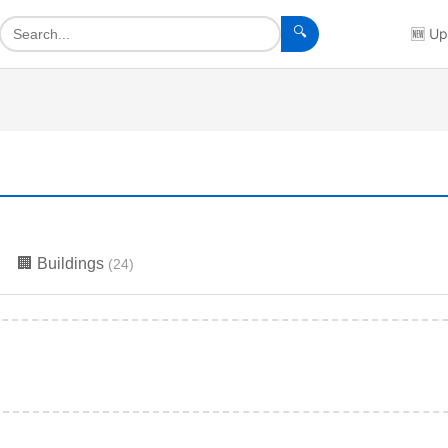
🔍
🆕
Up
🏢
Buildings
(
24
)