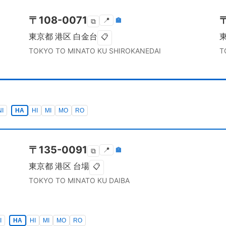
〒
108-0071
📍
🏣
⧉
東京都
港区
白金台
📋
TOKYO TO
MINATO KU
SHIROKANEDAI
T
NI
HA
HI
MI
MO
RO
〒
135-0091
📍
🏣
⧉
東京都
港区
台場
📋
TOKYO TO
MINATO KU
DAIBA
I
HA
HI
MI
MO
RO