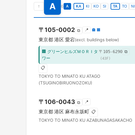
A
↑
6
A
KA
KI
KO
SI
TA
TO
NI
〒
105-0002
📍
🏣
🏢
⧉
東京都
港区
愛宕
(excl. buildings below)
🏢
グリーンヒルズＭＯＲＩタ
〒
105-6290
⧉
ワー
(
43
F)
📋
TOKYO TO
MINATO KU
ATAGO
(TSUGINOBIRUONOZOKU)
〒
106-0043
📍
⧉
東京都
港区
麻布永坂町
📋
TOKYO TO
MINATO KU
AZABUNAGASAKACHO