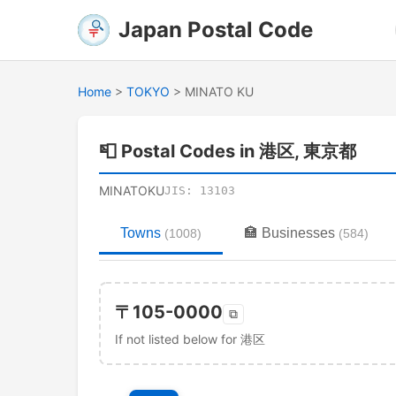
Japan Postal Code
Home
>
TOKYO
>
MINATO KU
📮
Postal Codes in 港区, 東京都
MINATOKU
JIS:
13103
Towns
🏣
Businesses
(
1008
)
(
584
)
〒
105-0000
⧉
If not listed below for 港区