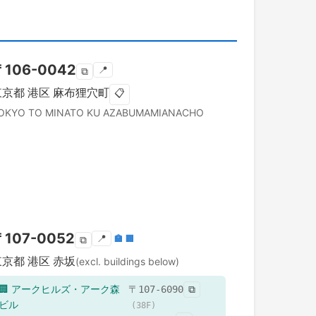
〒
106-0042
📍
⧉
東京都
港区
麻布狸穴町
📋
OKYO TO
MINATO KU
AZABUMAMIANACHO
〒
107-0052
📍
🏣
🏢
⧉
東京都
港区
赤坂
(excl. buildings below)
🏢
アークヒルズ・アーク森
〒
107-6090
⧉
ビル
(
38
F)