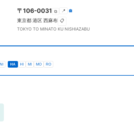
〒
106-0031
📍
🏣
⧉
東京都
港区
西麻布
📋
TOKYO TO
MINATO KU
NISHIAZABU
NI
HA
HI
MI
MO
RO