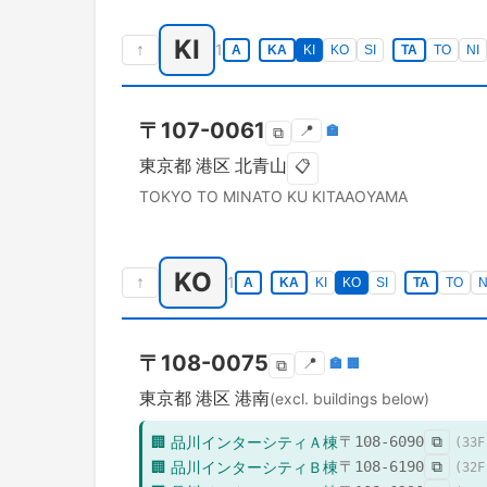
KI
↑
1
A
KA
KI
KO
SI
TA
TO
NI
〒
107-0061
📍
🏣
⧉
東京都
港区
北青山
📋
TOKYO TO
MINATO KU
KITAAOYAMA
KO
↑
1
A
KA
KI
KO
SI
TA
TO
N
〒
108-0075
📍
🏣
🏢
⧉
東京都
港区
港南
(excl. buildings below)
🏢
品川インターシティＡ棟
〒
108-6090
⧉
(
33
F
🏢
品川インターシティＢ棟
〒
108-6190
⧉
(
32
F