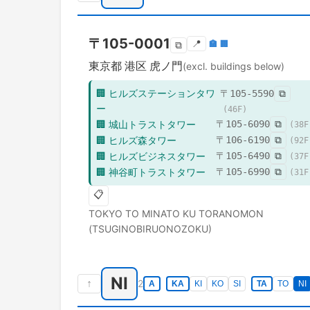
〒
105-0001
📍
🏣
🏢
⧉
東京都
港区
虎ノ門
(excl. buildings below)
🏢
ヒルズステーションタワ
〒
105-5590
⧉
ー
(
46
F)
🏢
城山トラストタワー
〒
105-6090
⧉
(
38
F
🏢
ヒルズ森タワー
〒
106-6190
⧉
(
92
F
🏢
ヒルズビジネスタワー
〒
105-6490
⧉
(
37
F
🏢
神谷町トラストタワー
〒
105-6990
⧉
(
31
F
📋
TOKYO TO
MINATO KU
TORANOMON
(TSUGINOBIRUONOZOKU)
NI
↑
2
A
KA
KI
KO
SI
TA
TO
NI