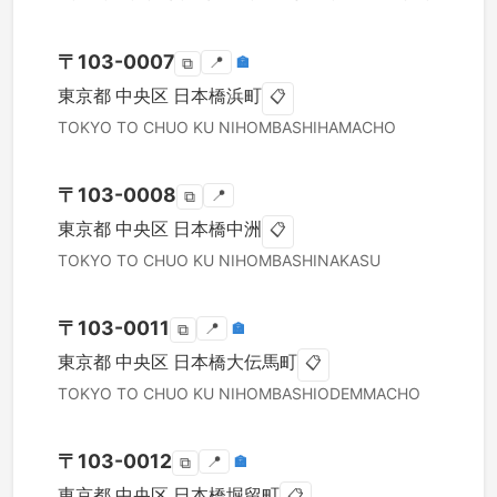
〒
103-0007
📍
🏣
⧉
東京都
中央区
日本橋浜町
📋
TOKYO TO
CHUO KU
NIHOMBASHIHAMACHO
〒
103-0008
📍
⧉
東京都
中央区
日本橋中洲
📋
TOKYO TO
CHUO KU
NIHOMBASHINAKASU
〒
103-0011
📍
🏣
⧉
東京都
中央区
日本橋大伝馬町
📋
TOKYO TO
CHUO KU
NIHOMBASHIODEMMACHO
〒
103-0012
📍
🏣
⧉
東京都
中央区
日本橋堀留町
📋