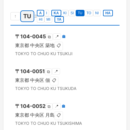
A
I
KA
KI
SI
TU
TO
NI
HA
TU
↑
3
HI
MI
YA
〒
104-0045
📍
🏣
⧉
東京都
中央区
築地
📋
TOKYO TO
CHUO KU
TSUKIJI
〒
104-0051
📍
⧉
東京都
中央区
佃
📋
TOKYO TO
CHUO KU
TSUKUDA
〒
104-0052
📍
🏣
⧉
東京都
中央区
月島
📋
TOKYO TO
CHUO KU
TSUKISHIMA