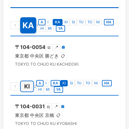
A
I
KA
KI
SI
TU
TO
NI
HA
KA
↑
1
HI
MI
YA
〒
104-0054
📍
🏣
⧉
東京都
中央区
勝どき
📋
TOKYO TO
CHUO KU
KACHIDOKI
A
I
KA
KI
SI
TU
TO
NI
HA
KI
↑
2
HI
MI
YA
〒
104-0031
📍
🏣
⧉
東京都
中央区
京橋
📋
TOKYO TO
CHUO KU
KYOBASHI