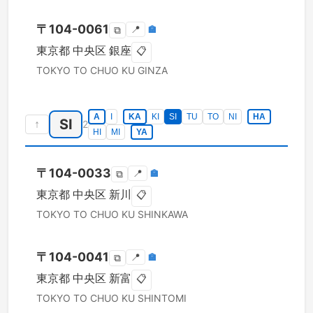
〒
104-0061
📍
🏣
⧉
東京都
中央区
銀座
📋
TOKYO TO
CHUO KU
GINZA
A
I
KA
KI
SI
TU
TO
NI
HA
SI
↑
2
HI
MI
YA
〒
104-0033
📍
🏣
⧉
東京都
中央区
新川
📋
TOKYO TO
CHUO KU
SHINKAWA
〒
104-0041
📍
🏣
⧉
東京都
中央区
新富
📋
TOKYO TO
CHUO KU
SHINTOMI