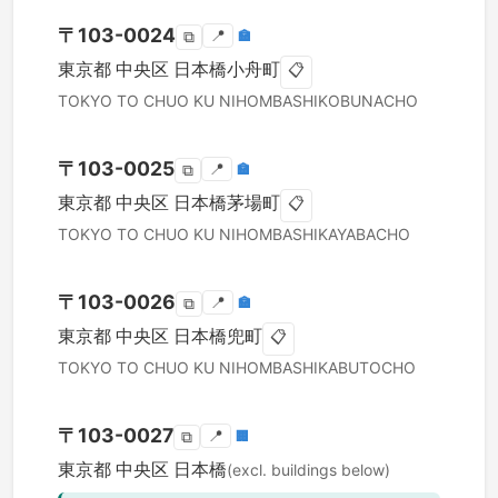
〒
103-0024
📍
🏣
⧉
東京都
中央区
日本橋小舟町
📋
TOKYO TO
CHUO KU
NIHOMBASHIKOBUNACHO
〒
103-0025
📍
🏣
⧉
東京都
中央区
日本橋茅場町
📋
TOKYO TO
CHUO KU
NIHOMBASHIKAYABACHO
〒
103-0026
📍
🏣
⧉
東京都
中央区
日本橋兜町
📋
TOKYO TO
CHUO KU
NIHOMBASHIKABUTOCHO
〒
103-0027
📍
🏢
⧉
東京都
中央区
日本橋
(excl. buildings below)