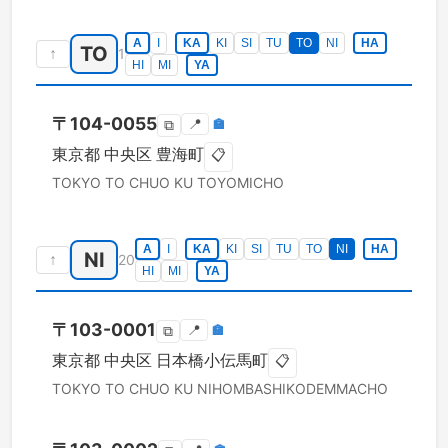
A
I
KA
KI
SI
TU
TO
NI
HA
TO
↑
1
HI
MI
YA
〒
104-0055
📍
🏣
⧉
東京都
中央区
豊海町
📋
TOKYO TO
CHUO KU
TOYOMICHO
A
I
KA
KI
SI
TU
TO
NI
HA
NI
↑
20
HI
MI
YA
〒
103-0001
📍
🏣
⧉
東京都
中央区
日本橋小伝馬町
📋
TOKYO TO
CHUO KU
NIHOMBASHIKODEMMACHO