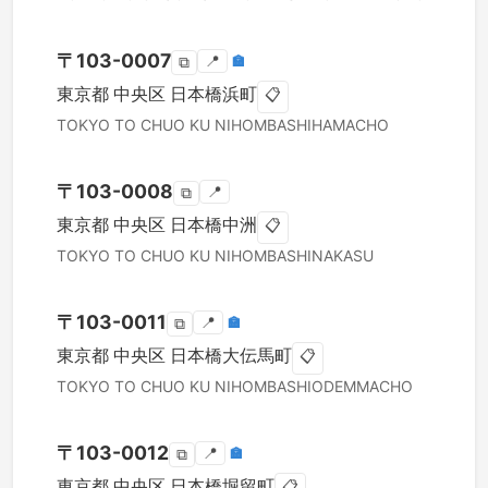
〒
103-0007
📍
🏣
⧉
東京都
中央区
日本橋浜町
📋
TOKYO TO
CHUO KU
NIHOMBASHIHAMACHO
〒
103-0008
📍
⧉
東京都
中央区
日本橋中洲
📋
TOKYO TO
CHUO KU
NIHOMBASHINAKASU
〒
103-0011
📍
🏣
⧉
東京都
中央区
日本橋大伝馬町
📋
TOKYO TO
CHUO KU
NIHOMBASHIODEMMACHO
〒
103-0012
📍
🏣
⧉
東京都
中央区
日本橋堀留町
📋