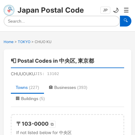
Japan Postal Code
🌙
☰
JP
🔍
Home
>
TOKYO
>
CHUO KU
📮
Postal Codes in 中央区, 東京都
CHUUOUKU
JIS:
13102
Towns
(
227
)
🏣
Businesses
(
393
)
🏢
Buildings
(
5
)
〒
103-0000
⧉
If not listed below for 中央区