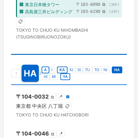
🏢
東京日本橋タワー
〒
103-6090
⧉
(
36
F)
🏢
高島屋三井ビルディング
〒
103-6190
⧉
(
33
F)
📋
TOKYO TO
CHUO KU
NIHOMBASHI
(TSUGINOBIRUONOZOKU)
A
I
KA
KI
SI
TU
TO
NI
HA
HA
↑
3
HI
MI
YA
〒
104-0032
📍
🏣
⧉
東京都
中央区
八丁堀
📋
TOKYO TO
CHUO KU
HATCHOBORI
〒
104-0046
📍
⧉