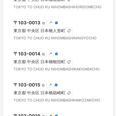
TOKYO TO
CHUO KU
NIHOMBASHIHORIDOMECHO
〒
103-0013
📍
🏣
⧉
東京都
中央区
日本橋人形町
📋
TOKYO TO
CHUO KU
NIHOMBASHININGYOCHO
〒
103-0014
📍
🏣
⧉
東京都
中央区
日本橋蛎殻町
📋
TOKYO TO
CHUO KU
NIHOMBASHIKAKIGARACHO
〒
103-0015
📍
🏣
⧉
東京都
中央区
日本橋箱崎町
📋
TOKYO TO
CHUO KU
NIHOMBASHIHAKOZAKICHO
〒
103-0016