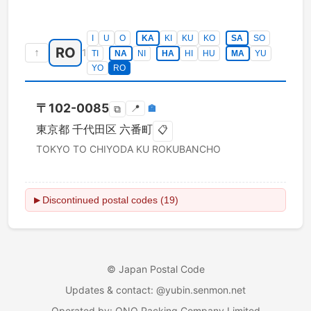
I
U
O
KA
KI
KU
KO
SA
SO
RO
↑
1
TI
NA
NI
HA
HI
HU
MA
YU
YO
RO
〒
102-0085
📍
🏣
⧉
東京都
千代田区
六番町
📋
TOKYO TO
CHIYODA KU
ROKUBANCHO
Discontinued postal codes (19)
▶
©
Japan Postal Code
Updates & contact
: @yubin.senmon.net
Operated by
:
ONO Packing Company Limited