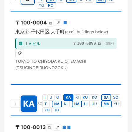
YO
RO
〒
100-0004
📍
🏢
⧉
東京都
千代田区
大手町
(excl. buildings below)
🏢
ＪＡビル
〒
100-6890
⧉
(
38
F)
📋
TOKYO TO
CHIYODA KU
OTEMACHI
(TSUGINOBIRUONOZOKU)
I
U
O
KA
KI
KU
KO
SA
SO
KA
↑
30
TI
NA
NI
HA
HI
HU
MA
YU
YO
RO
〒
100-0013
📍
🏣
🏢
⧉