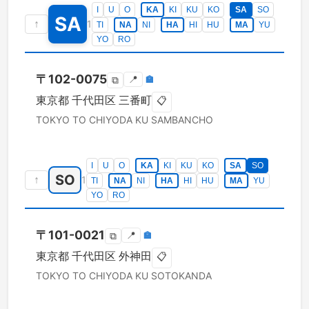
I
U
O
KA
KI
KU
KO
SA
SO
SA
↑
1
TI
NA
NI
HA
HI
HU
MA
YU
YO
RO
〒
102-0075
📍
🏣
⧉
東京都
千代田区
三番町
📋
TOKYO TO
CHIYODA KU
SAMBANCHO
I
U
O
KA
KI
KU
KO
SA
SO
SO
↑
1
TI
NA
NI
HA
HI
HU
MA
YU
YO
RO
〒
101-0021
📍
🏣
⧉
東京都
千代田区
外神田
📋
TOKYO TO
CHIYODA KU
SOTOKANDA