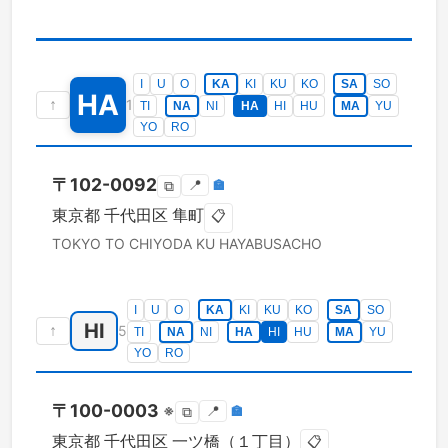
I
U
O
KA
KI
KU
KO
SA
SO
HA
↑
1
TI
NA
NI
HA
HI
HU
MA
YU
YO
RO
〒
102-0092
📍
🏣
⧉
東京都
千代田区
隼町
📋
TOKYO TO
CHIYODA KU
HAYABUSACHO
I
U
O
KA
KI
KU
KO
SA
SO
HI
↑
5
TI
NA
NI
HA
HI
HU
MA
YU
YO
RO
〒
100-0003
※
📍
🏣
⧉
東京都
千代田区
一ツ橋（１丁目）
📋