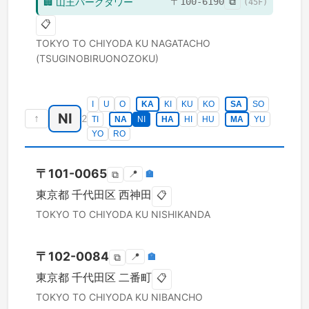
🏢
山王パークタワー
〒
100-6190
⧉
(
45
F)
📋
TOKYO TO
CHIYODA KU
NAGATACHO
(TSUGINOBIRUONOZOKU)
I
U
O
KA
KI
KU
KO
SA
SO
NI
↑
2
TI
NA
NI
HA
HI
HU
MA
YU
YO
RO
〒
101-0065
📍
🏣
⧉
東京都
千代田区
西神田
📋
TOKYO TO
CHIYODA KU
NISHIKANDA
〒
102-0084
📍
🏣
⧉
東京都
千代田区
二番町
📋
TOKYO TO
CHIYODA KU
NIBANCHO