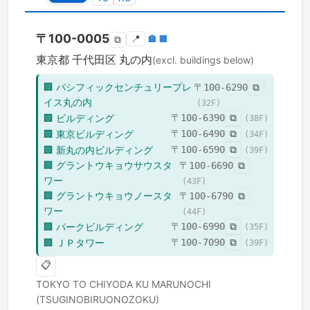
〒
100-0005
📍
🏣
🏢
⧉
東京都
千代田区
丸の内
(excl. buildings below)
🏢
パシフィックセンチュリープレ
〒
100-6290
⧉
イス丸の内
(
32
F)
🏢
ビルディング
〒
100-6390
⧉
(
38
F)
🏢
東京ビルディング
〒
100-6490
⧉
(
34
F)
🏢
新丸の内ビルディング
〒
100-6590
⧉
(
39
F)
🏢
グラントウキョウサウスタ
〒
100-6690
⧉
ワー
(
43
F)
🏢
グラントウキョウノースタ
〒
100-6790
⧉
ワー
(
44
F)
🏢
パークビルディング
〒
100-6990
⧉
(
35
F)
🏢
ＪＰタワー
〒
100-7090
⧉
(
39
F)
📋
TOKYO TO
CHIYODA KU
MARUNOCHI
(TSUGINOBIRUONOZOKU)