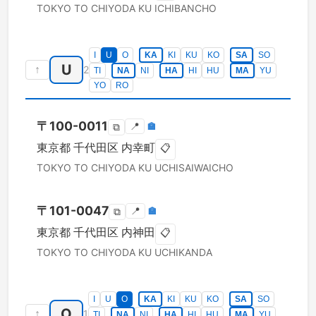
TOKYO TO
CHIYODA KU
ICHIBANCHO
I
U
O
KA
KI
KU
KO
SA
SO
U
↑
2
TI
NA
NI
HA
HI
HU
MA
YU
YO
RO
〒
100-0011
📍
🏣
⧉
東京都
千代田区
内幸町
📋
TOKYO TO
CHIYODA KU
UCHISAIWAICHO
〒
101-0047
📍
🏣
⧉
東京都
千代田区
内神田
📋
TOKYO TO
CHIYODA KU
UCHIKANDA
I
U
O
KA
KI
KU
KO
SA
SO
O
↑
1
TI
NA
NI
HA
HI
HU
MA
YU