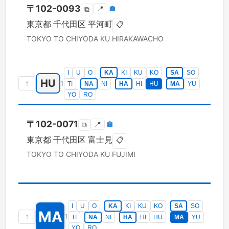
〒
102-0093
📍
🏣
⧉
東京都
千代田区
平河町
📋
TOKYO TO
CHIYODA KU
HIRAKAWACHO
I
U
O
KA
KI
KU
KO
SA
SO
HU
↑
1
TI
NA
NI
HA
HI
HU
MA
YU
YO
RO
〒
102-0071
📍
🏣
⧉
東京都
千代田区
富士見
📋
TOKYO TO
CHIYODA KU
FUJIMI
I
U
O
KA
KI
KU
KO
SA
SO
MA
↑
1
TI
NA
NI
HA
HI
HU
MA
YU
YO
RO