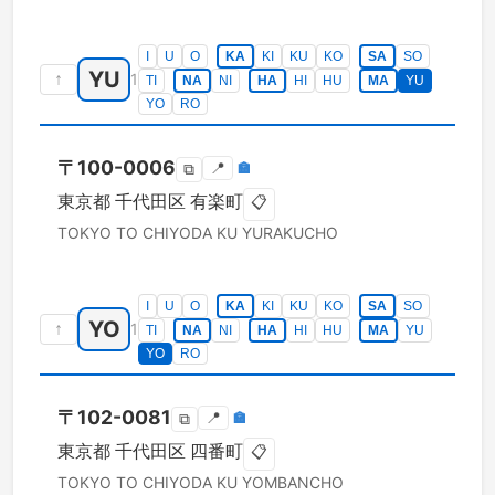
I
U
O
KA
KI
KU
KO
SA
SO
YU
↑
1
TI
NA
NI
HA
HI
HU
MA
YU
YO
RO
〒
100-0006
📍
🏣
⧉
東京都
千代田区
有楽町
📋
TOKYO TO
CHIYODA KU
YURAKUCHO
I
U
O
KA
KI
KU
KO
SA
SO
YO
↑
1
TI
NA
NI
HA
HI
HU
MA
YU
YO
RO
〒
102-0081
📍
🏣
⧉
東京都
千代田区
四番町
📋
TOKYO TO
CHIYODA KU
YOMBANCHO