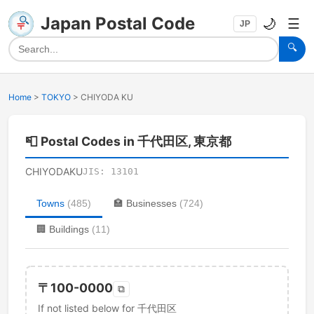
Japan Postal Code
🌙
☰
JP
🔍
Home
>
TOKYO
>
CHIYODA KU
📮
Postal Codes in 千代田区, 東京都
CHIYODAKU
JIS:
13101
Towns
(
485
)
🏣
Businesses
(
724
)
🏢
Buildings
(
11
)
〒
100-0000
⧉
If not listed below for 千代田区