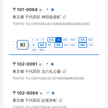
〒
101-0064
📍
🏣
⧉
東京都
千代田区
神田猿楽町
📋
TOKYO TO
CHIYODA KU
KANDASARUGAKUCHO
I
U
O
KA
KI
KU
KO
SA
SO
KI
↑
2
TI
NA
NI
HA
HI
HU
MA
YU
YO
RO
〒
102-0091
📍
🏣
⧉
東京都
千代田区
北の丸公園
📋
TOKYO TO
CHIYODA KU
KITANOMARUKOEN
〒
102-0094
📍
🏣
⧉
東京都
千代田区
紀尾井町
📋
TOKYO TO
CHIYODA KU
KIOICHO