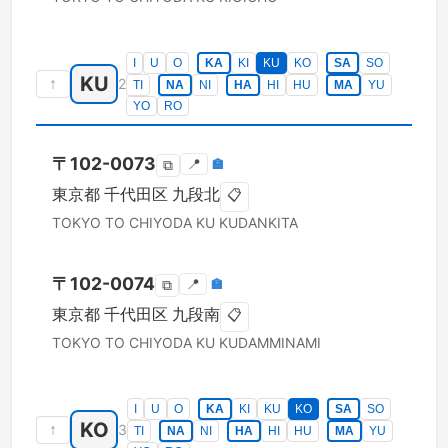
I
U
O
KA
KI
KU
KO
SA
SO
KU
↑
2
TI
NA
NI
HA
HI
HU
MA
YU
YO
RO
〒
102-0073
📍
🏣
⧉
東京都
千代田区
九段北
📋
TOKYO TO
CHIYODA KU
KUDANKITA
〒
102-0074
📍
🏣
⧉
東京都
千代田区
九段南
📋
TOKYO TO
CHIYODA KU
KUDAMMINAMI
I
U
O
KA
KI
KU
KO
SA
SO
KO
↑
3
TI
NA
NI
HA
HI
HU
MA
YU