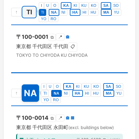
I
U
O
KA
KI
KU
KO
SA
SO
TI
↑
1
TI
NA
NI
HA
HI
HU
MA
YU
YO
RO
〒
100-0001
📍
🏣
⧉
東京都
千代田区
千代田
📋
TOKYO TO
CHIYODA KU
CHIYODA
I
U
O
KA
KI
KU
KO
SA
SO
NA
↑
1
TI
NA
NI
HA
HI
HU
MA
YU
YO
RO
〒
100-0014
📍
🏣
🏢
⧉
東京都
千代田区
永田町
(excl. buildings below)