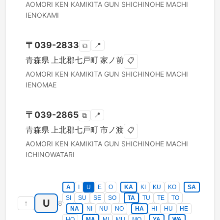
AOMORI KEN
KAMIKITA GUN SHICHINOHE MACHI
IENOKAMI
〒
039-2833
📍
⧉
青森県
上北郡七戸町
家ノ前
📋
AOMORI KEN
KAMIKITA GUN SHICHINOHE MACHI
IENOMAE
〒
039-2865
📍
⧉
青森県
上北郡七戸町
市ノ渡
📋
AOMORI KEN
KAMIKITA GUN SHICHINOHE MACHI
ICHINOWATARI
A
I
U
E
O
KA
KI
KU
KO
SA
SI
SU
SE
SO
TA
TU
TE
TO
U
↑
8
NA
NI
NU
NO
HA
HI
HU
HE
HO
MA
MI
MU
MO
YA
WA