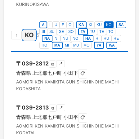
KURINOKISAWA
A
I
U
E
O
KA
KI
KU
KO
SA
SI
SU
SE
SO
TA
TU
TE
TO
KO
↑
5
NA
NI
NU
NO
HA
HI
HU
HE
HO
MA
MI
MU
MO
YA
WA
〒
039-2812
📍
⧉
青森県
上北郡七戸町
小田下
📋
AOMORI KEN
KAMIKITA GUN SHICHINOHE MACHI
KODASHITA
〒
039-2813
📍
⧉
青森県
上北郡七戸町
小田平
📋
AOMORI KEN
KAMIKITA GUN SHICHINOHE MACHI
KODATAI