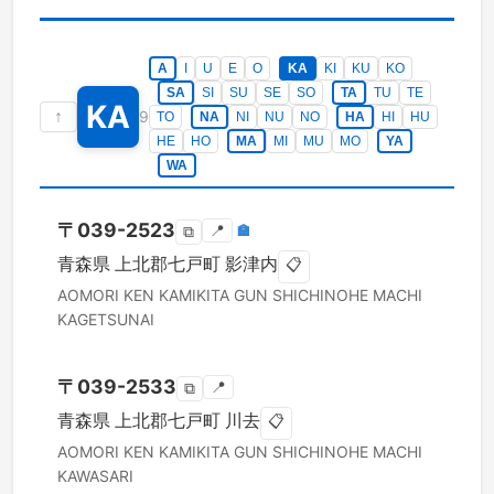
A
I
U
E
O
KA
KI
KU
KO
SA
SI
SU
SE
SO
TA
TU
TE
KA
↑
9
TO
NA
NI
NU
NO
HA
HI
HU
HE
HO
MA
MI
MU
MO
YA
WA
〒
039-2523
📍
🏣
⧉
青森県
上北郡七戸町
影津内
📋
AOMORI KEN
KAMIKITA GUN SHICHINOHE MACHI
KAGETSUNAI
〒
039-2533
📍
⧉
青森県
上北郡七戸町
川去
📋
AOMORI KEN
KAMIKITA GUN SHICHINOHE MACHI
KAWASARI