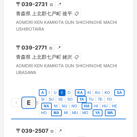
〒
039-2731
📍
⧉
青森県
上北郡七戸町
後平
📋
AOMORI KEN
KAMIKITA GUN SHICHINOHE MACHI
USHIROTAIRA
〒
039-2771
📍
⧉
青森県
上北郡七戸町
姥沢
📋
AOMORI KEN
KAMIKITA GUN SHICHINOHE MACHI
UBASAWA
A
I
U
E
O
KA
KI
KU
KO
SA
SI
SU
SE
SO
TA
TU
TE
TO
E
↑
5
NA
NI
NU
NO
HA
HI
HU
HE
HO
MA
MI
MU
MO
YA
WA
〒
039-2507
📍
⧉