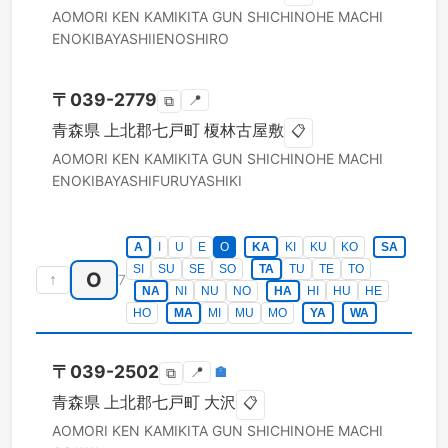
AOMORI KEN
KAMIKITA GUN SHICHINOHE MACHI
ENOKIBAYASHIIENOSHIRO
〒
039-2779
📍
⧉
青森県
上北郡七戸町
榎林古屋敷
📋
AOMORI KEN
KAMIKITA GUN SHICHINOHE MACHI
ENOKIBAYASHIFURUYASHIKI
A
I
U
E
O
KA
KI
KU
KO
SA
SI
SU
SE
SO
TA
TU
TE
TO
O
↑
7
NA
NI
NU
NO
HA
HI
HU
HE
HO
MA
MI
MU
MO
YA
WA
〒
039-2502
📍
🏣
⧉
青森県
上北郡七戸町
大沢
📋
AOMORI KEN
KAMIKITA GUN SHICHINOHE MACHI