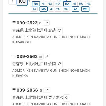
KU
↑
3
NA
NI
NU
NO
HA
HI
HU
HE
HO
MA
MI
MU
MO
YA
WA
〒
039-2522
📍
⧉
青森県
上北郡七戸町
倉越
📋
AOMORI KEN
KAMIKITA GUN SHICHINOHE MACHI
KURAKOSHI
〒
039-2562
📍
⧉
青森県
上北郡七戸町
倉岡
📋
AOMORI KEN
KAMIKITA GUN SHICHINOHE MACHI
KURAOKA
〒
039-2866
📍
⧉
青森県
上北郡七戸町
栗ノ木沢
📋
AOMORI KEN
KAMIKITA GUN SHICHINOHE MACHI