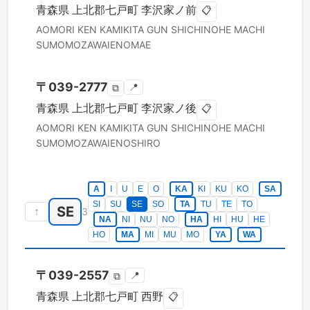
青森県
上北郡七戸町
李沢家ノ前
📋
AOMORI KEN
KAMIKITA GUN SHICHINOHE MACHI
SUMOMOZAWAIENOMAE
〒
039-2777
📍
⧉
青森県
上北郡七戸町
李沢家ノ後
📋
AOMORI KEN
KAMIKITA GUN SHICHINOHE MACHI
SUMOMOZAWAIENOSHIRO
A
I
U
E
O
KA
KI
KU
KO
SA
SI
SU
SE
SO
TA
TU
TE
TO
SE
↑
3
NA
NI
NU
NO
HA
HI
HU
HE
HO
MA
MI
MU
MO
YA
WA
〒
039-2557
📍
⧉
青森県
上北郡七戸町
西野
📋