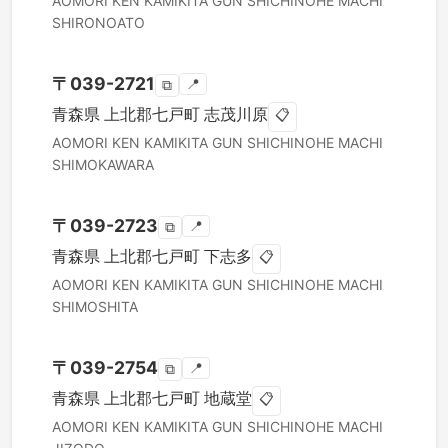
AOMORI KEN
KAMIKITA GUN SHICHINOHE MACHI
SHIRONOATO
〒
039-2721
📍
⧉
青森県
上北郡七戸町
志茂川原
📋
AOMORI KEN
KAMIKITA GUN SHICHINOHE MACHI
SHIMOKAWARA
〒
039-2723
📍
⧉
青森県
上北郡七戸町
下志多
📋
AOMORI KEN
KAMIKITA GUN SHICHINOHE MACHI
SHIMOSHITA
〒
039-2754
📍
⧉
青森県
上北郡七戸町
地蔵堂
📋
AOMORI KEN
KAMIKITA GUN SHICHINOHE MACHI