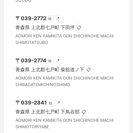
JIZODO
〒
039-2772
📍
⧉
青森県
上北郡七戸町
下田坪
📋
AOMORI KEN
KAMIKITA GUN SHICHINOHE MACHI
SHIMOTATSUBO
〒
039-2774
📍
⧉
青森県
上北郡七戸町
柴舘道ノ下
📋
AOMORI KEN
KAMIKITA GUN SHICHINOHE MACHI
SHIBADATEMICHINOSHIMO
〒
039-2841
📍
⧉
青森県
上北郡七戸町
下鳥谷部
📋
AOMORI KEN
KAMIKITA GUN SHICHINOHE MACHI
SHIMOTORIYABE