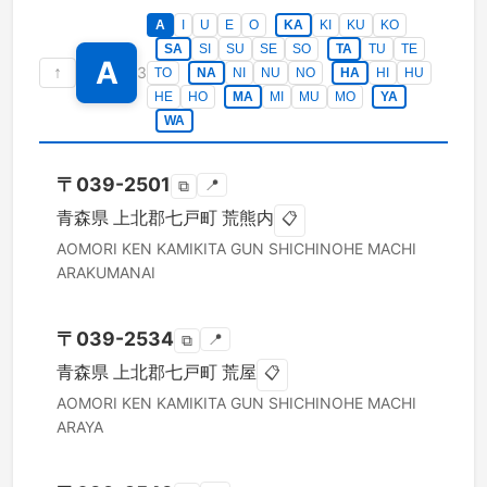
A
I
U
E
O
KA
KI
KU
KO
SA
SI
SU
SE
SO
TA
TU
TE
A
↑
3
TO
NA
NI
NU
NO
HA
HI
HU
HE
HO
MA
MI
MU
MO
YA
WA
〒
039-2501
📍
⧉
青森県
上北郡七戸町
荒熊内
📋
AOMORI KEN
KAMIKITA GUN SHICHINOHE MACHI
ARAKUMANAI
〒
039-2534
📍
⧉
青森県
上北郡七戸町
荒屋
📋
AOMORI KEN
KAMIKITA GUN SHICHINOHE MACHI
ARAYA