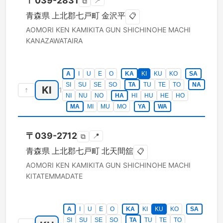
〒
039-2831
📍
⧉
青森県
上北郡七戸町
金沢平
📋
AOMORI KEN
KAMIKITA GUN SHICHINOHE MACHI
KANAZAWATAIRA
A
I
U
E
O
KA
KI
KU
KO
SA
SI
SU
SE
SO
TA
TU
TE
TO
NA
KI
↑
1
NI
NU
NO
HA
HI
HU
HE
HO
MA
MI
MU
MO
YA
WA
〒
039-2712
📍
⧉
青森県
上北郡七戸町
北天間舘
📋
AOMORI KEN
KAMIKITA GUN SHICHINOHE MACHI
KITATEMMADATE
A
I
U
E
O
KA
KI
KU
KO
SA
SI
SU
SE
SO
TA
TU
TE
TO