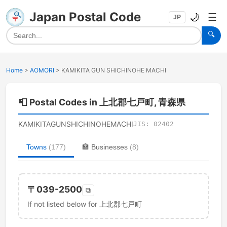
Japan Postal Code
🌙
☰
JP
🔍
Home
>
AOMORI
>
KAMIKITA GUN SHICHINOHE MACHI
📮
Postal Codes in 上北郡七戸町, 青森県
KAMIKITAGUNSHICHINOHEMACHI
JIS:
02402
Towns
(
177
)
🏣
Businesses
(
8
)
〒
039-2500
⧉
If not listed below for 上北郡七戸町