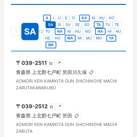
A
I
U
E
O
KA
KI
KU
KO
SA
SI
SU
SE
SO
TA
TU
TE
SA
↑
12
TO
NA
NI
NU
NO
HA
HI
HU
HE
HO
MA
MI
MU
MO
YA
WA
〒
039-2511
📍
⧉
青森県
上北郡七戸町
笊田川久保
📋
AOMORI KEN
KAMIKITA GUN SHICHINOHE MACHI
ZARUTAKAWAKUBO
〒
039-2512
📍
⧉
青森県
上北郡七戸町
笊田
📋
AOMORI KEN
KAMIKITA GUN SHICHINOHE MACHI
ZARUTA