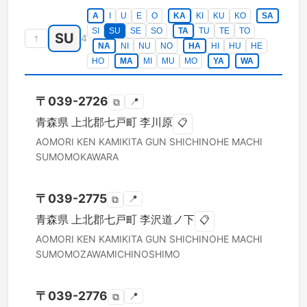
A
I
U
E
O
KA
KI
KU
KO
SA
SI
SU
SE
SO
TA
TU
TE
TO
SU
↑
4
NA
NI
NU
NO
HA
HI
HU
HE
HO
MA
MI
MU
MO
YA
WA
〒
039-2726
📍
⧉
青森県
上北郡七戸町
李川原
📋
AOMORI KEN
KAMIKITA GUN SHICHINOHE MACHI
SUMOMOKAWARA
〒
039-2775
📍
⧉
青森県
上北郡七戸町
李沢道ノ下
📋
AOMORI KEN
KAMIKITA GUN SHICHINOHE MACHI
SUMOMOZAWAMICHINOSHIMO
〒
039-2776
📍
⧉