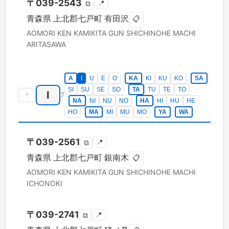
〒
039-2543
📍
⧉
青森県
上北郡七戸町
有田沢
📋
AOMORI KEN
KAMIKITA GUN SHICHINOHE MACHI
ARITASAWA
A
I
U
E
O
KA
KI
KU
KO
SA
SI
SU
SE
SO
TA
TU
TE
TO
I
↑
7
NA
NI
NU
NO
HA
HI
HU
HE
HO
MA
MI
MU
MO
YA
WA
〒
039-2561
📍
⧉
青森県
上北郡七戸町
銀南木
📋
AOMORI KEN
KAMIKITA GUN SHICHINOHE MACHI
ICHONOKI
〒
039-2741
📍
⧉