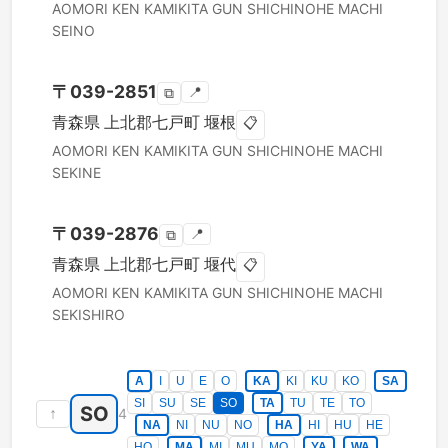
AOMORI KEN
KAMIKITA GUN SHICHINOHE MACHI
SEINO
〒
039-2851
📍
⧉
青森県
上北郡七戸町
堰根
📋
AOMORI KEN
KAMIKITA GUN SHICHINOHE MACHI
SEKINE
〒
039-2876
📍
⧉
青森県
上北郡七戸町
堰代
📋
AOMORI KEN
KAMIKITA GUN SHICHINOHE MACHI
SEKISHIRO
A
I
U
E
O
KA
KI
KU
KO
SA
SI
SU
SE
SO
TA
TU
TE
TO
SO
↑
4
NA
NI
NU
NO
HA
HI
HU
HE
HO
MA
MI
MU
MO
YA
WA