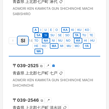
青森県
上北郡七戸町
淋代
📋
AOMORI KEN
KAMIKITA GUN SHICHINOHE MACHI
SABISHIRO
A
I
U
E
O
KA
KI
KU
KO
SA
SI
SU
SE
SO
TA
TU
TE
SI
↑
14
TO
NA
NI
NU
NO
HA
HI
HU
HE
HO
MA
MI
MU
MO
YA
WA
〒
039-2525
📍
🏣
⧉
青森県
上北郡七戸町
七戸
📋
AOMORI KEN
KAMIKITA GUN SHICHINOHE MACHI
SHICHINOHE
〒
039-2546
📍
⧉
青森県
上北郡七戸町
清水頭
📋