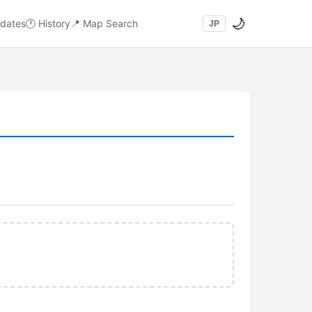
🌙
dates
🕐
History
📍
Map Search
JP