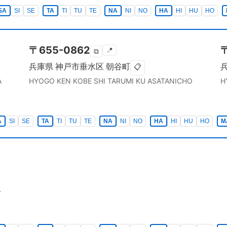
SA
SI
SE
TA
TI
TU
TE
NA
NI
NO
HA
HI
HU
HO
〒
655-0862
📍
⧉
兵庫県
神戸市垂水区
朝谷町
📋
A
HYOGO KEN
KOBE SHI TARUMI KU
ASATANICHO
H
A
SI
SE
TA
TI
TU
TE
NA
NI
NO
HA
HI
HU
HO
M
A