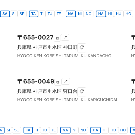
SA
SI
SE
TA
TI
TU
TE
NA
NI
NO
HA
HI
HU
HO
〒
655-0027
📍
⧉
兵庫県
神戸市垂水区
神田町
📋
HYOGO KEN
KOBE SHI TARUMI KU
KANDACHO
H
〒
655-0049
📍
⧉
兵庫県
神戸市垂水区
狩口台
📋
HYOGO KEN
KOBE SHI TARUMI KU
KARIGUCHIDAI
H
A
SI
SE
TA
TI
TU
TE
NA
NI
NO
HA
HI
HU
HO