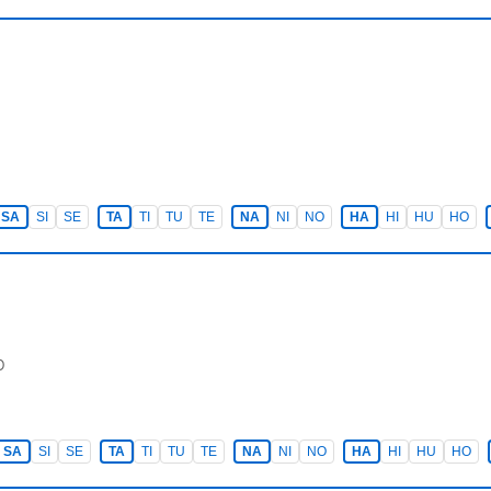
SA
SI
SE
TA
TI
TU
TE
NA
NI
NO
HA
HI
HU
HO
O
SA
SI
SE
TA
TI
TU
TE
NA
NI
NO
HA
HI
HU
HO