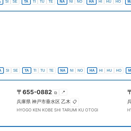
A
SI
SE
TA
TI
TU
TE
NA
NI
NO
HA
HI
HU
HO
M
A
SI
SE
TA
TI
TU
TE
NA
NI
NO
HA
HI
HU
HO
M
〒
655-0882
📍
⧉
兵庫県
神戸市垂水区
乙木
📋
HYOGO KEN
KOBE SHI TARUMI KU
OTOGI
H