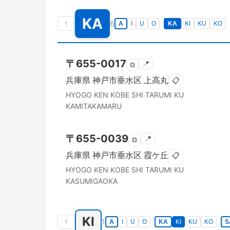
KA
↑
6
A
I
U
O
KA
KI
KU
KO
〒
655-0017
📍
⧉
兵庫県
神戸市垂水区
上高丸
📋
HYOGO KEN
KOBE SHI TARUMI KU
KAMITAKAMARU
〒
655-0039
📍
⧉
兵庫県
神戸市垂水区
霞ケ丘
📋
HYOGO KEN
KOBE SHI TARUMI KU
KASUMIGAOKA
KI
↑
1
A
I
U
O
KA
KI
KU
KO
S