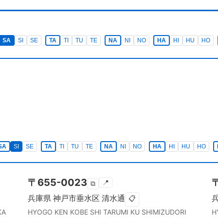
SA
SI
SE
TA
TI
TU
TE
NA
NI
NO
HA
HI
HU
HO
SA
SI
SE
TA
TI
TU
TE
NA
NI
NO
HA
HI
HU
HO
〒
655-0023
📍
⧉
兵庫県
神戸市垂水区
清水通
📋
KA
HYOGO KEN
KOBE SHI TARUMI KU
SHIMIZUDORI
H