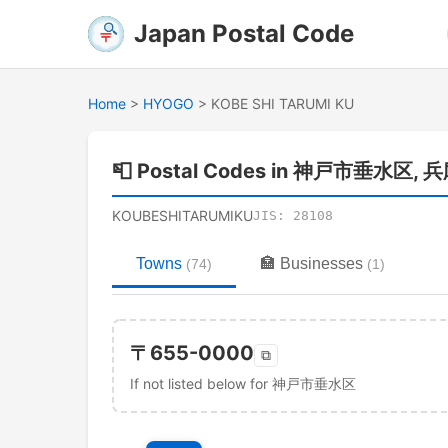
Japan Postal Code
Home
>
HYOGO
>
KOBE SHI TARUMI KU
📮
Postal Codes in 神戸市垂水区, 
KOUBESHITARUMIKU
JIS:
28108
Towns
🏣
Businesses
(
74
)
(
1
)
〒
655-0000
⧉
If not listed below for 神戸市垂水区