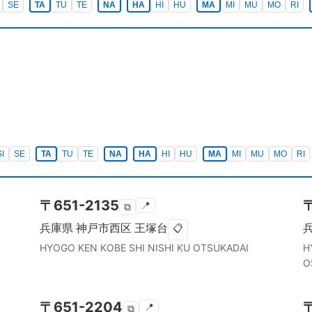
SE
TA
TU
TE
NA
HA
HI
HU
MA
MI
MU
MO
RI
SI
SE
TA
TU
TE
NA
HA
HI
HU
MA
MI
MU
MO
RI
〒
651-2135
📍
⧉
兵庫県
神戸市西区
王塚台
📋
HYOGO KEN
KOBE SHI NISHI KU
OTSUKADAI
H
O
〒
651-2204
📍
⧉