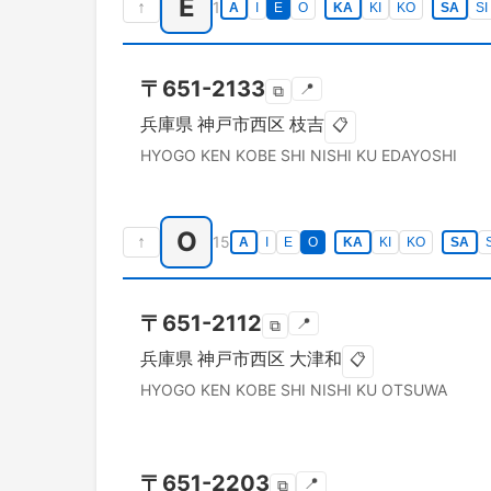
E
↑
1
A
I
E
O
KA
KI
KO
SA
SI
〒
651-2133
📍
⧉
兵庫県
神戸市西区
枝吉
📋
HYOGO KEN
KOBE SHI NISHI KU
EDAYOSHI
O
↑
15
A
I
E
O
KA
KI
KO
SA
〒
651-2112
📍
⧉
兵庫県
神戸市西区
大津和
📋
HYOGO KEN
KOBE SHI NISHI KU
OTSUWA
〒
651-2203
📍
⧉