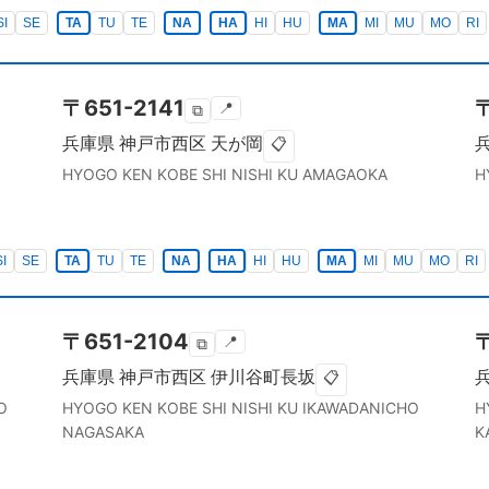
SI
SE
TA
TU
TE
NA
HA
HI
HU
MA
MI
MU
MO
RI
〒
651-2141
📍
⧉
兵庫県
神戸市西区
天が岡
📋
HYOGO KEN
KOBE SHI NISHI KU
AMAGAOKA
H
SI
SE
TA
TU
TE
NA
HA
HI
HU
MA
MI
MU
MO
RI
〒
651-2104
📍
⧉
兵庫県
神戸市西区
伊川谷町長坂
📋
O
HYOGO KEN
KOBE SHI NISHI KU
IKAWADANICHO
H
NAGASAKA
K