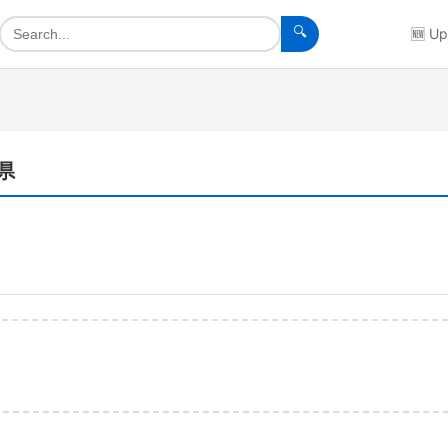
🔍
🆕
Up
庫県