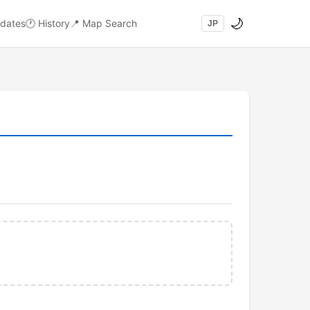
🌙
dates
🕐
History
📍
Map Search
JP