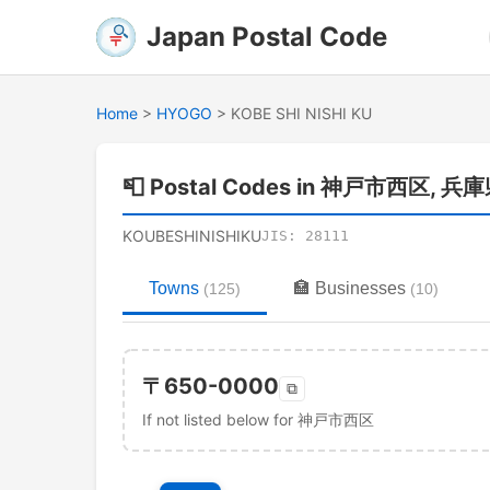
Japan Postal Code
Home
>
HYOGO
>
KOBE SHI NISHI KU
📮
Postal Codes in 神戸市西区, 兵
KOUBESHINISHIKU
JIS:
28111
Towns
🏣
Businesses
(
125
)
(
10
)
〒
650-0000
⧉
If not listed below for 神戸市西区