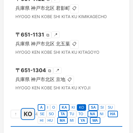
兵庫県
神戸市北区
君影町
📋
HYOGO KEN
KOBE SHI KITA KU
KIMIKAGECHO
〒
651-1131
📍
⧉
兵庫県
神戸市北区
北五葉
📋
HYOGO KEN
KOBE SHI KITA KU
KITAGOYO
〒
651-1304
📍
⧉
兵庫県
神戸市北区
京地
📋
HYOGO KEN
KOBE SHI KITA KU
KYOJI
A
I
O
KA
KI
KO
SA
SI
SU
KO
↑
4
SE
SO
TA
TU
TO
NA
NI
HA
HI
HU
MA
MI
YA
WA