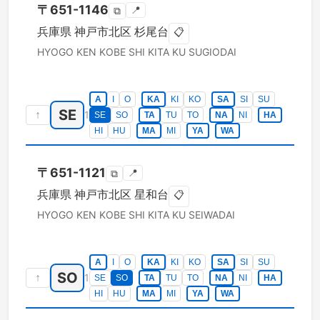
〒
651-1146
📍
⧉
兵庫県
神戸市北区
杉尾台
📋
HYOGO KEN
KOBE SHI KITA KU
SUGIODAI
A
I
O
KA
KI
KO
SA
SI
SU
SE
↑
1
SE
SO
TA
TU
TO
NA
NI
HA
HI
HU
MA
MI
YA
WA
〒
651-1121
📍
⧉
兵庫県
神戸市北区
星和台
📋
HYOGO KEN
KOBE SHI KITA KU
SEIWADAI
A
I
O
KA
KI
KO
SA
SI
SU
SO
↑
1
SE
SO
TA
TU
TO
NA
NI
HA
HI
HU
MA
MI
YA
WA