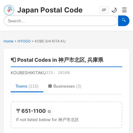
Japan Postal Code
🌙
☰
JP
🔍
Home
>
HYOGO
>
KOBE SHI KITA KU
📮
Postal Codes in 神戸市北区, 兵庫県
KOUBESHIKITAKU
JIS:
28109
Towns
(
115
)
🏣
Businesses
(
3
)
〒
651-1100
⧉
If not listed below for 神戸市北区