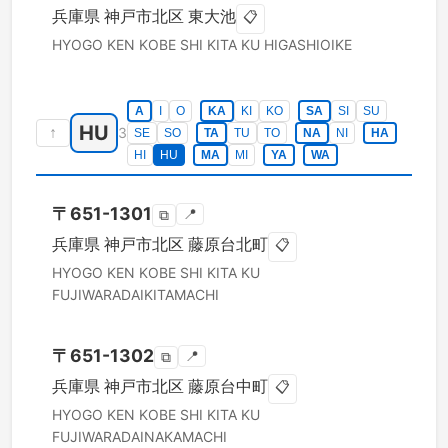
兵庫県
神戸市北区
東大池
📋
HYOGO KEN
KOBE SHI KITA KU
HIGASHIOIKE
A
I
O
KA
KI
KO
SA
SI
SU
HU
↑
3
SE
SO
TA
TU
TO
NA
NI
HA
HI
HU
MA
MI
YA
WA
〒
651-1301
📍
⧉
兵庫県
神戸市北区
藤原台北町
📋
HYOGO KEN
KOBE SHI KITA KU
FUJIWARADAIKITAMACHI
〒
651-1302
📍
⧉
兵庫県
神戸市北区
藤原台中町
📋
HYOGO KEN
KOBE SHI KITA KU
FUJIWARADAINAKAMACHI