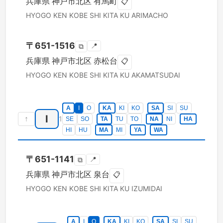
兵庫県
神戸市北区
有馬町
📋
HYOGO KEN
KOBE SHI KITA KU
ARIMACHO
〒
651-1516
📍
⧉
兵庫県
神戸市北区
赤松台
📋
HYOGO KEN
KOBE SHI KITA KU
AKAMATSUDAI
A
I
O
KA
KI
KO
SA
SI
SU
I
↑
1
SE
SO
TA
TU
TO
NA
NI
HA
HI
HU
MA
MI
YA
WA
〒
651-1141
📍
⧉
兵庫県
神戸市北区
泉台
📋
HYOGO KEN
KOBE SHI KITA KU
IZUMIDAI
A
I
O
KA
KI
KO
SA
SI
SU