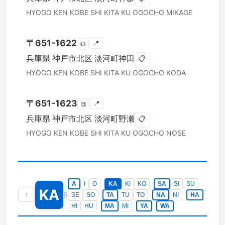
HYOGO KEN
KOBE SHI KITA KU
OGOCHO MIKAGE
〒
651-1622
📍
⧉
兵庫県
神戸市北区
淡河町神田
📋
HYOGO KEN
KOBE SHI KITA KU
OGOCHO KODA
〒
651-1623
📍
⧉
兵庫県
神戸市北区
淡河町野瀬
📋
HYOGO KEN
KOBE SHI KITA KU
OGOCHO NOSE
A
I
O
KA
KI
KO
SA
SI
SU
KA
↑
6
SE
SO
TA
TU
TO
NA
NI
HA
HI
HU
MA
MI
YA
WA