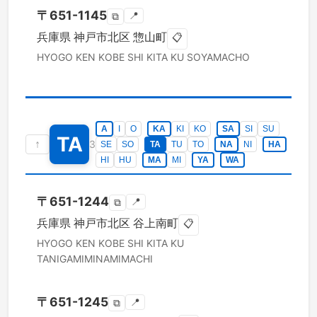
〒
651-1145
📍
⧉
兵庫県
神戸市北区
惣山町
📋
HYOGO KEN
KOBE SHI KITA KU
SOYAMACHO
A
I
O
KA
KI
KO
SA
SI
SU
TA
↑
3
SE
SO
TA
TU
TO
NA
NI
HA
HI
HU
MA
MI
YA
WA
〒
651-1244
📍
⧉
兵庫県
神戸市北区
谷上南町
📋
HYOGO KEN
KOBE SHI KITA KU
TANIGAMIMINAMIMACHI
〒
651-1245
📍
⧉