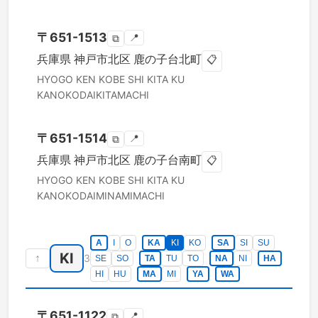
〒
651-1513
📍
⧉
兵庫県
神戸市北区
鹿の子台北町
📋
HYOGO KEN
KOBE SHI KITA KU
KANOKODAIKITAMACHI
〒
651-1514
📍
⧉
兵庫県
神戸市北区
鹿の子台南町
📋
HYOGO KEN
KOBE SHI KITA KU
KANOKODAIMINAMIMACHI
A
I
O
KA
KI
KO
SA
SI
SU
KI
↑
3
SE
SO
TA
TU
TO
NA
NI
HA
HI
HU
MA
MI
YA
WA
〒
651-1122
📍
⧉