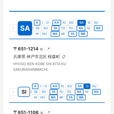
A
I
O
KA
KI
KO
SA
SI
SU
SA
↑
1
SE
SO
TA
TU
TO
NA
NI
HA
HI
HU
MA
MI
YA
WA
〒
651-1214
📍
⧉
兵庫県
神戸市北区
桜森町
📋
HYOGO KEN
KOBE SHI KITA KU
SAKURASHIMMACHI
A
I
O
KA
KI
KO
SA
SI
SU
SI
↑
2
SE
SO
TA
TU
TO
NA
NI
HA
HI
HU
MA
MI
YA
WA
〒
651-1106
📍
⧉