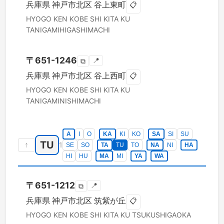
兵庫県
神戸市北区
谷上東町
📋
HYOGO KEN
KOBE SHI KITA KU
TANIGAMIHIGASHIMACHI
〒
651-1246
📍
⧉
兵庫県
神戸市北区
谷上西町
📋
HYOGO KEN
KOBE SHI KITA KU
TANIGAMINISHIMACHI
A
I
O
KA
KI
KO
SA
SI
SU
TU
↑
1
SE
SO
TA
TU
TO
NA
NI
HA
HI
HU
MA
MI
YA
WA
〒
651-1212
📍
⧉
兵庫県
神戸市北区
筑紫が丘
📋
HYOGO KEN
KOBE SHI KITA KU
TSUKUSHIGAOKA