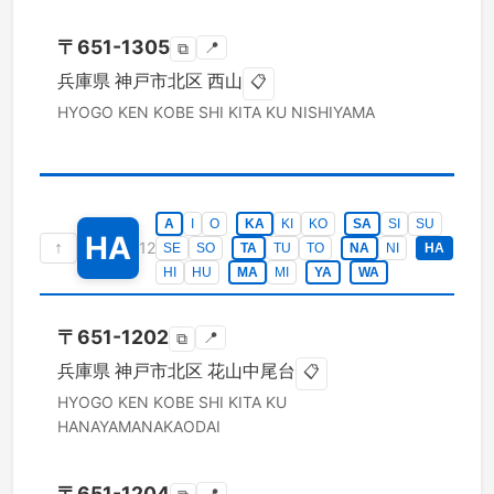
〒
651-1305
📍
⧉
兵庫県
神戸市北区
西山
📋
HYOGO KEN
KOBE SHI KITA KU
NISHIYAMA
A
I
O
KA
KI
KO
SA
SI
SU
HA
↑
12
SE
SO
TA
TU
TO
NA
NI
HA
HI
HU
MA
MI
YA
WA
〒
651-1202
📍
⧉
兵庫県
神戸市北区
花山中尾台
📋
HYOGO KEN
KOBE SHI KITA KU
HANAYAMANAKAODAI
〒
651-1204