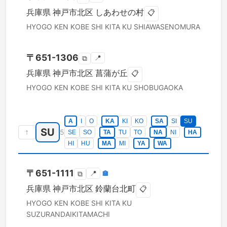
兵庫県
神戸市北区
しあわせの村
📋
HYOGO KEN
KOBE SHI KITA KU
SHIAWASENOMURA
〒
651-1306
📍
⧉
兵庫県
神戸市北区
菖蒲が丘
📋
HYOGO KEN
KOBE SHI KITA KU
SHOBUGAOKA
A
I
O
KA
KI
KO
SA
SI
SU
SU
↑
5
SE
SO
TA
TU
TO
NA
NI
HA
HI
HU
MA
MI
YA
WA
〒
651-1111
📍
🏣
⧉
兵庫県
神戸市北区
鈴蘭台北町
📋
HYOGO KEN
KOBE SHI KITA KU
SUZURANDAIKITAMACHI