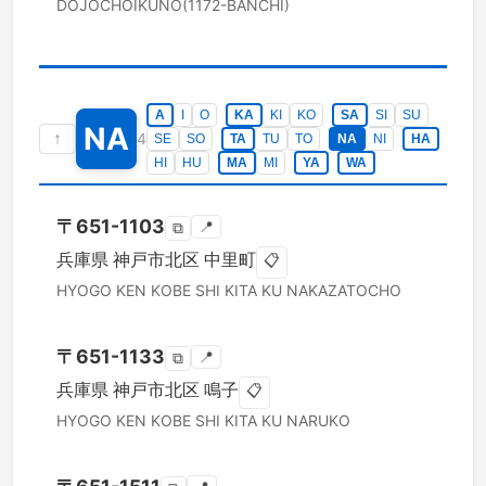
DOJOCHOIKUNO(1172-BANCHI)
A
I
O
KA
KI
KO
SA
SI
SU
NA
↑
4
SE
SO
TA
TU
TO
NA
NI
HA
HI
HU
MA
MI
YA
WA
〒
651-1103
📍
⧉
兵庫県
神戸市北区
中里町
📋
HYOGO KEN
KOBE SHI KITA KU
NAKAZATOCHO
〒
651-1133
📍
⧉
兵庫県
神戸市北区
鳴子
📋
HYOGO KEN
KOBE SHI KITA KU
NARUKO