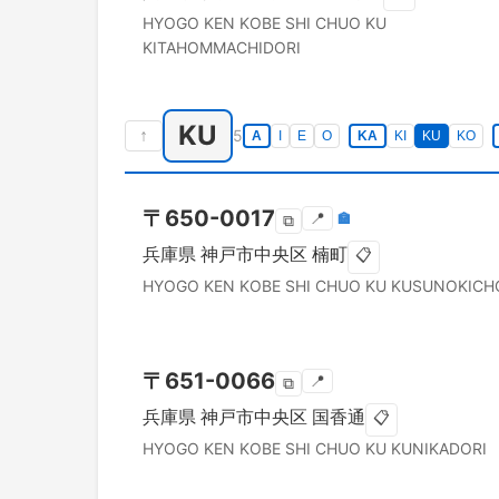
HYOGO KEN
KOBE SHI CHUO KU
KITAHOMMACHIDORI
KU
↑
5
A
I
E
O
KA
KI
KU
KO
〒
650-0017
📍
🏣
⧉
兵庫県
神戸市中央区
楠町
📋
HYOGO KEN
KOBE SHI CHUO KU
KUSUNOKICH
〒
651-0066
📍
⧉
兵庫県
神戸市中央区
国香通
📋
HYOGO KEN
KOBE SHI CHUO KU
KUNIKADORI