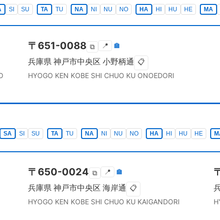
A
SI
SU
TA
TU
NA
NI
NU
NO
HA
HI
HU
HE
MA
〒
651-0088
📍
🏣
⧉
兵庫県
神戸市中央区
小野柄通
📋
O
HYOGO KEN
KOBE SHI CHUO KU
ONOEDORI
SA
SI
SU
TA
TU
NA
NI
NU
NO
HA
HI
HU
HE
M
〒
650-0024
📍
🏣
⧉
兵庫県
神戸市中央区
海岸通
📋
HYOGO KEN
KOBE SHI CHUO KU
KAIGANDORI
H