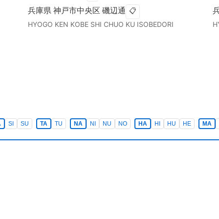
兵庫県
神戸市中央区
磯辺通
📋
HYOGO KEN
KOBE SHI CHUO KU
ISOBEDORI
H
A
SI
SU
TA
TU
NA
NI
NU
NO
HA
HI
HU
HE
MA