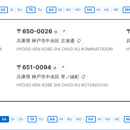
SA
SI
SU
TA
TU
NA
NI
NU
NO
HA
HI
HU
HE
M
〒
650-0026
📍
⧉
兵庫県
神戸市中央区
古湊通
📋
A
HYOGO KEN
KOBE SHI CHUO KU
KOMINATODORI
H
〒
651-0094
📍
⧉
兵庫県
神戸市中央区
琴ノ緒町
📋
HYOGO KEN
KOBE SHI CHUO KU
KOTONOCHO
SA
SI
SU
TA
TU
NA
NI
NU
NO
HA
HI
HU
HE
M