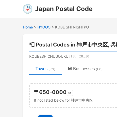
Japan Postal Code
Home
>
HYOGO
>
KOBE SHI NISHI KU
📮
Postal Codes in 神戸市中央区, 
KOUBESHICHUUOUKU
JIS:
28110
Towns
🏣
Businesses
(
79
)
(
68
)
〒
650-0000
⧉
If not listed below for 神戸市中央区