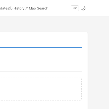
🌙
dates
🕐
History
📍
Map Search
JP