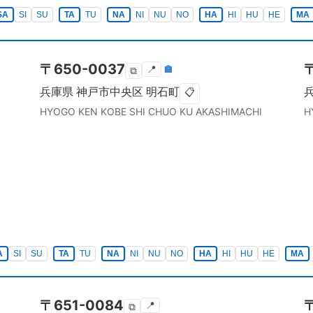
SA
SI
SU
TA
TU
NA
NI
NU
NO
HA
HI
HU
HE
MA
〒
650-0037
📍
🏣
⧉
兵庫県
神戸市中央区
明石町
📋
HYOGO KEN
KOBE SHI CHUO KU
AKASHIMACHI
H
A
SI
SU
TA
TU
NA
NI
NU
NO
HA
HI
HU
HE
MA
〒
651-0084
📍
⧉